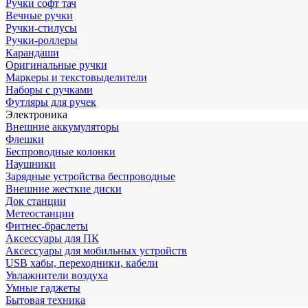
Ручки софт тач
Вечные ручки
Ручки-стилусы
Ручки-роллеры
Карандаши
Оригинальные ручки
Маркеры и текстовыделители
Наборы с ручками
Футляры для ручек
Электроника
Внешние аккумуляторы
Флешки
Беспроводные колонки
Наушники
Зарядные устройства беспроводные
Внешние жесткие диски
Док станции
Метеостанции
Фитнес-браслеты
Аксессуары для ПК
Аксессуары для мобильных устройств
USB хабы, переходники, кабели
Увлажнители воздуха
Умные гаджеты
Бытовая техника