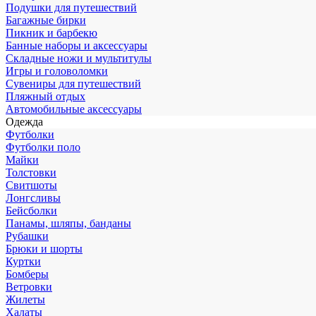
Подушки для путешествий
Багажные бирки
Пикник и барбекю
Банные наборы и аксессуары
Складные ножи и мультитулы
Игры и головоломки
Сувениры для путешествий
Пляжный отдых
Автомобильные аксессуары
Одежда
Футболки
Футболки поло
Майки
Толстовки
Свитшоты
Лонгсливы
Бейсболки
Панамы, шляпы, банданы
Рубашки
Брюки и шорты
Куртки
Бомберы
Ветровки
Жилеты
Халаты