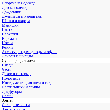
Спортивная одежда
Детская одежда
Дождевики
Джемперы и кардиганы
Шапки и шарфы
Манишки
Платки
Перчатки
Варежки
Носки
Ремни
Аксессуары для одежды и обуви
Лейблы и шильды
Сувениры для дома
Пледы
Часы
Декор и интерьер
Полотенца
Инструменты для дома и сада
Светильники и лампы
Диффузоры
Свечи
Зонты
Складные зонты
Зонты-трости