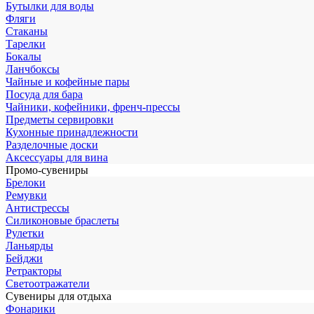
Бутылки для воды
Фляги
Стаканы
Тарелки
Бокалы
Ланчбоксы
Чайные и кофейные пары
Посуда для бара
Чайники, кофейники, френч-прессы
Предметы сервировки
Кухонные принадлежности
Разделочные доски
Аксессуары для вина
Промо-сувениры
Брелоки
Ремувки
Антистрессы
Силиконовые браслеты
Рулетки
Ланьярды
Бейджи
Ретракторы
Светоотражатели
Сувениры для отдыха
Фонарики