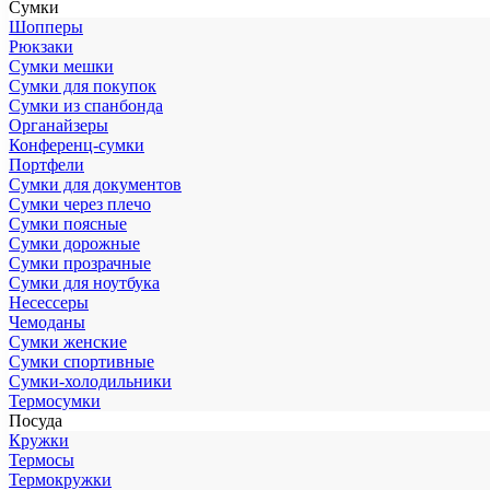
Сумки
Шопперы
Рюкзаки
Сумки мешки
Сумки для покупок
Сумки из спанбонда
Органайзеры
Конференц-сумки
Портфели
Сумки для документов
Сумки через плечо
Сумки поясные
Сумки дорожные
Сумки прозрачные
Сумки для ноутбука
Несессеры
Чемоданы
Сумки женские
Сумки спортивные
Сумки-холодильники
Термосумки
Посуда
Кружки
Термосы
Термокружки