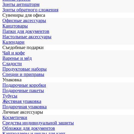
Зонты антишторм
Зонты обратного сложения
Сувениры для офиса
Офисные аксессуары
Канцтовары
Папки для документов
Настольные аксессуары
Календари
Съедобные подарки
Чай и кофе
Варенье и мёд
Сладости
Продуктовые наборы
Специи и приправы
Упаковка
Подарочные коробки
Подарочные пакеты
Тубусы
Жестяная упаковка
Подарочная упаковка
Личные аксессуары
Косметички
Средства индивидуальной защиты
Обложки для документов
Картхолдеры и чехлы для карт