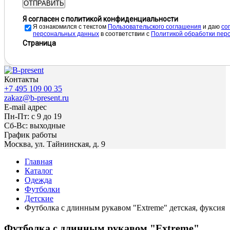
ОТПРАВИТЬ
Я согласен с политикой конфиденциальности
Я ознакомился с текстом
Пользовательского соглашения
и даю
cо
персональных данных
в соответствии с
Политикой обработки пер
Страница
Контакты
+7 495 109 00 35
zakaz@b-present.ru
E-mail адрес
Пн-Пт: с 9 до 19
Сб-Вс: выходные
График работы
Москва, ул. Тайнинская, д. 9
Главная
Каталог
Одежда
Футболки
Детские
Футболка с длинным рукавом "Extreme" детская, фуксия
Футболка с длинным рукавом "Extreme"