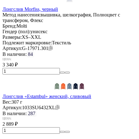
Лонгслив Morfiss, черный
Метод нанесения:
вышивка, шелкография, Полноцвет с
трансфером, Флекс
Бренд:
Molti
Гендер (пол):
унисекс
Размеры:
XS–XXL
Подлежит маркировке:
Текстиль
Артикул:
G-17971.301
В наличии:
84
ЦЕНА:
3 340
₽
Лонгслив «Estambul» женский, сливовый
Вес:
307 г
Артикул:
1033SU6432XL
В наличии:
287
ЦЕНА:
2 889
₽