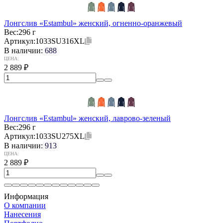
Лонгслив «Estambul» женский, огненно-оранжевый
Вес:
296 г
Артикул:
1033SU316XL
В наличии:
688
ЦЕНА:
2 889
₽
Лонгслив «Estambul» женский, лаврово-зеленый
Вес:
296 г
Артикул:
1033SU275XL
В наличии:
913
ЦЕНА:
2 889
₽
Информация
О компании
Нанесения