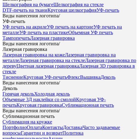
Шелкография на бумаге
Шелкография на стекле
DTF-печать на ткани
Круговая шелкография
УФ-печать
Виды нанесения логотипа
/
УФ-печать
УФ печать на акриле
УФ печать на картоне
УФ печать на
металле
УФ печать на пластике
Объемная УФ печать
Тампопечать
Лазерная гравировка
Виды нанесения логотипа
/
Лазерная гравировка
Лазерная гравировка на коже
Лазерная гравировка на
металле
Лазерная гравировка на стекле
Лазерная гравировка по
дереву
Цветная лазерная гравировка
Лазерная 3D гравировка в
стекле
Тиснение
Круговая УФ-печать
Флекс
Вышивка
Деколь
Виды нанесения логотипа
/
Деколь
Горячая деколь
Холодная деколь
Объемные 3Д наклейки со смолой
Круговая УФ-
печать
Круговая гравировка
Сублимационная печать
Виды нанесения логотипа
/
Сублимационная печать
Сублимация на кружке
Портфолио
Оплата
Контакты
Доставка
Часто задаваемые
вопросы
Гарантии и возврат
Политика
конфиденциальности
Акции