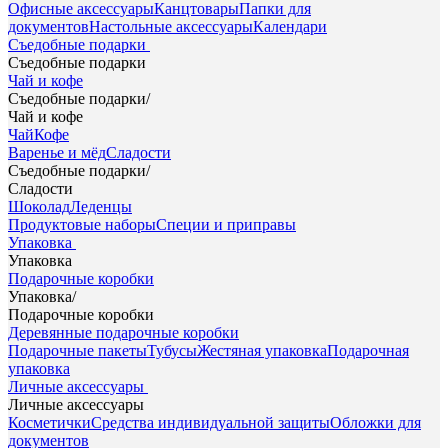
Офисные аксессуары
Канцтовары
Папки для
документов
Настольные аксессуары
Календари
Съедобные подарки
Съедобные подарки
Чай и кофе
Съедобные подарки
/
Чай и кофе
Чай
Кофе
Варенье и мёд
Сладости
Съедобные подарки
/
Сладости
Шоколад
Леденцы
Продуктовые наборы
Специи и приправы
Упаковка
Упаковка
Подарочные коробки
Упаковка
/
Подарочные коробки
Деревянные подарочные коробки
Подарочные пакеты
Тубусы
Жестяная упаковка
Подарочная
упаковка
Личные аксессуары
Личные аксессуары
Косметички
Средства индивидуальной защиты
Обложки для
документов