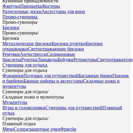
Кухонные принадлежности
Фартуки
Прихватки
Костеры
Разделочные доски
Аксессуары для вина
Промо-сувениры
Промо-сувениры
Брелоки
Промо-сувениры
/
Брелоки
Металлические брелоки
Брелоки рулетки
Брелоки
открывашки
Светоотражающие брелоки
Ремувки
Антистрессы
Силиконовые
браслеты
Рулетки
Ланьярды
Бейджи
Ретракторы
Светоотражатели
Сувениры для отдыха
Сувениры для отдыха
Фонарики
Подушки для путешествий
Багажные бирки
Пикник
и барбекю
Банные наборы и аксессуары
Складные ножи и
мультитулы
Сувениры для отдыха
/
Складные ножи и мультитулы
Мультитулы
Игры и головоломки
Сувениры для путешествий
Пляжный
отдых
Сувениры для отдыха
/
Пляжный отдых
Мячи
Солнцезащитные очки
Фрисби