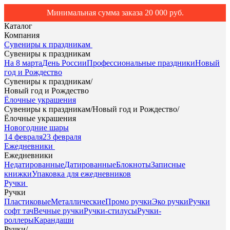
Минимальная сумма заказа 20 000 руб.
Каталог
Компания
Сувениры к праздникам
Сувениры к праздникам
На 8 марта
День России
Профессиональные праздники
Новый
год и Рождество
Сувениры к праздникам
/
Новый год и Рождество
Ёлочные украшения
Сувениры к праздникам
/
Новый год и Рождество
/
Ёлочные украшения
Новогодние шары
14 февраля
23 февраля
Ежедневники
Ежедневники
Недатированные
Датированные
Блокноты
Записные
книжки
Упаковка для ежедневников
Ручки
Ручки
Пластиковые
Металлические
Промо ручки
Эко ручки
Ручки
софт тач
Вечные ручки
Ручки-стилусы
Ручки-
роллеры
Карандаши
Ручки
/