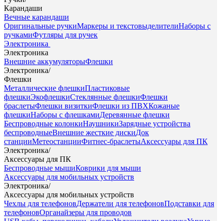
Карандаши
Вечные карандаши
Оригинальные ручки
Маркеры и текстовыделители
Наборы с
ручками
Футляры для ручек
Электроника
Электроника
Внешние аккумуляторы
Флешки
Электроника
/
Флешки
Металлические флешки
Пластиковые
флешки
Экофлешки
Стеклянные флешки
Флешки
браслеты
Флешки визитки
Флешки из ПВХ
Кожаные
флешки
Наборы с флешками
Деревянные флешки
Беспроводные колонки
Наушники
Зарядные устройства
беспроводные
Внешние жесткие диски
Док
станции
Метеостанции
Фитнес-браслеты
Аксессуары для ПК
Электроника
/
Аксессуары для ПК
Беспроводные мыши
Коврики для мыши
Аксессуары для мобильных устройств
Электроника
/
Аксессуары для мобильных устройств
Чехлы для телефонов
Держатели для телефонов
Подставки для
телефонов
Органайзеры для проводов