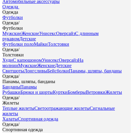
Автомобильные аксессуары
Одежда
Одежда
Футболки
Одежда
/
Футболки
Мужские
Женские
Унисекс
Оверсайз
С длинным
рукавом
Детские
Футболки поло
Майки
Толстовки
Одежда
/
Толстовки
Худи
С капюшоном
Унисекс
Оверсайз
На
молнии
Мужские
Женские
Детские
Свитшоты
Лонгсливы
Бейсболки
Панамы, шляпы, банданы
Одежда
/
Панамы, шляпы, банданы
Банданы
Панамы
Рубашки
Брюки и шорты
Куртки
Бомберы
Ветровки
Жилеты
Одежда
/
Жилеты
Теплые жилеты
Светоотражающие жилеты
Сигнальные
жилеты
Халаты
Спортивная одежда
Одежда
/
Спортивная одежда