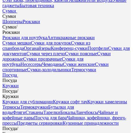
USB хабы, переходники, кабели
Увлажнители воздуха
Умные
гаджеты
Бытовая техника
Сумки
Сумки
Шопперы
Рюкзаки
Сумки
/
Рюкзаки
Рюкзаки для ноутбука
Антикражные рюкзаки
Сумки мешки
Сумки для покупок
Сумки из
спанбонда
Органайзеры
Конференц-сумки
Портфели
Сумки для
документов
Сумки через плечо
Сумки поясные
Сумки
дорожные
Сумки прозрачные
Сумки для
ноутбука
Несессеры
Чемоданы
Сумки женские
Сумки
спортивные
Сумки-холодильники
Термосумки
Посуда
Посуда
Кружки
Посуда
/
Кружки
Кружки для сублимации
Кружки софт тач
Кружки хамелеоны
Термосы
Термокружки
Бутылки для
воды
Фляги
Стаканы
Тарелки
Бокалы
Ланчбоксы
Чайные и
кофейные пары
Посуда для бара
Чайники, кофейники, френч-
прессы
Предметы сервировки
Кухонные принадлежности
Посуда
/