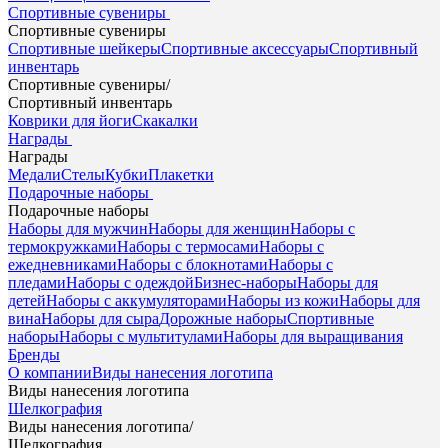
Спортивные сувениры
Спортивные сувениры
Спортивные шейкеры
Спортивные аксессуары
Спортивный
инвентарь
Спортивные сувениры
/
Спортивный инвентарь
Коврики для йоги
Скакалки
Награды
Награды
Медали
Стелы
Кубки
Плакетки
Подарочные наборы
Подарочные наборы
Наборы для мужчин
Наборы для женщин
Наборы с
термокружками
Наборы с термосами
Наборы с
ежедневниками
Наборы с блокнотами
Наборы с
пледами
Наборы с одеждой
Бизнес-наборы
Наборы для
детей
Наборы с аккумуляторами
Наборы из кожи
Наборы для
вина
Наборы для сыра
Дорожные наборы
Спортивные
наборы
Наборы с мультитулами
Наборы для выращивания
Бренды
О компании
Виды нанесения логотипа
Виды нанесения логотипа
Шелкография
Виды нанесения логотипа
/
Шелкография