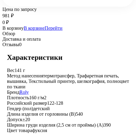
Цена по запросу
981
₽
0
₽
В корзину
В корзине
Перейти
Обзор
Доставка и оплата
Отзывы
0
Характеристики
Вес
141 г
Метод нанесения
термотрансфер, Трафаретная печать,
вышивка, Текстильный принтер, шелкография, полноцвет
по ткани
Бренд
Roly
Плотность
160 г/м2
Российский размер
122-128
Гендер (пол)
детский
Длина изделия от горловины (B)
540
Допуск
±20
Ширина груди изделия (2,5 см от проймы) (A)
390
Цвет товара
фуксия