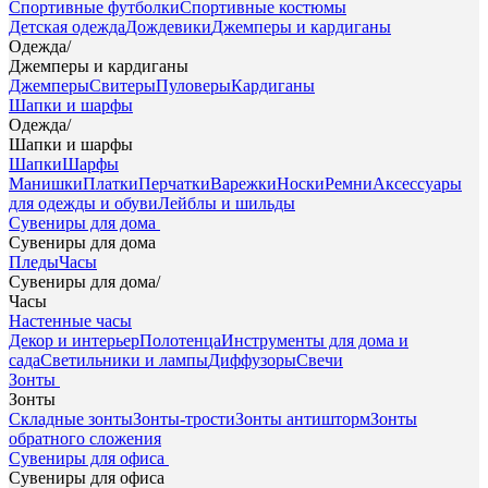
Спортивные футболки
Спортивные костюмы
Детская одежда
Дождевики
Джемперы и кардиганы
Одежда
/
Джемперы и кардиганы
Джемперы
Свитеры
Пуловеры
Кардиганы
Шапки и шарфы
Одежда
/
Шапки и шарфы
Шапки
Шарфы
Манишки
Платки
Перчатки
Варежки
Носки
Ремни
Аксессуары
для одежды и обуви
Лейблы и шильды
Сувениры для дома
Сувениры для дома
Пледы
Часы
Сувениры для дома
/
Часы
Настенные часы
Декор и интерьер
Полотенца
Инструменты для дома и
сада
Светильники и лампы
Диффузоры
Свечи
Зонты
Зонты
Складные зонты
Зонты-трости
Зонты антишторм
Зонты
обратного сложения
Сувениры для офиса
Сувениры для офиса