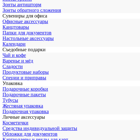
Зонты антишторм
Зонты обратного сложения
Сувениры для офиса
Офисные аксессуары
Канцтовары
Папки для документов
Настольные аксессуары
Календари
Съедобные подарки
Чай и кофе
Варенье и мёд
Сладости
Продуктовые наборы
Специи и приправы
Упаковка
Подарочные коробки
Подарочные пакеты
Тубусы
Жестяная упаковка
Подарочная упаковка
Личные аксессуары
Косметички
Средства индивидуальной защиты
Обложки для документов
Картхолдеры и чехлы для карт