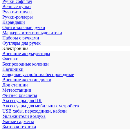
Ручки софт тач
Вечные ручки
Ручки-стилусы
Ручки-роллеры
Карандаши
Оригинальные ручки
Маркеры и текстовыделители
Наборы с ручками
Футляры для ручек
Электроника
Внешние аккумуляторы
Флешки
Беспроводные колонки
Наушники
Зарядные устройства беспроводные
Внешние жесткие диски
Док станции
Метеостанции
Фитнес-браслеты
Аксессуары для ПК
Аксессуары для мобильных устройств
USB хабы, переходники, кабели
Увлажнители воздуха
Умные гаджеты
Бытовая техника