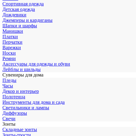
Спортивная одежда
Детская одежда
Дождевики
Джемперы и кардиганы
Шапки и шарфы
Манишки
Платки
Перчатки
Варежки
Носки
Ремни
Аксессуары для одежды и обуви
Лейблы и шильды
Сувениры для дома
Пледы
Часы
Декор и интерьер
Полотенца
Инструменты для дома и сада
Светильники и лампы
Диффузоры
Свечи
Зонты
Складные зонты
Зонты-трости