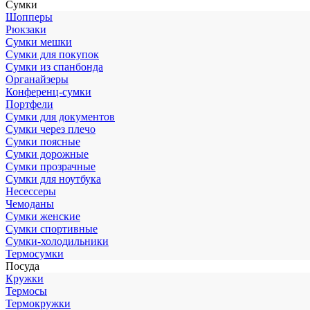
Сумки
Шопперы
Рюкзаки
Сумки мешки
Сумки для покупок
Сумки из спанбонда
Органайзеры
Конференц-сумки
Портфели
Сумки для документов
Сумки через плечо
Сумки поясные
Сумки дорожные
Сумки прозрачные
Сумки для ноутбука
Несессеры
Чемоданы
Сумки женские
Сумки спортивные
Сумки-холодильники
Термосумки
Посуда
Кружки
Термосы
Термокружки