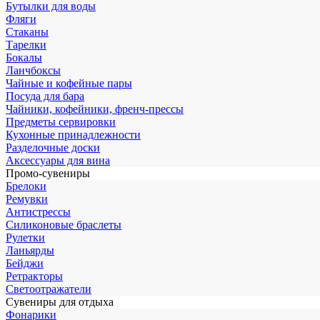
Бутылки для воды
Фляги
Стаканы
Тарелки
Бокалы
Ланчбоксы
Чайные и кофейные пары
Посуда для бара
Чайники, кофейники, френч-прессы
Предметы сервировки
Кухонные принадлежности
Разделочные доски
Аксессуары для вина
Промо-сувениры
Брелоки
Ремувки
Антистрессы
Силиконовые браслеты
Рулетки
Ланьярды
Бейджи
Ретракторы
Светоотражатели
Сувениры для отдыха
Фонарики