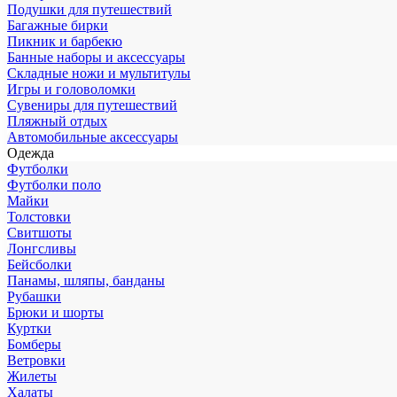
Подушки для путешествий
Багажные бирки
Пикник и барбекю
Банные наборы и аксессуары
Складные ножи и мультитулы
Игры и головоломки
Сувениры для путешествий
Пляжный отдых
Автомобильные аксессуары
Одежда
Футболки
Футболки поло
Майки
Толстовки
Свитшоты
Лонгсливы
Бейсболки
Панамы, шляпы, банданы
Рубашки
Брюки и шорты
Куртки
Бомберы
Ветровки
Жилеты
Халаты