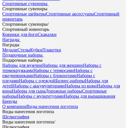
Спортивные сувениры
Спортивные сувениры
Спортивные шейкеры
Спортивные аксессуары
Спортивный
инвентарь
Спортивные сувениры
/
Спортивный инвентарь
Коврики для йоги
Скакалки
Награды
Награды
Медали
Стелы
Кубки
Плакетки
Подарочные наборы
Подарочные наборы
Наборы для мужчин
Наборы для женщин
Наборы с
термокружками
Наборы с термосами
Наборы с
ежедневниками
Наборы с блокнотами
Наборы с
пледами
Наборы с одеждой
Бизнес-наборы
Наборы для
детей
Наборы с аккумуляторами
Наборы из кожи
Наборы для
вина
Наборы для сыра
Дорожные наборы
Спортивные
наборы
Наборы с мультитулами
Наборы для выращивания
Бренды
О компании
Виды нанесения логотипа
Виды нанесения логотипа
Шелкография
Виды нанесения логотипа
/
Шелкография