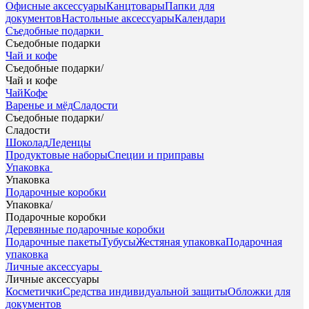
Офисные аксессуары
Канцтовары
Папки для
документов
Настольные аксессуары
Календари
Съедобные подарки
Съедобные подарки
Чай и кофе
Съедобные подарки
/
Чай и кофе
Чай
Кофе
Варенье и мёд
Сладости
Съедобные подарки
/
Сладости
Шоколад
Леденцы
Продуктовые наборы
Специи и приправы
Упаковка
Упаковка
Подарочные коробки
Упаковка
/
Подарочные коробки
Деревянные подарочные коробки
Подарочные пакеты
Тубусы
Жестяная упаковка
Подарочная
упаковка
Личные аксессуары
Личные аксессуары
Косметички
Средства индивидуальной защиты
Обложки для
документов