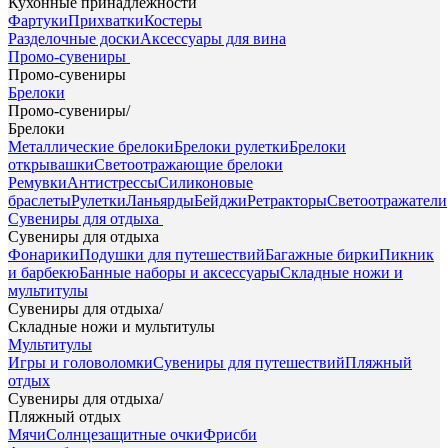
Кухонные принадлежности
Фартуки
Прихватки
Костеры
Разделочные доски
Аксессуары для вина
Промо-сувениры
Промо-сувениры
Брелоки
Промо-сувениры
/
Брелоки
Металлические брелоки
Брелоки рулетки
Брелоки
открывашки
Светоотражающие брелоки
Ремувки
Антистрессы
Силиконовые
браслеты
Рулетки
Ланьярды
Бейджи
Ретракторы
Светоотражатели
Сувениры для отдыха
Сувениры для отдыха
Фонарики
Подушки для путешествий
Багажные бирки
Пикник
и барбекю
Банные наборы и аксессуары
Складные ножи и
мультитулы
Сувениры для отдыха
/
Складные ножи и мультитулы
Мультитулы
Игры и головоломки
Сувениры для путешествий
Пляжный
отдых
Сувениры для отдыха
/
Пляжный отдых
Мячи
Солнцезащитные очки
Фрисби