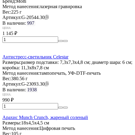
Бренд:
Molti
Метод нанесения:
лазерная гравировка
Вес:
225 г
Артикул:
G-20544.30
В наличии:
997
ЦЕНА:
1 145
₽
Антистресс-светильник Celestar
Размеры:
размер подставки: 7,3x7,3x4,8 см; диаметр шара: 6 см;
коробка: 11,3х8x7,8 см
Метод нанесения:
тампопечать, УФ-DTF-печать
Вес:
380.56 г
Артикул:
G-23093.30
В наличии:
1938
ЦЕНА:
990
₽
Арахис Munch Crunch, жареный соленый
Размеры:
18х4,5х4,5 см
Метод нанесения:
Цифровая печать
Вес:
105 г