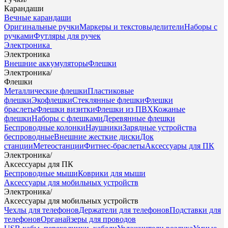
Карандаши
Вечные карандаши
Оригинальные ручки
Маркеры и текстовыделители
Наборы с
ручками
Футляры для ручек
Электроника
Электроника
Внешние аккумуляторы
Флешки
Электроника
/
Флешки
Металлические флешки
Пластиковые
флешки
Экофлешки
Стеклянные флешки
Флешки
браслеты
Флешки визитки
Флешки из ПВХ
Кожаные
флешки
Наборы с флешками
Деревянные флешки
Беспроводные колонки
Наушники
Зарядные устройства
беспроводные
Внешние жесткие диски
Док
станции
Метеостанции
Фитнес-браслеты
Аксессуары для ПК
Электроника
/
Аксессуары для ПК
Беспроводные мыши
Коврики для мыши
Аксессуары для мобильных устройств
Электроника
/
Аксессуары для мобильных устройств
Чехлы для телефонов
Держатели для телефонов
Подставки для
телефонов
Органайзеры для проводов