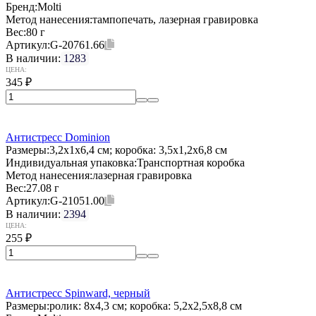
Бренд:
Molti
Метод нанесения:
тампопечать, лазерная гравировка
Вес:
80 г
Артикул:
G-20761.66
В наличии:
1283
ЦЕНА:
345
₽
Антистресс Dominion
Размеры:
3,2х1х6,4 см; коробка: 3,5x1,2x6,8 см
Индивидуальная упаковка:
Транспортная коробка
Метод нанесения:
лазерная гравировка
Вес:
27.08 г
Артикул:
G-21051.00
В наличии:
2394
ЦЕНА:
255
₽
Антистресс Spinward, черный
Размеры:
ролик: 8x4,3 см; коробка: 5,2x2,5x8,8 см