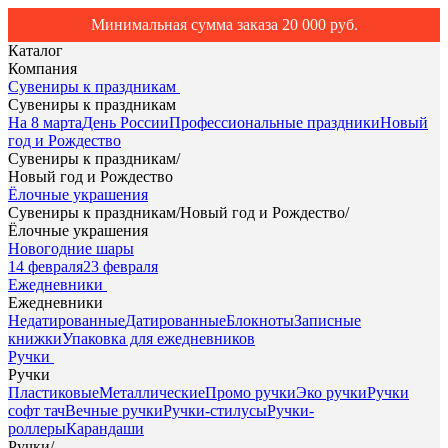
Минимальная сумма заказа 20 000 руб.
Каталог
Компания
Сувениры к праздникам
Сувениры к праздникам
На 8 марта
День России
Профессиональные праздники
Новый
год и Рождество
Сувениры к праздникам
/
Новый год и Рождество
Ёлочные украшения
Сувениры к праздникам
/
Новый год и Рождество
/
Ёлочные украшения
Новогодние шары
14 февраля
23 февраля
Ежедневники
Ежедневники
Недатированные
Датированные
Блокноты
Записные
книжки
Упаковка для ежедневников
Ручки
Ручки
Пластиковые
Металлические
Промо ручки
Эко ручки
Ручки
софт тач
Вечные ручки
Ручки-стилусы
Ручки-
роллеры
Карандаши
Ручки
/