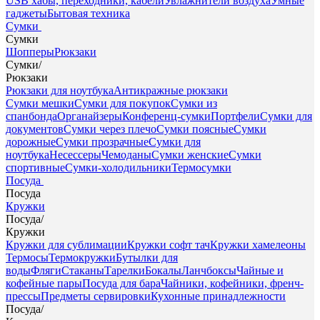
USB хабы, переходники, кабели
Увлажнители воздуха
Умные
гаджеты
Бытовая техника
Сумки
Сумки
Шопперы
Рюкзаки
Сумки
/
Рюкзаки
Рюкзаки для ноутбука
Антикражные рюкзаки
Сумки мешки
Сумки для покупок
Сумки из
спанбонда
Органайзеры
Конференц-сумки
Портфели
Сумки для
документов
Сумки через плечо
Сумки поясные
Сумки
дорожные
Сумки прозрачные
Сумки для
ноутбука
Несессеры
Чемоданы
Сумки женские
Сумки
спортивные
Сумки-холодильники
Термосумки
Посуда
Посуда
Кружки
Посуда
/
Кружки
Кружки для сублимации
Кружки софт тач
Кружки хамелеоны
Термосы
Термокружки
Бутылки для
воды
Фляги
Стаканы
Тарелки
Бокалы
Ланчбоксы
Чайные и
кофейные пары
Посуда для бара
Чайники, кофейники, френч-
прессы
Предметы сервировки
Кухонные принадлежности
Посуда
/