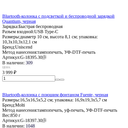
Bluetooth-колонка с подсветкой и беспроводной зарядкой
Quantium, черная
Зарядка:
Быстрая беспроводная
Разъем входной:
USB Type-C
Размеры:
диаметр 10 см, высота 8,1 см; упаковка:
10,3x10,3x12,1 см
Бренд:
Uniscend
Метод нанесения:
тампопечать, УФ-DTF-печать
Артикул:
G-18395.30
В наличии:
309
ЦЕНА:
3 999
₽
Bluetooth-колонка с поющим фонтаном Fuente, черная
Размеры:
16,5x16,5x5,2 см; упаковка: 16,9x19,3x5,7 см
Бренд:
Molti
Метод нанесения:
тампопечать, уф-печать, УФ-DTF-печать
Вес:
850 г
Артикул:
G-18397.30
В наличии:
1048