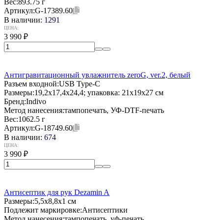
Вес:
893.75 г
Артикул:
G-17389.60
В наличии:
1291
ЦЕНА:
3 990
₽
Антигравитационный увлажнитель zeroG, ver.2, белый
Разъем входной:
USB Type-C
Размеры:
19,2x17,4x24,4; упаковка: 21x19x27 см
Бренд:
Indivo
Метод нанесения:
тампопечать, УФ-DTF-печать
Вес:
1062.5 г
Артикул:
G-18749.60
В наличии:
674
ЦЕНА:
3 990
₽
Антисептик для рук Dezamin A
Размеры:
5,5х8,8х1 см
Подлежит маркировке:
Антисептики
Метод нанесения:
тампопечать, уф-печать