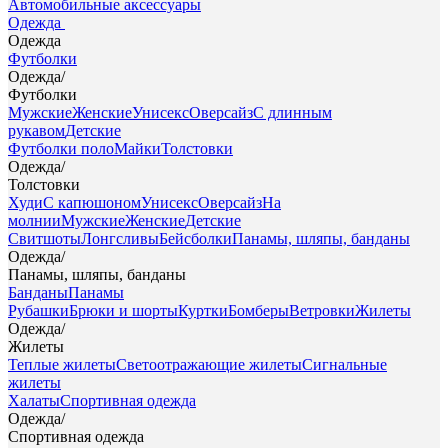
Автомобильные аксессуары
Одежда
Одежда
Футболки
Одежда
/
Футболки
Мужские
Женские
Унисекс
Оверсайз
С длинным
рукавом
Детские
Футболки поло
Майки
Толстовки
Одежда
/
Толстовки
Худи
С капюшоном
Унисекс
Оверсайз
На
молнии
Мужские
Женские
Детские
Свитшоты
Лонгсливы
Бейсболки
Панамы, шляпы, банданы
Одежда
/
Панамы, шляпы, банданы
Банданы
Панамы
Рубашки
Брюки и шорты
Куртки
Бомберы
Ветровки
Жилеты
Одежда
/
Жилеты
Теплые жилеты
Светоотражающие жилеты
Сигнальные
жилеты
Халаты
Спортивная одежда
Одежда
/
Спортивная одежда