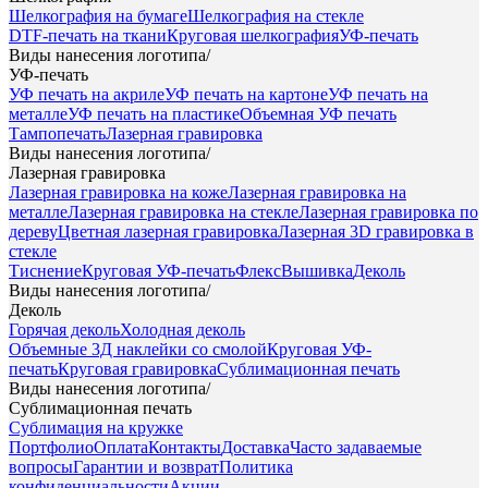
Шелкография на бумаге
Шелкография на стекле
DTF-печать на ткани
Круговая шелкография
УФ-печать
Виды нанесения логотипа
/
УФ-печать
УФ печать на акриле
УФ печать на картоне
УФ печать на
металле
УФ печать на пластике
Объемная УФ печать
Тампопечать
Лазерная гравировка
Виды нанесения логотипа
/
Лазерная гравировка
Лазерная гравировка на коже
Лазерная гравировка на
металле
Лазерная гравировка на стекле
Лазерная гравировка по
дереву
Цветная лазерная гравировка
Лазерная 3D гравировка в
стекле
Тиснение
Круговая УФ-печать
Флекс
Вышивка
Деколь
Виды нанесения логотипа
/
Деколь
Горячая деколь
Холодная деколь
Объемные 3Д наклейки со смолой
Круговая УФ-
печать
Круговая гравировка
Сублимационная печать
Виды нанесения логотипа
/
Сублимационная печать
Сублимация на кружке
Портфолио
Оплата
Контакты
Доставка
Часто задаваемые
вопросы
Гарантии и возврат
Политика
конфиденциальности
Акции