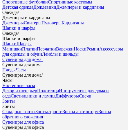
Спортивные футболки
Спортивные костюмы
Детская одежда
Дождевики
Джемперы и кардиганы
Одежда
/
Джемперы и кардиганы
Джемперы
Свитеры
Пуловеры
Кардиганы
Шапки и шарфы
Одежда
/
Шапки и шарфы
Шапки
Шарфы
Манишки
Платки
Перчатки
Варежки
Носки
Ремни
Аксессуары
для одежды и обуви
Лейблы и шильды
Сувениры для дома
Сувениры для дома
Пледы
Часы
Сувениры для дома
/
Часы
Настенные часы
Декор и интерьер
Полотенца
Инструменты для дома и
сада
Светильники и лампы
Диффузоры
Свечи
Зонты
Зонты
Складные зонты
Зонты-трости
Зонты антишторм
Зонты
обратного сложения
Сувениры для офиса
Сувениры для офиса