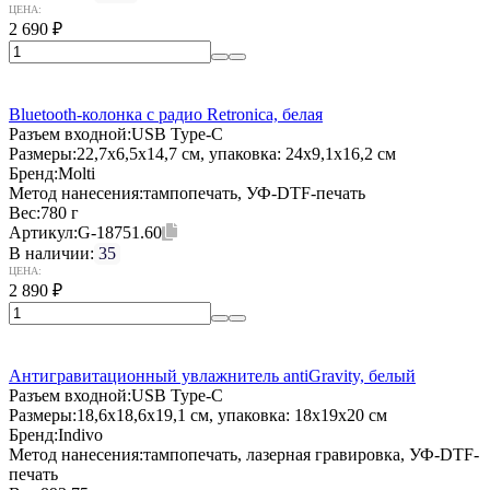
ЦЕНА:
2 690
₽
Bluetooth-колонка с радио Retronica, белая
Разъем входной:
USB Type-C
Размеры:
22,7x6,5x14,7 см, упаковка: 24x9,1x16,2 см
Бренд:
Molti
Метод нанесения:
тампопечать, УФ-DTF-печать
Вес:
780 г
Артикул:
G-18751.60
В наличии:
35
ЦЕНА:
2 890
₽
Антигравитационный увлажнитель antiGravity, белый
Разъем входной:
USB Type-C
Размеры:
18,6x18,6x19,1 см, упаковка: 18x19x20 см
Бренд:
Indivo
Метод нанесения:
тампопечать, лазерная гравировка, УФ-DTF-
печать