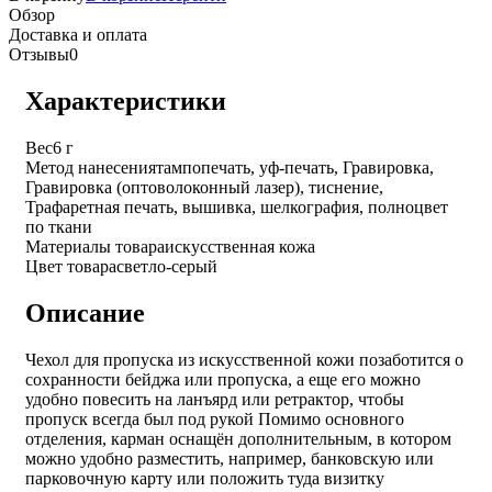
Обзор
Доставка и оплата
Отзывы
0
Характеристики
Вес
6 г
Метод нанесения
тампопечать, уф-печать, Гравировка,
Гравировка (оптоволоконный лазер), тиснение,
Трафаретная печать, вышивка, шелкография, полноцвет
по ткани
Материалы товара
искусственная кожа
Цвет товара
светло-серый
Описание
Чехол для пропуска из искусственной кожи позаботится о
сохранности бейджа или пропуска, а еще его можно
удобно повесить на ланъярд или ретрактор, чтобы
пропуск всегда был под рукой Помимо основного
отделения, карман оснащён дополнительным, в котором
можно удобно разместить, например, банковскую или
парковочную карту или положить туда визитку