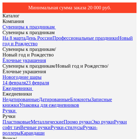
Минимальная сумма заказа 20 000 руб.
Каталог
Компания
Сувениры к праздникам
Сувениры к праздникам
На 8 марта
День России
Профессиональные праздники
Новый
год и Рождество
Сувениры к праздникам
/
Новый год и Рождество
Ёлочные украшения
Сувениры к праздникам
/
Новый год и Рождество
/
Ёлочные украшения
Новогодние шары
14 февраля
23 февраля
Ежедневники
Ежедневники
Недатированные
Датированные
Блокноты
Записные
книжки
Упаковка для ежедневников
Ручки
Ручки
Пластиковые
Металлические
Промо ручки
Эко ручки
Ручки
софт тач
Вечные ручки
Ручки-стилусы
Ручки-
роллеры
Карандаши
Ручки
/