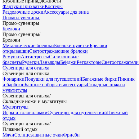
Кухонные принадлежности
Фартуки
Прихватки
Костеры
Разделочные доски
Аксессуары для вина
Промо-сувениры
Промо-сувениры
Брелоки
Промо-сувениры
/
Брелоки
Металлические брелоки
Брелоки рулетки
Брелоки
открывашки
Светоотражающие брелоки
Ремувки
Антистрессы
Силиконовые
браслеты
Рулетки
Ланьярды
Бейджи
Ретракторы
Светоотражатели
Сувениры для отдыха
Сувениры для отдыха
Фонарики
Подушки для путешествий
Багажные бирки
Пикник
и барбекю
Банные наборы и аксессуары
Складные ножи и
мультитулы
Сувениры для отдыха
/
Складные ножи и мультитулы
Мультитулы
Игры и головоломки
Сувениры для путешествий
Пляжный
отдых
Сувениры для отдыха
/
Пляжный отдых
Мячи
Солнцезащитные очки
Фрисби