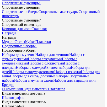
Спортивные сувениры
Спортивные сувениры
Спортивные шейкеры
Спортивные аксессуары
Спортивный
инвентарь
Спортивные сувениры
/
Спортивный инвентарь
Коврики для йоги
Скакалки
Награды
Награды
Медали
Стелы
Кубки
Плакетки
Подарочные наборы
Подарочные наборы
Наборы для мужчин
Наборы для женщин
Наборы с
термокружками
Наборы с термосами
Наборы с
ежедневниками
Наборы с блокнотами
Наборы с
пледами
Наборы с одеждой
Бизнес-наборы
Наборы для
детей
Наборы с аккумуляторами
Наборы из кожи
Наборы для
вина
Наборы для сыра
Дорожные наборы
Спортивные
наборы
Наборы с мультитулами
Наборы для выращивания
Бренды
О компании
Виды нанесения логотипа
Виды нанесения логотипа
Шелкография
Виды нанесения логотипа
/
Шелкография