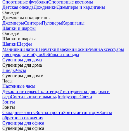
Спортивные футболки
Спортивные костюмы
Детская одежда
Дождевики
Джемперы и кардиганы
Одежда
/
Джемперы и кардиганы
Джемперы
Свитеры
Пуловеры
Кардиганы
Шапки и шарфы
Одежда
/
Шапки и шарфы
Шапки
Шарфы
Манишки
Платки
Перчатки
Варежки
Носки
Ремни
Аксессуары
для одежды и обуви
Лейблы и шильды
Сувениры для дома
Сувениры для дома
Пледы
Часы
Сувениры для дома
/
Часы
Настенные часы
Декор и интерьер
Полотенца
Инструменты для дома и
сада
Светильники и лампы
Диффузоры
Свечи
Зонты
Зонты
Складные зонты
Зонты-трости
Зонты антишторм
Зонты
обратного сложения
Сувениры для офиса
Сувениры для офиса