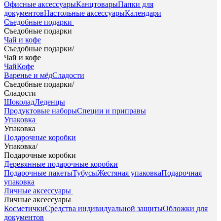
Офисные аксессуары
Канцтовары
Папки для
документов
Настольные аксессуары
Календари
Съедобные подарки
Съедобные подарки
Чай и кофе
Съедобные подарки
/
Чай и кофе
Чай
Кофе
Варенье и мёд
Сладости
Съедобные подарки
/
Сладости
Шоколад
Леденцы
Продуктовые наборы
Специи и приправы
Упаковка
Упаковка
Подарочные коробки
Упаковка
/
Подарочные коробки
Деревянные подарочные коробки
Подарочные пакеты
Тубусы
Жестяная упаковка
Подарочная
упаковка
Личные аксессуары
Личные аксессуары
Косметички
Средства индивидуальной защиты
Обложки для
документов