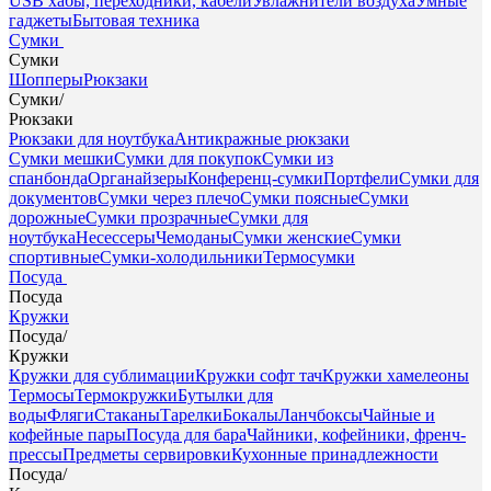
USB хабы, переходники, кабели
Увлажнители воздуха
Умные
гаджеты
Бытовая техника
Сумки
Сумки
Шопперы
Рюкзаки
Сумки
/
Рюкзаки
Рюкзаки для ноутбука
Антикражные рюкзаки
Сумки мешки
Сумки для покупок
Сумки из
спанбонда
Органайзеры
Конференц-сумки
Портфели
Сумки для
документов
Сумки через плечо
Сумки поясные
Сумки
дорожные
Сумки прозрачные
Сумки для
ноутбука
Несессеры
Чемоданы
Сумки женские
Сумки
спортивные
Сумки-холодильники
Термосумки
Посуда
Посуда
Кружки
Посуда
/
Кружки
Кружки для сублимации
Кружки софт тач
Кружки хамелеоны
Термосы
Термокружки
Бутылки для
воды
Фляги
Стаканы
Тарелки
Бокалы
Ланчбоксы
Чайные и
кофейные пары
Посуда для бара
Чайники, кофейники, френч-
прессы
Предметы сервировки
Кухонные принадлежности
Посуда
/