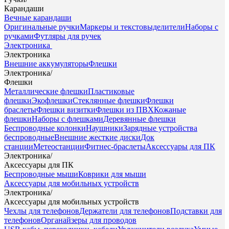
Карандаши
Вечные карандаши
Оригинальные ручки
Маркеры и текстовыделители
Наборы с
ручками
Футляры для ручек
Электроника
Электроника
Внешние аккумуляторы
Флешки
Электроника
/
Флешки
Металлические флешки
Пластиковые
флешки
Экофлешки
Стеклянные флешки
Флешки
браслеты
Флешки визитки
Флешки из ПВХ
Кожаные
флешки
Наборы с флешками
Деревянные флешки
Беспроводные колонки
Наушники
Зарядные устройства
беспроводные
Внешние жесткие диски
Док
станции
Метеостанции
Фитнес-браслеты
Аксессуары для ПК
Электроника
/
Аксессуары для ПК
Беспроводные мыши
Коврики для мыши
Аксессуары для мобильных устройств
Электроника
/
Аксессуары для мобильных устройств
Чехлы для телефонов
Держатели для телефонов
Подставки для
телефонов
Органайзеры для проводов