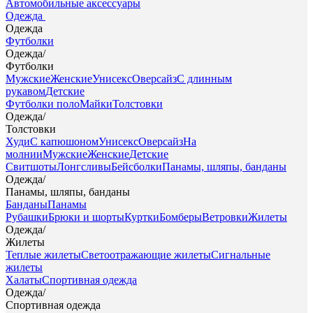
Автомобильные аксессуары
Одежда
Одежда
Футболки
Одежда
/
Футболки
Мужские
Женские
Унисекс
Оверсайз
С длинным
рукавом
Детские
Футболки поло
Майки
Толстовки
Одежда
/
Толстовки
Худи
С капюшоном
Унисекс
Оверсайз
На
молнии
Мужские
Женские
Детские
Свитшоты
Лонгсливы
Бейсболки
Панамы, шляпы, банданы
Одежда
/
Панамы, шляпы, банданы
Банданы
Панамы
Рубашки
Брюки и шорты
Куртки
Бомберы
Ветровки
Жилеты
Одежда
/
Жилеты
Теплые жилеты
Светоотражающие жилеты
Сигнальные
жилеты
Халаты
Спортивная одежда
Одежда
/
Спортивная одежда