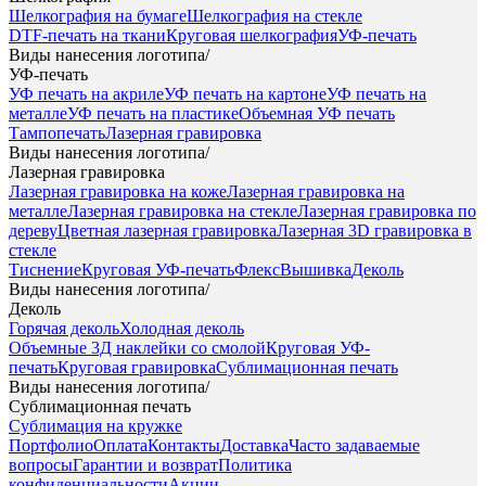
Шелкография на бумаге
Шелкография на стекле
DTF-печать на ткани
Круговая шелкография
УФ-печать
Виды нанесения логотипа
/
УФ-печать
УФ печать на акриле
УФ печать на картоне
УФ печать на
металле
УФ печать на пластике
Объемная УФ печать
Тампопечать
Лазерная гравировка
Виды нанесения логотипа
/
Лазерная гравировка
Лазерная гравировка на коже
Лазерная гравировка на
металле
Лазерная гравировка на стекле
Лазерная гравировка по
дереву
Цветная лазерная гравировка
Лазерная 3D гравировка в
стекле
Тиснение
Круговая УФ-печать
Флекс
Вышивка
Деколь
Виды нанесения логотипа
/
Деколь
Горячая деколь
Холодная деколь
Объемные 3Д наклейки со смолой
Круговая УФ-
печать
Круговая гравировка
Сублимационная печать
Виды нанесения логотипа
/
Сублимационная печать
Сублимация на кружке
Портфолио
Оплата
Контакты
Доставка
Часто задаваемые
вопросы
Гарантии и возврат
Политика
конфиденциальности
Акции