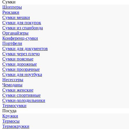
Сумки
Шопперы
Рюкзаки
Сумки мешки
Сумки для покупок
Сумки из спанбонда
Органайзеры
Конференц-сумки
Портфели
Сумки для документов
Сумки через плечо
Сумки поясные
Сумки дорожные
Сумки прозрачные
Сумки для ноутбука
Несессеры
Чемоданы
Сумки женские
Сумки спортивные
Сумки-холодильники
Термосумки
Посуда
Кружки
Термосы
Термокружки