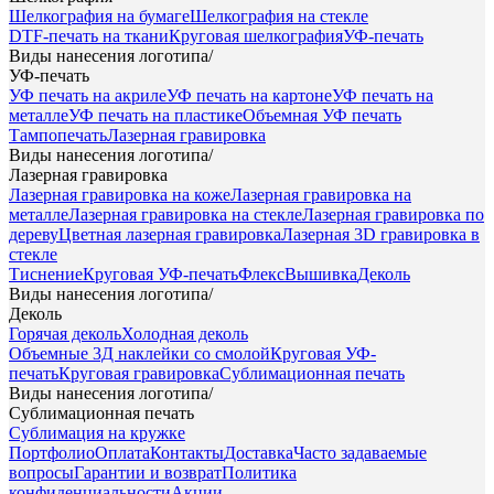
Шелкография на бумаге
Шелкография на стекле
DTF-печать на ткани
Круговая шелкография
УФ-печать
Виды нанесения логотипа
/
УФ-печать
УФ печать на акриле
УФ печать на картоне
УФ печать на
металле
УФ печать на пластике
Объемная УФ печать
Тампопечать
Лазерная гравировка
Виды нанесения логотипа
/
Лазерная гравировка
Лазерная гравировка на коже
Лазерная гравировка на
металле
Лазерная гравировка на стекле
Лазерная гравировка по
дереву
Цветная лазерная гравировка
Лазерная 3D гравировка в
стекле
Тиснение
Круговая УФ-печать
Флекс
Вышивка
Деколь
Виды нанесения логотипа
/
Деколь
Горячая деколь
Холодная деколь
Объемные 3Д наклейки со смолой
Круговая УФ-
печать
Круговая гравировка
Сублимационная печать
Виды нанесения логотипа
/
Сублимационная печать
Сублимация на кружке
Портфолио
Оплата
Контакты
Доставка
Часто задаваемые
вопросы
Гарантии и возврат
Политика
конфиденциальности
Акции