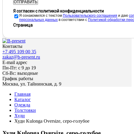
ОТПРАВИТЬ
Я согласен с политикой конфиденциальности
Я ознакомился с текстом
Пользовательского соглашения
и даю
cо
персональных данных
в соответствии с
Политикой обработки пер
Страница
Контакты
+7 495 109 00 35
zakaz@b-present.ru
E-mail адрес
Пн-Пт: с 9 до 19
Сб-Вс: выходные
График работы
Москва, ул. Тайнинская, д. 9
Главная
Каталог
Одежда
Толстовки
Худи
Худи Kulonga Oversize, серо-голубое
Худи Kulonga Oversize, серо-голубое