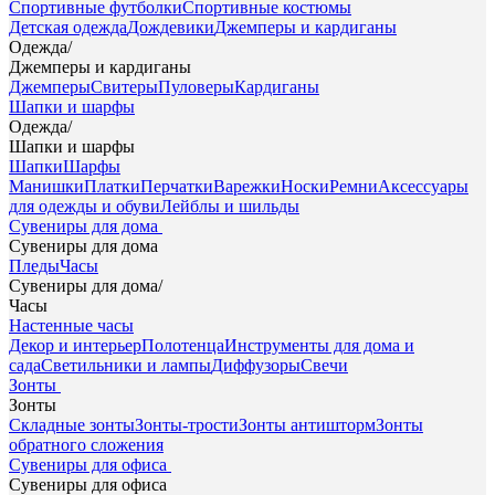
Спортивные футболки
Спортивные костюмы
Детская одежда
Дождевики
Джемперы и кардиганы
Одежда
/
Джемперы и кардиганы
Джемперы
Свитеры
Пуловеры
Кардиганы
Шапки и шарфы
Одежда
/
Шапки и шарфы
Шапки
Шарфы
Манишки
Платки
Перчатки
Варежки
Носки
Ремни
Аксессуары
для одежды и обуви
Лейблы и шильды
Сувениры для дома
Сувениры для дома
Пледы
Часы
Сувениры для дома
/
Часы
Настенные часы
Декор и интерьер
Полотенца
Инструменты для дома и
сада
Светильники и лампы
Диффузоры
Свечи
Зонты
Зонты
Складные зонты
Зонты-трости
Зонты антишторм
Зонты
обратного сложения
Сувениры для офиса
Сувениры для офиса