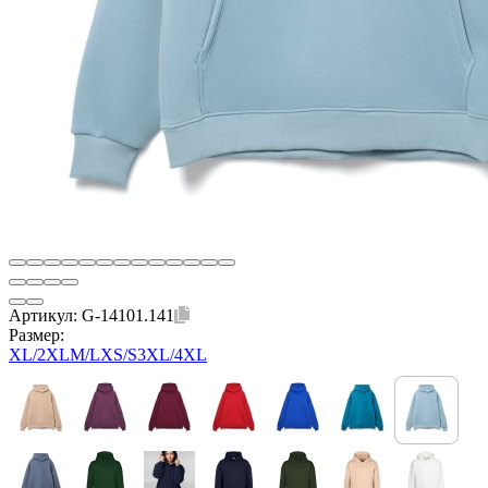
Артикул:
G-14101.141
Размер:
XL/2XL
M/L
XS/S
3XL/4XL