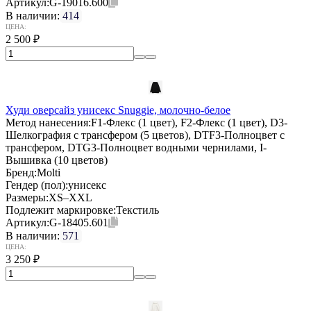
Артикул:
G-19016.600
В наличии:
414
ЦЕНА:
2 500
₽
Худи оверсайз унисекс Snuggie, молочно-белое
Метод нанесения:
F1-Флекс (1 цвет), F2-Флекс (1 цвет), D3-
Шелкография с трансфером (5 цветов), DTF3-Полноцвет с
трансфером, DTG3-Полноцвет водными чернилами, I-
Вышивка (10 цветов)
Бренд:
Molti
Гендер (пол):
унисекс
Размеры:
XS–XXL
Подлежит маркировке:
Текстиль
Артикул:
G-18405.601
В наличии:
571
ЦЕНА:
3 250
₽