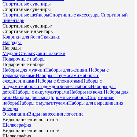
Спортивные сувениры
Спортивные сувениры
Спортивные шейкеры
Спортивные аксессуары
Спортивный
инвентарь
Спортивные сувениры
/
Спортивный инвентарь
Коврики для йоги
Скакалки
Награды
Награды
Медали
Стелы
Кубки
Плакетки
Подарочные наборы
Подарочные наборы
Наборы для мужчин
Наборы для женщин
Наборы с
термокружками
Наборы с термосами
Наборы с
ежедневниками
Наборы с блокнотами
Наборы с
пледами
Наборы с одеждой
Бизнес-наборы
Наборы для
детей
Наборы с аккумуляторами
Наборы из кожи
Наборы для
вина
Наборы для сыра
Дорожные наборы
Спортивные
наборы
Наборы с мультитулами
Наборы для выращивания
Бренды
О компании
Виды нанесения логотипа
Виды нанесения логотипа
Шелкография
Виды нанесения логотипа
/
Шелкография