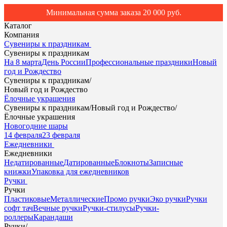
Минимальная сумма заказа 20 000 руб.
Каталог
Компания
Сувениры к праздникам
Сувениры к праздникам
На 8 марта
День России
Профессиональные праздники
Новый
год и Рождество
Сувениры к праздникам
/
Новый год и Рождество
Ёлочные украшения
Сувениры к праздникам
/
Новый год и Рождество
/
Ёлочные украшения
Новогодние шары
14 февраля
23 февраля
Ежедневники
Ежедневники
Недатированные
Датированные
Блокноты
Записные
книжки
Упаковка для ежедневников
Ручки
Ручки
Пластиковые
Металлические
Промо ручки
Эко ручки
Ручки
софт тач
Вечные ручки
Ручки-стилусы
Ручки-
роллеры
Карандаши
Ручки
/