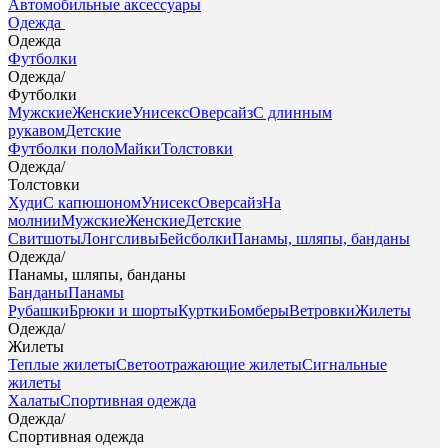
Автомобильные аксессуары
Одежда
Одежда
Футболки
Одежда
/
Футболки
Мужские
Женские
Унисекс
Оверсайз
С длинным
рукавом
Детские
Футболки поло
Майки
Толстовки
Одежда
/
Толстовки
Худи
С капюшоном
Унисекс
Оверсайз
На
молнии
Мужские
Женские
Детские
Свитшоты
Лонгсливы
Бейсболки
Панамы, шляпы, банданы
Одежда
/
Панамы, шляпы, банданы
Банданы
Панамы
Рубашки
Брюки и шорты
Куртки
Бомберы
Ветровки
Жилеты
Одежда
/
Жилеты
Теплые жилеты
Светоотражающие жилеты
Сигнальные
жилеты
Халаты
Спортивная одежда
Одежда
/
Спортивная одежда