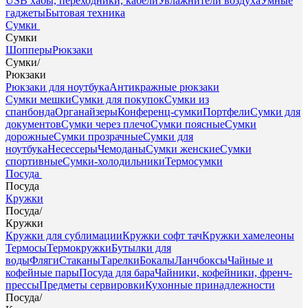
USB хабы, переходники, кабели
Увлажнители воздуха
Умные
гаджеты
Бытовая техника
Сумки
Сумки
Шопперы
Рюкзаки
Сумки
/
Рюкзаки
Рюкзаки для ноутбука
Антикражные рюкзаки
Сумки мешки
Сумки для покупок
Сумки из
спанбонда
Органайзеры
Конференц-сумки
Портфели
Сумки для
документов
Сумки через плечо
Сумки поясные
Сумки
дорожные
Сумки прозрачные
Сумки для
ноутбука
Несессеры
Чемоданы
Сумки женские
Сумки
спортивные
Сумки-холодильники
Термосумки
Посуда
Посуда
Кружки
Посуда
/
Кружки
Кружки для сублимации
Кружки софт тач
Кружки хамелеоны
Термосы
Термокружки
Бутылки для
воды
Фляги
Стаканы
Тарелки
Бокалы
Ланчбоксы
Чайные и
кофейные пары
Посуда для бара
Чайники, кофейники, френч-
прессы
Предметы сервировки
Кухонные принадлежности
Посуда
/