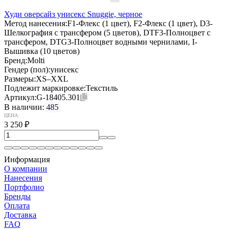
Худи оверсайз унисекс Snuggie, черное
Метод нанесения:
F1-Флекс (1 цвет), F2-Флекс (1 цвет), D3-
Шелкография с трансфером (5 цветов), DTF3-Полноцвет с
трансфером, DTG3-Полноцвет водными чернилами, I-
Вышивка (10 цветов)
Бренд:
Molti
Гендер (пол):
унисекс
Размеры:
XS–XXL
Подлежит маркировке:
Текстиль
Артикул:
G-18405.301
В наличии:
485
ЦЕНА:
3 250
₽
Информация
О компании
Нанесения
Портфолио
Бренды
Оплата
Доставка
FAQ