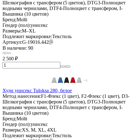
Шелкография с трансфером (5 цветов), DTG3-Полноцвет
водными чернилами, DTF4-Полноцвет с трансфером, I-
Вышивка (10 цветов)
Бренд:
Molti
Гендер (пол):
унисекс
Размеры:
M–XL
Подлежит маркировке:
Текстиль
Артикул:
G-19016.442
В наличии:
90
ЦЕНА:
2 500
₽
+1
Худи унисекс Tuloksa 280, белое
Метод нанесения:
F1-Флекс (1 цвет), F2-Флекс (1 цвет), D3-
Шелкография с трансфером (5 цветов), DTG3-Полноцвет
водными чернилами, DTF4-Полноцвет с трансфером, I-
Вышивка (10 цветов)
Бренд:
Molti
Гендер (пол):
унисекс
Размеры:
XS, M, XL, 4XL
Подлежит маркировке:
Текстиль