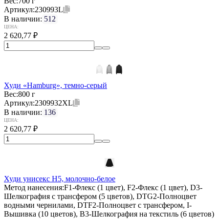
Вес:
700 г
Артикул:
230993L
В наличии:
512
ЦЕНА:
2 620,77
₽
Худи «Hamburg», темно-серый
Вес:
800 г
Артикул:
2309932XL
В наличии:
136
ЦЕНА:
2 620,77
₽
Худи унисекс H5, молочно-белое
Метод нанесения:
F1-Флекс (1 цвет), F2-Флекс (1 цвет), D3-
Шелкография с трансфером (5 цветов), DTG2-Полноцвет
водными чернилами, DTF2-Полноцвет с трансфером, I-
Вышивка (10 цветов), B3-Шелкография на текстиль (6 цветов)