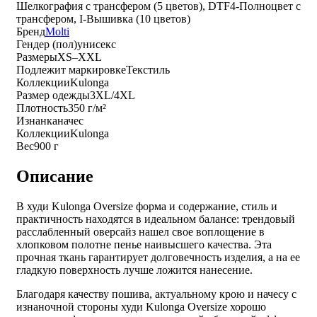
Шелкография с трансфером (5 цветов), DTF4-Полноцвет с
трансфером, I-Вышивка (10 цветов)
Бренд
Molti
Гендер (пол)
унисекс
Размеры
XS–XXL
Подлежит маркировке
Текстиль
Коллекции
Kulonga
Размер одежды
3XL/4XL
Плотность
350 г/м²
Изнанка
начес
Коллекции
Kulonga
Вес
900 г
Описание
В худи Kulonga Oversize форма и содержание, стиль и
практичность находятся в идеальном балансе: трендовый
расслабленный оверсайз нашел свое воплощение в
хлопковом полотне пенье наивысшего качества. Эта
прочная ткань гарантирует долговечность изделия, а на ее
гладкую поверхность лучше ложится нанесение.
Благодаря качеству пошива, актуальному крою и начесу с
изнаночной стороны худи Kulonga Oversize хорошо