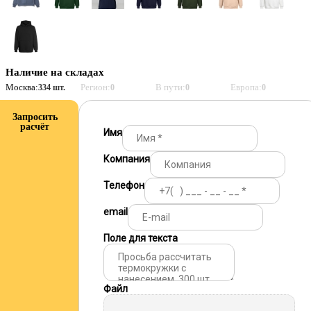
Наличие на складах
Москва:
Регион:
В пути:
Европа:
334 шт.
0
0
0
Запросить
расчёт
Имя
Компания
Телефон
email
Поле для текста
Файл