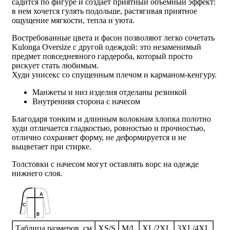
садится по фигуре и создает приятный объемный эффект:
в нем хочется гулять подольше, растягивая приятное
ощущение мягкости, тепла и уюта.
Востребованные цвета и фасон позволяют легко сочетать
Kulonga Oversize c другой одеждой: это незаменимый
предмет повседневного гардероба, который просто
рискует стать любимым.
Худи унисекс со спущенным плечом и карманом-кенгуру.
Манжеты и низ изделия отделаны резинкой
Внутренняя сторона с начесом
Благодаря тонким и длинным волокнам хлопка полотно
худи отличается гладкостью, ровностью и прочностью,
отлично сохраняет форму, не деформируется и не
выцветает при стирке.
Толстовки с начесом могут оставлять ворс на одежде
нижнего слоя.
Таблица размеров, см
XS/S
M/L
XL/2XL
3XL/4XL