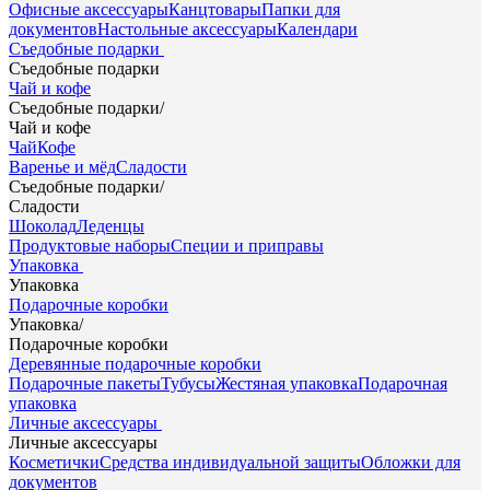
Офисные аксессуары
Канцтовары
Папки для
документов
Настольные аксессуары
Календари
Съедобные подарки
Съедобные подарки
Чай и кофе
Съедобные подарки
/
Чай и кофе
Чай
Кофе
Варенье и мёд
Сладости
Съедобные подарки
/
Сладости
Шоколад
Леденцы
Продуктовые наборы
Специи и приправы
Упаковка
Упаковка
Подарочные коробки
Упаковка
/
Подарочные коробки
Деревянные подарочные коробки
Подарочные пакеты
Тубусы
Жестяная упаковка
Подарочная
упаковка
Личные аксессуары
Личные аксессуары
Косметички
Средства индивидуальной защиты
Обложки для
документов