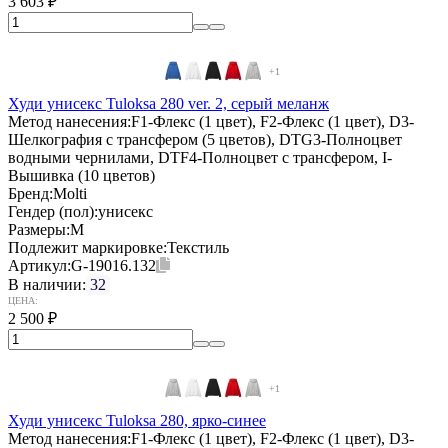
3 603
₽
+1
Худи унисекс Tuloksa 280 ver. 2, серый меланж
Метод нанесения:
F1-Флекс (1 цвет), F2-Флекс (1 цвет), D3-
Шелкография с трансфером (5 цветов), DTG3-Полноцвет
водными чернилами, DTF4-Полноцвет с трансфером, I-
Вышивка (10 цветов)
Бренд:
Molti
Гендер (пол):
унисекс
Размеры:
M
Подлежит маркировке:
Текстиль
Артикул:
G-19016.132
В наличии:
32
ЦЕНА:
2 500
₽
+1
Худи унисекс Tuloksa 280, ярко-синее
Метод нанесения:
F1-Флекс (1 цвет), F2-Флекс (1 цвет), D3-