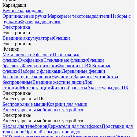
Карандаши
Вечные карандаши
Оригинальные ручки
Маркеры и текстовыделители
Наборы с
ручками
Футляры для ручек
Электроника
Электроника
Внешние аккумуляторы
Флешки
Электроника
/
Флешки
Металлические флешки
Пластиковые
флешки
Экофлешки
Стеклянные флешки
Флешки
браслеты
Флешки визитки
Флешки из ПВХ
Кожаные
флешки
Наборы с флешками
Деревянные флешки
Беспроводные колонки
Наушники
Зарядные устройства
беспроводные
Внешние жесткие диски
Док
станции
Метеостанции
Фитнес-браслеты
Аксессуары для ПК
Электроника
/
Аксессуары для ПК
Беспроводные мыши
Коврики для мыши
Аксессуары для мобильных устройств
Электроника
/
Аксессуары для мобильных устройств
Чехлы для телефонов
Держатели для телефонов
Подставки для
телефонов
Органайзеры для проводов