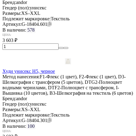
Бренд:
andor
Гендер (пол):
унисекс
Размеры:
XS–XXL
Подлежит маркировке:
Текстиль
Артикул:
G-18404.601
В наличии:
578
ЦЕНА:
3 603
₽
Худи унисекс H5, черное
Метод нанесения:
F1-Флекс (1 цвет), F2-Флекс (1 цвет), D3-
Шелкография с трансфером (5 цветов), DTG2-Полноцвет
водными чернилами, DTF2-Полноцвет с трансфером, I-
Вышивка (10 цветов), B3-Шелкография на текстиль (6 цветов)
Бренд:
andor
Гендер (пол):
унисекс
Размеры:
XS–XXL
Подлежит маркировке:
Текстиль
Артикул:
G-18404.301
В наличии:
100
ЦЕНА: