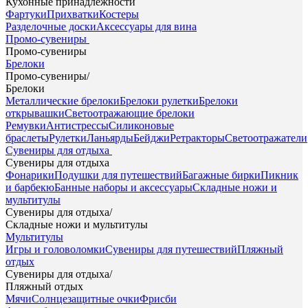
Кухонные принадлежности
Фартуки
Прихватки
Костеры
Разделочные доски
Аксессуары для вина
Промо-сувениры
Промо-сувениры
Брелоки
Промо-сувениры
/
Брелоки
Металлические брелоки
Брелоки рулетки
Брелоки
открывашки
Светоотражающие брелоки
Ремувки
Антистрессы
Силиконовые
браслеты
Рулетки
Ланьярды
Бейджи
Ретракторы
Светоотражатели
Сувениры для отдыха
Сувениры для отдыха
Фонарики
Подушки для путешествий
Багажные бирки
Пикник
и барбекю
Банные наборы и аксессуары
Складные ножи и
мультитулы
Сувениры для отдыха
/
Складные ножи и мультитулы
Мультитулы
Игры и головоломки
Сувениры для путешествий
Пляжный
отдых
Сувениры для отдыха
/
Пляжный отдых
Мячи
Солнцезащитные очки
Фрисби