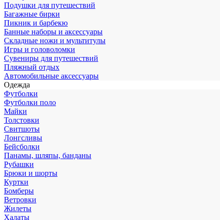
Подушки для путешествий
Багажные бирки
Пикник и барбекю
Банные наборы и аксессуары
Складные ножи и мультитулы
Игры и головоломки
Сувениры для путешествий
Пляжный отдых
Автомобильные аксессуары
Одежда
Футболки
Футболки поло
Майки
Толстовки
Свитшоты
Лонгсливы
Бейсболки
Панамы, шляпы, банданы
Рубашки
Брюки и шорты
Куртки
Бомберы
Ветровки
Жилеты
Халаты