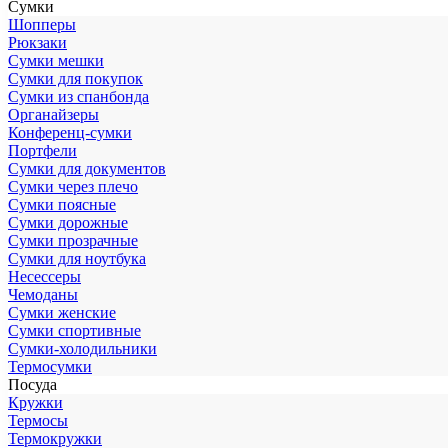
Сумки
Шопперы
Рюкзаки
Сумки мешки
Сумки для покупок
Сумки из спанбонда
Органайзеры
Конференц-сумки
Портфели
Сумки для документов
Сумки через плечо
Сумки поясные
Сумки дорожные
Сумки прозрачные
Сумки для ноутбука
Несессеры
Чемоданы
Сумки женские
Сумки спортивные
Сумки-холодильники
Термосумки
Посуда
Кружки
Термосы
Термокружки