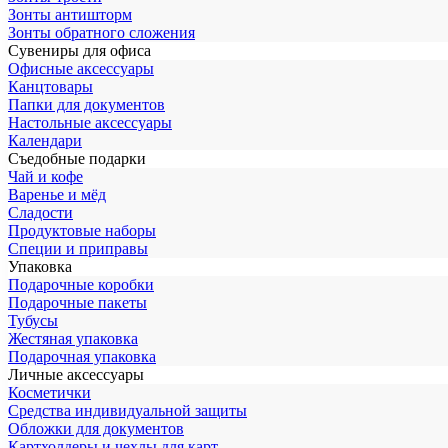
Зонты антишторм
Зонты обратного сложения
Сувениры для офиса
Офисные аксессуары
Канцтовары
Папки для документов
Настольные аксессуары
Календари
Съедобные подарки
Чай и кофе
Варенье и мёд
Сладости
Продуктовые наборы
Специи и приправы
Упаковка
Подарочные коробки
Подарочные пакеты
Тубусы
Жестяная упаковка
Подарочная упаковка
Личные аксессуары
Косметички
Средства индивидуальной защиты
Обложки для документов
Картхолдеры и чехлы для карт