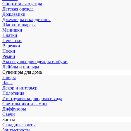
Спортивная одежда
Детская одежда
Дождевики
Джемперы и кардиганы
Шапки и шарфы
Манишки
Платки
Перчатки
Варежки
Носки
Ремни
Аксессуары для одежды и обуви
Лейблы и шильды
Сувениры для дома
Пледы
Часы
Декор и интерьер
Полотенца
Инструменты для дома и сада
Светильники и лампы
Диффузоры
Свечи
Зонты
Складные зонты
Зонты-трости