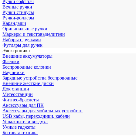
Ручки софт тач
Вечные ручки
Ручки-стилусы
Ручки-роллеры
Карандаши
Оригинальные ручки
Маркеры и текстовыделители
Наборы с ручками
Футляры для ручек
Электроника
Внешние аккумуляторы
Флешки
Беспроводные колонки
Наушники
Зарядные устройства беспроводные
Внешние жесткие диски
Док станции
Метеостанции
Фитнес-браслеты
Аксессуары для ПК
Аксессуары для мобильных устройств
USB хабы, переходники, кабели
Увлажнители воздуха
Умные гаджеты
Бытовая техника