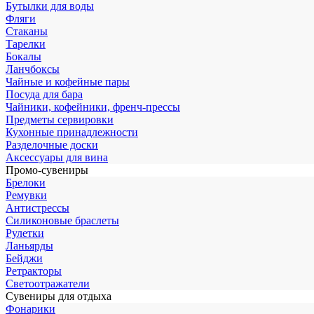
Бутылки для воды
Фляги
Стаканы
Тарелки
Бокалы
Ланчбоксы
Чайные и кофейные пары
Посуда для бара
Чайники, кофейники, френч-прессы
Предметы сервировки
Кухонные принадлежности
Разделочные доски
Аксессуары для вина
Промо-сувениры
Брелоки
Ремувки
Антистрессы
Силиконовые браслеты
Рулетки
Ланьярды
Бейджи
Ретракторы
Светоотражатели
Сувениры для отдыха
Фонарики