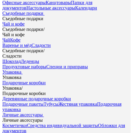
Офисные аксессуары
Канцтовары
Папки для
документов
Настольные аксессуары
Календари
Съедобные подарки
Съедобные подарки
Чай и кофе
Съедобные подарки
/
Чай и кофе
Чай
Кофе
Варенье и мёд
Сладости
Съедобные подарки
/
Сладости
Шоколад
Леденцы
Продуктовые наборы
Специи и приправы
Упаковка
Упаковка
Подарочные коробки
Упаковка
/
Подарочные коробки
Деревянные подарочные коробки
Подарочные пакеты
Тубусы
Жестяная упаковка
Подарочная
упаковка
Личные аксессуары
Личные аксессуары
Косметички
Средства индивидуальной защиты
Обложки для
документов