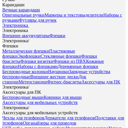
Карандаши
Вечные карандаши
Оригинальные ручки
Маркеры и текстовыделители
Наборы с
ручками
Футляры для ручек
Электроника
Электроника
Внешние аккумуляторы
Флешки
Электроника
/
Флешки
Металлические флешки
Пластиковые
флешки
Экофлешки
Стеклянные флешки
Флешки
браслеты
Флешки визитки
Флешки из ПВХ
Кожаные
флешки
Наборы с флешками
Деревянные флешки
Беспроводные колонки
Наушники
Зарядные устройства
беспроводные
Внешние жесткие диски
Док
станции
Метеостанции
Фитнес-браслеты
Аксессуары для ПК
Электроника
/
Аксессуары для ПК
Беспроводные мыши
Коврики для мыши
Аксессуары для мобильных устройств
Электроника
/
Аксессуары для мобильных устройств
Чехлы для телефонов
Держатели для телефонов
Подставки для
телефонов
Органайзеры для проводов