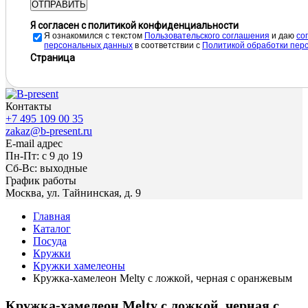
ОТПРАВИТЬ
Я согласен с политикой конфиденциальности
Я ознакомился с текстом
Пользовательского соглашения
и даю
cо
персональных данных
в соответствии с
Политикой обработки пер
Страница
Контакты
+7 495 109 00 35
zakaz@b-present.ru
E-mail адрес
Пн-Пт: с 9 до 19
Сб-Вс: выходные
График работы
Москва, ул. Тайнинская, д. 9
Главная
Каталог
Посуда
Кружки
Кружки хамелеоны
Кружка-хамелеон Melty с ложкой, черная с оранжевым
Кружка-хамелеон Melty с ложкой, черная с