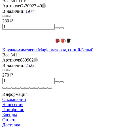
Вес:
361.11 г
Артикул:
G-20023.40
В наличии:
1974
ЦЕНА:
280
₽
Кружка-хамелеон Magic матовая, синий/белый
Вес:
341 г
Артикул:
880902
В наличии:
2522
ЦЕНА:
270
₽
Информация
О компании
Нанесения
Портфолио
Бренды
Оплата
Доставка