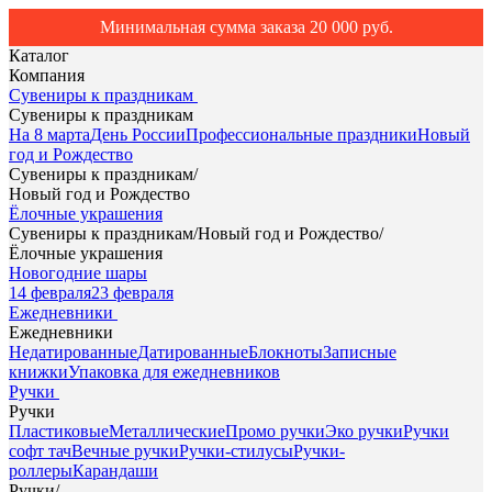
Минимальная сумма заказа 20 000 руб.
Каталог
Компания
Сувениры к праздникам
Сувениры к праздникам
На 8 марта
День России
Профессиональные праздники
Новый
год и Рождество
Сувениры к праздникам
/
Новый год и Рождество
Ёлочные украшения
Сувениры к праздникам
/
Новый год и Рождество
/
Ёлочные украшения
Новогодние шары
14 февраля
23 февраля
Ежедневники
Ежедневники
Недатированные
Датированные
Блокноты
Записные
книжки
Упаковка для ежедневников
Ручки
Ручки
Пластиковые
Металлические
Промо ручки
Эко ручки
Ручки
софт тач
Вечные ручки
Ручки-стилусы
Ручки-
роллеры
Карандаши
Ручки
/