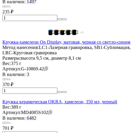
В наличии:
1497
ЦЕНА:
235
₽
+3
Кружка-хамелеон On Display, матовая, черная со светло-синим
Метод нанесения:
LC1-Лазерная гравировка, SB1-Сублимация,
LRC-Круговая гравировка
Размеры:
высота 9,5 см, диаметр 8,1 см
Вес:
375 г
Артикул:
G-10869.42
В наличии:
3
ЦЕНА:
370
₽
Кружка керамическая OKRA, хамелеон, 350 мл, черный
Вес:
389 г
Артикул:
MD4085S102
В наличии:
6482
ЦЕНА:
701
₽