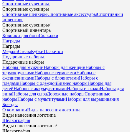
Спортивные сувениры
Спортивные сувениры
Спортивные шейкеры
Спортивные аксессуары
Спортивный
инвентарь
Спортивные сувениры
/
Спортивный инвентарь
Коврики для йоги
Скакалки
Награды
Награды
Медали
Стелы
Кубки
Плакетки
Подарочные наборы
Подарочные наборы
Наборы для мужчин
Наборы для женщин
Наборы с
термокружками
Наборы с термосами
Наборы с
ежедневниками
Наборы с блокнотами
Наборы с
пледами
Наборы с одеждой
Бизнес-наборы
Наборы для
детей
Наборы с аккумуляторами
Наборы из кожи
Наборы для
вина
Наборы для сыра
Дорожные наборы
Спортивные
наборы
Наборы с мультитулами
Наборы для выращивания
Бренды
О компании
Виды нанесения логотипа
Виды нанесения логотипа
Шелкография
Виды нанесения логотипа
/
Шелкография