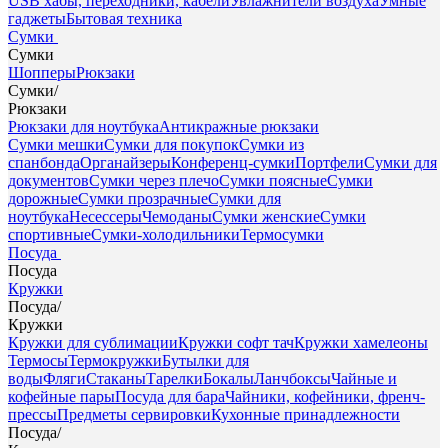
USB хабы, переходники, кабели
Увлажнители воздуха
Умные
гаджеты
Бытовая техника
Сумки
Сумки
Шопперы
Рюкзаки
Сумки
/
Рюкзаки
Рюкзаки для ноутбука
Антикражные рюкзаки
Сумки мешки
Сумки для покупок
Сумки из
спанбонда
Органайзеры
Конференц-сумки
Портфели
Сумки для
документов
Сумки через плечо
Сумки поясные
Сумки
дорожные
Сумки прозрачные
Сумки для
ноутбука
Несессеры
Чемоданы
Сумки женские
Сумки
спортивные
Сумки-холодильники
Термосумки
Посуда
Посуда
Кружки
Посуда
/
Кружки
Кружки для сублимации
Кружки софт тач
Кружки хамелеоны
Термосы
Термокружки
Бутылки для
воды
Фляги
Стаканы
Тарелки
Бокалы
Ланчбоксы
Чайные и
кофейные пары
Посуда для бара
Чайники, кофейники, френч-
прессы
Предметы сервировки
Кухонные принадлежности
Посуда
/