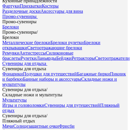
Кухонные принадлежности
Фартуки
Прихватки
Костеры
Разделочные доски
Аксессуары для вина
Промо-сувениры
Промо-сувениры
Брелоки
Промо-сувениры
/
Брелоки
Металлические брелоки
Брелоки рулетки
Брелоки
открывашки
Светоотражающие брелоки
Ремувки
Антистрессы
Силиконовые
браслеты
Рулетки
Ланьярды
Бейджи
Ретракторы
Светоотражатели
Сувениры для отдыха
Сувениры для отдыха
Фонарики
Подушки для путешествий
Багажные бирки
Пикник
и барбекю
Банные наборы и аксессуары
Складные ножи и
мультитулы
Сувениры для отдыха
/
Складные ножи и мультитулы
Мультитулы
Игры и головоломки
Сувениры для путешествий
Пляжный
отдых
Сувениры для отдыха
/
Пляжный отдых
Мячи
Солнцезащитные очки
Фрисби