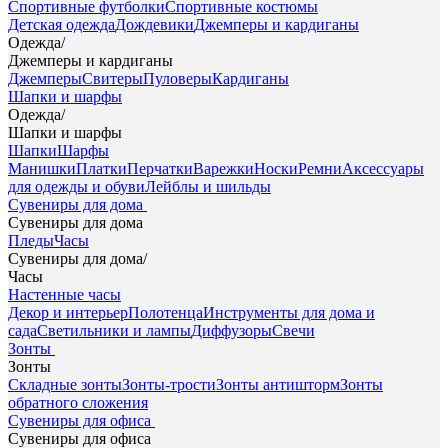
Спортивные футболки
Спортивные костюмы
Детская одежда
Дождевики
Джемперы и кардиганы
Одежда
/
Джемперы и кардиганы
Джемперы
Свитеры
Пуловеры
Кардиганы
Шапки и шарфы
Одежда
/
Шапки и шарфы
Шапки
Шарфы
Манишки
Платки
Перчатки
Варежки
Носки
Ремни
Аксессуары
для одежды и обуви
Лейблы и шильды
Сувениры для дома
Сувениры для дома
Пледы
Часы
Сувениры для дома
/
Часы
Настенные часы
Декор и интерьер
Полотенца
Инструменты для дома и
сада
Светильники и лампы
Диффузоры
Свечи
Зонты
Зонты
Складные зонты
Зонты-трости
Зонты антишторм
Зонты
обратного сложения
Сувениры для офиса
Сувениры для офиса