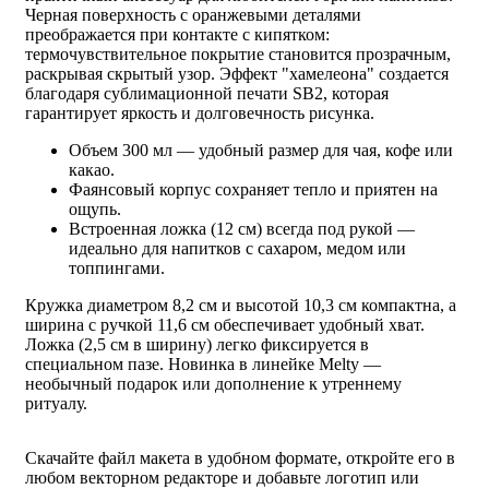
Черная поверхность с оранжевыми деталями
преображается при контакте с кипятком:
термочувствительное покрытие становится прозрачным,
раскрывая скрытый узор. Эффект "хамелеона" создается
благодаря сублимационной печати SB2, которая
гарантирует яркость и долговечность рисунка.
Объем 300 мл — удобный размер для чая, кофе или
какао.
Фаянсовый корпус сохраняет тепло и приятен на
ощупь.
Встроенная ложка (12 см) всегда под рукой —
идеально для напитков с сахаром, медом или
топпингами.
Кружка диаметром 8,2 см и высотой 10,3 см компактна, а
ширина с ручкой 11,6 см обеспечивает удобный хват.
Ложка (2,5 см в ширину) легко фиксируется в
специальном пазе. Новинка в линейке Melty —
необычный подарок или дополнение к утреннему
ритуалу.
Скачайте файл макета в удобном формате, откройте его в
любом векторном редакторе и добавьте логотип или