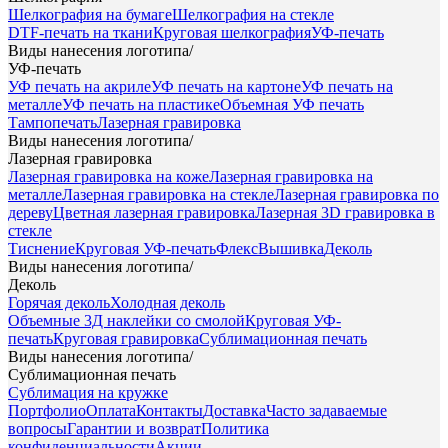
Шелкография на бумаге
Шелкография на стекле
DTF-печать на ткани
Круговая шелкография
УФ-печать
Виды нанесения логотипа
/
УФ-печать
УФ печать на акриле
УФ печать на картоне
УФ печать на
металле
УФ печать на пластике
Объемная УФ печать
Тампопечать
Лазерная гравировка
Виды нанесения логотипа
/
Лазерная гравировка
Лазерная гравировка на коже
Лазерная гравировка на
металле
Лазерная гравировка на стекле
Лазерная гравировка по
дереву
Цветная лазерная гравировка
Лазерная 3D гравировка в
стекле
Тиснение
Круговая УФ-печать
Флекс
Вышивка
Деколь
Виды нанесения логотипа
/
Деколь
Горячая деколь
Холодная деколь
Объемные 3Д наклейки со смолой
Круговая УФ-
печать
Круговая гравировка
Сублимационная печать
Виды нанесения логотипа
/
Сублимационная печать
Сублимация на кружке
Портфолио
Оплата
Контакты
Доставка
Часто задаваемые
вопросы
Гарантии и возврат
Политика
конфиденциальности
Акции