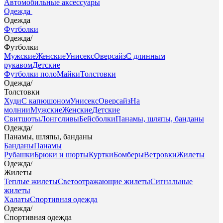
Автомобильные аксессуары
Одежда
Одежда
Футболки
Одежда
/
Футболки
Мужские
Женские
Унисекс
Оверсайз
С длинным
рукавом
Детские
Футболки поло
Майки
Толстовки
Одежда
/
Толстовки
Худи
С капюшоном
Унисекс
Оверсайз
На
молнии
Мужские
Женские
Детские
Свитшоты
Лонгсливы
Бейсболки
Панамы, шляпы, банданы
Одежда
/
Панамы, шляпы, банданы
Банданы
Панамы
Рубашки
Брюки и шорты
Куртки
Бомберы
Ветровки
Жилеты
Одежда
/
Жилеты
Теплые жилеты
Светоотражающие жилеты
Сигнальные
жилеты
Халаты
Спортивная одежда
Одежда
/
Спортивная одежда