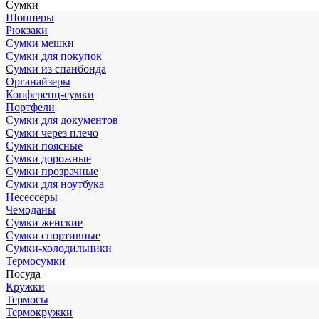
Сумки
Шопперы
Рюкзаки
Сумки мешки
Сумки для покупок
Сумки из спанбонда
Органайзеры
Конференц-сумки
Портфели
Сумки для документов
Сумки через плечо
Сумки поясные
Сумки дорожные
Сумки прозрачные
Сумки для ноутбука
Несессеры
Чемоданы
Сумки женские
Сумки спортивные
Сумки-холодильники
Термосумки
Посуда
Кружки
Термосы
Термокружки