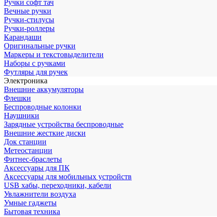
Ручки софт тач
Вечные ручки
Ручки-стилусы
Ручки-роллеры
Карандаши
Оригинальные ручки
Маркеры и текстовыделители
Наборы с ручками
Футляры для ручек
Электроника
Внешние аккумуляторы
Флешки
Беспроводные колонки
Наушники
Зарядные устройства беспроводные
Внешние жесткие диски
Док станции
Метеостанции
Фитнес-браслеты
Аксессуары для ПК
Аксессуары для мобильных устройств
USB хабы, переходники, кабели
Увлажнители воздуха
Умные гаджеты
Бытовая техника