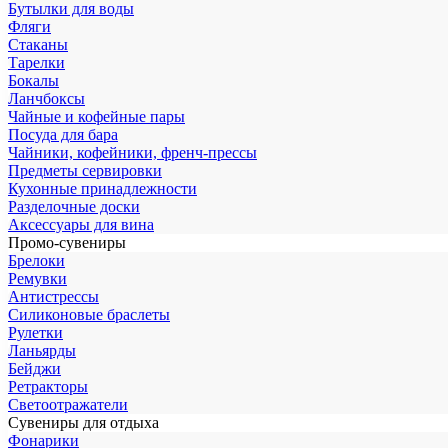
Бутылки для воды
Фляги
Стаканы
Тарелки
Бокалы
Ланчбоксы
Чайные и кофейные пары
Посуда для бара
Чайники, кофейники, френч-прессы
Предметы сервировки
Кухонные принадлежности
Разделочные доски
Аксессуары для вина
Промо-сувениры
Брелоки
Ремувки
Антистрессы
Силиконовые браслеты
Рулетки
Ланьярды
Бейджи
Ретракторы
Светоотражатели
Сувениры для отдыха
Фонарики