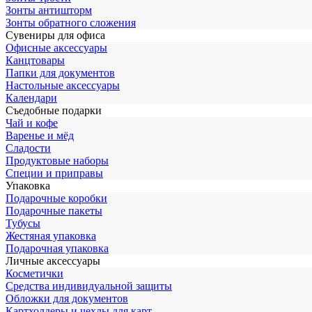
Зонты антишторм
Зонты обратного сложения
Сувениры для офиса
Офисные аксессуары
Канцтовары
Папки для документов
Настольные аксессуары
Календари
Съедобные подарки
Чай и кофе
Варенье и мёд
Сладости
Продуктовые наборы
Специи и приправы
Упаковка
Подарочные коробки
Подарочные пакеты
Тубусы
Жестяная упаковка
Подарочная упаковка
Личные аксессуары
Косметички
Средства индивидуальной защиты
Обложки для документов
Картхолдеры и чехлы для карт