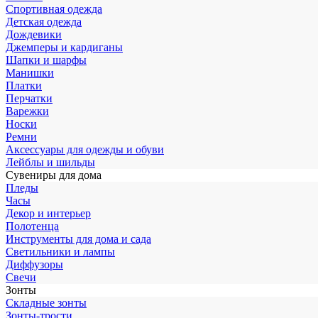
Спортивная одежда
Детская одежда
Дождевики
Джемперы и кардиганы
Шапки и шарфы
Манишки
Платки
Перчатки
Варежки
Носки
Ремни
Аксессуары для одежды и обуви
Лейблы и шильды
Сувениры для дома
Пледы
Часы
Декор и интерьер
Полотенца
Инструменты для дома и сада
Светильники и лампы
Диффузоры
Свечи
Зонты
Складные зонты
Зонты-трости