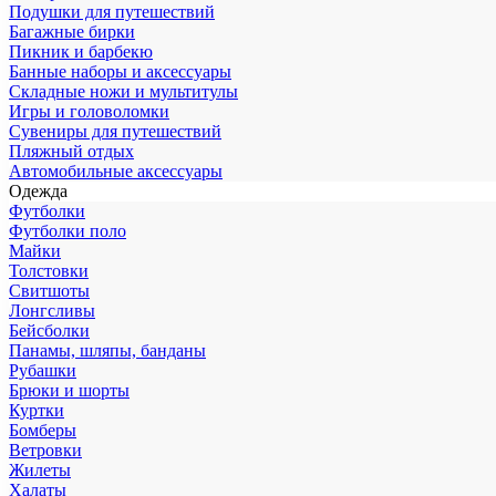
Подушки для путешествий
Багажные бирки
Пикник и барбекю
Банные наборы и аксессуары
Складные ножи и мультитулы
Игры и головоломки
Сувениры для путешествий
Пляжный отдых
Автомобильные аксессуары
Одежда
Футболки
Футболки поло
Майки
Толстовки
Свитшоты
Лонгсливы
Бейсболки
Панамы, шляпы, банданы
Рубашки
Брюки и шорты
Куртки
Бомберы
Ветровки
Жилеты
Халаты