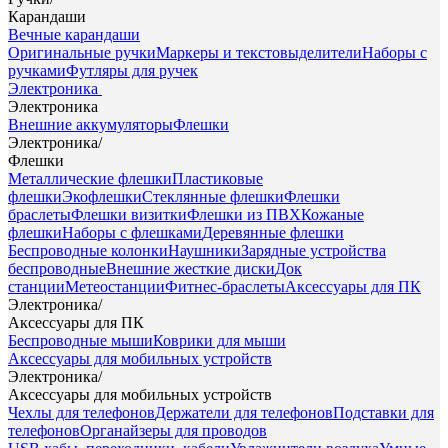
Карандаши
Вечные карандаши
Оригинальные ручки
Маркеры и текстовыделители
Наборы с
ручками
Футляры для ручек
Электроника
Электроника
Внешние аккумуляторы
Флешки
Электроника
/
Флешки
Металлические флешки
Пластиковые
флешки
Экофлешки
Стеклянные флешки
Флешки
браслеты
Флешки визитки
Флешки из ПВХ
Кожаные
флешки
Наборы с флешками
Деревянные флешки
Беспроводные колонки
Наушники
Зарядные устройства
беспроводные
Внешние жесткие диски
Док
станции
Метеостанции
Фитнес-браслеты
Аксессуары для ПК
Электроника
/
Аксессуары для ПК
Беспроводные мыши
Коврики для мыши
Аксессуары для мобильных устройств
Электроника
/
Аксессуары для мобильных устройств
Чехлы для телефонов
Держатели для телефонов
Подставки для
телефонов
Органайзеры для проводов