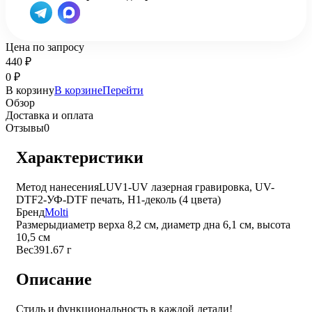
Цена по запросу
440
₽
0
₽
В корзину
В корзине
Перейти
Обзор
Доставка и оплата
Отзывы
0
Характеристики
Метод нанесения
LUV1-UV лазерная гравировка, UV-
DTF2-УФ-DTF печать, H1-деколь (4 цвета)
Бренд
Molti
Размеры
диаметр верха 8,2 см, диаметр дна 6,1 см, высота
10,5 см
Вес
391.67 г
Описание
Стиль и функциональность в каждой детали!