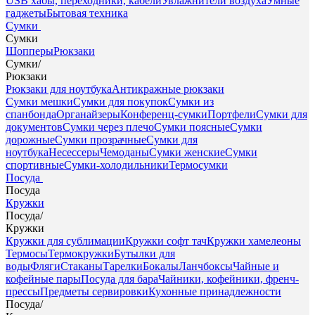
USB хабы, переходники, кабели
Увлажнители воздуха
Умные
гаджеты
Бытовая техника
Сумки
Сумки
Шопперы
Рюкзаки
Сумки
/
Рюкзаки
Рюкзаки для ноутбука
Антикражные рюкзаки
Сумки мешки
Сумки для покупок
Сумки из
спанбонда
Органайзеры
Конференц-сумки
Портфели
Сумки для
документов
Сумки через плечо
Сумки поясные
Сумки
дорожные
Сумки прозрачные
Сумки для
ноутбука
Несессеры
Чемоданы
Сумки женские
Сумки
спортивные
Сумки-холодильники
Термосумки
Посуда
Посуда
Кружки
Посуда
/
Кружки
Кружки для сублимации
Кружки софт тач
Кружки хамелеоны
Термосы
Термокружки
Бутылки для
воды
Фляги
Стаканы
Тарелки
Бокалы
Ланчбоксы
Чайные и
кофейные пары
Посуда для бара
Чайники, кофейники, френч-
прессы
Предметы сервировки
Кухонные принадлежности
Посуда
/