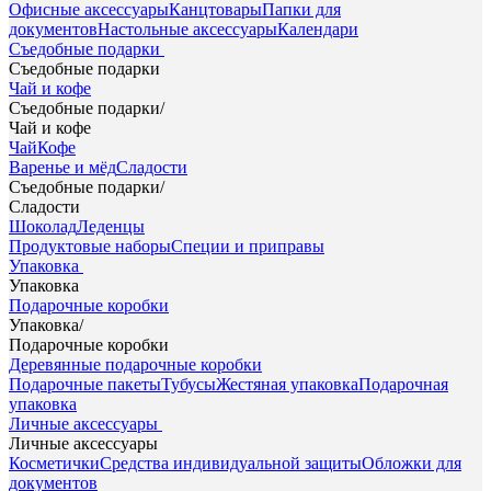
Офисные аксессуары
Канцтовары
Папки для
документов
Настольные аксессуары
Календари
Съедобные подарки
Съедобные подарки
Чай и кофе
Съедобные подарки
/
Чай и кофе
Чай
Кофе
Варенье и мёд
Сладости
Съедобные подарки
/
Сладости
Шоколад
Леденцы
Продуктовые наборы
Специи и приправы
Упаковка
Упаковка
Подарочные коробки
Упаковка
/
Подарочные коробки
Деревянные подарочные коробки
Подарочные пакеты
Тубусы
Жестяная упаковка
Подарочная
упаковка
Личные аксессуары
Личные аксессуары
Косметички
Средства индивидуальной защиты
Обложки для
документов