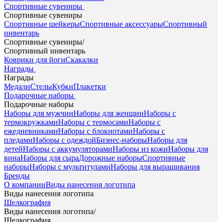
Спортивные сувениры
Спортивные сувениры
Спортивные шейкеры
Спортивные аксессуары
Спортивный
инвентарь
Спортивные сувениры
/
Спортивный инвентарь
Коврики для йоги
Скакалки
Награды
Награды
Медали
Стелы
Кубки
Плакетки
Подарочные наборы
Подарочные наборы
Наборы для мужчин
Наборы для женщин
Наборы с
термокружками
Наборы с термосами
Наборы с
ежедневниками
Наборы с блокнотами
Наборы с
пледами
Наборы с одеждой
Бизнес-наборы
Наборы для
детей
Наборы с аккумуляторами
Наборы из кожи
Наборы для
вина
Наборы для сыра
Дорожные наборы
Спортивные
наборы
Наборы с мультитулами
Наборы для выращивания
Бренды
О компании
Виды нанесения логотипа
Виды нанесения логотипа
Шелкография
Виды нанесения логотипа
/
Шелкография