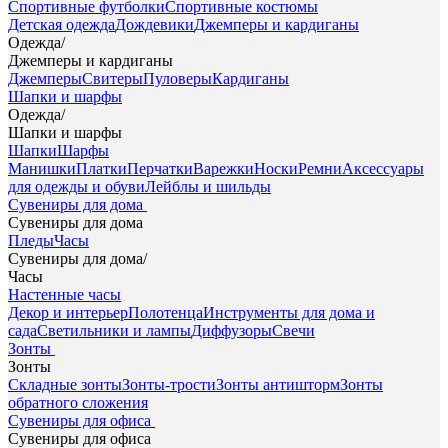
Спортивные футболки
Спортивные костюмы
Детская одежда
Дождевики
Джемперы и кардиганы
Одежда
/
Джемперы и кардиганы
Джемперы
Свитеры
Пуловеры
Кардиганы
Шапки и шарфы
Одежда
/
Шапки и шарфы
Шапки
Шарфы
Манишки
Платки
Перчатки
Варежки
Носки
Ремни
Аксессуары
для одежды и обуви
Лейблы и шильды
Сувениры для дома
Сувениры для дома
Пледы
Часы
Сувениры для дома
/
Часы
Настенные часы
Декор и интерьер
Полотенца
Инструменты для дома и
сада
Светильники и лампы
Диффузоры
Свечи
Зонты
Зонты
Складные зонты
Зонты-трости
Зонты антишторм
Зонты
обратного сложения
Сувениры для офиса
Сувениры для офиса