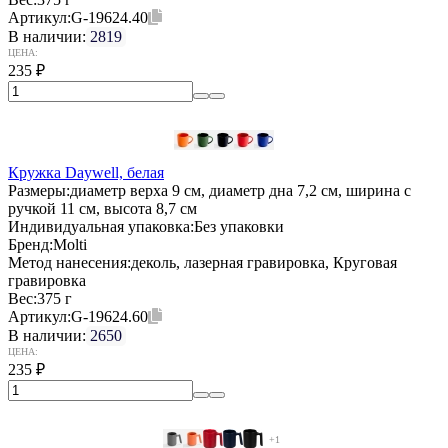
Артикул:
G-19624.40
В наличии:
2819
ЦЕНА:
235
₽
Кружка Daywell, белая
Размеры:
диаметр верха 9 см, диаметр дна 7,2 см, ширина с
ручкой 11 см, высота 8,7 см
Индивидуальная упаковка:
Без упаковки
Бренд:
Molti
Метод нанесения:
деколь, лазерная гравировка, Круговая
гравировка
Вес:
375 г
Артикул:
G-19624.60
В наличии:
2650
ЦЕНА:
235
₽
+1