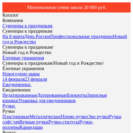
Минимальная сумма заказа 20 000 руб.
Каталог
Компания
Сувениры к праздникам
Сувениры к праздникам
На 8 марта
День России
Профессиональные праздники
Новый
год и Рождество
Сувениры к праздникам
/
Новый год и Рождество
Ёлочные украшения
Сувениры к праздникам
/
Новый год и Рождество
/
Ёлочные украшения
Новогодние шары
14 февраля
23 февраля
Ежедневники
Ежедневники
Недатированные
Датированные
Блокноты
Записные
книжки
Упаковка для ежедневников
Ручки
Ручки
Пластиковые
Металлические
Промо ручки
Эко ручки
Ручки
софт тач
Вечные ручки
Ручки-стилусы
Ручки-
роллеры
Карандаши
Ручки
/