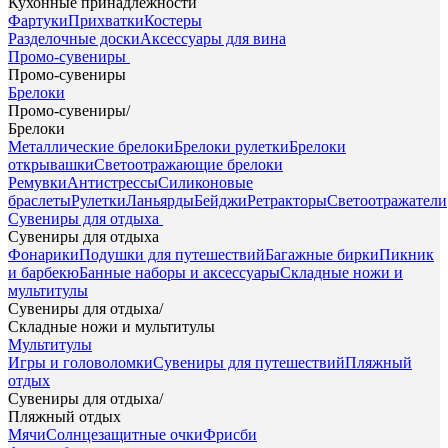
Кухонные принадлежности
Фартуки
Прихватки
Костеры
Разделочные доски
Аксессуары для вина
Промо-сувениры
Промо-сувениры
Брелоки
Промо-сувениры
/
Брелоки
Металлические брелоки
Брелоки рулетки
Брелоки
открывашки
Светоотражающие брелоки
Ремувки
Антистрессы
Силиконовые
браслеты
Рулетки
Ланьярды
Бейджи
Ретракторы
Светоотражатели
Сувениры для отдыха
Сувениры для отдыха
Фонарики
Подушки для путешествий
Багажные бирки
Пикник
и барбекю
Банные наборы и аксессуары
Складные ножи и
мультитулы
Сувениры для отдыха
/
Складные ножи и мультитулы
Мультитулы
Игры и головоломки
Сувениры для путешествий
Пляжный
отдых
Сувениры для отдыха
/
Пляжный отдых
Мячи
Солнцезащитные очки
Фрисби