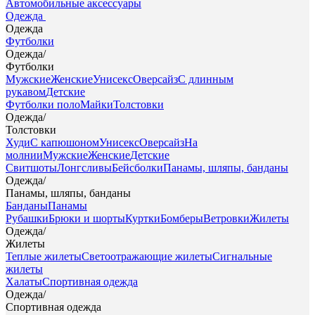
Автомобильные аксессуары
Одежда
Одежда
Футболки
Одежда
/
Футболки
Мужские
Женские
Унисекс
Оверсайз
С длинным
рукавом
Детские
Футболки поло
Майки
Толстовки
Одежда
/
Толстовки
Худи
С капюшоном
Унисекс
Оверсайз
На
молнии
Мужские
Женские
Детские
Свитшоты
Лонгсливы
Бейсболки
Панамы, шляпы, банданы
Одежда
/
Панамы, шляпы, банданы
Банданы
Панамы
Рубашки
Брюки и шорты
Куртки
Бомберы
Ветровки
Жилеты
Одежда
/
Жилеты
Теплые жилеты
Светоотражающие жилеты
Сигнальные
жилеты
Халаты
Спортивная одежда
Одежда
/
Спортивная одежда