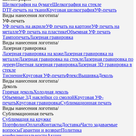
Шелкография на бумаге
Шелкография на стекле
DTF-печать на ткани
Круговая шелкография
УФ-печать
Виды нанесения логотипа
/
УФ-печать
УФ печать на акриле
УФ печать на картоне
УФ печать на
металле
УФ печать на пластике
Объемная УФ печать
Тампопечать
Лазерная гравировка
Виды нанесения логотипа
/
Лазерная гравировка
Лазерная гравировка на коже
Лазерная гравировка на
металле
Лазерная гравировка на стекле
Лазерная гравировка по
дереву
Цветная лазерная гравировка
Лазерная 3D гравировка в
стекле
Тиснение
Круговая УФ-печать
Флекс
Вышивка
Деколь
Виды нанесения логотипа
/
Деколь
Горячая деколь
Холодная деколь
Объемные 3Д наклейки со смолой
Круговая УФ-
печать
Круговая гравировка
Сублимационная печать
Виды нанесения логотипа
/
Сублимационная печать
Сублимация на кружке
Портфолио
Оплата
Контакты
Доставка
Часто задаваемые
вопросы
Гарантии и возврат
Политика
конфиденциальности
Акции