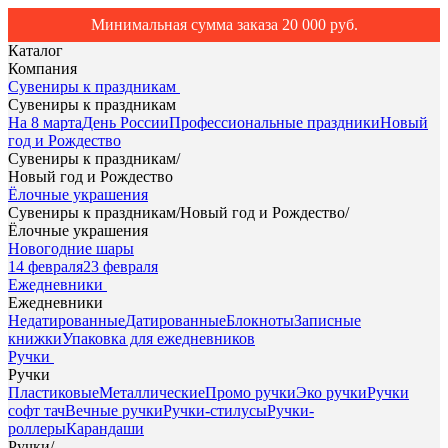
Минимальная сумма заказа 20 000 руб.
Каталог
Компания
Сувениры к праздникам
Сувениры к праздникам
На 8 марта
День России
Профессиональные праздники
Новый
год и Рождество
Сувениры к праздникам
/
Новый год и Рождество
Ёлочные украшения
Сувениры к праздникам
/
Новый год и Рождество
/
Ёлочные украшения
Новогодние шары
14 февраля
23 февраля
Ежедневники
Ежедневники
Недатированные
Датированные
Блокноты
Записные
книжки
Упаковка для ежедневников
Ручки
Ручки
Пластиковые
Металлические
Промо ручки
Эко ручки
Ручки
софт тач
Вечные ручки
Ручки-стилусы
Ручки-
роллеры
Карандаши
Ручки
/