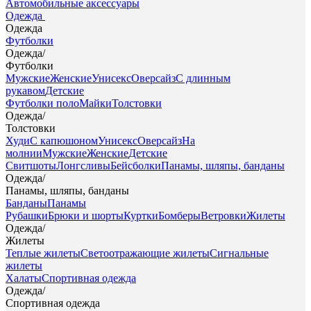
Автомобильные аксессуары
Одежда
Одежда
Футболки
Одежда
/
Футболки
Мужские
Женские
Унисекс
Оверсайз
С длинным
рукавом
Детские
Футболки поло
Майки
Толстовки
Одежда
/
Толстовки
Худи
С капюшоном
Унисекс
Оверсайз
На
молнии
Мужские
Женские
Детские
Свитшоты
Лонгсливы
Бейсболки
Панамы, шляпы, банданы
Одежда
/
Панамы, шляпы, банданы
Банданы
Панамы
Рубашки
Брюки и шорты
Куртки
Бомберы
Ветровки
Жилеты
Одежда
/
Жилеты
Теплые жилеты
Светоотражающие жилеты
Сигнальные
жилеты
Халаты
Спортивная одежда
Одежда
/
Спортивная одежда