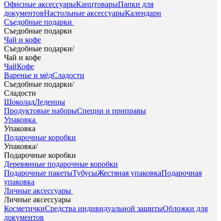
Офисные аксессуары
Канцтовары
Папки для
документов
Настольные аксессуары
Календари
Съедобные подарки
Съедобные подарки
Чай и кофе
Съедобные подарки
/
Чай и кофе
Чай
Кофе
Варенье и мёд
Сладости
Съедобные подарки
/
Сладости
Шоколад
Леденцы
Продуктовые наборы
Специи и приправы
Упаковка
Упаковка
Подарочные коробки
Упаковка
/
Подарочные коробки
Деревянные подарочные коробки
Подарочные пакеты
Тубусы
Жестяная упаковка
Подарочная
упаковка
Личные аксессуары
Личные аксессуары
Косметички
Средства индивидуальной защиты
Обложки для
документов