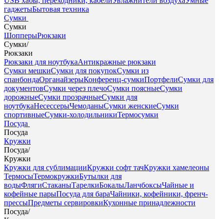
USB хабы, переходники, кабели
Увлажнители воздуха
Умные
гаджеты
Бытовая техника
Сумки
Сумки
Шопперы
Рюкзаки
Сумки
/
Рюкзаки
Рюкзаки для ноутбука
Антикражные рюкзаки
Сумки мешки
Сумки для покупок
Сумки из
спанбонда
Органайзеры
Конференц-сумки
Портфели
Сумки для
документов
Сумки через плечо
Сумки поясные
Сумки
дорожные
Сумки прозрачные
Сумки для
ноутбука
Несессеры
Чемоданы
Сумки женские
Сумки
спортивные
Сумки-холодильники
Термосумки
Посуда
Посуда
Кружки
Посуда
/
Кружки
Кружки для сублимации
Кружки софт тач
Кружки хамелеоны
Термосы
Термокружки
Бутылки для
воды
Фляги
Стаканы
Тарелки
Бокалы
Ланчбоксы
Чайные и
кофейные пары
Посуда для бара
Чайники, кофейники, френч-
прессы
Предметы сервировки
Кухонные принадлежности
Посуда
/