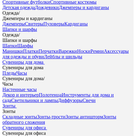
Спортивные футболки
Спортивные костюмы
Детская одежда
Дождевики
Джемперы и кардиганы
Одежда
/
Джемперы и кардиганы
Джемперы
Свитеры
Пуловеры
Кардиганы
Шапки и шарфы
Одежда
/
Шапки и шарфы
Шапки
Шарфы
Манишки
Платки
Перчатки
Варежки
Носки
Ремни
Аксессуары
для одежды и обуви
Лейблы и шильды
Сувениры для дома
Сувениры для дома
Пледы
Часы
Сувениры для дома
/
Часы
Настенные часы
Декор и интерьер
Полотенца
Инструменты для дома и
сада
Светильники и лампы
Диффузоры
Свечи
Зонты
Зонты
Складные зонты
Зонты-трости
Зонты антишторм
Зонты
обратного сложения
Сувениры для офиса
Сувениры для офиса