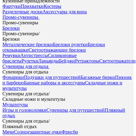
Кухонные принадлежности
Фартуки
Прихватки
Костеры
Разделочные доски
Аксессуары для вина
Промо-сувениры
Промо-сувениры
Брелоки
Промо-сувениры
/
Брелоки
Металлические брелоки
Брелоки рулетки
Брелоки
открывашки
Светоотражающие брелоки
Ремувки
Антистрессы
Силиконовые
браслеты
Рулетки
Ланьярды
Бейджи
Ретракторы
Светоотражатели
Сувениры для отдыха
Сувениры для отдыха
Фонарики
Подушки для путешествий
Багажные бирки
Пикник
и барбекю
Банные наборы и аксессуары
Складные ножи и
мультитулы
Сувениры для отдыха
/
Складные ножи и мультитулы
Мультитулы
Игры и головоломки
Сувениры для путешествий
Пляжный
отдых
Сувениры для отдыха
/
Пляжный отдых
Мячи
Солнцезащитные очки
Фрисби