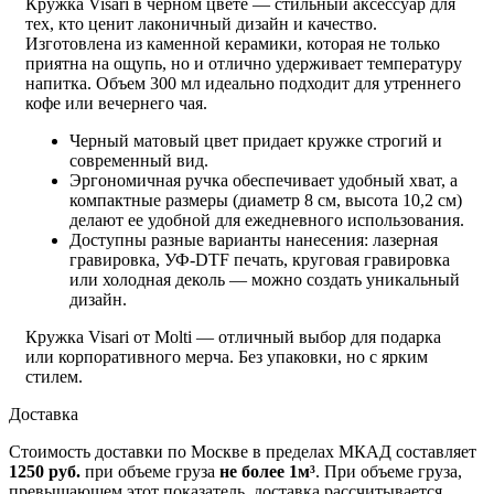
Кружка Visari в черном цвете — стильный аксессуар для
тех, кто ценит лаконичный дизайн и качество.
Изготовлена из каменной керамики, которая не только
приятна на ощупь, но и отлично удерживает температуру
напитка. Объем 300 мл идеально подходит для утреннего
кофе или вечернего чая.
Черный матовый цвет придает кружке строгий и
современный вид.
Эргономичная ручка обеспечивает удобный хват, а
компактные размеры (диаметр 8 см, высота 10,2 см)
делают ее удобной для ежедневного использования.
Доступны разные варианты нанесения: лазерная
гравировка, УФ-DTF печать, круговая гравировка
или холодная деколь — можно создать уникальный
дизайн.
Кружка Visari от Molti — отличный выбор для подарка
или корпоративного мерча. Без упаковки, но с ярким
стилем.
Доставка
Стоимость доставки по Москве в пределах МКАД составляет
1250 руб.
при объеме груза
не более 1м³
. При объеме груза,
превышающем этот показатель, доставка рассчитывается