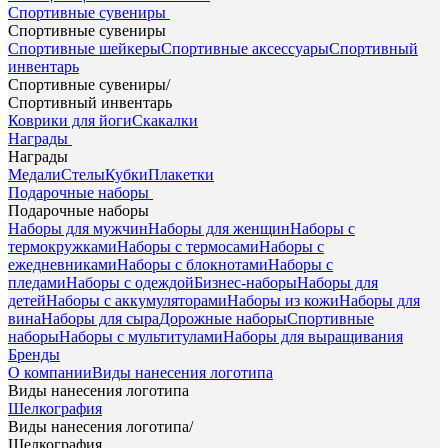
Спортивные сувениры
Спортивные сувениры
Спортивные шейкеры
Спортивные аксессуары
Спортивный
инвентарь
Спортивные сувениры
/
Спортивный инвентарь
Коврики для йоги
Скакалки
Награды
Награды
Медали
Стелы
Кубки
Плакетки
Подарочные наборы
Подарочные наборы
Наборы для мужчин
Наборы для женщин
Наборы с
термокружками
Наборы с термосами
Наборы с
ежедневниками
Наборы с блокнотами
Наборы с
пледами
Наборы с одеждой
Бизнес-наборы
Наборы для
детей
Наборы с аккумуляторами
Наборы из кожи
Наборы для
вина
Наборы для сыра
Дорожные наборы
Спортивные
наборы
Наборы с мультитулами
Наборы для выращивания
Бренды
О компании
Виды нанесения логотипа
Виды нанесения логотипа
Шелкография
Виды нанесения логотипа
/
Шелкография