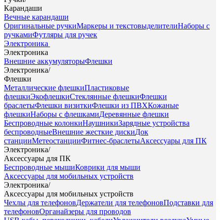
Карандаши
Вечные карандаши
Оригинальные ручки
Маркеры и текстовыделители
Наборы с
ручками
Футляры для ручек
Электроника
Электроника
Внешние аккумуляторы
Флешки
Электроника
/
Флешки
Металлические флешки
Пластиковые
флешки
Экофлешки
Стеклянные флешки
Флешки
браслеты
Флешки визитки
Флешки из ПВХ
Кожаные
флешки
Наборы с флешками
Деревянные флешки
Беспроводные колонки
Наушники
Зарядные устройства
беспроводные
Внешние жесткие диски
Док
станции
Метеостанции
Фитнес-браслеты
Аксессуары для ПК
Электроника
/
Аксессуары для ПК
Беспроводные мыши
Коврики для мыши
Аксессуары для мобильных устройств
Электроника
/
Аксессуары для мобильных устройств
Чехлы для телефонов
Держатели для телефонов
Подставки для
телефонов
Органайзеры для проводов