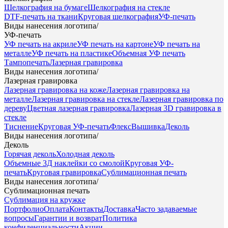
Шелкография на бумаге
Шелкография на стекле
DTF-печать на ткани
Круговая шелкография
УФ-печать
Виды нанесения логотипа
/
УФ-печать
УФ печать на акриле
УФ печать на картоне
УФ печать на
металле
УФ печать на пластике
Объемная УФ печать
Тампопечать
Лазерная гравировка
Виды нанесения логотипа
/
Лазерная гравировка
Лазерная гравировка на коже
Лазерная гравировка на
металле
Лазерная гравировка на стекле
Лазерная гравировка по
дереву
Цветная лазерная гравировка
Лазерная 3D гравировка в
стекле
Тиснение
Круговая УФ-печать
Флекс
Вышивка
Деколь
Виды нанесения логотипа
/
Деколь
Горячая деколь
Холодная деколь
Объемные 3Д наклейки со смолой
Круговая УФ-
печать
Круговая гравировка
Сублимационная печать
Виды нанесения логотипа
/
Сублимационная печать
Сублимация на кружке
Портфолио
Оплата
Контакты
Доставка
Часто задаваемые
вопросы
Гарантии и возврат
Политика
конфиденциальности
Акции