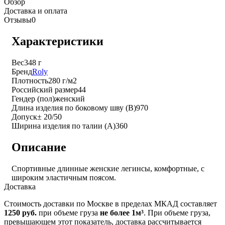
Обзор
Доставка и оплата
Отзывы
0
Характеристики
Вес
348 г
Бренд
Roly
Плотность
280 г/м2
Российский размер
44
Гендер (пол)
женский
Длина изделия по боковому шву (B)
970
Допуск
± 20/50
Ширина изделия по талии (A)
360
Описание
Спортивные длинные женские легинсы, комфортные, с
широким эластичным поясом.
Доставка
Стоимость доставки по Москве в пределах МКАД составляет
1250 руб.
при объеме груза
не более 1м³
. При объеме груза,
превышающем этот показатель, доставка рассчитывается