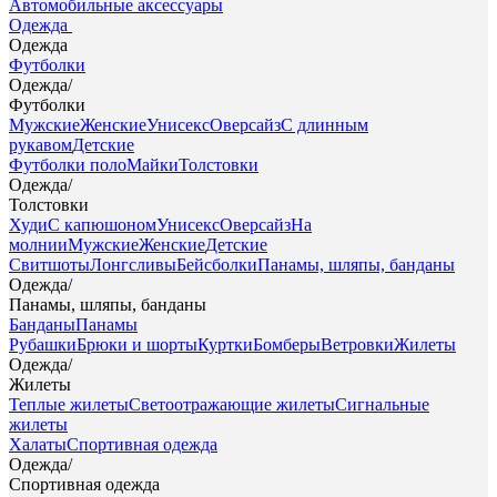
Автомобильные аксессуары
Одежда
Одежда
Футболки
Одежда
/
Футболки
Мужские
Женские
Унисекс
Оверсайз
С длинным
рукавом
Детские
Футболки поло
Майки
Толстовки
Одежда
/
Толстовки
Худи
С капюшоном
Унисекс
Оверсайз
На
молнии
Мужские
Женские
Детские
Свитшоты
Лонгсливы
Бейсболки
Панамы, шляпы, банданы
Одежда
/
Панамы, шляпы, банданы
Банданы
Панамы
Рубашки
Брюки и шорты
Куртки
Бомберы
Ветровки
Жилеты
Одежда
/
Жилеты
Теплые жилеты
Светоотражающие жилеты
Сигнальные
жилеты
Халаты
Спортивная одежда
Одежда
/
Спортивная одежда