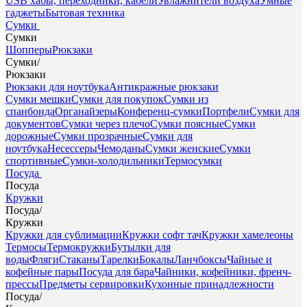
USB хабы, переходники, кабели
Увлажнители воздуха
Умные
гаджеты
Бытовая техника
Сумки
Сумки
Шопперы
Рюкзаки
Сумки
/
Рюкзаки
Рюкзаки для ноутбука
Антикражные рюкзаки
Сумки мешки
Сумки для покупок
Сумки из
спанбонда
Органайзеры
Конференц-сумки
Портфели
Сумки для
документов
Сумки через плечо
Сумки поясные
Сумки
дорожные
Сумки прозрачные
Сумки для
ноутбука
Несессеры
Чемоданы
Сумки женские
Сумки
спортивные
Сумки-холодильники
Термосумки
Посуда
Посуда
Кружки
Посуда
/
Кружки
Кружки для сублимации
Кружки софт тач
Кружки хамелеоны
Термосы
Термокружки
Бутылки для
воды
Фляги
Стаканы
Тарелки
Бокалы
Ланчбоксы
Чайные и
кофейные пары
Посуда для бара
Чайники, кофейники, френч-
прессы
Предметы сервировки
Кухонные принадлежности
Посуда
/