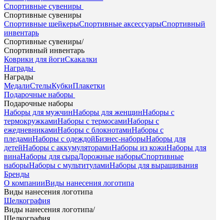
Спортивные сувениры
Спортивные сувениры
Спортивные шейкеры
Спортивные аксессуары
Спортивный
инвентарь
Спортивные сувениры
/
Спортивный инвентарь
Коврики для йоги
Скакалки
Награды
Награды
Медали
Стелы
Кубки
Плакетки
Подарочные наборы
Подарочные наборы
Наборы для мужчин
Наборы для женщин
Наборы с
термокружками
Наборы с термосами
Наборы с
ежедневниками
Наборы с блокнотами
Наборы с
пледами
Наборы с одеждой
Бизнес-наборы
Наборы для
детей
Наборы с аккумуляторами
Наборы из кожи
Наборы для
вина
Наборы для сыра
Дорожные наборы
Спортивные
наборы
Наборы с мультитулами
Наборы для выращивания
Бренды
О компании
Виды нанесения логотипа
Виды нанесения логотипа
Шелкография
Виды нанесения логотипа
/
Шелкография