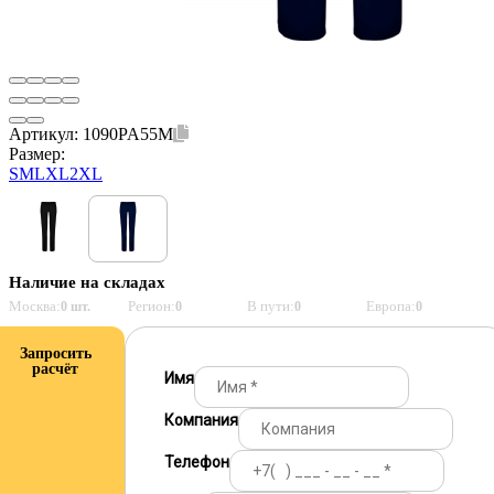
Артикул:
1090PA55M
Размер:
S
M
L
XL
2XL
Наличие на складах
Москва:
Регион:
В пути:
Европа:
0 шт.
0
0
0
Запросить
расчёт
Имя
Компания
Телефон