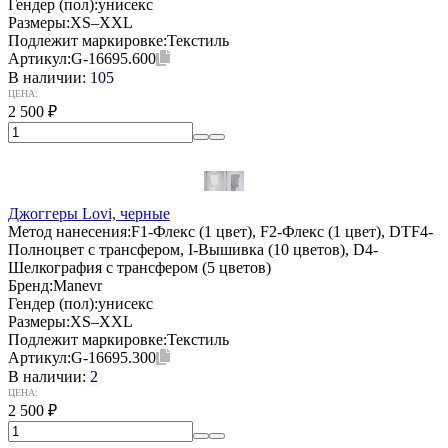
Гендер (пол):
унисекс
Размеры:
XS–XXL
Подлежит маркировке:
Текстиль
Артикул:
G-16695.600
В наличии:
105
ЦЕНА:
2 500
₽
Джоггеры Lovi, черные
Метод нанесения:
F1-Флекс (1 цвет), F2-Флекс (1 цвет), DTF4-
Полноцвет с трансфером, I-Вышивка (10 цветов), D4-
Шелкография с трансфером (5 цветов)
Бренд:
Manevr
Гендер (пол):
унисекс
Размеры:
XS–XXL
Подлежит маркировке:
Текстиль
Артикул:
G-16695.300
В наличии:
2
ЦЕНА:
2 500
₽