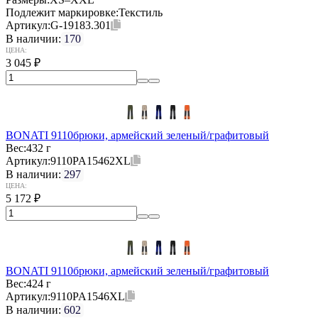
Подлежит маркировке:
Текстиль
Артикул:
G-19183.301
В наличии:
170
ЦЕНА:
3 045
₽
BONATI 9110брюки, армейский зеленый/графитовый
Вес:
432 г
Артикул:
9110PA15462XL
В наличии:
297
ЦЕНА:
5 172
₽
BONATI 9110брюки, армейский зеленый/графитовый
Вес:
424 г
Артикул:
9110PA1546XL
В наличии:
602