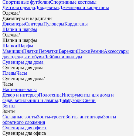
Спортивные футболки
Спортивные костюмы
Детская одежда
Дождевики
Джемперы и кардиганы
Одежда
/
Джемперы и кардиганы
Джемперы
Свитеры
Пуловеры
Кардиганы
Шапки и шарфы
Одежда
/
Шапки и шарфы
Шапки
Шарфы
Манишки
Платки
Перчатки
Варежки
Носки
Ремни
Аксессуары
для одежды и обуви
Лейблы и шильды
Сувениры для дома
Сувениры для дома
Пледы
Часы
Сувениры для дома
/
Часы
Настенные часы
Декор и интерьер
Полотенца
Инструменты для дома и
сада
Светильники и лампы
Диффузоры
Свечи
Зонты
Зонты
Складные зонты
Зонты-трости
Зонты антишторм
Зонты
обратного сложения
Сувениры для офиса
Сувениры для офиса