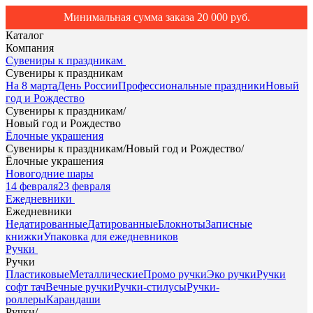
Минимальная сумма заказа 20 000 руб.
Каталог
Компания
Сувениры к праздникам
Сувениры к праздникам
На 8 марта
День России
Профессиональные праздники
Новый
год и Рождество
Сувениры к праздникам
/
Новый год и Рождество
Ёлочные украшения
Сувениры к праздникам
/
Новый год и Рождество
/
Ёлочные украшения
Новогодние шары
14 февраля
23 февраля
Ежедневники
Ежедневники
Недатированные
Датированные
Блокноты
Записные
книжки
Упаковка для ежедневников
Ручки
Ручки
Пластиковые
Металлические
Промо ручки
Эко ручки
Ручки
софт тач
Вечные ручки
Ручки-стилусы
Ручки-
роллеры
Карандаши
Ручки
/