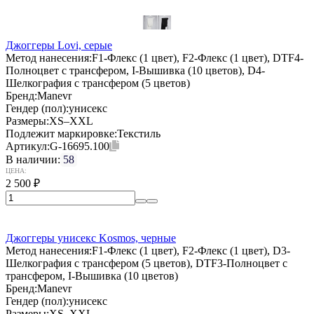
Джоггеры Lovi, серые
Метод нанесения:
F1-Флекс (1 цвет), F2-Флекс (1 цвет), DTF4-
Полноцвет с трансфером, I-Вышивка (10 цветов), D4-
Шелкография с трансфером (5 цветов)
Бренд:
Manevr
Гендер (пол):
унисекс
Размеры:
XS–XXL
Подлежит маркировке:
Текстиль
Артикул:
G-16695.100
В наличии:
58
ЦЕНА:
2 500
₽
Джоггеры унисекс Kosmos, черные
Метод нанесения:
F1-Флекс (1 цвет), F2-Флекс (1 цвет), D3-
Шелкография с трансфером (5 цветов), DTF3-Полноцвет с
трансфером, I-Вышивка (10 цветов)
Бренд:
Manevr
Гендер (пол):
унисекс
Размеры:
XS–XXL