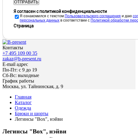
ОТПРАВИТЬ
Я согласен с политикой конфиденциальности
Я ознакомился с текстом
Пользовательского соглашения
и даю
cо
персональных данных
в соответствии с
Политикой обработки пер
Страница
Контакты
+7 495 109 00 35
zakaz@b-present.ru
E-mail адрес
Пн-Пт: с 9 до 19
Сб-Вс: выходные
График работы
Москва, ул. Тайнинская, д. 9
Главная
Каталог
Одежда
Брюки и шорты
Легинсы "Box", нэйви
Легинсы "Box", нэйви