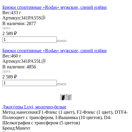
Брюки спортивные «Rodas» мужские, синий нэйви
Вес:
433 г
Артикул:
341PA55S
В наличии:
2877
ЦЕНА:
2 589
₽
Брюки спортивные «Rodas» мужские, синий нэйви
Вес:
460 г
Артикул:
341PA55L
В наличии:
4856
ЦЕНА:
2 589
₽
Джоггеры Lovi, молочно-белые
Метод нанесения:
F1-Флекс (1 цвет), F2-Флекс (1 цвет), DTF4-
Полноцвет с трансфером, I-Вышивка (10 цветов), D4-
Шелкография с трансфером (5 цветов)
Бренд:
Manevr