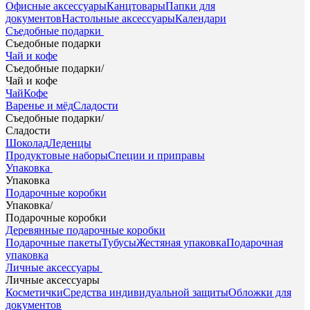
Офисные аксессуары
Канцтовары
Папки для
документов
Настольные аксессуары
Календари
Съедобные подарки
Съедобные подарки
Чай и кофе
Съедобные подарки
/
Чай и кофе
Чай
Кофе
Варенье и мёд
Сладости
Съедобные подарки
/
Сладости
Шоколад
Леденцы
Продуктовые наборы
Специи и приправы
Упаковка
Упаковка
Подарочные коробки
Упаковка
/
Подарочные коробки
Деревянные подарочные коробки
Подарочные пакеты
Тубусы
Жестяная упаковка
Подарочная
упаковка
Личные аксессуары
Личные аксессуары
Косметички
Средства индивидуальной защиты
Обложки для
документов