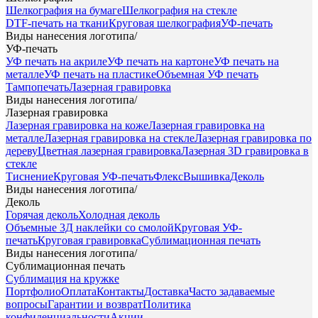
Шелкография на бумаге
Шелкография на стекле
DTF-печать на ткани
Круговая шелкография
УФ-печать
Виды нанесения логотипа
/
УФ-печать
УФ печать на акриле
УФ печать на картоне
УФ печать на
металле
УФ печать на пластике
Объемная УФ печать
Тампопечать
Лазерная гравировка
Виды нанесения логотипа
/
Лазерная гравировка
Лазерная гравировка на коже
Лазерная гравировка на
металле
Лазерная гравировка на стекле
Лазерная гравировка по
дереву
Цветная лазерная гравировка
Лазерная 3D гравировка в
стекле
Тиснение
Круговая УФ-печать
Флекс
Вышивка
Деколь
Виды нанесения логотипа
/
Деколь
Горячая деколь
Холодная деколь
Объемные 3Д наклейки со смолой
Круговая УФ-
печать
Круговая гравировка
Сублимационная печать
Виды нанесения логотипа
/
Сублимационная печать
Сублимация на кружке
Портфолио
Оплата
Контакты
Доставка
Часто задаваемые
вопросы
Гарантии и возврат
Политика
конфиденциальности
Акции