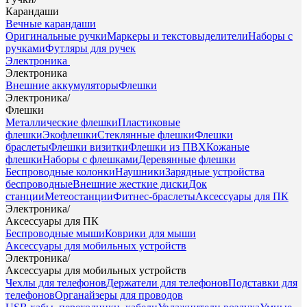
Карандаши
Вечные карандаши
Оригинальные ручки
Маркеры и текстовыделители
Наборы с
ручками
Футляры для ручек
Электроника
Электроника
Внешние аккумуляторы
Флешки
Электроника
/
Флешки
Металлические флешки
Пластиковые
флешки
Экофлешки
Стеклянные флешки
Флешки
браслеты
Флешки визитки
Флешки из ПВХ
Кожаные
флешки
Наборы с флешками
Деревянные флешки
Беспроводные колонки
Наушники
Зарядные устройства
беспроводные
Внешние жесткие диски
Док
станции
Метеостанции
Фитнес-браслеты
Аксессуары для ПК
Электроника
/
Аксессуары для ПК
Беспроводные мыши
Коврики для мыши
Аксессуары для мобильных устройств
Электроника
/
Аксессуары для мобильных устройств
Чехлы для телефонов
Держатели для телефонов
Подставки для
телефонов
Органайзеры для проводов