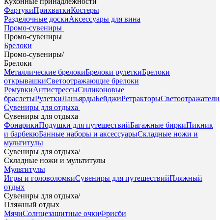
Кухонные принадлежности
Фартуки
Прихватки
Костеры
Разделочные доски
Аксессуары для вина
Промо-сувениры
Промо-сувениры
Брелоки
Промо-сувениры
/
Брелоки
Металлические брелоки
Брелоки рулетки
Брелоки
открывашки
Светоотражающие брелоки
Ремувки
Антистрессы
Силиконовые
браслеты
Рулетки
Ланьярды
Бейджи
Ретракторы
Светоотражатели
Сувениры для отдыха
Сувениры для отдыха
Фонарики
Подушки для путешествий
Багажные бирки
Пикник
и барбекю
Банные наборы и аксессуары
Складные ножи и
мультитулы
Сувениры для отдыха
/
Складные ножи и мультитулы
Мультитулы
Игры и головоломки
Сувениры для путешествий
Пляжный
отдых
Сувениры для отдыха
/
Пляжный отдых
Мячи
Солнцезащитные очки
Фрисби