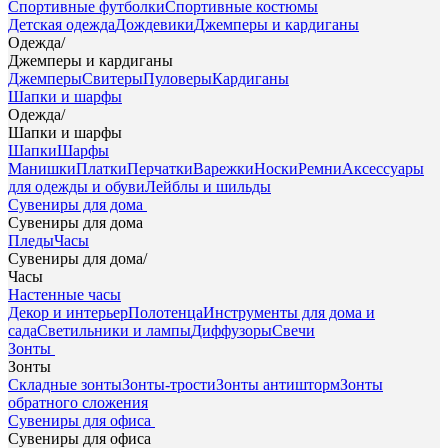
Спортивные футболки
Спортивные костюмы
Детская одежда
Дождевики
Джемперы и кардиганы
Одежда
/
Джемперы и кардиганы
Джемперы
Свитеры
Пуловеры
Кардиганы
Шапки и шарфы
Одежда
/
Шапки и шарфы
Шапки
Шарфы
Манишки
Платки
Перчатки
Варежки
Носки
Ремни
Аксессуары
для одежды и обуви
Лейблы и шильды
Сувениры для дома
Сувениры для дома
Пледы
Часы
Сувениры для дома
/
Часы
Настенные часы
Декор и интерьер
Полотенца
Инструменты для дома и
сада
Светильники и лампы
Диффузоры
Свечи
Зонты
Зонты
Складные зонты
Зонты-трости
Зонты антишторм
Зонты
обратного сложения
Сувениры для офиса
Сувениры для офиса