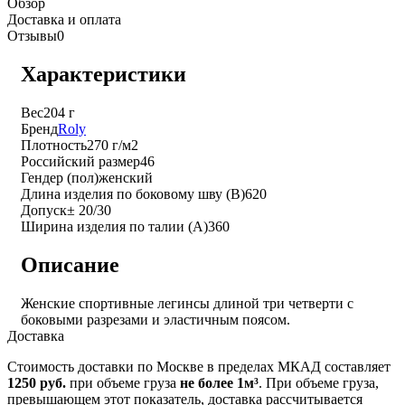
Обзор
Доставка и оплата
Отзывы
0
Характеристики
Вес
204 г
Бренд
Roly
Плотность
270 г/м2
Российский размер
46
Гендер (пол)
женский
Длина изделия по боковому шву (B)
620
Допуск
± 20/30
Ширина изделия по талии (A)
360
Описание
Женские спортивные легинсы длиной три четверти с
боковыми разрезами и эластичным поясом.
Доставка
Стоимость доставки по Москве в пределах МКАД составляет
1250 руб.
при объеме груза
не более 1м³
. При объеме груза,
превышающем этот показатель, доставка рассчитывается