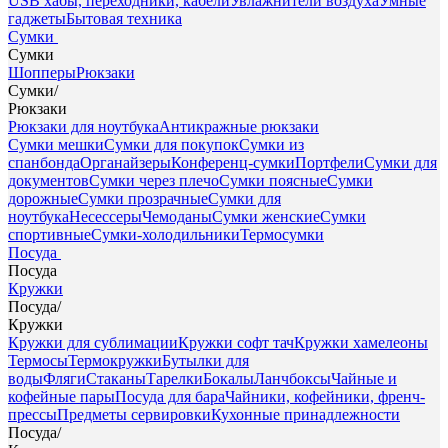
USB хабы, переходники, кабели
Увлажнители воздуха
Умные
гаджеты
Бытовая техника
Сумки
Сумки
Шопперы
Рюкзаки
Сумки
/
Рюкзаки
Рюкзаки для ноутбука
Антикражные рюкзаки
Сумки мешки
Сумки для покупок
Сумки из
спанбонда
Органайзеры
Конференц-сумки
Портфели
Сумки для
документов
Сумки через плечо
Сумки поясные
Сумки
дорожные
Сумки прозрачные
Сумки для
ноутбука
Несессеры
Чемоданы
Сумки женские
Сумки
спортивные
Сумки-холодильники
Термосумки
Посуда
Посуда
Кружки
Посуда
/
Кружки
Кружки для сублимации
Кружки софт тач
Кружки хамелеоны
Термосы
Термокружки
Бутылки для
воды
Фляги
Стаканы
Тарелки
Бокалы
Ланчбоксы
Чайные и
кофейные пары
Посуда для бара
Чайники, кофейники, френч-
прессы
Предметы сервировки
Кухонные принадлежности
Посуда
/