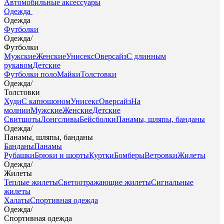
Автомобильные аксессуары
Одежда
Одежда
Футболки
Одежда
/
Футболки
Мужские
Женские
Унисекс
Оверсайз
С длинным
рукавом
Детские
Футболки поло
Майки
Толстовки
Одежда
/
Толстовки
Худи
С капюшоном
Унисекс
Оверсайз
На
молнии
Мужские
Женские
Детские
Свитшоты
Лонгсливы
Бейсболки
Панамы, шляпы, банданы
Одежда
/
Панамы, шляпы, банданы
Банданы
Панамы
Рубашки
Брюки и шорты
Куртки
Бомберы
Ветровки
Жилеты
Одежда
/
Жилеты
Теплые жилеты
Светоотражающие жилеты
Сигнальные
жилеты
Халаты
Спортивная одежда
Одежда
/
Спортивная одежда