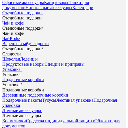
Офисные аксессуары
Канцтовары
Папки для
документов
Настольные аксессуары
Календари
Съедобные подарки
Съедобные подарки
Чай и кофе
Съедобные подарки
/
Чай и кофе
Чай
Кофе
Варенье и мёд
Сладости
Съедобные подарки
/
Сладости
Шоколад
Леденцы
Продуктовые наборы
Специи и приправы
Упаковка
Упаковка
Подарочные коробки
Упаковка
/
Подарочные коробки
Деревянные подарочные коробки
Подарочные пакеты
Тубусы
Жестяная упаковка
Подарочная
упаковка
Личные аксессуары
Личные аксессуары
Косметички
Средства индивидуальной защиты
Обложки для
документов