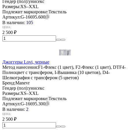
Гендер (пол):
унисекс
Размеры:
XS–XXL
Подлежит маркировке:
Текстиль
Артикул:
G-16695.600
В наличии:
105
ЦЕНА:
2 500
₽
Джоггеры Lovi, черные
Метод нанесения:
F1-Флекс (1 цвет), F2-Флекс (1 цвет), DTF4-
Полноцвет с трансфером, I-Вышивка (10 цветов), D4-
Шелкография с трансфером (5 цветов)
Бренд:
Manevr
Гендер (пол):
унисекс
Размеры:
XS–XXL
Подлежит маркировке:
Текстиль
Артикул:
G-16695.300
В наличии:
2
ЦЕНА:
2 500
₽