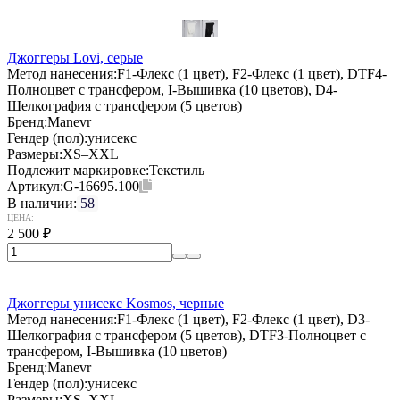
Джоггеры Lovi, серые
Метод нанесения:
F1-Флекс (1 цвет), F2-Флекс (1 цвет), DTF4-
Полноцвет с трансфером, I-Вышивка (10 цветов), D4-
Шелкография с трансфером (5 цветов)
Бренд:
Manevr
Гендер (пол):
унисекс
Размеры:
XS–XXL
Подлежит маркировке:
Текстиль
Артикул:
G-16695.100
В наличии:
58
ЦЕНА:
2 500
₽
Джоггеры унисекс Kosmos, черные
Метод нанесения:
F1-Флекс (1 цвет), F2-Флекс (1 цвет), D3-
Шелкография с трансфером (5 цветов), DTF3-Полноцвет с
трансфером, I-Вышивка (10 цветов)
Бренд:
Manevr
Гендер (пол):
унисекс
Размеры:
XS–XXL