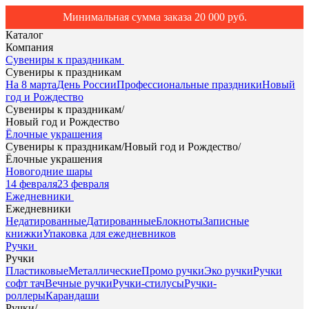
Минимальная сумма заказа 20 000 руб.
Каталог
Компания
Сувениры к праздникам
Сувениры к праздникам
На 8 марта
День России
Профессиональные праздники
Новый
год и Рождество
Сувениры к праздникам
/
Новый год и Рождество
Ёлочные украшения
Сувениры к праздникам
/
Новый год и Рождество
/
Ёлочные украшения
Новогодние шары
14 февраля
23 февраля
Ежедневники
Ежедневники
Недатированные
Датированные
Блокноты
Записные
книжки
Упаковка для ежедневников
Ручки
Ручки
Пластиковые
Металлические
Промо ручки
Эко ручки
Ручки
софт тач
Вечные ручки
Ручки-стилусы
Ручки-
роллеры
Карандаши
Ручки
/