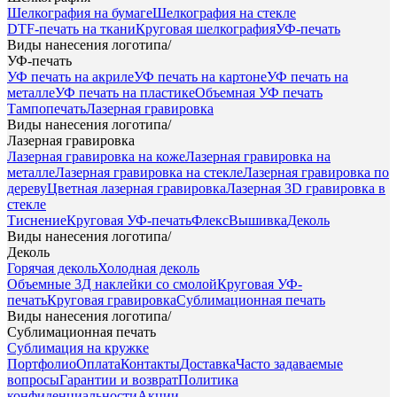
Шелкография на бумаге
Шелкография на стекле
DTF-печать на ткани
Круговая шелкография
УФ-печать
Виды нанесения логотипа
/
УФ-печать
УФ печать на акриле
УФ печать на картоне
УФ печать на
металле
УФ печать на пластике
Объемная УФ печать
Тампопечать
Лазерная гравировка
Виды нанесения логотипа
/
Лазерная гравировка
Лазерная гравировка на коже
Лазерная гравировка на
металле
Лазерная гравировка на стекле
Лазерная гравировка по
дереву
Цветная лазерная гравировка
Лазерная 3D гравировка в
стекле
Тиснение
Круговая УФ-печать
Флекс
Вышивка
Деколь
Виды нанесения логотипа
/
Деколь
Горячая деколь
Холодная деколь
Объемные 3Д наклейки со смолой
Круговая УФ-
печать
Круговая гравировка
Сублимационная печать
Виды нанесения логотипа
/
Сублимационная печать
Сублимация на кружке
Портфолио
Оплата
Контакты
Доставка
Часто задаваемые
вопросы
Гарантии и возврат
Политика
конфиденциальности
Акции