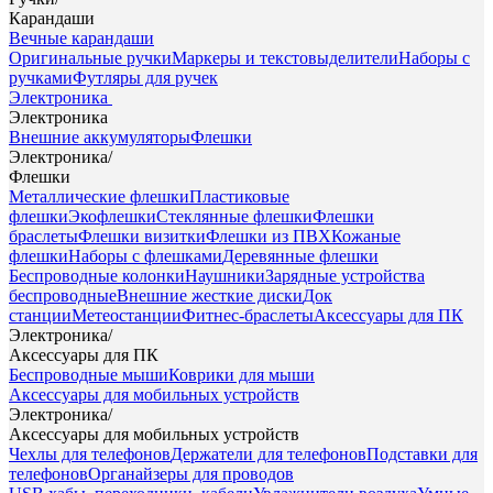
Карандаши
Вечные карандаши
Оригинальные ручки
Маркеры и текстовыделители
Наборы с
ручками
Футляры для ручек
Электроника
Электроника
Внешние аккумуляторы
Флешки
Электроника
/
Флешки
Металлические флешки
Пластиковые
флешки
Экофлешки
Стеклянные флешки
Флешки
браслеты
Флешки визитки
Флешки из ПВХ
Кожаные
флешки
Наборы с флешками
Деревянные флешки
Беспроводные колонки
Наушники
Зарядные устройства
беспроводные
Внешние жесткие диски
Док
станции
Метеостанции
Фитнес-браслеты
Аксессуары для ПК
Электроника
/
Аксессуары для ПК
Беспроводные мыши
Коврики для мыши
Аксессуары для мобильных устройств
Электроника
/
Аксессуары для мобильных устройств
Чехлы для телефонов
Держатели для телефонов
Подставки для
телефонов
Органайзеры для проводов