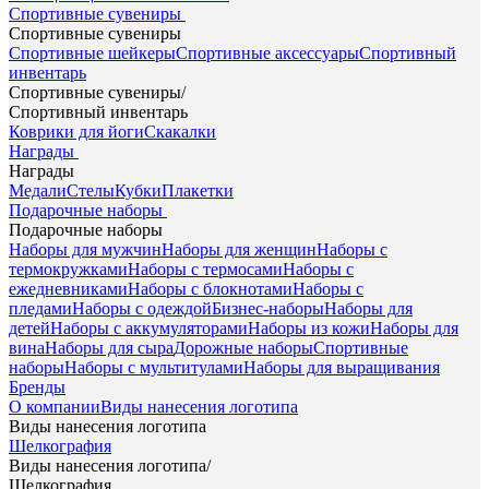
Спортивные сувениры
Спортивные сувениры
Спортивные шейкеры
Спортивные аксессуары
Спортивный
инвентарь
Спортивные сувениры
/
Спортивный инвентарь
Коврики для йоги
Скакалки
Награды
Награды
Медали
Стелы
Кубки
Плакетки
Подарочные наборы
Подарочные наборы
Наборы для мужчин
Наборы для женщин
Наборы с
термокружками
Наборы с термосами
Наборы с
ежедневниками
Наборы с блокнотами
Наборы с
пледами
Наборы с одеждой
Бизнес-наборы
Наборы для
детей
Наборы с аккумуляторами
Наборы из кожи
Наборы для
вина
Наборы для сыра
Дорожные наборы
Спортивные
наборы
Наборы с мультитулами
Наборы для выращивания
Бренды
О компании
Виды нанесения логотипа
Виды нанесения логотипа
Шелкография
Виды нанесения логотипа
/
Шелкография