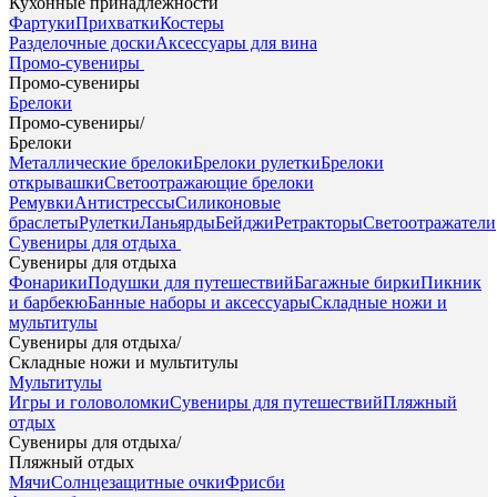
Кухонные принадлежности
Фартуки
Прихватки
Костеры
Разделочные доски
Аксессуары для вина
Промо-сувениры
Промо-сувениры
Брелоки
Промо-сувениры
/
Брелоки
Металлические брелоки
Брелоки рулетки
Брелоки
открывашки
Светоотражающие брелоки
Ремувки
Антистрессы
Силиконовые
браслеты
Рулетки
Ланьярды
Бейджи
Ретракторы
Светоотражатели
Сувениры для отдыха
Сувениры для отдыха
Фонарики
Подушки для путешествий
Багажные бирки
Пикник
и барбекю
Банные наборы и аксессуары
Складные ножи и
мультитулы
Сувениры для отдыха
/
Складные ножи и мультитулы
Мультитулы
Игры и головоломки
Сувениры для путешествий
Пляжный
отдых
Сувениры для отдыха
/
Пляжный отдых
Мячи
Солнцезащитные очки
Фрисби