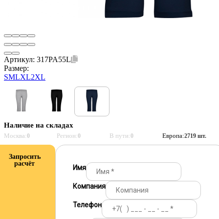
Артикул:
317PA55L
Размер:
S
M
L
XL
2XL
Наличие на складах
Москва:
Регион:
В пути:
Европа:
0
0
0
2719 шт.
Запросить
расчёт
Имя
Компания
Телефон