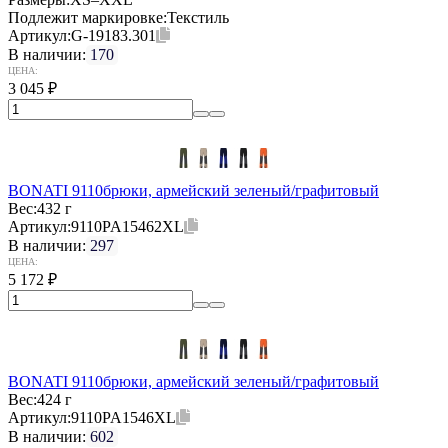
Подлежит маркировке:
Текстиль
Артикул:
G-19183.301
В наличии:
170
ЦЕНА:
3 045
₽
BONATI 9110брюки, армейский зеленый/графитовый
Вес:
432 г
Артикул:
9110PA15462XL
В наличии:
297
ЦЕНА:
5 172
₽
BONATI 9110брюки, армейский зеленый/графитовый
Вес:
424 г
Артикул:
9110PA1546XL
В наличии:
602