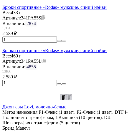
Брюки спортивные «Rodas» мужские, синий нэйви
Вес:
433 г
Артикул:
341PA55S
В наличии:
2874
ЦЕНА:
2 589
₽
Брюки спортивные «Rodas» мужские, синий нэйви
Вес:
460 г
Артикул:
341PA55L
В наличии:
4855
ЦЕНА:
2 589
₽
Джоггеры Lovi, молочно-белые
Метод нанесения:
F1-Флекс (1 цвет), F2-Флекс (1 цвет), DTF4-
Полноцвет с трансфером, I-Вышивка (10 цветов), D4-
Шелкография с трансфером (5 цветов)
Бренд:
Manevr