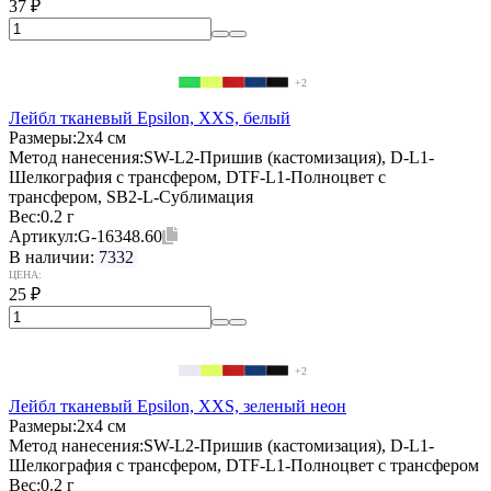
37
₽
+2
Лейбл тканевый Epsilon, XXS, белый
Размеры:
2х4 см
Метод нанесения:
SW-L2-Пришив (кастомизация), D-L1-
Шелкография с трансфером, DTF-L1-Полноцвет с
трансфером, SB2-L-Сублимация
Вес:
0.2 г
Артикул:
G-16348.60
В наличии:
7332
ЦЕНА:
25
₽
+2
Лейбл тканевый Epsilon, XXS, зеленый неон
Размеры:
2х4 см
Метод нанесения:
SW-L2-Пришив (кастомизация), D-L1-
Шелкография с трансфером, DTF-L1-Полноцвет с трансфером
Вес:
0.2 г