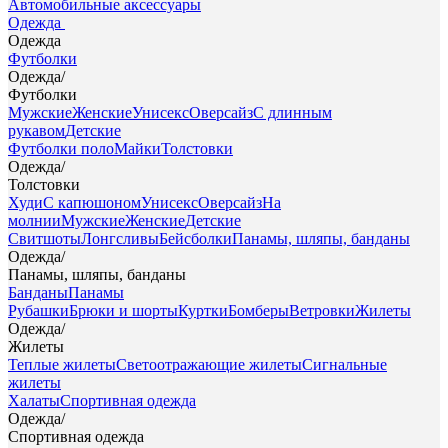
Автомобильные аксессуары
Одежда
Одежда
Футболки
Одежда
/
Футболки
Мужские
Женские
Унисекс
Оверсайз
С длинным
рукавом
Детские
Футболки поло
Майки
Толстовки
Одежда
/
Толстовки
Худи
С капюшоном
Унисекс
Оверсайз
На
молнии
Мужские
Женские
Детские
Свитшоты
Лонгсливы
Бейсболки
Панамы, шляпы, банданы
Одежда
/
Панамы, шляпы, банданы
Банданы
Панамы
Рубашки
Брюки и шорты
Куртки
Бомберы
Ветровки
Жилеты
Одежда
/
Жилеты
Теплые жилеты
Светоотражающие жилеты
Сигнальные
жилеты
Халаты
Спортивная одежда
Одежда
/
Спортивная одежда