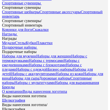
Спортивные сувениры
Спортивные сувениры
Спортивные шейкеры
Спортивные аксессуары
Спортивный
инвентарь
Спортивные сувениры
/
Спортивный инвентарь
Коврики для йоги
Скакалки
Награды
Награды
Медали
Стелы
Кубки
Плакетки
Подарочные наборы
Подарочные наборы
Наборы для мужчин
Наборы для женщин
Наборы с
термокружками
Наборы с термосами
Наборы с
ежедневниками
Наборы с блокнотами
Наборы с
пледами
Наборы с одеждой
Бизнес-наборы
Наборы для
детей
Наборы с аккумуляторами
Наборы из кожи
Наборы для
вина
Наборы для сыра
Дорожные наборы
Спортивные
наборы
Наборы с мультитулами
Наборы для выращивания
Бренды
О компании
Виды нанесения логотипа
Виды нанесения логотипа
Шелкография
Виды нанесения логотипа
/
Шелкография