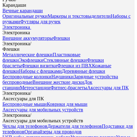
Карандаши
Вечные карандаши
Оригинальные ручки
Маркеры и текстовыделители
Наборы с
ручками
Футляры для ручек
Электроника
Электроника
Внешние аккумуляторы
Флешки
Электроника
/
Флешки
Металлические флешки
Пластиковые
флешки
Экофлешки
Стеклянные флешки
Флешки
браслеты
Флешки визитки
Флешки из ПВХ
Кожаные
флешки
Наборы с флешками
Деревянные флешки
Беспроводные колонки
Наушники
Зарядные устройства
беспроводные
Внешние жесткие диски
Док
станции
Метеостанции
Фитнес-браслеты
Аксессуары для ПК
Электроника
/
Аксессуары для ПК
Беспроводные мыши
Коврики для мыши
Аксессуары для мобильных устройств
Электроника
/
Аксессуары для мобильных устройств
Чехлы для телефонов
Держатели для телефонов
Подставки для
телефонов
Органайзеры для проводов