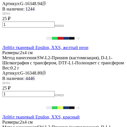
Артикул:
G-16348.94
В наличии:
1244
ЦЕНА:
25
₽
+2
Лейбл тканевый Epsilon, XXS, желтый неон
Размеры:
2х4 см
Метод нанесения:
SW-L2-Пришив (кастомизация), D-L1-
Шелкография с трансфером, DTF-L1-Полноцвет с трансфером
Вес:
0.2 г
Артикул:
G-16348.89
В наличии:
4446
ЦЕНА:
25
₽
+2
Лейбл тканевый Epsilon, XXS, красный
Размеры:
2х4 см