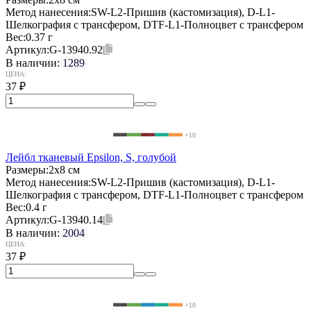
Метод нанесения:
SW-L2-Пришив (кастомизация), D-L1-
Шелкография с трансфером, DTF-L1-Полноцвет с трансфером
Вес:
0.37 г
Артикул:
G-13940.92
В наличии:
1289
ЦЕНА:
37
₽
+10
Лейбл тканевый Epsilon, S, голубой
Размеры:
2х8 см
Метод нанесения:
SW-L2-Пришив (кастомизация), D-L1-
Шелкография с трансфером, DTF-L1-Полноцвет с трансфером
Вес:
0.4 г
Артикул:
G-13940.14
В наличии:
2004
ЦЕНА:
37
₽
+10