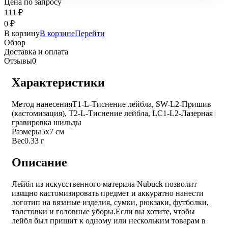
Цена по запросу
111
₽
0
₽
В корзину
В корзине
Перейти
Обзор
Доставка и оплата
Отзывы
0
Характеристики
Метод нанесения
T1-L-Тиснение лейбла, SW-L2-Пришив
(кастомизация), T2-L-Тиснение лейбла, LC1-L2-Лазерная
гравировка шильды
Размеры
5х7 см
Вес
0.33 г
Описание
Лейбл из искусственного материла Nubuck позволит
изящно кастомизировать предмет и аккуратно нанести
логотип на вязаные изделия, сумки, рюкзаки, футболки,
толстовки и головные уборы.
Если вы хотите, чтобы
лейбл был пришит к одному или нескольким товарам в