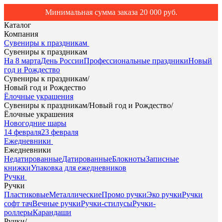
Минимальная сумма заказа 20 000 руб.
Каталог
Компания
Сувениры к праздникам
Сувениры к праздникам
На 8 марта
День России
Профессиональные праздники
Новый
год и Рождество
Сувениры к праздникам
/
Новый год и Рождество
Ёлочные украшения
Сувениры к праздникам
/
Новый год и Рождество
/
Ёлочные украшения
Новогодние шары
14 февраля
23 февраля
Ежедневники
Ежедневники
Недатированные
Датированные
Блокноты
Записные
книжки
Упаковка для ежедневников
Ручки
Ручки
Пластиковые
Металлические
Промо ручки
Эко ручки
Ручки
софт тач
Вечные ручки
Ручки-стилусы
Ручки-
роллеры
Карандаши
Ручки
/