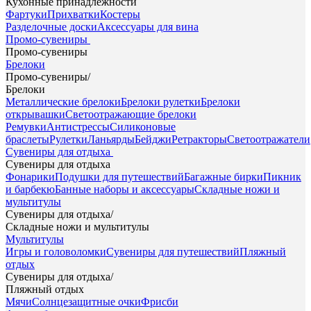
Кухонные принадлежности
Фартуки
Прихватки
Костеры
Разделочные доски
Аксессуары для вина
Промо-сувениры
Промо-сувениры
Брелоки
Промо-сувениры
/
Брелоки
Металлические брелоки
Брелоки рулетки
Брелоки
открывашки
Светоотражающие брелоки
Ремувки
Антистрессы
Силиконовые
браслеты
Рулетки
Ланьярды
Бейджи
Ретракторы
Светоотражатели
Сувениры для отдыха
Сувениры для отдыха
Фонарики
Подушки для путешествий
Багажные бирки
Пикник
и барбекю
Банные наборы и аксессуары
Складные ножи и
мультитулы
Сувениры для отдыха
/
Складные ножи и мультитулы
Мультитулы
Игры и головоломки
Сувениры для путешествий
Пляжный
отдых
Сувениры для отдыха
/
Пляжный отдых
Мячи
Солнцезащитные очки
Фрисби