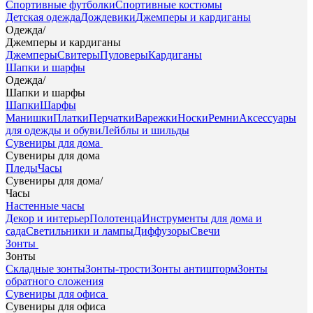
Спортивные футболки
Спортивные костюмы
Детская одежда
Дождевики
Джемперы и кардиганы
Одежда
/
Джемперы и кардиганы
Джемперы
Свитеры
Пуловеры
Кардиганы
Шапки и шарфы
Одежда
/
Шапки и шарфы
Шапки
Шарфы
Манишки
Платки
Перчатки
Варежки
Носки
Ремни
Аксессуары
для одежды и обуви
Лейблы и шильды
Сувениры для дома
Сувениры для дома
Пледы
Часы
Сувениры для дома
/
Часы
Настенные часы
Декор и интерьер
Полотенца
Инструменты для дома и
сада
Светильники и лампы
Диффузоры
Свечи
Зонты
Зонты
Складные зонты
Зонты-трости
Зонты антишторм
Зонты
обратного сложения
Сувениры для офиса
Сувениры для офиса