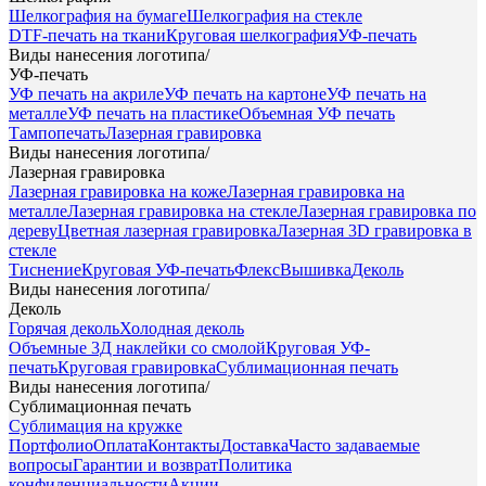
Шелкография на бумаге
Шелкография на стекле
DTF-печать на ткани
Круговая шелкография
УФ-печать
Виды нанесения логотипа
/
УФ-печать
УФ печать на акриле
УФ печать на картоне
УФ печать на
металле
УФ печать на пластике
Объемная УФ печать
Тампопечать
Лазерная гравировка
Виды нанесения логотипа
/
Лазерная гравировка
Лазерная гравировка на коже
Лазерная гравировка на
металле
Лазерная гравировка на стекле
Лазерная гравировка по
дереву
Цветная лазерная гравировка
Лазерная 3D гравировка в
стекле
Тиснение
Круговая УФ-печать
Флекс
Вышивка
Деколь
Виды нанесения логотипа
/
Деколь
Горячая деколь
Холодная деколь
Объемные 3Д наклейки со смолой
Круговая УФ-
печать
Круговая гравировка
Сублимационная печать
Виды нанесения логотипа
/
Сублимационная печать
Сублимация на кружке
Портфолио
Оплата
Контакты
Доставка
Часто задаваемые
вопросы
Гарантии и возврат
Политика
конфиденциальности
Акции