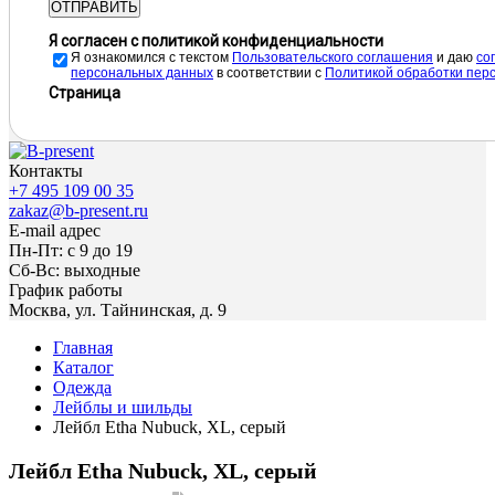
ОТПРАВИТЬ
Я согласен с политикой конфиденциальности
Я ознакомился с текстом
Пользовательского соглашения
и даю
cо
персональных данных
в соответствии с
Политикой обработки пер
Страница
Контакты
+7 495 109 00 35
zakaz@b-present.ru
E-mail адрес
Пн-Пт: с 9 до 19
Сб-Вс: выходные
График работы
Москва, ул. Тайнинская, д. 9
Главная
Каталог
Одежда
Лейблы и шильды
Лейбл Etha Nubuсk, XL, серый
Лейбл Etha Nubuсk, XL, серый