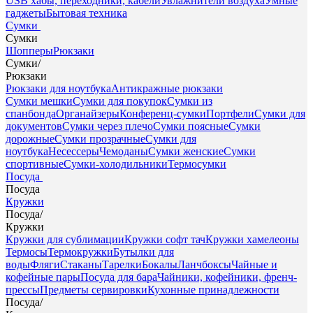
USB хабы, переходники, кабели
Увлажнители воздуха
Умные
гаджеты
Бытовая техника
Сумки
Сумки
Шопперы
Рюкзаки
Сумки
/
Рюкзаки
Рюкзаки для ноутбука
Антикражные рюкзаки
Сумки мешки
Сумки для покупок
Сумки из
спанбонда
Органайзеры
Конференц-сумки
Портфели
Сумки для
документов
Сумки через плечо
Сумки поясные
Сумки
дорожные
Сумки прозрачные
Сумки для
ноутбука
Несессеры
Чемоданы
Сумки женские
Сумки
спортивные
Сумки-холодильники
Термосумки
Посуда
Посуда
Кружки
Посуда
/
Кружки
Кружки для сублимации
Кружки софт тач
Кружки хамелеоны
Термосы
Термокружки
Бутылки для
воды
Фляги
Стаканы
Тарелки
Бокалы
Ланчбоксы
Чайные и
кофейные пары
Посуда для бара
Чайники, кофейники, френч-
прессы
Предметы сервировки
Кухонные принадлежности
Посуда
/