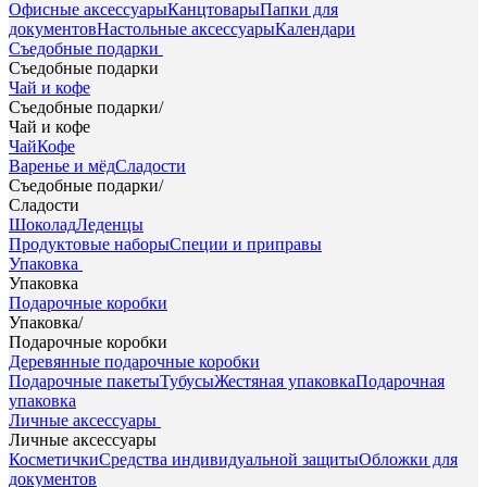
Офисные аксессуары
Канцтовары
Папки для
документов
Настольные аксессуары
Календари
Съедобные подарки
Съедобные подарки
Чай и кофе
Съедобные подарки
/
Чай и кофе
Чай
Кофе
Варенье и мёд
Сладости
Съедобные подарки
/
Сладости
Шоколад
Леденцы
Продуктовые наборы
Специи и приправы
Упаковка
Упаковка
Подарочные коробки
Упаковка
/
Подарочные коробки
Деревянные подарочные коробки
Подарочные пакеты
Тубусы
Жестяная упаковка
Подарочная
упаковка
Личные аксессуары
Личные аксессуары
Косметички
Средства индивидуальной защиты
Обложки для
документов