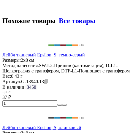
Похожие товары
Все товары
+10
Лейбл тканевый Epsilon, S, темно-серый
Размеры:
2х8 см
Метод нанесения:
SW-L2-Пришив (кастомизация), D-L1-
Шелкография с трансфером, DTF-L1-Полноцвет с трансфером
Вес:
0.43 г
Артикул:
G-13940.13
В наличии:
3458
ЦЕНА:
37
₽
+10
Лейбл тканевый Epsilon, S, оливковый
Размеры:
2х8 см