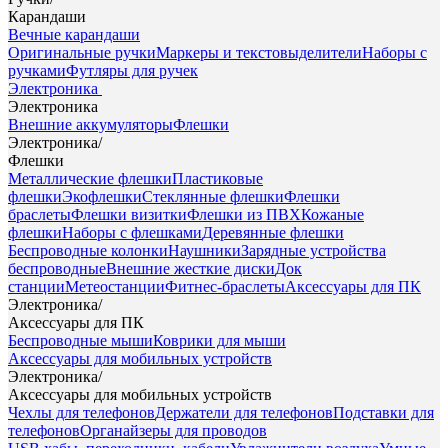
Карандаши
Вечные карандаши
Оригинальные ручки
Маркеры и текстовыделители
Наборы с
ручками
Футляры для ручек
Электроника
Электроника
Внешние аккумуляторы
Флешки
Электроника
/
Флешки
Металлические флешки
Пластиковые
флешки
Экофлешки
Стеклянные флешки
Флешки
браслеты
Флешки визитки
Флешки из ПВХ
Кожаные
флешки
Наборы с флешками
Деревянные флешки
Беспроводные колонки
Наушники
Зарядные устройства
беспроводные
Внешние жесткие диски
Док
станции
Метеостанции
Фитнес-браслеты
Аксессуары для ПК
Электроника
/
Аксессуары для ПК
Беспроводные мыши
Коврики для мыши
Аксессуары для мобильных устройств
Электроника
/
Аксессуары для мобильных устройств
Чехлы для телефонов
Держатели для телефонов
Подставки для
телефонов
Органайзеры для проводов