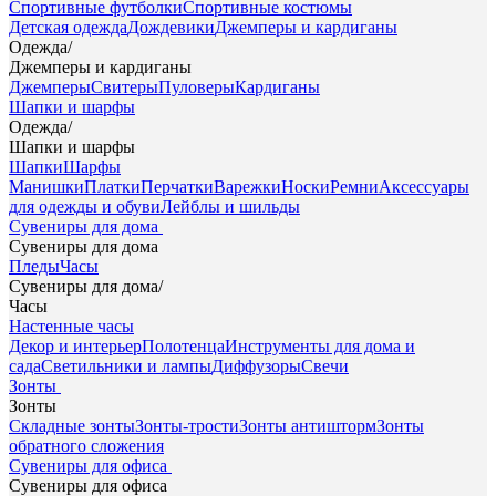
Спортивные футболки
Спортивные костюмы
Детская одежда
Дождевики
Джемперы и кардиганы
Одежда
/
Джемперы и кардиганы
Джемперы
Свитеры
Пуловеры
Кардиганы
Шапки и шарфы
Одежда
/
Шапки и шарфы
Шапки
Шарфы
Манишки
Платки
Перчатки
Варежки
Носки
Ремни
Аксессуары
для одежды и обуви
Лейблы и шильды
Сувениры для дома
Сувениры для дома
Пледы
Часы
Сувениры для дома
/
Часы
Настенные часы
Декор и интерьер
Полотенца
Инструменты для дома и
сада
Светильники и лампы
Диффузоры
Свечи
Зонты
Зонты
Складные зонты
Зонты-трости
Зонты антишторм
Зонты
обратного сложения
Сувениры для офиса
Сувениры для офиса