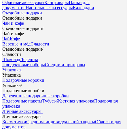
Офисные аксессуары
Канцтовары
Папки для
документов
Настольные аксессуары
Календари
Съедобные подарки
Съедобные подарки
Чай и кофе
Съедобные подарки
/
Чай и кофе
Чай
Кофе
Варенье и мёд
Сладости
Съедобные подарки
/
Сладости
Шоколад
Леденцы
Продуктовые наборы
Специи и приправы
Упаковка
Упаковка
Подарочные коробки
Упаковка
/
Подарочные коробки
Деревянные подарочные коробки
Подарочные пакеты
Тубусы
Жестяная упаковка
Подарочная
упаковка
Личные аксессуары
Личные аксессуары
Косметички
Средства индивидуальной защиты
Обложки для
документов