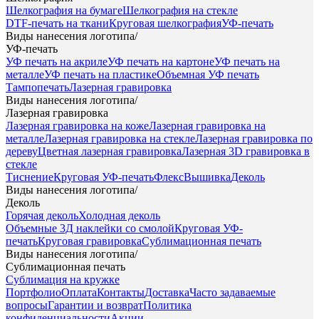
Шелкография на бумаге
Шелкография на стекле
DTF-печать на ткани
Круговая шелкография
УФ-печать
Виды нанесения логотипа
/
УФ-печать
УФ печать на акриле
УФ печать на картоне
УФ печать на
металле
УФ печать на пластике
Объемная УФ печать
Тампопечать
Лазерная гравировка
Виды нанесения логотипа
/
Лазерная гравировка
Лазерная гравировка на коже
Лазерная гравировка на
металле
Лазерная гравировка на стекле
Лазерная гравировка по
дереву
Цветная лазерная гравировка
Лазерная 3D гравировка в
стекле
Тиснение
Круговая УФ-печать
Флекс
Вышивка
Деколь
Виды нанесения логотипа
/
Деколь
Горячая деколь
Холодная деколь
Объемные 3Д наклейки со смолой
Круговая УФ-
печать
Круговая гравировка
Сублимационная печать
Виды нанесения логотипа
/
Сублимационная печать
Сублимация на кружке
Портфолио
Оплата
Контакты
Доставка
Часто задаваемые
вопросы
Гарантии и возврат
Политика
конфиденциальности
Акции