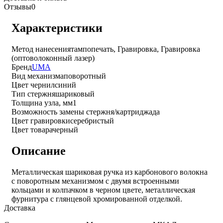
Отзывы
0
Характеристики
Метод нанесения
тампопечать, Гравировка, Гравировка
(оптоволоконный лазер)
Бренд
UMA
Вид механизма
поворотный
Цвет чернил
синий
Тип стержня
шариковый
Толщина узла, мм
1
Возможность замены стержня/картриджа
да
Цвет гравировки
серебристый
Цвет товара
черный
Описание
Металлическая шариковая ручка из карбонового волокна
с поворотным механизмом с двумя встроенными
кольцами и колпачком в черном цвете, металлическая
фурнитура с глянцевой хромированной отделкой.
Доставка