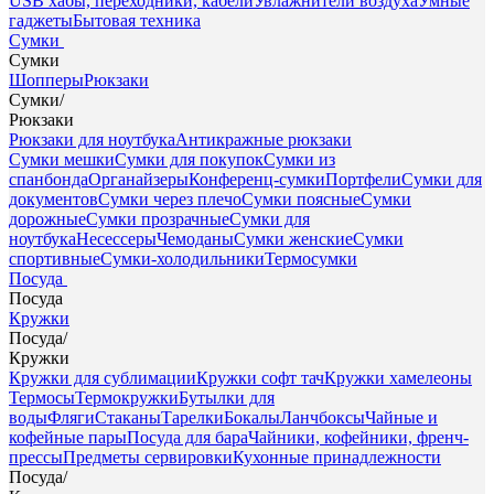
USB хабы, переходники, кабели
Увлажнители воздуха
Умные
гаджеты
Бытовая техника
Сумки
Сумки
Шопперы
Рюкзаки
Сумки
/
Рюкзаки
Рюкзаки для ноутбука
Антикражные рюкзаки
Сумки мешки
Сумки для покупок
Сумки из
спанбонда
Органайзеры
Конференц-сумки
Портфели
Сумки для
документов
Сумки через плечо
Сумки поясные
Сумки
дорожные
Сумки прозрачные
Сумки для
ноутбука
Несессеры
Чемоданы
Сумки женские
Сумки
спортивные
Сумки-холодильники
Термосумки
Посуда
Посуда
Кружки
Посуда
/
Кружки
Кружки для сублимации
Кружки софт тач
Кружки хамелеоны
Термосы
Термокружки
Бутылки для
воды
Фляги
Стаканы
Тарелки
Бокалы
Ланчбоксы
Чайные и
кофейные пары
Посуда для бара
Чайники, кофейники, френч-
прессы
Предметы сервировки
Кухонные принадлежности
Посуда
/