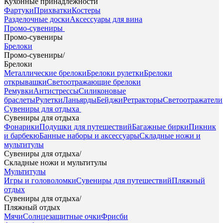
Кухонные принадлежности
Фартуки
Прихватки
Костеры
Разделочные доски
Аксессуары для вина
Промо-сувениры
Промо-сувениры
Брелоки
Промо-сувениры
/
Брелоки
Металлические брелоки
Брелоки рулетки
Брелоки
открывашки
Светоотражающие брелоки
Ремувки
Антистрессы
Силиконовые
браслеты
Рулетки
Ланьярды
Бейджи
Ретракторы
Светоотражатели
Сувениры для отдыха
Сувениры для отдыха
Фонарики
Подушки для путешествий
Багажные бирки
Пикник
и барбекю
Банные наборы и аксессуары
Складные ножи и
мультитулы
Сувениры для отдыха
/
Складные ножи и мультитулы
Мультитулы
Игры и головоломки
Сувениры для путешествий
Пляжный
отдых
Сувениры для отдыха
/
Пляжный отдых
Мячи
Солнцезащитные очки
Фрисби