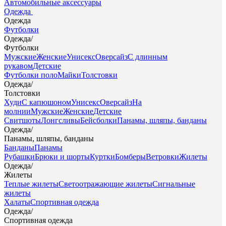
Автомобильные аксессуары
Одежда
Одежда
Футболки
Одежда
/
Футболки
Мужские
Женские
Унисекс
Оверсайз
С длинным
рукавом
Детские
Футболки поло
Майки
Толстовки
Одежда
/
Толстовки
Худи
С капюшоном
Унисекс
Оверсайз
На
молнии
Мужские
Женские
Детские
Свитшоты
Лонгсливы
Бейсболки
Панамы, шляпы, банданы
Одежда
/
Панамы, шляпы, банданы
Банданы
Панамы
Рубашки
Брюки и шорты
Куртки
Бомберы
Ветровки
Жилеты
Одежда
/
Жилеты
Теплые жилеты
Светоотражающие жилеты
Сигнальные
жилеты
Халаты
Спортивная одежда
Одежда
/
Спортивная одежда