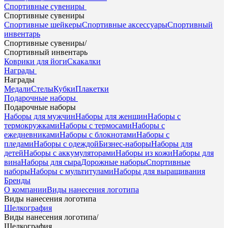
Спортивные сувениры
Спортивные сувениры
Спортивные шейкеры
Спортивные аксессуары
Спортивный
инвентарь
Спортивные сувениры
/
Спортивный инвентарь
Коврики для йоги
Скакалки
Награды
Награды
Медали
Стелы
Кубки
Плакетки
Подарочные наборы
Подарочные наборы
Наборы для мужчин
Наборы для женщин
Наборы с
термокружками
Наборы с термосами
Наборы с
ежедневниками
Наборы с блокнотами
Наборы с
пледами
Наборы с одеждой
Бизнес-наборы
Наборы для
детей
Наборы с аккумуляторами
Наборы из кожи
Наборы для
вина
Наборы для сыра
Дорожные наборы
Спортивные
наборы
Наборы с мультитулами
Наборы для выращивания
Бренды
О компании
Виды нанесения логотипа
Виды нанесения логотипа
Шелкография
Виды нанесения логотипа
/
Шелкография