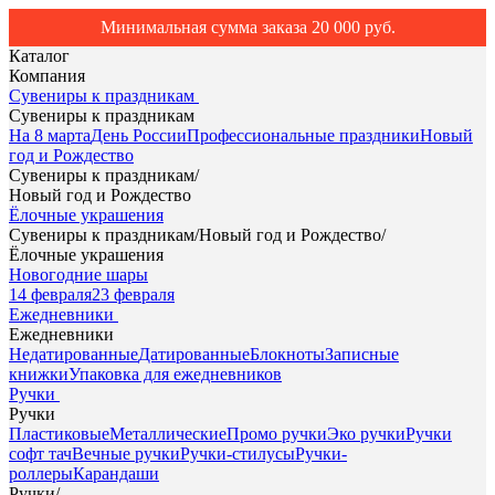
Минимальная сумма заказа 20 000 руб.
Каталог
Компания
Сувениры к праздникам
Сувениры к праздникам
На 8 марта
День России
Профессиональные праздники
Новый
год и Рождество
Сувениры к праздникам
/
Новый год и Рождество
Ёлочные украшения
Сувениры к праздникам
/
Новый год и Рождество
/
Ёлочные украшения
Новогодние шары
14 февраля
23 февраля
Ежедневники
Ежедневники
Недатированные
Датированные
Блокноты
Записные
книжки
Упаковка для ежедневников
Ручки
Ручки
Пластиковые
Металлические
Промо ручки
Эко ручки
Ручки
софт тач
Вечные ручки
Ручки-стилусы
Ручки-
роллеры
Карандаши
Ручки
/