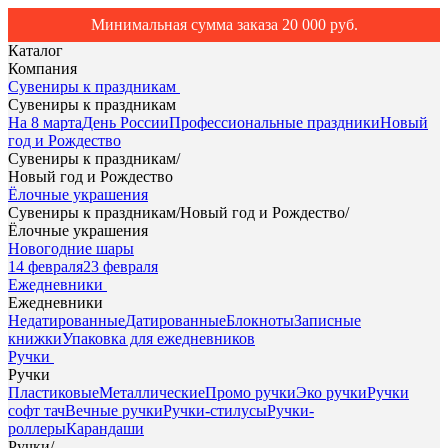
Минимальная сумма заказа 20 000 руб.
Каталог
Компания
Сувениры к праздникам
Сувениры к праздникам
На 8 марта
День России
Профессиональные праздники
Новый
год и Рождество
Сувениры к праздникам
/
Новый год и Рождество
Ёлочные украшения
Сувениры к праздникам
/
Новый год и Рождество
/
Ёлочные украшения
Новогодние шары
14 февраля
23 февраля
Ежедневники
Ежедневники
Недатированные
Датированные
Блокноты
Записные
книжки
Упаковка для ежедневников
Ручки
Ручки
Пластиковые
Металлические
Промо ручки
Эко ручки
Ручки
софт тач
Вечные ручки
Ручки-стилусы
Ручки-
роллеры
Карандаши
Ручки
/