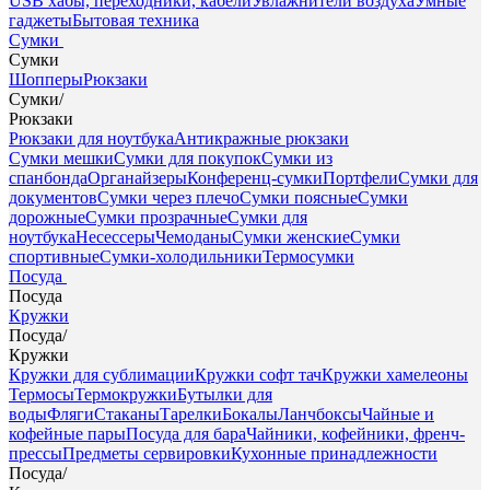
USB хабы, переходники, кабели
Увлажнители воздуха
Умные
гаджеты
Бытовая техника
Сумки
Сумки
Шопперы
Рюкзаки
Сумки
/
Рюкзаки
Рюкзаки для ноутбука
Антикражные рюкзаки
Сумки мешки
Сумки для покупок
Сумки из
спанбонда
Органайзеры
Конференц-сумки
Портфели
Сумки для
документов
Сумки через плечо
Сумки поясные
Сумки
дорожные
Сумки прозрачные
Сумки для
ноутбука
Несессеры
Чемоданы
Сумки женские
Сумки
спортивные
Сумки-холодильники
Термосумки
Посуда
Посуда
Кружки
Посуда
/
Кружки
Кружки для сублимации
Кружки софт тач
Кружки хамелеоны
Термосы
Термокружки
Бутылки для
воды
Фляги
Стаканы
Тарелки
Бокалы
Ланчбоксы
Чайные и
кофейные пары
Посуда для бара
Чайники, кофейники, френч-
прессы
Предметы сервировки
Кухонные принадлежности
Посуда
/