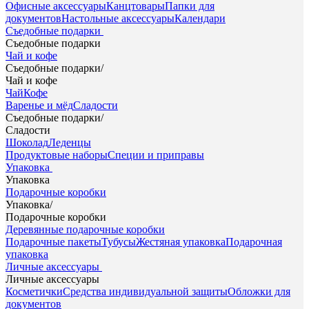
Офисные аксессуары
Канцтовары
Папки для
документов
Настольные аксессуары
Календари
Съедобные подарки
Съедобные подарки
Чай и кофе
Съедобные подарки
/
Чай и кофе
Чай
Кофе
Варенье и мёд
Сладости
Съедобные подарки
/
Сладости
Шоколад
Леденцы
Продуктовые наборы
Специи и приправы
Упаковка
Упаковка
Подарочные коробки
Упаковка
/
Подарочные коробки
Деревянные подарочные коробки
Подарочные пакеты
Тубусы
Жестяная упаковка
Подарочная
упаковка
Личные аксессуары
Личные аксессуары
Косметички
Средства индивидуальной защиты
Обложки для
документов