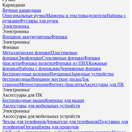
Карандаши
Вечные карандаши
Оригинальные ручки
Маркеры и текстовыделители
Наборы с
ручками
Футляры для ручек
Электроника
Электроника
Внешние аккумуляторы
Флешки
Электроника
/
Флешки
Металлические флешки
Пластиковые
флешки
Экофлешки
Стеклянные флешки
Флешки
браслеты
Флешки визитки
Флешки из ПВХ
Кожаные
флешки
Наборы с флешками
Деревянные флешки
Беспроводные колонки
Наушники
Зарядные устройства
беспроводные
Внешние жесткие диски
Док
станции
Метеостанции
Фитнес-браслеты
Аксессуары для ПК
Электроника
/
Аксессуары для ПК
Беспроводные мыши
Коврики для мыши
Аксессуары для мобильных устройств
Электроника
/
Аксессуары для мобильных устройств
Чехлы для телефонов
Держатели для телефонов
Подставки для
телефонов
Органайзеры для проводов