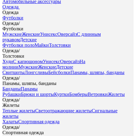
Автомобильные аксессуары
Одежда
Одежда
Футболки
Одежда
/
Футболки
Мужские
Женские
Унисекс
Оверсайз
С длинным
рукавом
Детские
Футболки поло
Майки
Толстовки
Одежда
/
Толстовки
Худи
С капюшоном
Унисекс
Оверсайз
На
молнии
Мужские
Женские
Детские
Свитшоты
Лонгсливы
Бейсболки
Панамы, шляпы, банданы
Одежда
/
Панамы, шляпы, банданы
Банданы
Панамы
Рубашки
Брюки и шорты
Куртки
Бомберы
Ветровки
Жилеты
Одежда
/
Жилеты
Теплые жилеты
Светоотражающие жилеты
Сигнальные
жилеты
Халаты
Спортивная одежда
Одежда
/
Спортивная одежда