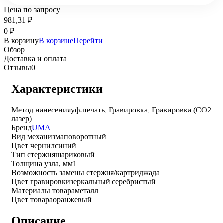
Цена по запросу
981,31
₽
0
₽
В корзину
В корзине
Перейти
Обзор
Доставка и оплата
Отзывы
0
Характеристики
Метод нанесения
уф-печать, Гравировка, Гравировка (CO2
лазер)
Бренд
UMA
Вид механизма
поворотный
Цвет чернил
синий
Тип стержня
шариковый
Толщина узла, мм
1
Возможность замены стержня/картриджа
да
Цвет гравировки
зеркальный серебристый
Материалы товара
металл
Цвет товара
оранжевый
Описание