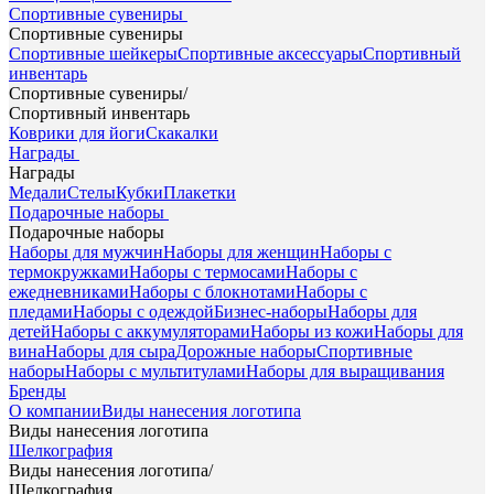
Спортивные сувениры
Спортивные сувениры
Спортивные шейкеры
Спортивные аксессуары
Спортивный
инвентарь
Спортивные сувениры
/
Спортивный инвентарь
Коврики для йоги
Скакалки
Награды
Награды
Медали
Стелы
Кубки
Плакетки
Подарочные наборы
Подарочные наборы
Наборы для мужчин
Наборы для женщин
Наборы с
термокружками
Наборы с термосами
Наборы с
ежедневниками
Наборы с блокнотами
Наборы с
пледами
Наборы с одеждой
Бизнес-наборы
Наборы для
детей
Наборы с аккумуляторами
Наборы из кожи
Наборы для
вина
Наборы для сыра
Дорожные наборы
Спортивные
наборы
Наборы с мультитулами
Наборы для выращивания
Бренды
О компании
Виды нанесения логотипа
Виды нанесения логотипа
Шелкография
Виды нанесения логотипа
/
Шелкография