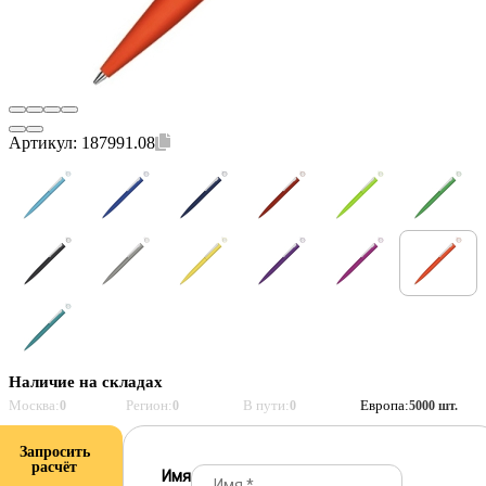
Артикул:
187991.08
Наличие на складах
Москва:
Регион:
В пути:
Европа:
0
0
0
5000 шт.
Запросить
расчёт
Имя