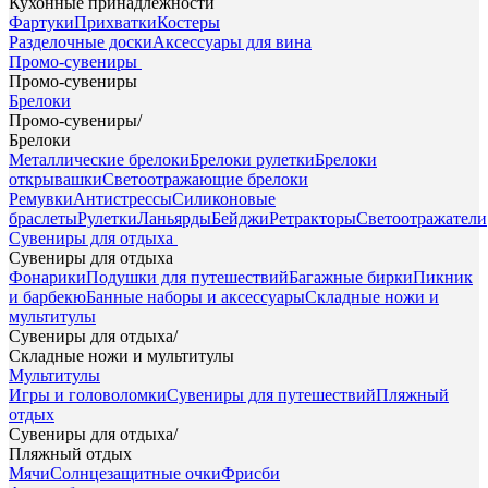
Кухонные принадлежности
Фартуки
Прихватки
Костеры
Разделочные доски
Аксессуары для вина
Промо-сувениры
Промо-сувениры
Брелоки
Промо-сувениры
/
Брелоки
Металлические брелоки
Брелоки рулетки
Брелоки
открывашки
Светоотражающие брелоки
Ремувки
Антистрессы
Силиконовые
браслеты
Рулетки
Ланьярды
Бейджи
Ретракторы
Светоотражатели
Сувениры для отдыха
Сувениры для отдыха
Фонарики
Подушки для путешествий
Багажные бирки
Пикник
и барбекю
Банные наборы и аксессуары
Складные ножи и
мультитулы
Сувениры для отдыха
/
Складные ножи и мультитулы
Мультитулы
Игры и головоломки
Сувениры для путешествий
Пляжный
отдых
Сувениры для отдыха
/
Пляжный отдых
Мячи
Солнцезащитные очки
Фрисби