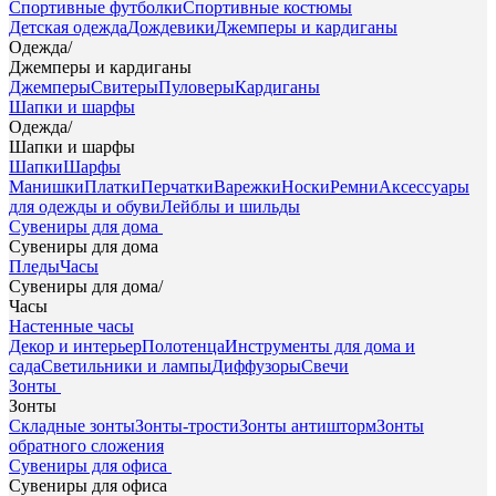
Спортивные футболки
Спортивные костюмы
Детская одежда
Дождевики
Джемперы и кардиганы
Одежда
/
Джемперы и кардиганы
Джемперы
Свитеры
Пуловеры
Кардиганы
Шапки и шарфы
Одежда
/
Шапки и шарфы
Шапки
Шарфы
Манишки
Платки
Перчатки
Варежки
Носки
Ремни
Аксессуары
для одежды и обуви
Лейблы и шильды
Сувениры для дома
Сувениры для дома
Пледы
Часы
Сувениры для дома
/
Часы
Настенные часы
Декор и интерьер
Полотенца
Инструменты для дома и
сада
Светильники и лампы
Диффузоры
Свечи
Зонты
Зонты
Складные зонты
Зонты-трости
Зонты антишторм
Зонты
обратного сложения
Сувениры для офиса
Сувениры для офиса