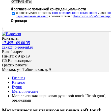
ОТПРАВИТЬ
Я согласен с политикой конфиденциальности
Я ознакомился с текстом
Пользовательского соглашения
и даю
cо
персональных данных
в соответствии с
Политикой обработки пер
Страница
Контакты
+7 495 109 00 35
zakaz@b-present.ru
E-mail адрес
Пн-Пт: с 9 до 19
Сб-Вс: выходные
График работы
Москва, ул. Тайнинская, д. 9
Главная
Каталог
Ручки
Металлические
Металлическая шариковая ручка soft touch "Brush gum",
оранжевый
Металлическая шариковая ручка soft touch