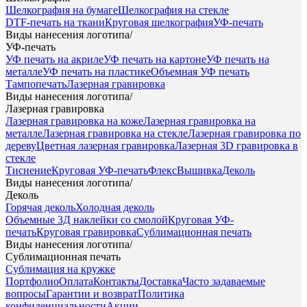
Шелкография на бумаге
Шелкография на стекле
DTF-печать на ткани
Круговая шелкография
УФ-печать
Виды нанесения логотипа
/
УФ-печать
УФ печать на акриле
УФ печать на картоне
УФ печать на
металле
УФ печать на пластике
Объемная УФ печать
Тампопечать
Лазерная гравировка
Виды нанесения логотипа
/
Лазерная гравировка
Лазерная гравировка на коже
Лазерная гравировка на
металле
Лазерная гравировка на стекле
Лазерная гравировка по
дереву
Цветная лазерная гравировка
Лазерная 3D гравировка в
стекле
Тиснение
Круговая УФ-печать
Флекс
Вышивка
Деколь
Виды нанесения логотипа
/
Деколь
Горячая деколь
Холодная деколь
Объемные 3Д наклейки со смолой
Круговая УФ-
печать
Круговая гравировка
Сублимационная печать
Виды нанесения логотипа
/
Сублимационная печать
Сублимация на кружке
Портфолио
Оплата
Контакты
Доставка
Часто задаваемые
вопросы
Гарантии и возврат
Политика
конфиденциальности
Акции