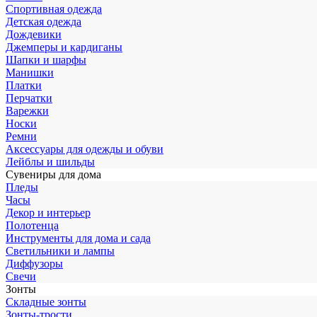
Спортивная одежда
Детская одежда
Дождевики
Джемперы и кардиганы
Шапки и шарфы
Манишки
Платки
Перчатки
Варежки
Носки
Ремни
Аксессуары для одежды и обуви
Лейблы и шильды
Сувениры для дома
Пледы
Часы
Декор и интерьер
Полотенца
Инструменты для дома и сада
Светильники и лампы
Диффузоры
Свечи
Зонты
Складные зонты
Зонты-трости