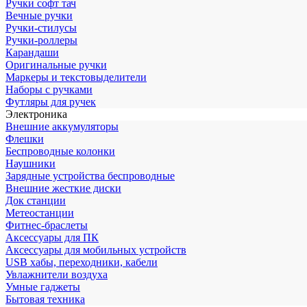
Ручки софт тач
Вечные ручки
Ручки-стилусы
Ручки-роллеры
Карандаши
Оригинальные ручки
Маркеры и текстовыделители
Наборы с ручками
Футляры для ручек
Электроника
Внешние аккумуляторы
Флешки
Беспроводные колонки
Наушники
Зарядные устройства беспроводные
Внешние жесткие диски
Док станции
Метеостанции
Фитнес-браслеты
Аксессуары для ПК
Аксессуары для мобильных устройств
USB хабы, переходники, кабели
Увлажнители воздуха
Умные гаджеты
Бытовая техника