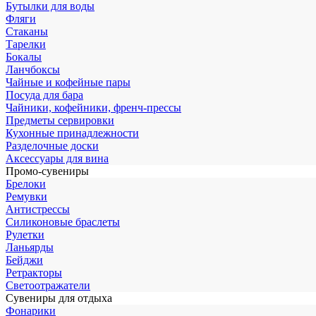
Бутылки для воды
Фляги
Стаканы
Тарелки
Бокалы
Ланчбоксы
Чайные и кофейные пары
Посуда для бара
Чайники, кофейники, френч-прессы
Предметы сервировки
Кухонные принадлежности
Разделочные доски
Аксессуары для вина
Промо-сувениры
Брелоки
Ремувки
Антистрессы
Силиконовые браслеты
Рулетки
Ланьярды
Бейджи
Ретракторы
Светоотражатели
Сувениры для отдыха
Фонарики