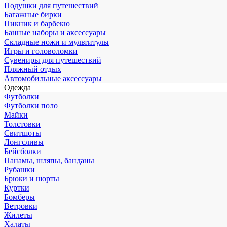
Подушки для путешествий
Багажные бирки
Пикник и барбекю
Банные наборы и аксессуары
Складные ножи и мультитулы
Игры и головоломки
Сувениры для путешествий
Пляжный отдых
Автомобильные аксессуары
Одежда
Футболки
Футболки поло
Майки
Толстовки
Свитшоты
Лонгсливы
Бейсболки
Панамы, шляпы, банданы
Рубашки
Брюки и шорты
Куртки
Бомберы
Ветровки
Жилеты
Халаты