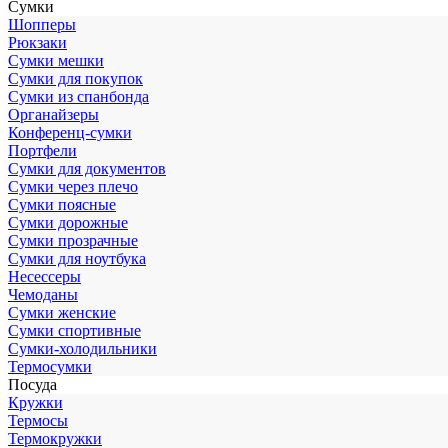
Сумки
Шопперы
Рюкзаки
Сумки мешки
Сумки для покупок
Сумки из спанбонда
Органайзеры
Конференц-сумки
Портфели
Сумки для документов
Сумки через плечо
Сумки поясные
Сумки дорожные
Сумки прозрачные
Сумки для ноутбука
Несессеры
Чемоданы
Сумки женские
Сумки спортивные
Сумки-холодильники
Термосумки
Посуда
Кружки
Термосы
Термокружки