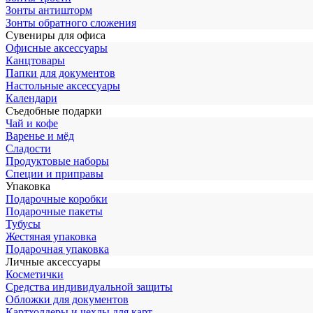
Зонты антишторм
Зонты обратного сложения
Сувениры для офиса
Офисные аксессуары
Канцтовары
Папки для документов
Настольные аксессуары
Календари
Съедобные подарки
Чай и кофе
Варенье и мёд
Сладости
Продуктовые наборы
Специи и приправы
Упаковка
Подарочные коробки
Подарочные пакеты
Тубусы
Жестяная упаковка
Подарочная упаковка
Личные аксессуары
Косметички
Средства индивидуальной защиты
Обложки для документов
Картхолдеры и чехлы для карт