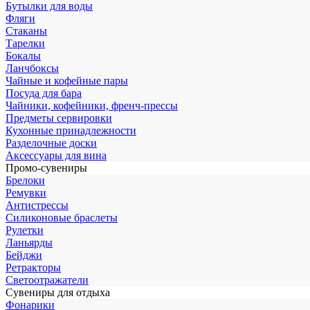
Бутылки для воды
Фляги
Стаканы
Тарелки
Бокалы
Ланчбоксы
Чайные и кофейные пары
Посуда для бара
Чайники, кофейники, френч-прессы
Предметы сервировки
Кухонные принадлежности
Разделочные доски
Аксессуары для вина
Промо-сувениры
Брелоки
Ремувки
Антистрессы
Силиконовые браслеты
Рулетки
Ланьярды
Бейджи
Ретракторы
Светоотражатели
Сувениры для отдыха
Фонарики