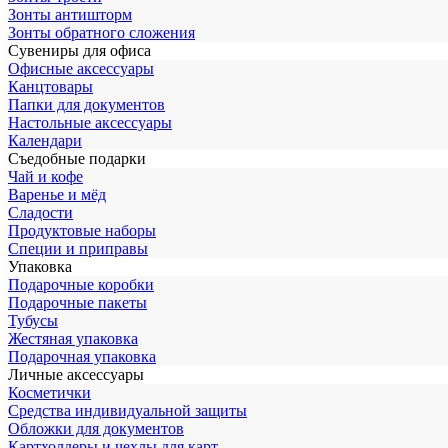
Зонты антишторм
Зонты обратного сложения
Сувениры для офиса
Офисные аксессуары
Канцтовары
Папки для документов
Настольные аксессуары
Календари
Съедобные подарки
Чай и кофе
Варенье и мёд
Сладости
Продуктовые наборы
Специи и приправы
Упаковка
Подарочные коробки
Подарочные пакеты
Тубусы
Жестяная упаковка
Подарочная упаковка
Личные аксессуары
Косметички
Средства индивидуальной защиты
Обложки для документов
Картхолдеры и чехлы для карт