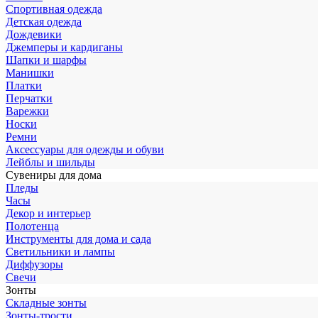
Спортивная одежда
Детская одежда
Дождевики
Джемперы и кардиганы
Шапки и шарфы
Манишки
Платки
Перчатки
Варежки
Носки
Ремни
Аксессуары для одежды и обуви
Лейблы и шильды
Сувениры для дома
Пледы
Часы
Декор и интерьер
Полотенца
Инструменты для дома и сада
Светильники и лампы
Диффузоры
Свечи
Зонты
Складные зонты
Зонты-трости