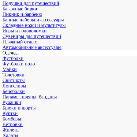
Подушки для путешествий
Багажные бирки
Пикник и барбекю
Банные наборы и аксессуары
Складные ножи и мультитулы
Игры и головоломки
Сувениры для путешествий
Пляжный отдых
Автомобильные аксессуары
Одежда
Футболки
Футболки поло
Майки
Толстовки
Свитшоты
Лонгсливы
Бейсболки
Панамы, шляпы, банданы
Рубашки
Брюки и шорты
Куртки
Бомберы
Ветровки
Жилеты
Халаты