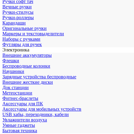
Ручки софт тач
Вечные ручки
Ручки-стилусы
Ручки-роллеры
Карандаши
Оригинальные ручки
Маркеры и текстовыделители
Наборы с ручками
Футляры для ручек
Электроника
Внешние аккумуляторы
Флешки
Беспроводные колонки
Наушники
Зарядные устройства беспроводные
Внешние жесткие диски
Док станции
Метеостанции
Фитнес-браслеты
Аксессуары для ПК
Аксессуары для мобильных устройств
USB хабы, переходники, кабели
Увлажнители воздуха
Умные гаджеты
Бытовая техника