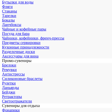
Бутылки для воды
Фляги
Стаканы
Тарелки
Бокалы
Ланчбоксы
Чайные и кофейные пары
Посуда для бара
Чайники, кофейники, френч-прессы
Предметы сервировки
Кухонные принадлежности
Разделочные доски
Аксессуары для вина
Промо-сувениры
Брелоки
Ремувки
Антистрессы
Силиконовые браслеты
Рулетки
Ланьярды
Бейджи
Ретракторы
Светоотражатели
Сувениры для отдыха
Фонарики