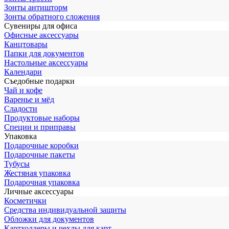
Зонты антишторм
Зонты обратного сложения
Сувениры для офиса
Офисные аксессуары
Канцтовары
Папки для документов
Настольные аксессуары
Календари
Съедобные подарки
Чай и кофе
Варенье и мёд
Сладости
Продуктовые наборы
Специи и приправы
Упаковка
Подарочные коробки
Подарочные пакеты
Тубусы
Жестяная упаковка
Подарочная упаковка
Личные аксессуары
Косметички
Средства индивидуальной защиты
Обложки для документов
Картхолдеры и чехлы для карт