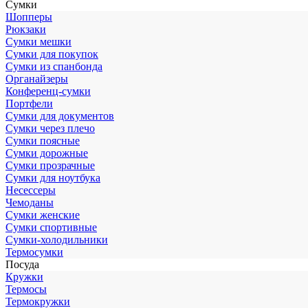
Сумки
Шопперы
Рюкзаки
Сумки мешки
Сумки для покупок
Сумки из спанбонда
Органайзеры
Конференц-сумки
Портфели
Сумки для документов
Сумки через плечо
Сумки поясные
Сумки дорожные
Сумки прозрачные
Сумки для ноутбука
Несессеры
Чемоданы
Сумки женские
Сумки спортивные
Сумки-холодильники
Термосумки
Посуда
Кружки
Термосы
Термокружки