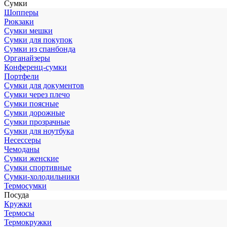
Сумки
Шопперы
Рюкзаки
Сумки мешки
Сумки для покупок
Сумки из спанбонда
Органайзеры
Конференц-сумки
Портфели
Сумки для документов
Сумки через плечо
Сумки поясные
Сумки дорожные
Сумки прозрачные
Сумки для ноутбука
Несессеры
Чемоданы
Сумки женские
Сумки спортивные
Сумки-холодильники
Термосумки
Посуда
Кружки
Термосы
Термокружки