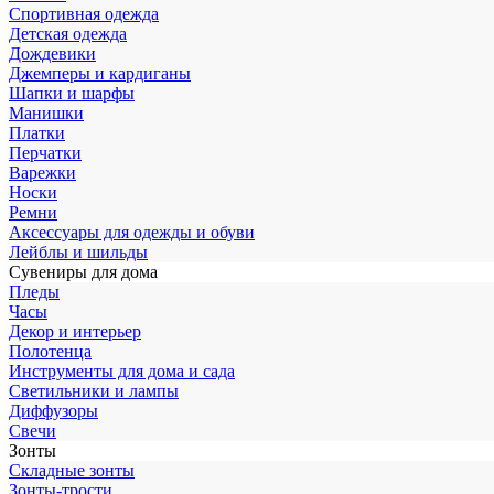
Спортивная одежда
Детская одежда
Дождевики
Джемперы и кардиганы
Шапки и шарфы
Манишки
Платки
Перчатки
Варежки
Носки
Ремни
Аксессуары для одежды и обуви
Лейблы и шильды
Сувениры для дома
Пледы
Часы
Декор и интерьер
Полотенца
Инструменты для дома и сада
Светильники и лампы
Диффузоры
Свечи
Зонты
Складные зонты
Зонты-трости