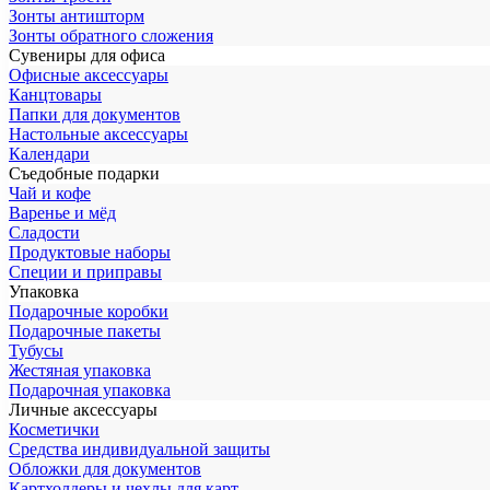
Зонты антишторм
Зонты обратного сложения
Сувениры для офиса
Офисные аксессуары
Канцтовары
Папки для документов
Настольные аксессуары
Календари
Съедобные подарки
Чай и кофе
Варенье и мёд
Сладости
Продуктовые наборы
Специи и приправы
Упаковка
Подарочные коробки
Подарочные пакеты
Тубусы
Жестяная упаковка
Подарочная упаковка
Личные аксессуары
Косметички
Средства индивидуальной защиты
Обложки для документов
Картхолдеры и чехлы для карт