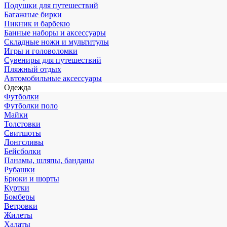
Подушки для путешествий
Багажные бирки
Пикник и барбекю
Банные наборы и аксессуары
Складные ножи и мультитулы
Игры и головоломки
Сувениры для путешествий
Пляжный отдых
Автомобильные аксессуары
Одежда
Футболки
Футболки поло
Майки
Толстовки
Свитшоты
Лонгсливы
Бейсболки
Панамы, шляпы, банданы
Рубашки
Брюки и шорты
Куртки
Бомберы
Ветровки
Жилеты
Халаты