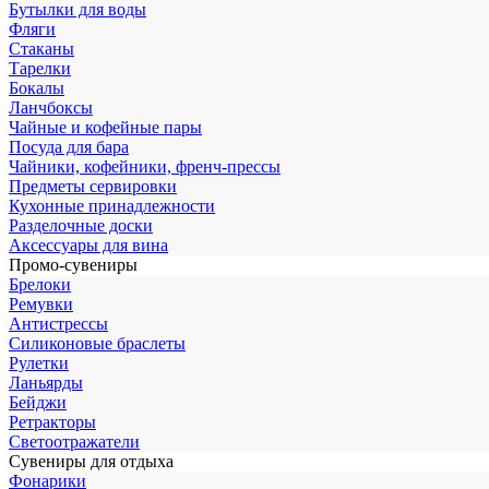
Бутылки для воды
Фляги
Стаканы
Тарелки
Бокалы
Ланчбоксы
Чайные и кофейные пары
Посуда для бара
Чайники, кофейники, френч-прессы
Предметы сервировки
Кухонные принадлежности
Разделочные доски
Аксессуары для вина
Промо-сувениры
Брелоки
Ремувки
Антистрессы
Силиконовые браслеты
Рулетки
Ланьярды
Бейджи
Ретракторы
Светоотражатели
Сувениры для отдыха
Фонарики