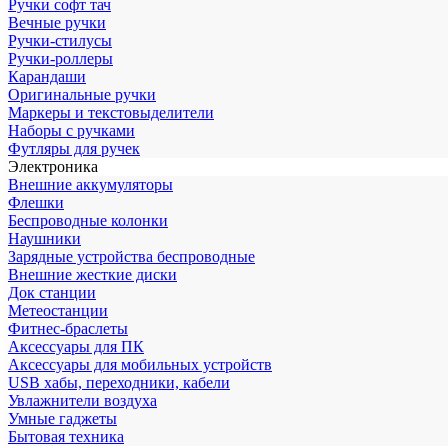
Ручки софт тач
Вечные ручки
Ручки-стилусы
Ручки-роллеры
Карандаши
Оригинальные ручки
Маркеры и текстовыделители
Наборы с ручками
Футляры для ручек
Электроника
Внешние аккумуляторы
Флешки
Беспроводные колонки
Наушники
Зарядные устройства беспроводные
Внешние жесткие диски
Док станции
Метеостанции
Фитнес-браслеты
Аксессуары для ПК
Аксессуары для мобильных устройств
USB хабы, переходники, кабели
Увлажнители воздуха
Умные гаджеты
Бытовая техника