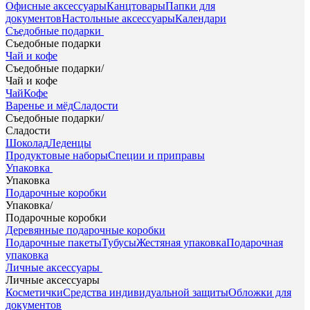
Офисные аксессуары
Канцтовары
Папки для
документов
Настольные аксессуары
Календари
Съедобные подарки
Съедобные подарки
Чай и кофе
Съедобные подарки
/
Чай и кофе
Чай
Кофе
Варенье и мёд
Сладости
Съедобные подарки
/
Сладости
Шоколад
Леденцы
Продуктовые наборы
Специи и приправы
Упаковка
Упаковка
Подарочные коробки
Упаковка
/
Подарочные коробки
Деревянные подарочные коробки
Подарочные пакеты
Тубусы
Жестяная упаковка
Подарочная
упаковка
Личные аксессуары
Личные аксессуары
Косметички
Средства индивидуальной защиты
Обложки для
документов