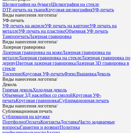
Шелкография на бумаге
Шелкография на стекле
DTF-печать на ткани
Круговая шелкография
УФ-печать
Виды нанесения логотипа
/
УФ-печать
УФ печать на акриле
УФ печать на картоне
УФ печать на
металле
УФ печать на пластике
Объемная УФ печать
Тампопечать
Лазерная гравировка
Виды нанесения логотипа
/
Лазерная гравировка
Лазерная гравировка на коже
Лазерная гравировка на
металле
Лазерная гравировка на стекле
Лазерная гравировка по
дереву
Цветная лазерная гравировка
Лазерная 3D гравировка в
стекле
Тиснение
Круговая УФ-печать
Флекс
Вышивка
Деколь
Виды нанесения логотипа
/
Деколь
Горячая деколь
Холодная деколь
Объемные 3Д наклейки со смолой
Круговая УФ-
печать
Круговая гравировка
Сублимационная печать
Виды нанесения логотипа
/
Сублимационная печать
Сублимация на кружке
Портфолио
Оплата
Контакты
Доставка
Часто задаваемые
вопросы
Гарантии и возврат
Политика
конфиденциальности
Акции