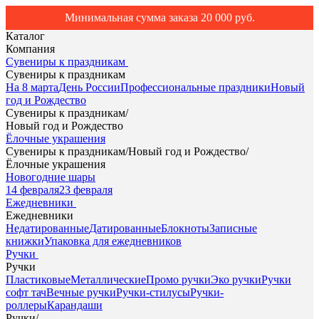
Минимальная сумма заказа 20 000 руб.
Каталог
Компания
Сувениры к праздникам
Сувениры к праздникам
На 8 марта
День России
Профессиональные праздники
Новый
год и Рождество
Сувениры к праздникам
/
Новый год и Рождество
Ёлочные украшения
Сувениры к праздникам
/
Новый год и Рождество
/
Ёлочные украшения
Новогодние шары
14 февраля
23 февраля
Ежедневники
Ежедневники
Недатированные
Датированные
Блокноты
Записные
книжки
Упаковка для ежедневников
Ручки
Ручки
Пластиковые
Металлические
Промо ручки
Эко ручки
Ручки
софт тач
Вечные ручки
Ручки-стилусы
Ручки-
роллеры
Карандаши
Ручки
/