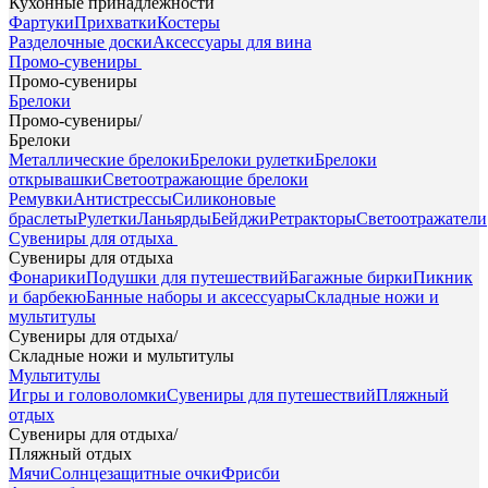
Кухонные принадлежности
Фартуки
Прихватки
Костеры
Разделочные доски
Аксессуары для вина
Промо-сувениры
Промо-сувениры
Брелоки
Промо-сувениры
/
Брелоки
Металлические брелоки
Брелоки рулетки
Брелоки
открывашки
Светоотражающие брелоки
Ремувки
Антистрессы
Силиконовые
браслеты
Рулетки
Ланьярды
Бейджи
Ретракторы
Светоотражатели
Сувениры для отдыха
Сувениры для отдыха
Фонарики
Подушки для путешествий
Багажные бирки
Пикник
и барбекю
Банные наборы и аксессуары
Складные ножи и
мультитулы
Сувениры для отдыха
/
Складные ножи и мультитулы
Мультитулы
Игры и головоломки
Сувениры для путешествий
Пляжный
отдых
Сувениры для отдыха
/
Пляжный отдых
Мячи
Солнцезащитные очки
Фрисби