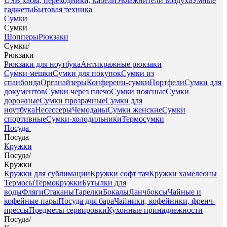
USB хабы, переходники, кабели
Увлажнители воздуха
Умные
гаджеты
Бытовая техника
Сумки
Сумки
Шопперы
Рюкзаки
Сумки
/
Рюкзаки
Рюкзаки для ноутбука
Антикражные рюкзаки
Сумки мешки
Сумки для покупок
Сумки из
спанбонда
Органайзеры
Конференц-сумки
Портфели
Сумки для
документов
Сумки через плечо
Сумки поясные
Сумки
дорожные
Сумки прозрачные
Сумки для
ноутбука
Несессеры
Чемоданы
Сумки женские
Сумки
спортивные
Сумки-холодильники
Термосумки
Посуда
Посуда
Кружки
Посуда
/
Кружки
Кружки для сублимации
Кружки софт тач
Кружки хамелеоны
Термосы
Термокружки
Бутылки для
воды
Фляги
Стаканы
Тарелки
Бокалы
Ланчбоксы
Чайные и
кофейные пары
Посуда для бара
Чайники, кофейники, френч-
прессы
Предметы сервировки
Кухонные принадлежности
Посуда
/