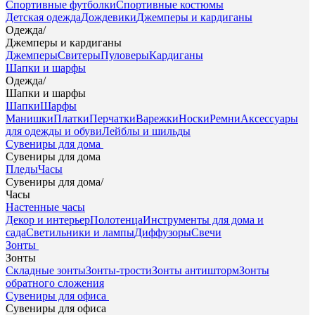
Спортивные футболки
Спортивные костюмы
Детская одежда
Дождевики
Джемперы и кардиганы
Одежда
/
Джемперы и кардиганы
Джемперы
Свитеры
Пуловеры
Кардиганы
Шапки и шарфы
Одежда
/
Шапки и шарфы
Шапки
Шарфы
Манишки
Платки
Перчатки
Варежки
Носки
Ремни
Аксессуары
для одежды и обуви
Лейблы и шильды
Сувениры для дома
Сувениры для дома
Пледы
Часы
Сувениры для дома
/
Часы
Настенные часы
Декор и интерьер
Полотенца
Инструменты для дома и
сада
Светильники и лампы
Диффузоры
Свечи
Зонты
Зонты
Складные зонты
Зонты-трости
Зонты антишторм
Зонты
обратного сложения
Сувениры для офиса
Сувениры для офиса