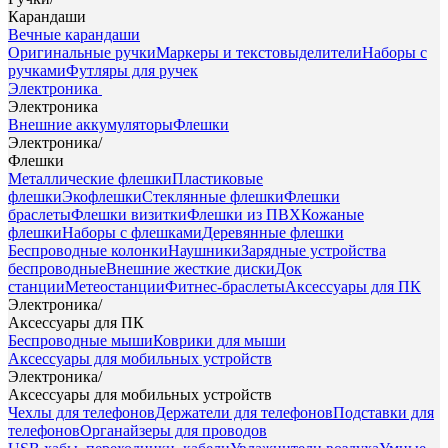
Карандаши
Вечные карандаши
Оригинальные ручки
Маркеры и текстовыделители
Наборы с
ручками
Футляры для ручек
Электроника
Электроника
Внешние аккумуляторы
Флешки
Электроника
/
Флешки
Металлические флешки
Пластиковые
флешки
Экофлешки
Стеклянные флешки
Флешки
браслеты
Флешки визитки
Флешки из ПВХ
Кожаные
флешки
Наборы с флешками
Деревянные флешки
Беспроводные колонки
Наушники
Зарядные устройства
беспроводные
Внешние жесткие диски
Док
станции
Метеостанции
Фитнес-браслеты
Аксессуары для ПК
Электроника
/
Аксессуары для ПК
Беспроводные мыши
Коврики для мыши
Аксессуары для мобильных устройств
Электроника
/
Аксессуары для мобильных устройств
Чехлы для телефонов
Держатели для телефонов
Подставки для
телефонов
Органайзеры для проводов