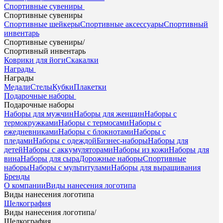
Спортивные сувениры
Спортивные сувениры
Спортивные шейкеры
Спортивные аксессуары
Спортивный
инвентарь
Спортивные сувениры
/
Спортивный инвентарь
Коврики для йоги
Скакалки
Награды
Награды
Медали
Стелы
Кубки
Плакетки
Подарочные наборы
Подарочные наборы
Наборы для мужчин
Наборы для женщин
Наборы с
термокружками
Наборы с термосами
Наборы с
ежедневниками
Наборы с блокнотами
Наборы с
пледами
Наборы с одеждой
Бизнес-наборы
Наборы для
детей
Наборы с аккумуляторами
Наборы из кожи
Наборы для
вина
Наборы для сыра
Дорожные наборы
Спортивные
наборы
Наборы с мультитулами
Наборы для выращивания
Бренды
О компании
Виды нанесения логотипа
Виды нанесения логотипа
Шелкография
Виды нанесения логотипа
/
Шелкография