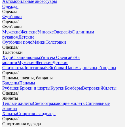
Автомобильные аксессуары
Одежда
Одежда
Футболки
Одежда
/
Футболки
Мужские
Женские
Унисекс
Оверсайз
С длинным
рукавом
Детские
Футболки поло
Майки
Толстовки
Одежда
/
Толстовки
Худи
С капюшоном
Унисекс
Оверсайз
На
молнии
Мужские
Женские
Детские
Свитшоты
Лонгсливы
Бейсболки
Панамы, шляпы, банданы
Одежда
/
Панамы, шляпы, банданы
Банданы
Панамы
Рубашки
Брюки и шорты
Куртки
Бомберы
Ветровки
Жилеты
Одежда
/
Жилеты
Теплые жилеты
Светоотражающие жилеты
Сигнальные
жилеты
Халаты
Спортивная одежда
Одежда
/
Спортивная одежда