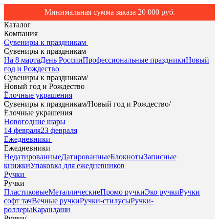
Минимальная сумма заказа 20 000 руб.
Каталог
Компания
Сувениры к праздникам
Сувениры к праздникам
На 8 марта
День России
Профессиональные праздники
Новый
год и Рождество
Сувениры к праздникам
/
Новый год и Рождество
Ёлочные украшения
Сувениры к праздникам
/
Новый год и Рождество
/
Ёлочные украшения
Новогодние шары
14 февраля
23 февраля
Ежедневники
Ежедневники
Недатированные
Датированные
Блокноты
Записные
книжки
Упаковка для ежедневников
Ручки
Ручки
Пластиковые
Металлические
Промо ручки
Эко ручки
Ручки
софт тач
Вечные ручки
Ручки-стилусы
Ручки-
роллеры
Карандаши
Ручки
/