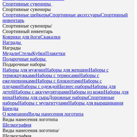
Спортивные сувениры
Спортивные сувениры
Спортивные шейкеры
Спортивные аксессуары
Спортивный
инвентарь
Спортивные сувениры
/
Спортивный инвентарь
Коврики для йоги
Скакалки
Награды
Награды
Медали
Стелы
Кубки
Плакетки
Подарочные наборы
Подарочные наборы
Наборы для мужчин
Наборы для женщин
Наборы с
термокружками
Наборы с термосами
Наборы с
ежедневниками
Наборы с блокнотами
Наборы с
пледами
Наборы с одеждой
Бизнес-наборы
Наборы для
детей
Наборы с аккумуляторами
Наборы из кожи
Наборы для
вина
Наборы для сыра
Дорожные наборы
Спортивные
наборы
Наборы с мультитулами
Наборы для выращивания
Бренды
О компании
Виды нанесения логотипа
Виды нанесения логотипа
Шелкография
Виды нанесения логотипа
/
Шелкография