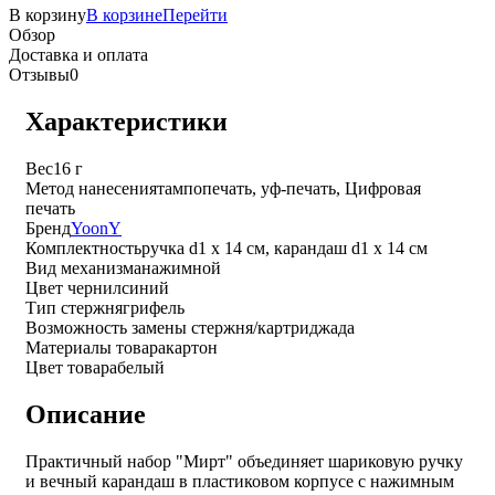
В корзину
В корзине
Перейти
Обзор
Доставка и оплата
Отзывы
0
Характеристики
Вес
16 г
Метод нанесения
тампопечать, уф-печать, Цифровая
печать
Бренд
YoonY
Комплектность
ручка d1 х 14 см, карандаш d1 х 14 см
Вид механизма
нажимной
Цвет чернил
синий
Тип стержня
грифель
Возможность замены стержня/картриджа
да
Материалы товара
картон
Цвет товара
белый
Описание
Практичный набор "Мирт" объединяет шариковую ручку
и вечный карандаш в пластиковом корпусе с нажимным