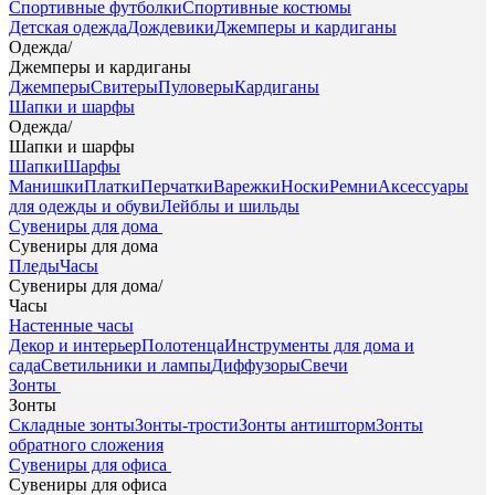
Спортивные футболки
Спортивные костюмы
Детская одежда
Дождевики
Джемперы и кардиганы
Одежда
/
Джемперы и кардиганы
Джемперы
Свитеры
Пуловеры
Кардиганы
Шапки и шарфы
Одежда
/
Шапки и шарфы
Шапки
Шарфы
Манишки
Платки
Перчатки
Варежки
Носки
Ремни
Аксессуары
для одежды и обуви
Лейблы и шильды
Сувениры для дома
Сувениры для дома
Пледы
Часы
Сувениры для дома
/
Часы
Настенные часы
Декор и интерьер
Полотенца
Инструменты для дома и
сада
Светильники и лампы
Диффузоры
Свечи
Зонты
Зонты
Складные зонты
Зонты-трости
Зонты антишторм
Зонты
обратного сложения
Сувениры для офиса
Сувениры для офиса