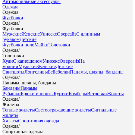
Автомобильные аксессуары
Одежда
Одежда
Футболки
Одежда
/
Футболки
Мужские
Женские
Унисекс
Оверсайз
С длинным
рукавом
Детские
Футболки поло
Майки
Толстовки
Одежда
/
Толстовки
Худи
С капюшоном
Унисекс
Оверсайз
На
молнии
Мужские
Женские
Детские
Свитшоты
Лонгсливы
Бейсболки
Панамы, шляпы, банданы
Одежда
/
Панамы, шляпы, банданы
Банданы
Панамы
Рубашки
Брюки и шорты
Куртки
Бомберы
Ветровки
Жилеты
Одежда
/
Жилеты
Теплые жилеты
Светоотражающие жилеты
Сигнальные
жилеты
Халаты
Спортивная одежда
Одежда
/
Спортивная одежда