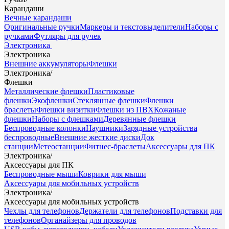
Карандаши
Вечные карандаши
Оригинальные ручки
Маркеры и текстовыделители
Наборы с
ручками
Футляры для ручек
Электроника
Электроника
Внешние аккумуляторы
Флешки
Электроника
/
Флешки
Металлические флешки
Пластиковые
флешки
Экофлешки
Стеклянные флешки
Флешки
браслеты
Флешки визитки
Флешки из ПВХ
Кожаные
флешки
Наборы с флешками
Деревянные флешки
Беспроводные колонки
Наушники
Зарядные устройства
беспроводные
Внешние жесткие диски
Док
станции
Метеостанции
Фитнес-браслеты
Аксессуары для ПК
Электроника
/
Аксессуары для ПК
Беспроводные мыши
Коврики для мыши
Аксессуары для мобильных устройств
Электроника
/
Аксессуары для мобильных устройств
Чехлы для телефонов
Держатели для телефонов
Подставки для
телефонов
Органайзеры для проводов