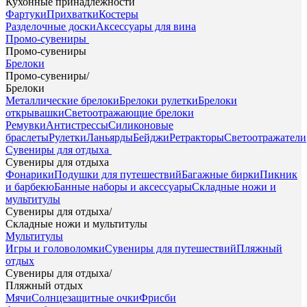
Кухонные принадлежности
Фартуки
Прихватки
Костеры
Разделочные доски
Аксессуары для вина
Промо-сувениры
Промо-сувениры
Брелоки
Промо-сувениры
/
Брелоки
Металлические брелоки
Брелоки рулетки
Брелоки
открывашки
Светоотражающие брелоки
Ремувки
Антистрессы
Силиконовые
браслеты
Рулетки
Ланьярды
Бейджи
Ретракторы
Светоотражатели
Сувениры для отдыха
Сувениры для отдыха
Фонарики
Подушки для путешествий
Багажные бирки
Пикник
и барбекю
Банные наборы и аксессуары
Складные ножи и
мультитулы
Сувениры для отдыха
/
Складные ножи и мультитулы
Мультитулы
Игры и головоломки
Сувениры для путешествий
Пляжный
отдых
Сувениры для отдыха
/
Пляжный отдых
Мячи
Солнцезащитные очки
Фрисби