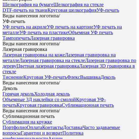
Шелкография на бумаге
Шелкография на стекле
DTF-печать на ткани
Круговая шелкография
УФ-печать
Виды нанесения логотипа
/
УФ-печать
УФ печать на акриле
УФ печать на картоне
УФ печать на
металле
УФ печать на пластике
Объемная УФ печать
Тампопечать
Лазерная гравировка
Виды нанесения логотипа
/
Лазерная гравировка
Лазерная гравировка на коже
Лазерная гравировка на
металле
Лазерная гравировка на стекле
Лазерная гравировка по
дереву
Цветная лазерная гравировка
Лазерная 3D гравировка в
стекле
Тиснение
Круговая УФ-печать
Флекс
Вышивка
Деколь
Виды нанесения логотипа
/
Деколь
Горячая деколь
Холодная деколь
Объемные 3Д наклейки со смолой
Круговая УФ-
печать
Круговая гравировка
Сублимационная печать
Виды нанесения логотипа
/
Сублимационная печать
Сублимация на кружке
Портфолио
Оплата
Контакты
Доставка
Часто задаваемые
вопросы
Гарантии и возврат
Политика
конфиденциальности
Акции