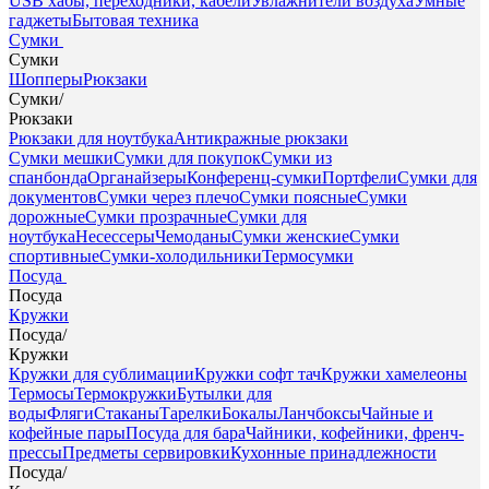
USB хабы, переходники, кабели
Увлажнители воздуха
Умные
гаджеты
Бытовая техника
Сумки
Сумки
Шопперы
Рюкзаки
Сумки
/
Рюкзаки
Рюкзаки для ноутбука
Антикражные рюкзаки
Сумки мешки
Сумки для покупок
Сумки из
спанбонда
Органайзеры
Конференц-сумки
Портфели
Сумки для
документов
Сумки через плечо
Сумки поясные
Сумки
дорожные
Сумки прозрачные
Сумки для
ноутбука
Несессеры
Чемоданы
Сумки женские
Сумки
спортивные
Сумки-холодильники
Термосумки
Посуда
Посуда
Кружки
Посуда
/
Кружки
Кружки для сублимации
Кружки софт тач
Кружки хамелеоны
Термосы
Термокружки
Бутылки для
воды
Фляги
Стаканы
Тарелки
Бокалы
Ланчбоксы
Чайные и
кофейные пары
Посуда для бара
Чайники, кофейники, френч-
прессы
Предметы сервировки
Кухонные принадлежности
Посуда
/