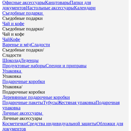
Офисные аксессуары
Канцтовары
Папки для
документов
Настольные аксессуары
Календари
Съедобные подарки
Съедобные подарки
Чай и кофе
Съедобные подарки
/
Чай и кофе
Чай
Кофе
Варенье и мёд
Сладости
Съедобные подарки
/
Сладости
Шоколад
Леденцы
Продуктовые наборы
Специи и приправы
Упаковка
Упаковка
Подарочные коробки
Упаковка
/
Подарочные коробки
Деревянные подарочные коробки
Подарочные пакеты
Тубусы
Жестяная упаковка
Подарочная
упаковка
Личные аксессуары
Личные аксессуары
Косметички
Средства индивидуальной защиты
Обложки для
документов