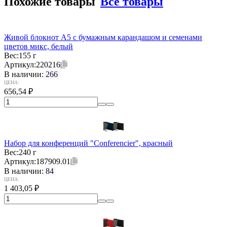
Похожие товары
Все товары
Живой блокнот А5 с бумажным карандашом и семенами
цветов микс, белый
Вес:
155 г
Артикул:
220216
В наличии:
266
ЦЕНА:
656,54
₽
Набор для конференций "Conferencier", красный
Вес:
240 г
Артикул:
187909.01
В наличии:
84
ЦЕНА:
1 403,05
₽