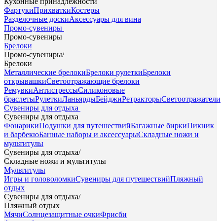
Кухонные принадлежности
Фартуки
Прихватки
Костеры
Разделочные доски
Аксессуары для вина
Промо-сувениры
Промо-сувениры
Брелоки
Промо-сувениры
/
Брелоки
Металлические брелоки
Брелоки рулетки
Брелоки
открывашки
Светоотражающие брелоки
Ремувки
Антистрессы
Силиконовые
браслеты
Рулетки
Ланьярды
Бейджи
Ретракторы
Светоотражатели
Сувениры для отдыха
Сувениры для отдыха
Фонарики
Подушки для путешествий
Багажные бирки
Пикник
и барбекю
Банные наборы и аксессуары
Складные ножи и
мультитулы
Сувениры для отдыха
/
Складные ножи и мультитулы
Мультитулы
Игры и головоломки
Сувениры для путешествий
Пляжный
отдых
Сувениры для отдыха
/
Пляжный отдых
Мячи
Солнцезащитные очки
Фрисби