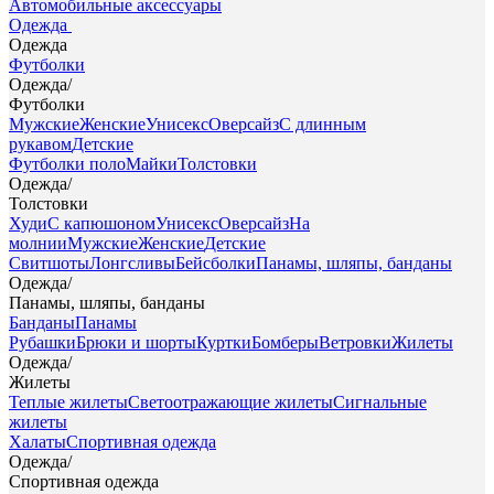
Автомобильные аксессуары
Одежда
Одежда
Футболки
Одежда
/
Футболки
Мужские
Женские
Унисекс
Оверсайз
С длинным
рукавом
Детские
Футболки поло
Майки
Толстовки
Одежда
/
Толстовки
Худи
С капюшоном
Унисекс
Оверсайз
На
молнии
Мужские
Женские
Детские
Свитшоты
Лонгсливы
Бейсболки
Панамы, шляпы, банданы
Одежда
/
Панамы, шляпы, банданы
Банданы
Панамы
Рубашки
Брюки и шорты
Куртки
Бомберы
Ветровки
Жилеты
Одежда
/
Жилеты
Теплые жилеты
Светоотражающие жилеты
Сигнальные
жилеты
Халаты
Спортивная одежда
Одежда
/
Спортивная одежда