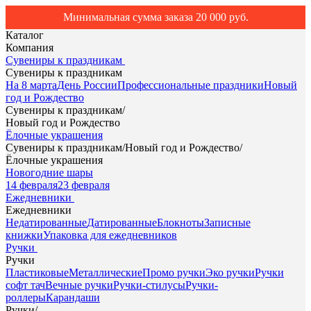
Минимальная сумма заказа 20 000 руб.
Каталог
Компания
Сувениры к праздникам
Сувениры к праздникам
На 8 марта
День России
Профессиональные праздники
Новый
год и Рождество
Сувениры к праздникам
/
Новый год и Рождество
Ёлочные украшения
Сувениры к праздникам
/
Новый год и Рождество
/
Ёлочные украшения
Новогодние шары
14 февраля
23 февраля
Ежедневники
Ежедневники
Недатированные
Датированные
Блокноты
Записные
книжки
Упаковка для ежедневников
Ручки
Ручки
Пластиковые
Металлические
Промо ручки
Эко ручки
Ручки
софт тач
Вечные ручки
Ручки-стилусы
Ручки-
роллеры
Карандаши
Ручки
/