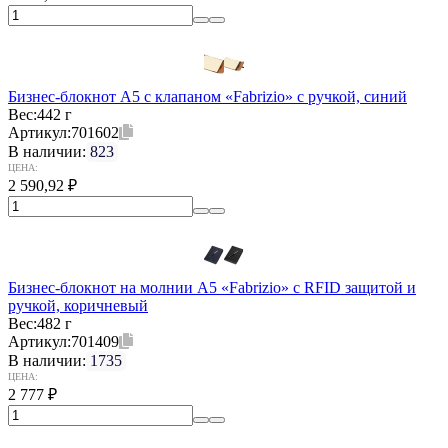
Бизнес-блокнот А5 с клапаном «Fabrizio» с ручкой, синий
Вес:
442 г
Артикул:
701602
В наличии:
823
ЦЕНА:
2 590,92
₽
Бизнес-блокнот на молнии А5 «Fabrizio» с RFID защитой и
ручкой, коричневый
Вес:
482 г
Артикул:
701409
В наличии:
1735
ЦЕНА:
2 777
₽