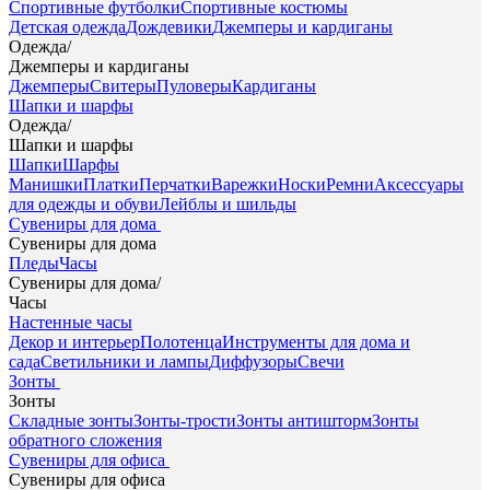
Спортивные футболки
Спортивные костюмы
Детская одежда
Дождевики
Джемперы и кардиганы
Одежда
/
Джемперы и кардиганы
Джемперы
Свитеры
Пуловеры
Кардиганы
Шапки и шарфы
Одежда
/
Шапки и шарфы
Шапки
Шарфы
Манишки
Платки
Перчатки
Варежки
Носки
Ремни
Аксессуары
для одежды и обуви
Лейблы и шильды
Сувениры для дома
Сувениры для дома
Пледы
Часы
Сувениры для дома
/
Часы
Настенные часы
Декор и интерьер
Полотенца
Инструменты для дома и
сада
Светильники и лампы
Диффузоры
Свечи
Зонты
Зонты
Складные зонты
Зонты-трости
Зонты антишторм
Зонты
обратного сложения
Сувениры для офиса
Сувениры для офиса