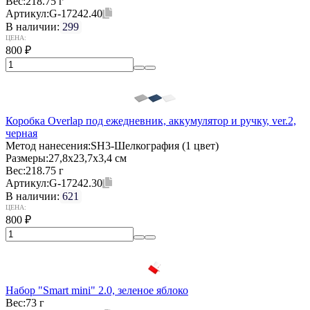
Вес:
218.75 г
Артикул:
G-17242.40
В наличии:
299
ЦЕНА:
800
₽
Коробка Overlap под ежедневник, аккумулятор и ручку, ver.2,
черная
Метод нанесения:
SH3-Шелкография (1 цвет)
Размеры:
27,8х23,7х3,4 см
Вес:
218.75 г
Артикул:
G-17242.30
В наличии:
621
ЦЕНА:
800
₽
Набор "Smart mini" 2.0, зеленое яблоко
Вес:
73 г