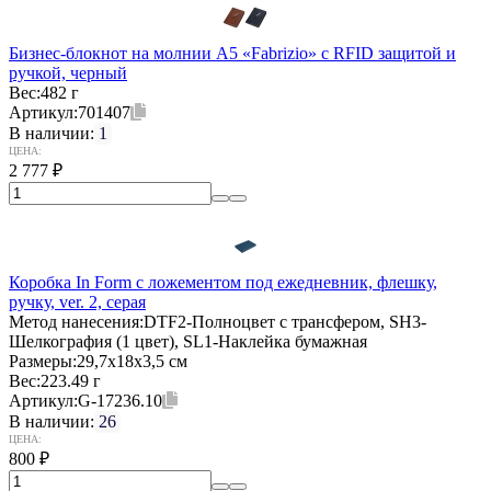
Бизнес-блокнот на молнии А5 «Fabrizio» с RFID защитой и
ручкой, черный
Вес:
482 г
Артикул:
701407
В наличии:
1
ЦЕНА:
2 777
₽
Коробка In Form с ложементом под ежедневник, флешку,
ручку, ver. 2, серая
Метод нанесения:
DTF2-Полноцвет с трансфером, SH3-
Шелкография (1 цвет), SL1-Наклейка бумажная
Размеры:
29,7х18х3,5 см
Вес:
223.49 г
Артикул:
G-17236.10
В наличии:
26
ЦЕНА:
800
₽