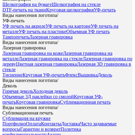
Шелкография на бумаге
Шелкография на стекле
DTF-печать на ткани
Круговая шелкография
УФ-печать
Виды нанесения логотипа
/
УФ-печать
УФ печать на акриле
УФ печать на картоне
УФ печать на
металле
УФ печать на пластике
Объемная УФ печать
Тампопечать
Лазерная гравировка
Виды нанесения логотипа
/
Лазерная гравировка
Лазерная гравировка на коже
Лазерная гравировка на
металле
Лазерная гравировка на стекле
Лазерная гравировка по
дереву
Цветная лазерная гравировка
Лазерная 3D гравировка в
стекле
Тиснение
Круговая УФ-печать
Флекс
Вышивка
Деколь
Виды нанесения логотипа
/
Деколь
Горячая деколь
Холодная деколь
Объемные 3Д наклейки со смолой
Круговая УФ-
печать
Круговая гравировка
Сублимационная печать
Виды нанесения логотипа
/
Сублимационная печать
Сублимация на кружке
Портфолио
Оплата
Контакты
Доставка
Часто задаваемые
вопросы
Гарантии и возврат
Политика
конфиденциальности
Акции