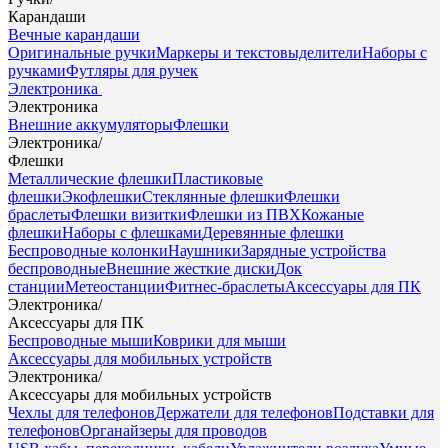
Карандаши
Вечные карандаши
Оригинальные ручки
Маркеры и текстовыделители
Наборы с
ручками
Футляры для ручек
Электроника
Электроника
Внешние аккумуляторы
Флешки
Электроника
/
Флешки
Металлические флешки
Пластиковые
флешки
Экофлешки
Стеклянные флешки
Флешки
браслеты
Флешки визитки
Флешки из ПВХ
Кожаные
флешки
Наборы с флешками
Деревянные флешки
Беспроводные колонки
Наушники
Зарядные устройства
беспроводные
Внешние жесткие диски
Док
станции
Метеостанции
Фитнес-браслеты
Аксессуары для ПК
Электроника
/
Аксессуары для ПК
Беспроводные мыши
Коврики для мыши
Аксессуары для мобильных устройств
Электроника
/
Аксессуары для мобильных устройств
Чехлы для телефонов
Держатели для телефонов
Подставки для
телефонов
Органайзеры для проводов