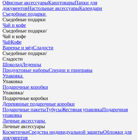
Офисные аксессуары
Канцтовары
Папки для
документов
Настольные аксессуары
Календари
Съедобные подарки
Съедобные подарки
Чай и кофе
Съедобные подарки
/
Чай и кофе
Чай
Кофе
Варенье и мёд
Сладости
Съедобные подарки
/
Сладости
Шоколад
Леденцы
Продуктовые наборы
Специи и приправы
Упаковка
Упаковка
Подарочные коробки
Упаковка
/
Подарочные коробки
Деревянные подарочные коробки
Подарочные пакеты
Тубусы
Жестяная упаковка
Подарочная
упаковка
Личные аксессуары
Личные аксессуары
Косметички
Средства индивидуальной защиты
Обложки для
документов