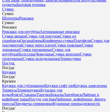
USB хабы, переходники, кабели
Увлажнители воздуха
Умные
гаджеты
Бытовая техника
Сумки
Сумки
Шопперы
Рюкзаки
Сумки
/
Рюкзаки
Рюкзаки для ноутбука
Антикражные рюкзаки
Сумки мешки
Сумки для покупок
Сумки из
спанбонда
Органайзеры
Конференц-сумки
Портфели
Сумки для
документов
Сумки через плечо
Сумки поясные
Сумки
дорожные
Сумки прозрачные
Сумки для
ноутбука
Несессеры
Чемоданы
Сумки женские
Сумки
спортивные
Сумки-холодильники
Термосумки
Посуда
Посуда
Кружки
Посуда
/
Кружки
Кружки для сублимации
Кружки софт тач
Кружки хамелеоны
Термосы
Термокружки
Бутылки для
воды
Фляги
Стаканы
Тарелки
Бокалы
Ланчбоксы
Чайные и
кофейные пары
Посуда для бара
Чайники, кофейники, френч-
прессы
Предметы сервировки
Кухонные принадлежности
Посуда
/