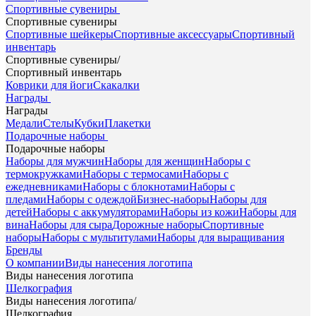
Спортивные сувениры
Спортивные сувениры
Спортивные шейкеры
Спортивные аксессуары
Спортивный
инвентарь
Спортивные сувениры
/
Спортивный инвентарь
Коврики для йоги
Скакалки
Награды
Награды
Медали
Стелы
Кубки
Плакетки
Подарочные наборы
Подарочные наборы
Наборы для мужчин
Наборы для женщин
Наборы с
термокружками
Наборы с термосами
Наборы с
ежедневниками
Наборы с блокнотами
Наборы с
пледами
Наборы с одеждой
Бизнес-наборы
Наборы для
детей
Наборы с аккумуляторами
Наборы из кожи
Наборы для
вина
Наборы для сыра
Дорожные наборы
Спортивные
наборы
Наборы с мультитулами
Наборы для выращивания
Бренды
О компании
Виды нанесения логотипа
Виды нанесения логотипа
Шелкография
Виды нанесения логотипа
/
Шелкография