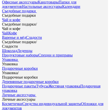
Офисные аксессуары
Канцтовары
Папки для
документов
Настольные аксессуары
Календари
Съедобные подарки
Съедобные подарки
Чай и кофе
Съедобные подарки
/
Чай и кофе
Чай
Кофе
Варенье и мёд
Сладости
Съедобные подарки
/
Сладости
Шоколад
Леденцы
Продуктовые наборы
Специи и приправы
Упаковка
Упаковка
Подарочные коробки
Упаковка
/
Подарочные коробки
Деревянные подарочные коробки
Подарочные пакеты
Тубусы
Жестяная упаковка
Подарочная
упаковка
Личные аксессуары
Личные аксессуары
Косметички
Средства индивидуальной защиты
Обложки для
документов