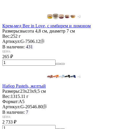
+2
Крем-мед Bee in Love, с имбирем и лимоном
Размеры:
высота 4,8 см, диаметр 7 см
Вес:
252 г
Артикул:
G-7506.12
В наличии:
431
ЦЕНА:
265
₽
+1
Набор Pastels, желтый
Размеры:
23х23х9,5 см
Вес:
1315.11 г
Формат:
А5
Артикул:
G-20546.80
В наличии:
7
ЦЕНА:
2 733
₽