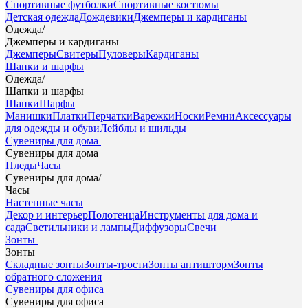
Спортивные футболки
Спортивные костюмы
Детская одежда
Дождевики
Джемперы и кардиганы
Одежда
/
Джемперы и кардиганы
Джемперы
Свитеры
Пуловеры
Кардиганы
Шапки и шарфы
Одежда
/
Шапки и шарфы
Шапки
Шарфы
Манишки
Платки
Перчатки
Варежки
Носки
Ремни
Аксессуары
для одежды и обуви
Лейблы и шильды
Сувениры для дома
Сувениры для дома
Пледы
Часы
Сувениры для дома
/
Часы
Настенные часы
Декор и интерьер
Полотенца
Инструменты для дома и
сада
Светильники и лампы
Диффузоры
Свечи
Зонты
Зонты
Складные зонты
Зонты-трости
Зонты антишторм
Зонты
обратного сложения
Сувениры для офиса
Сувениры для офиса