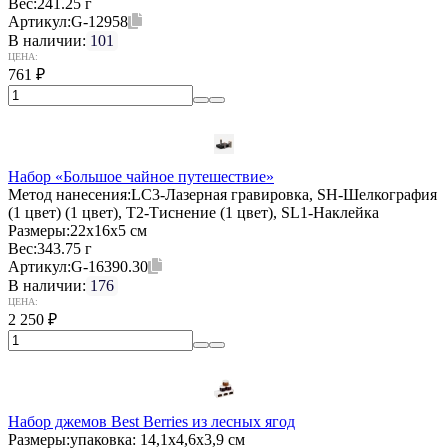
Вес:
241.25 г
Артикул:
G-12958
В наличии:
101
ЦЕНА:
761
₽
Набор «Большое чайное путешествие»
Метод нанесения:
LC3-Лазерная гравировка, SH-Шелкография
(1 цвет) (1 цвет), T2-Тиснение (1 цвет), SL1-Наклейка
Размеры:
22х16х5 см
Вес:
343.75 г
Артикул:
G-16390.30
В наличии:
176
ЦЕНА:
2 250
₽
Набор джемов Best Berries из лесных ягод
Размеры:
упаковка: 14,1х4,6х3,9 см