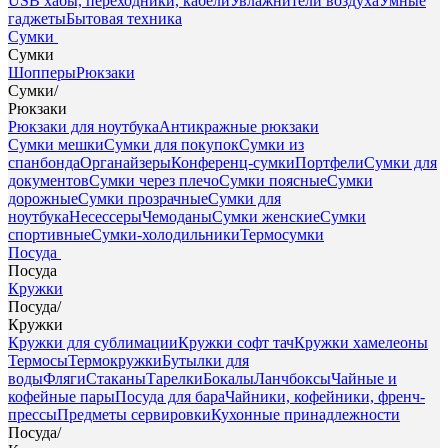
USB хабы, переходники, кабели
Увлажнители воздуха
Умные
гаджеты
Бытовая техника
Сумки
Сумки
Шопперы
Рюкзаки
Сумки
/
Рюкзаки
Рюкзаки для ноутбука
Антикражные рюкзаки
Сумки мешки
Сумки для покупок
Сумки из
спанбонда
Органайзеры
Конференц-сумки
Портфели
Сумки для
документов
Сумки через плечо
Сумки поясные
Сумки
дорожные
Сумки прозрачные
Сумки для
ноутбука
Несессеры
Чемоданы
Сумки женские
Сумки
спортивные
Сумки-холодильники
Термосумки
Посуда
Посуда
Кружки
Посуда
/
Кружки
Кружки для сублимации
Кружки софт тач
Кружки хамелеоны
Термосы
Термокружки
Бутылки для
воды
Фляги
Стаканы
Тарелки
Бокалы
Ланчбоксы
Чайные и
кофейные пары
Посуда для бара
Чайники, кофейники, френч-
прессы
Предметы сервировки
Кухонные принадлежности
Посуда
/