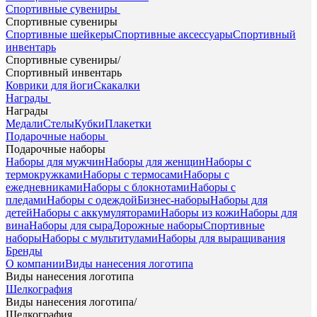
Спортивные сувениры
Спортивные сувениры
Спортивные шейкеры
Спортивные аксессуары
Спортивный
инвентарь
Спортивные сувениры
/
Спортивный инвентарь
Коврики для йоги
Скакалки
Награды
Награды
Медали
Стелы
Кубки
Плакетки
Подарочные наборы
Подарочные наборы
Наборы для мужчин
Наборы для женщин
Наборы с
термокружками
Наборы с термосами
Наборы с
ежедневниками
Наборы с блокнотами
Наборы с
пледами
Наборы с одеждой
Бизнес-наборы
Наборы для
детей
Наборы с аккумуляторами
Наборы из кожи
Наборы для
вина
Наборы для сыра
Дорожные наборы
Спортивные
наборы
Наборы с мультитулами
Наборы для выращивания
Бренды
О компании
Виды нанесения логотипа
Виды нанесения логотипа
Шелкография
Виды нанесения логотипа
/
Шелкография