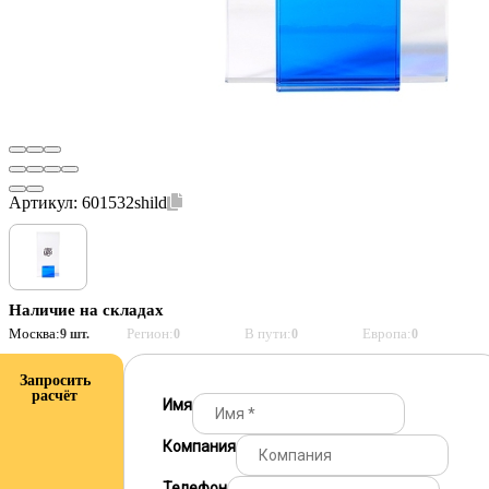
Артикул:
601532shild
Наличие на складах
Москва:
Регион:
В пути:
Европа:
9 шт.
0
0
0
Запросить
расчёт
Имя
Компания
Телефон