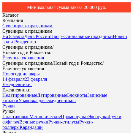
Минимальная сумма заказа 20 000 руб.
Каталог
Компания
Сувениры к праздникам
Сувениры к праздникам
На 8 марта
День России
Профессиональные праздники
Новый
год и Рождество
Сувениры к праздникам
/
Новый год и Рождество
Ёлочные украшения
Сувениры к праздникам
/
Новый год и Рождество
/
Ёлочные украшения
Новогодние шары
14 февраля
23 февраля
Ежедневники
Ежедневники
Недатированные
Датированные
Блокноты
Записные
книжки
Упаковка для ежедневников
Ручки
Ручки
Пластиковые
Металлические
Промо ручки
Эко ручки
Ручки
софт тач
Вечные ручки
Ручки-стилусы
Ручки-
роллеры
Карандаши
Ручки
/