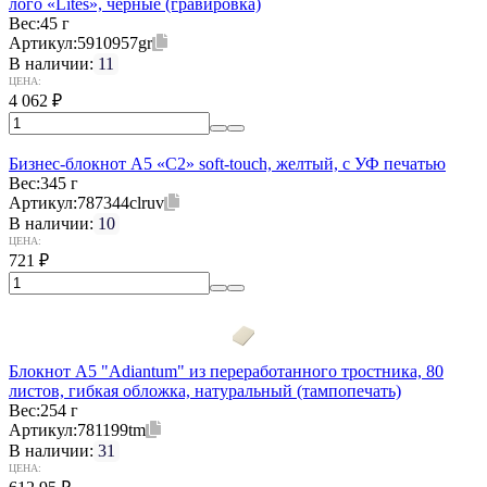
лого «Lites», черные (гравировка)
Вес:
45 г
Артикул:
5910957gr
В наличии:
11
ЦЕНА:
4 062
₽
Бизнес-блокнот А5 «C2» soft-touch, желтый, с УФ печатью
Вес:
345 г
Артикул:
787344clruv
В наличии:
10
ЦЕНА:
721
₽
Блокнот А5 "Adiantum" из переработанного тростника, 80
листов, гибкая обложка, натуральный (тампопечать)
Вес:
254 г
Артикул:
781199tm
В наличии:
31
ЦЕНА: