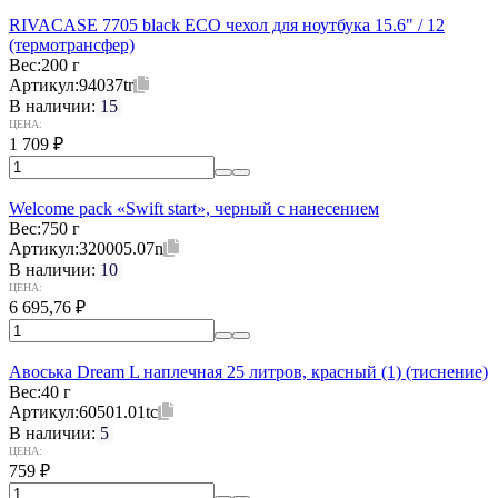
RIVACASE 7705 black ECO чехол для ноутбука 15.6" / 12
(термотрансфер)
Вес:
200 г
Артикул:
94037tr
В наличии:
15
ЦЕНА:
1 709
₽
Welcome pack «Swift start», черный с нанесением
Вес:
750 г
Артикул:
320005.07n
В наличии:
10
ЦЕНА:
6 695,76
₽
Авоська Dream L наплечная 25 литров, красный (1) (тиснение)
Вес:
40 г
Артикул:
60501.01tc
В наличии:
5
ЦЕНА:
759
₽