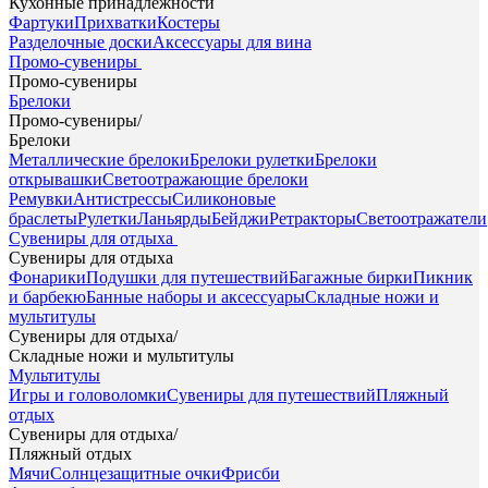
Кухонные принадлежности
Фартуки
Прихватки
Костеры
Разделочные доски
Аксессуары для вина
Промо-сувениры
Промо-сувениры
Брелоки
Промо-сувениры
/
Брелоки
Металлические брелоки
Брелоки рулетки
Брелоки
открывашки
Светоотражающие брелоки
Ремувки
Антистрессы
Силиконовые
браслеты
Рулетки
Ланьярды
Бейджи
Ретракторы
Светоотражатели
Сувениры для отдыха
Сувениры для отдыха
Фонарики
Подушки для путешествий
Багажные бирки
Пикник
и барбекю
Банные наборы и аксессуары
Складные ножи и
мультитулы
Сувениры для отдыха
/
Складные ножи и мультитулы
Мультитулы
Игры и головоломки
Сувениры для путешествий
Пляжный
отдых
Сувениры для отдыха
/
Пляжный отдых
Мячи
Солнцезащитные очки
Фрисби