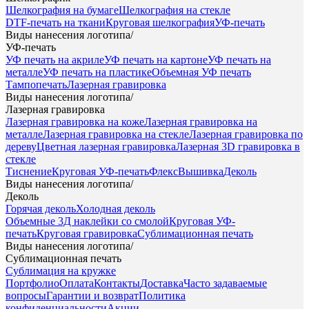
Шелкография на бумаге
Шелкография на стекле
DTF-печать на ткани
Круговая шелкография
УФ-печать
Виды нанесения логотипа
/
УФ-печать
УФ печать на акриле
УФ печать на картоне
УФ печать на
металле
УФ печать на пластике
Объемная УФ печать
Тампопечать
Лазерная гравировка
Виды нанесения логотипа
/
Лазерная гравировка
Лазерная гравировка на коже
Лазерная гравировка на
металле
Лазерная гравировка на стекле
Лазерная гравировка по
дереву
Цветная лазерная гравировка
Лазерная 3D гравировка в
стекле
Тиснение
Круговая УФ-печать
Флекс
Вышивка
Деколь
Виды нанесения логотипа
/
Деколь
Горячая деколь
Холодная деколь
Объемные 3Д наклейки со смолой
Круговая УФ-
печать
Круговая гравировка
Сублимационная печать
Виды нанесения логотипа
/
Сублимационная печать
Сублимация на кружке
Портфолио
Оплата
Контакты
Доставка
Часто задаваемые
вопросы
Гарантии и возврат
Политика
конфиденциальности
Акции