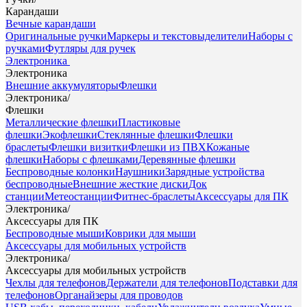
Карандаши
Вечные карандаши
Оригинальные ручки
Маркеры и текстовыделители
Наборы с
ручками
Футляры для ручек
Электроника
Электроника
Внешние аккумуляторы
Флешки
Электроника
/
Флешки
Металлические флешки
Пластиковые
флешки
Экофлешки
Стеклянные флешки
Флешки
браслеты
Флешки визитки
Флешки из ПВХ
Кожаные
флешки
Наборы с флешками
Деревянные флешки
Беспроводные колонки
Наушники
Зарядные устройства
беспроводные
Внешние жесткие диски
Док
станции
Метеостанции
Фитнес-браслеты
Аксессуары для ПК
Электроника
/
Аксессуары для ПК
Беспроводные мыши
Коврики для мыши
Аксессуары для мобильных устройств
Электроника
/
Аксессуары для мобильных устройств
Чехлы для телефонов
Держатели для телефонов
Подставки для
телефонов
Органайзеры для проводов