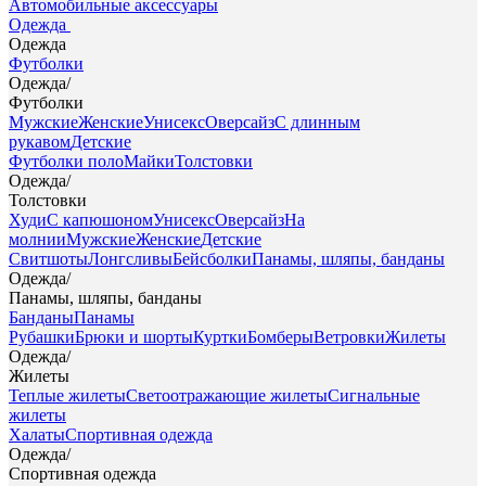
Автомобильные аксессуары
Одежда
Одежда
Футболки
Одежда
/
Футболки
Мужские
Женские
Унисекс
Оверсайз
С длинным
рукавом
Детские
Футболки поло
Майки
Толстовки
Одежда
/
Толстовки
Худи
С капюшоном
Унисекс
Оверсайз
На
молнии
Мужские
Женские
Детские
Свитшоты
Лонгсливы
Бейсболки
Панамы, шляпы, банданы
Одежда
/
Панамы, шляпы, банданы
Банданы
Панамы
Рубашки
Брюки и шорты
Куртки
Бомберы
Ветровки
Жилеты
Одежда
/
Жилеты
Теплые жилеты
Светоотражающие жилеты
Сигнальные
жилеты
Халаты
Спортивная одежда
Одежда
/
Спортивная одежда