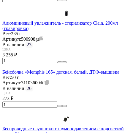
Алюминиевый увлажнитель - стерилизатор Clain, 200мл
(гравировка)
Вес:
235 г
Артикул:
500908gr
В наличии:
23
ЦЕНА:
3 255
₽
Бейсболка «Memphis 165» детская, белый, ДТФ-вышивка
Вес:
50 г
Артикул:
31103600dtf
В наличии:
26
ЦЕНА:
273
₽
Беспроводные наушники с шумоподавлением c подсветкой