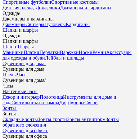
Спортивные футболки
Спортивные костюмы
Детская одежда
Дождевики
Джемперы и кардиганы
Одежда
/
Джемперы и кардиганы
Джемперы
Свитеры
Пуловеры
Кардиганы
Шапки и шарфы
Одежда
/
Шапки и шарфы
Шапки
Шарфы
Манишки
Платки
Перчатки
Варежки
Носки
Ремни
Аксессуары
для одежды и обуви
Лейблы и шильды
Сувениры для дома
Сувениры для дома
Пледы
Часы
Сувениры для дома
/
Часы
Настенные часы
Декор и интерьер
Полотенца
Инструменты для дома и
сада
Светильники и лампы
Диффузоры
Свечи
Зонты
Зонты
Складные зонты
Зонты-трости
Зонты антишторм
Зонты
обратного сложения
Сувениры для офиса
Сувениры для офиса