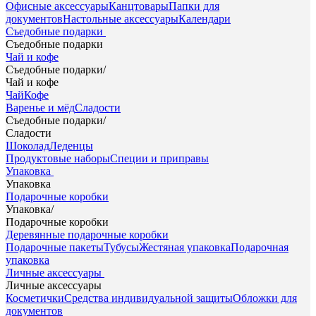
Офисные аксессуары
Канцтовары
Папки для
документов
Настольные аксессуары
Календари
Съедобные подарки
Съедобные подарки
Чай и кофе
Съедобные подарки
/
Чай и кофе
Чай
Кофе
Варенье и мёд
Сладости
Съедобные подарки
/
Сладости
Шоколад
Леденцы
Продуктовые наборы
Специи и приправы
Упаковка
Упаковка
Подарочные коробки
Упаковка
/
Подарочные коробки
Деревянные подарочные коробки
Подарочные пакеты
Тубусы
Жестяная упаковка
Подарочная
упаковка
Личные аксессуары
Личные аксессуары
Косметички
Средства индивидуальной защиты
Обложки для
документов