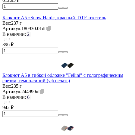
612,95
₽
Блокнот А5 «Snow Hard», красный, DTF текстиль
Вес:
237 г
Артикул:
180930.01dtf
В наличии:
2
ЦЕНА:
396
₽
Блокнот А5 в гибкой обложке "Fellini" с голографическим
срезом, темно-синий (уф печать)
Вес:
235 г
Артикул:
244990uf
В наличии:
6
ЦЕНА:
942
₽