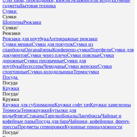
USB хабы, переходники, кабели
Увлажнители воздуха
Умные
гаджеты
Бытовая техника
Сумки
Сумки
Шопперы
Рюкзаки
Сумки
/
Рюкзаки
Рюкзаки для ноутбука
Антикражные рюкзаки
Сумки мешки
Сумки для покупок
Сумки из
спанбонда
Органайзеры
Конференц-сумки
Портфели
Сумки для
документов
Сумки через плечо
Сумки поясные
Сумки
дорожные
Сумки прозрачные
Сумки для
ноутбука
Несессеры
Чемоданы
Сумки женские
Сумки
спортивные
Сумки-холодильники
Термосумки
Посуда
Посуда
Кружки
Посуда
/
Кружки
Кружки для сублимации
Кружки софт тач
Кружки хамелеоны
Термосы
Термокружки
Бутылки для
воды
Фляги
Стаканы
Тарелки
Бокалы
Ланчбоксы
Чайные и
кофейные пары
Посуда для бара
Чайники, кофейники, френч-
прессы
Предметы сервировки
Кухонные принадлежности
Посуда
/