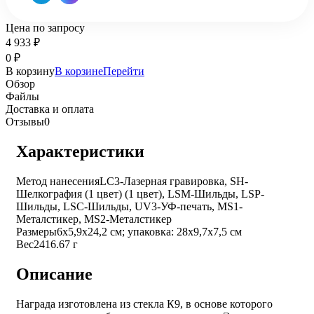
Цена по запросу
4 933
₽
0
₽
В корзину
В корзине
Перейти
Обзор
Файлы
Доставка и оплата
Отзывы
0
Характеристики
Метод нанесения
LC3-Лазерная гравировка, SH-
Шелкография (1 цвет) (1 цвет), LSM-Шильды, LSP-
Шильды, LSC-Шильды, UV3-УФ-печать, MS1-
Металстикер, MS2-Металстикер
Размеры
6х5,9х24,2 см; упаковка: 28х9,7х7,5 см
Вес
2416.67 г
Описание
Награда изготовлена из стекла К9, в основе которого