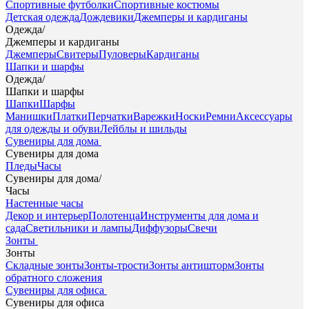
Спортивные футболки
Спортивные костюмы
Детская одежда
Дождевики
Джемперы и кардиганы
Одежда
/
Джемперы и кардиганы
Джемперы
Свитеры
Пуловеры
Кардиганы
Шапки и шарфы
Одежда
/
Шапки и шарфы
Шапки
Шарфы
Манишки
Платки
Перчатки
Варежки
Носки
Ремни
Аксессуары
для одежды и обуви
Лейблы и шильды
Сувениры для дома
Сувениры для дома
Пледы
Часы
Сувениры для дома
/
Часы
Настенные часы
Декор и интерьер
Полотенца
Инструменты для дома и
сада
Светильники и лампы
Диффузоры
Свечи
Зонты
Зонты
Складные зонты
Зонты-трости
Зонты антишторм
Зонты
обратного сложения
Сувениры для офиса
Сувениры для офиса