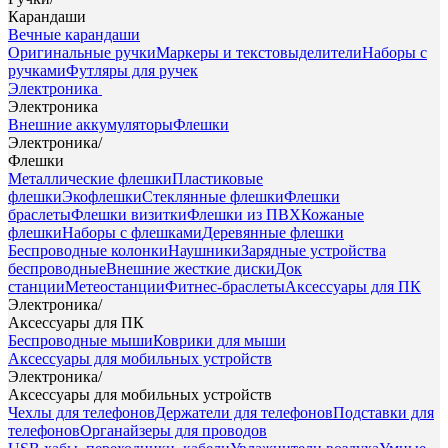
Карандаши
Вечные карандаши
Оригинальные ручки
Маркеры и текстовыделители
Наборы с
ручками
Футляры для ручек
Электроника
Электроника
Внешние аккумуляторы
Флешки
Электроника
/
Флешки
Металлические флешки
Пластиковые
флешки
Экофлешки
Стеклянные флешки
Флешки
браслеты
Флешки визитки
Флешки из ПВХ
Кожаные
флешки
Наборы с флешками
Деревянные флешки
Беспроводные колонки
Наушники
Зарядные устройства
беспроводные
Внешние жесткие диски
Док
станции
Метеостанции
Фитнес-браслеты
Аксессуары для ПК
Электроника
/
Аксессуары для ПК
Беспроводные мыши
Коврики для мыши
Аксессуары для мобильных устройств
Электроника
/
Аксессуары для мобильных устройств
Чехлы для телефонов
Держатели для телефонов
Подставки для
телефонов
Органайзеры для проводов