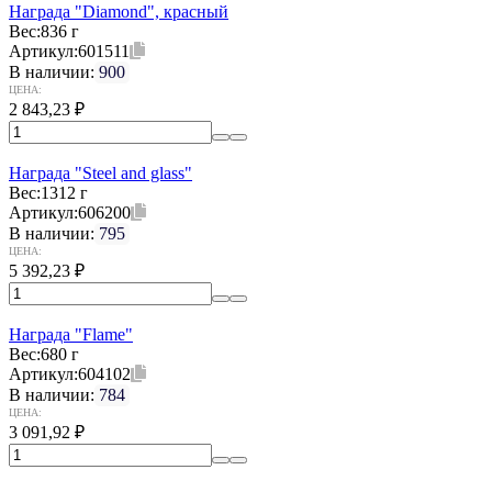
Награда "Diamond", красный
Вес:
836 г
Артикул:
601511
В наличии:
900
ЦЕНА:
2 843,23
₽
Награда "Steel and glass"
Вес:
1312 г
Артикул:
606200
В наличии:
795
ЦЕНА:
5 392,23
₽
Награда "Flame"
Вес:
680 г
Артикул:
604102
В наличии:
784
ЦЕНА:
3 091,92
₽