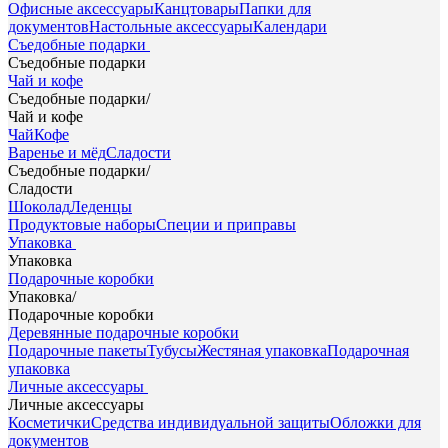
Офисные аксессуары
Канцтовары
Папки для
документов
Настольные аксессуары
Календари
Съедобные подарки
Съедобные подарки
Чай и кофе
Съедобные подарки
/
Чай и кофе
Чай
Кофе
Варенье и мёд
Сладости
Съедобные подарки
/
Сладости
Шоколад
Леденцы
Продуктовые наборы
Специи и приправы
Упаковка
Упаковка
Подарочные коробки
Упаковка
/
Подарочные коробки
Деревянные подарочные коробки
Подарочные пакеты
Тубусы
Жестяная упаковка
Подарочная
упаковка
Личные аксессуары
Личные аксессуары
Косметички
Средства индивидуальной защиты
Обложки для
документов