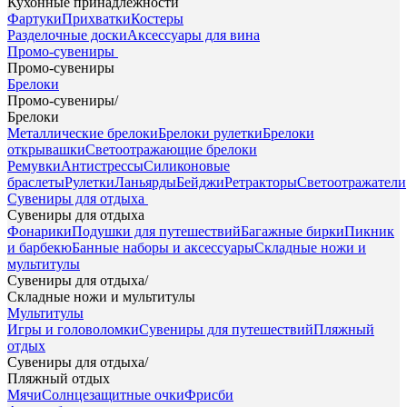
Кухонные принадлежности
Фартуки
Прихватки
Костеры
Разделочные доски
Аксессуары для вина
Промо-сувениры
Промо-сувениры
Брелоки
Промо-сувениры
/
Брелоки
Металлические брелоки
Брелоки рулетки
Брелоки
открывашки
Светоотражающие брелоки
Ремувки
Антистрессы
Силиконовые
браслеты
Рулетки
Ланьярды
Бейджи
Ретракторы
Светоотражатели
Сувениры для отдыха
Сувениры для отдыха
Фонарики
Подушки для путешествий
Багажные бирки
Пикник
и барбекю
Банные наборы и аксессуары
Складные ножи и
мультитулы
Сувениры для отдыха
/
Складные ножи и мультитулы
Мультитулы
Игры и головоломки
Сувениры для путешествий
Пляжный
отдых
Сувениры для отдыха
/
Пляжный отдых
Мячи
Солнцезащитные очки
Фрисби