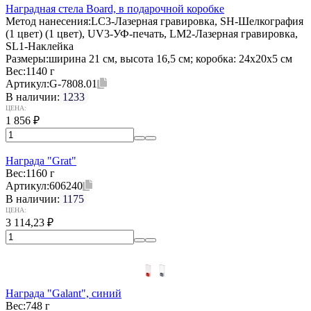
Наградная стела Board, в подарочной коробке
Метод нанесения:
LC3-Лазерная гравировка, SH-Шелкография
(1 цвет) (1 цвет), UV3-УФ-печать, LM2-Лазерная гравировка,
SL1-Наклейка
Размеры:
ширина 21 см, высота 16,5 см; коробка: 24х20х5 см
Вес:
1140 г
Артикул:
G-7808.01
В наличии:
1233
ЦЕНА:
1 856
₽
Награда "Grat"
Вес:
1160 г
Артикул:
606240
В наличии:
1175
ЦЕНА:
3 114,23
₽
Награда "Galant", синий
Вес:
748 г