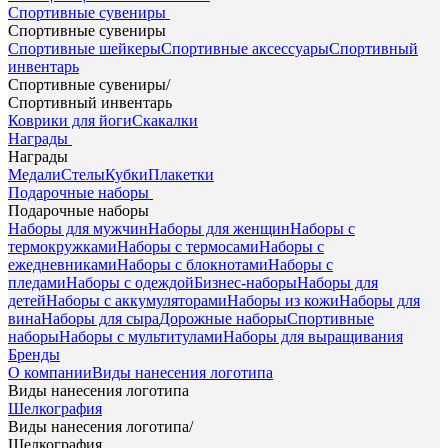
Спортивные сувениры
Спортивные сувениры
Спортивные шейкеры
Спортивные аксессуары
Спортивный
инвентарь
Спортивные сувениры
/
Спортивный инвентарь
Коврики для йоги
Скакалки
Награды
Награды
Медали
Стелы
Кубки
Плакетки
Подарочные наборы
Подарочные наборы
Наборы для мужчин
Наборы для женщин
Наборы с
термокружками
Наборы с термосами
Наборы с
ежедневниками
Наборы с блокнотами
Наборы с
пледами
Наборы с одеждой
Бизнес-наборы
Наборы для
детей
Наборы с аккумуляторами
Наборы из кожи
Наборы для
вина
Наборы для сыра
Дорожные наборы
Спортивные
наборы
Наборы с мультитулами
Наборы для выращивания
Бренды
О компании
Виды нанесения логотипа
Виды нанесения логотипа
Шелкография
Виды нанесения логотипа
/
Шелкография