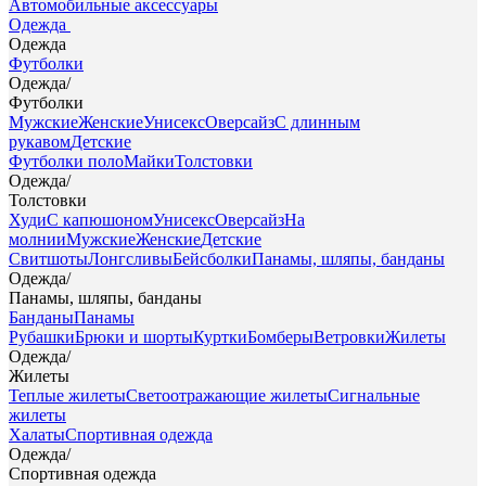
Автомобильные аксессуары
Одежда
Одежда
Футболки
Одежда
/
Футболки
Мужские
Женские
Унисекс
Оверсайз
С длинным
рукавом
Детские
Футболки поло
Майки
Толстовки
Одежда
/
Толстовки
Худи
С капюшоном
Унисекс
Оверсайз
На
молнии
Мужские
Женские
Детские
Свитшоты
Лонгсливы
Бейсболки
Панамы, шляпы, банданы
Одежда
/
Панамы, шляпы, банданы
Банданы
Панамы
Рубашки
Брюки и шорты
Куртки
Бомберы
Ветровки
Жилеты
Одежда
/
Жилеты
Теплые жилеты
Светоотражающие жилеты
Сигнальные
жилеты
Халаты
Спортивная одежда
Одежда
/
Спортивная одежда