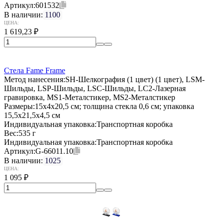
Артикул:
601532
В наличии:
1100
ЦЕНА:
1 619,23
₽
Стела Fame Frame
Метод нанесения:
SH-Шелкография (1 цвет) (1 цвет), LSM-
Шильды, LSP-Шильды, LSC-Шильды, LC2-Лазерная
гравировка, MS1-Металстикер, MS2-Металстикер
Размеры:
15x4x20,5 см; толщина стекла 0,6 см; упаковка
15,5х21,5х4,5 см
Индивидуальная упаковка:
Транспортная коробка
Вес:
535 г
Индивидуальная упаковка:
Транспортная коробка
Артикул:
G-66011.10
В наличии:
1025
ЦЕНА:
1 095
₽