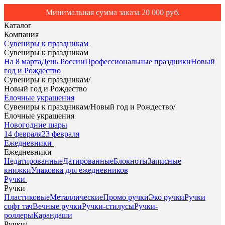
Минимальная сумма заказа 20 000 руб.
Каталог
Компания
Сувениры к праздникам
Сувениры к праздникам
На 8 марта
День России
Профессиональные праздники
Новый
год и Рождество
Сувениры к праздникам
/
Новый год и Рождество
Ёлочные украшения
Сувениры к праздникам
/
Новый год и Рождество
/
Ёлочные украшения
Новогодние шары
14 февраля
23 февраля
Ежедневники
Ежедневники
Недатированные
Датированные
Блокноты
Записные
книжки
Упаковка для ежедневников
Ручки
Ручки
Пластиковые
Металлические
Промо ручки
Эко ручки
Ручки
софт тач
Вечные ручки
Ручки-стилусы
Ручки-
роллеры
Карандаши
Ручки
/