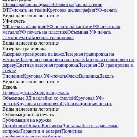
Шелкография на бумаге
Шелкография на стекле
DTF-печать на ткани
Круговая шелкография
УФ-печать
Виды нанесения логотипа
/
УФ-печать
УФ печать на акриле
УФ печать на картоне
УФ печать на
металле
УФ печать на пластике
Объемная УФ печать
Тампопечать
Лазерная гравировка
Виды нанесения логотипа
/
Лазерная гравировка
Лазерная гравировка на коже
Лазерная гравировка на
металле
Лазерная гравировка на стекле
Лазерная гравировка по
дереву
Цветная лазерная гравировка
Лазерная 3D гравировка в
стекле
Тиснение
Круговая УФ-печать
Флекс
Вышивка
Деколь
Виды нанесения логотипа
/
Деколь
Горячая деколь
Холодная деколь
Объемные 3Д наклейки со смолой
Круговая УФ-
печать
Круговая гравировка
Сублимационная печать
Виды нанесения логотипа
/
Сублимационная печать
Сублимация на кружке
Портфолио
Оплата
Контакты
Доставка
Часто задаваемые
вопросы
Гарантии и возврат
Политика
конфиденциальности
Акции