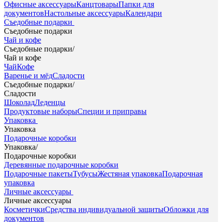
Офисные аксессуары
Канцтовары
Папки для
документов
Настольные аксессуары
Календари
Съедобные подарки
Съедобные подарки
Чай и кофе
Съедобные подарки
/
Чай и кофе
Чай
Кофе
Варенье и мёд
Сладости
Съедобные подарки
/
Сладости
Шоколад
Леденцы
Продуктовые наборы
Специи и приправы
Упаковка
Упаковка
Подарочные коробки
Упаковка
/
Подарочные коробки
Деревянные подарочные коробки
Подарочные пакеты
Тубусы
Жестяная упаковка
Подарочная
упаковка
Личные аксессуары
Личные аксессуары
Косметички
Средства индивидуальной защиты
Обложки для
документов