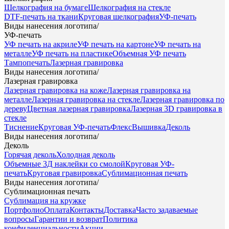
Шелкография на бумаге
Шелкография на стекле
DTF-печать на ткани
Круговая шелкография
УФ-печать
Виды нанесения логотипа
/
УФ-печать
УФ печать на акриле
УФ печать на картоне
УФ печать на
металле
УФ печать на пластике
Объемная УФ печать
Тампопечать
Лазерная гравировка
Виды нанесения логотипа
/
Лазерная гравировка
Лазерная гравировка на коже
Лазерная гравировка на
металле
Лазерная гравировка на стекле
Лазерная гравировка по
дереву
Цветная лазерная гравировка
Лазерная 3D гравировка в
стекле
Тиснение
Круговая УФ-печать
Флекс
Вышивка
Деколь
Виды нанесения логотипа
/
Деколь
Горячая деколь
Холодная деколь
Объемные 3Д наклейки со смолой
Круговая УФ-
печать
Круговая гравировка
Сублимационная печать
Виды нанесения логотипа
/
Сублимационная печать
Сублимация на кружке
Портфолио
Оплата
Контакты
Доставка
Часто задаваемые
вопросы
Гарантии и возврат
Политика
конфиденциальности
Акции