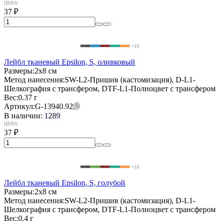
ЦЕНА:
37
₽
+10
Лейбл тканевый Epsilon, S, оливковый
Размеры:
2х8 см
Метод нанесения:
SW-L2-Пришив (кастомизация), D-L1-
Шелкография с трансфером, DTF-L1-Полноцвет с трансфером
Вес:
0.37 г
Артикул:
G-13940.92
В наличии:
1289
ЦЕНА:
37
₽
+10
Лейбл тканевый Epsilon, S, голубой
Размеры:
2х8 см
Метод нанесения:
SW-L2-Пришив (кастомизация), D-L1-
Шелкография с трансфером, DTF-L1-Полноцвет с трансфером
Вес:
0.4 г