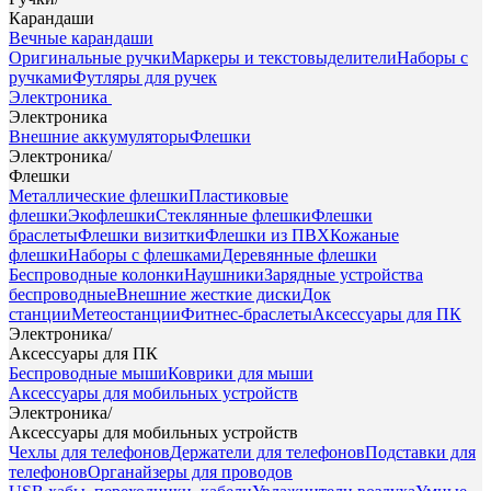
Карандаши
Вечные карандаши
Оригинальные ручки
Маркеры и текстовыделители
Наборы с
ручками
Футляры для ручек
Электроника
Электроника
Внешние аккумуляторы
Флешки
Электроника
/
Флешки
Металлические флешки
Пластиковые
флешки
Экофлешки
Стеклянные флешки
Флешки
браслеты
Флешки визитки
Флешки из ПВХ
Кожаные
флешки
Наборы с флешками
Деревянные флешки
Беспроводные колонки
Наушники
Зарядные устройства
беспроводные
Внешние жесткие диски
Док
станции
Метеостанции
Фитнес-браслеты
Аксессуары для ПК
Электроника
/
Аксессуары для ПК
Беспроводные мыши
Коврики для мыши
Аксессуары для мобильных устройств
Электроника
/
Аксессуары для мобильных устройств
Чехлы для телефонов
Держатели для телефонов
Подставки для
телефонов
Органайзеры для проводов