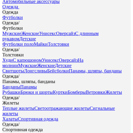
Автомобильные аксессуары
Одежда
Одежда
Футболки
Одежда
/
Футболки
Мужские
Женские
Унисекс
Оверсайз
С длинным
рукавом
Детские
Футболки поло
Майки
Толстовки
Одежда
/
Толстовки
Худи
С капюшоном
Унисекс
Оверсайз
На
молнии
Мужские
Женские
Детские
Свитшоты
Лонгсливы
Бейсболки
Панамы, шляпы, банданы
Одежда
/
Панамы, шляпы, банданы
Банданы
Панамы
Рубашки
Брюки и шорты
Куртки
Бомберы
Ветровки
Жилеты
Одежда
/
Жилеты
Теплые жилеты
Светоотражающие жилеты
Сигнальные
жилеты
Халаты
Спортивная одежда
Одежда
/
Спортивная одежда