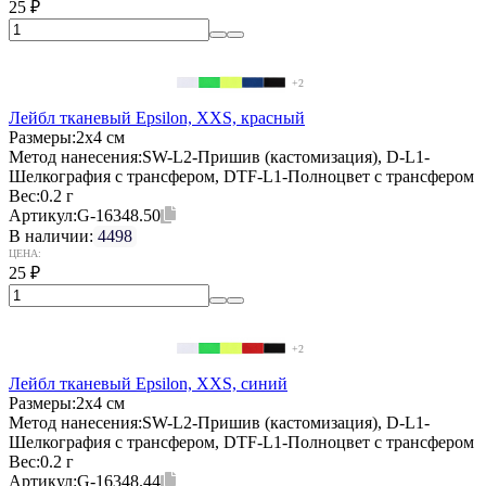
25
₽
+2
Лейбл тканевый Epsilon, XXS, красный
Размеры:
2х4 см
Метод нанесения:
SW-L2-Пришив (кастомизация), D-L1-
Шелкография с трансфером, DTF-L1-Полноцвет с трансфером
Вес:
0.2 г
Артикул:
G-16348.50
В наличии:
4498
ЦЕНА:
25
₽
+2
Лейбл тканевый Epsilon, XXS, синий
Размеры:
2х4 см
Метод нанесения:
SW-L2-Пришив (кастомизация), D-L1-
Шелкография с трансфером, DTF-L1-Полноцвет с трансфером
Вес:
0.2 г
Артикул:
G-16348.44