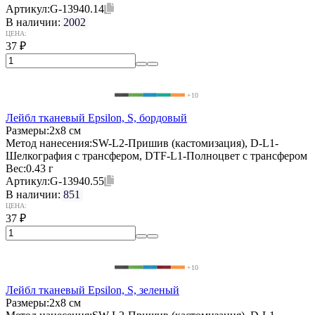
Артикул:
G-13940.14
В наличии:
2002
ЦЕНА:
37
₽
+10
Лейбл тканевый Epsilon, S, бордовый
Размеры:
2х8 см
Метод нанесения:
SW-L2-Пришив (кастомизация), D-L1-
Шелкография с трансфером, DTF-L1-Полноцвет с трансфером
Вес:
0.43 г
Артикул:
G-13940.55
В наличии:
851
ЦЕНА:
37
₽
+10
Лейбл тканевый Epsilon, S, зеленый
Размеры:
2х8 см