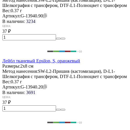
Метод нанесения:
SW-L2-Пришив (кастомизация), D-L1-
Шелкография с трансфером, DTF-L1-Полноцвет с трансфером
Вес:
0.37 г
Артикул:
G-13940.90
В наличии:
3234
ЦЕНА:
37
₽
+10
Лейбл тканевый Epsilon, S, оранжевый
Размеры:
2х8 см
Метод нанесения:
SW-L2-Пришив (кастомизация), D-L1-
Шелкография с трансфером, DTF-L1-Полноцвет с трансфером
Вес:
0.37 г
Артикул:
G-13940.20
В наличии:
3691
ЦЕНА:
37
₽
+10