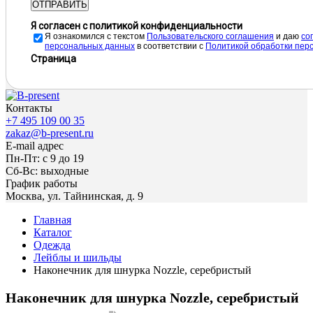
ОТПРАВИТЬ
Я согласен с политикой конфиденциальности
Я ознакомился с текстом
Пользовательского соглашения
и даю
cо
персональных данных
в соответствии с
Политикой обработки пер
Страница
Контакты
+7 495 109 00 35
zakaz@b-present.ru
E-mail адрес
Пн-Пт: с 9 до 19
Сб-Вс: выходные
График работы
Москва, ул. Тайнинская, д. 9
Главная
Каталог
Одежда
Лейблы и шильды
Наконечник для шнурка Nozzle, серебристый
Наконечник для шнурка Nozzle, серебристый