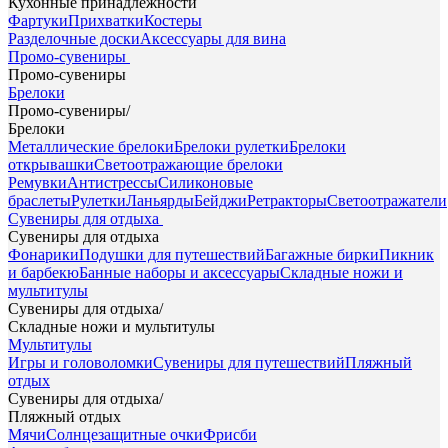
Кухонные принадлежности
Фартуки
Прихватки
Костеры
Разделочные доски
Аксессуары для вина
Промо-сувениры
Промо-сувениры
Брелоки
Промо-сувениры
/
Брелоки
Металлические брелоки
Брелоки рулетки
Брелоки
открывашки
Светоотражающие брелоки
Ремувки
Антистрессы
Силиконовые
браслеты
Рулетки
Ланьярды
Бейджи
Ретракторы
Светоотражатели
Сувениры для отдыха
Сувениры для отдыха
Фонарики
Подушки для путешествий
Багажные бирки
Пикник
и барбекю
Банные наборы и аксессуары
Складные ножи и
мультитулы
Сувениры для отдыха
/
Складные ножи и мультитулы
Мультитулы
Игры и головоломки
Сувениры для путешествий
Пляжный
отдых
Сувениры для отдыха
/
Пляжный отдых
Мячи
Солнцезащитные очки
Фрисби