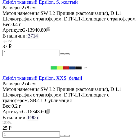
Лейбл тканевый Epsilon, S, желтый
Размеры:
2х8 см
Метод нанесения:
SW-L2-Пришив (кастомизация), D-L1-
Шелкография с трансфером, DTF-L1-Полноцвет с трансфером
Вес:
0.4 г
Артикул:
G-13940.80
В наличии:
3714
ЦЕНА:
37
₽
+2
Лейбл тканевый Epsilon, XXS, белый
Размеры:
2х4 см
Метод нанесения:
SW-L2-Пришив (кастомизация), D-L1-
Шелкография с трансфером, DTF-L1-Полноцвет с
трансфером, SB2-L-Сублимация
Вес:
0.2 г
Артикул:
G-16348.60
В наличии:
6906
ЦЕНА:
25
₽