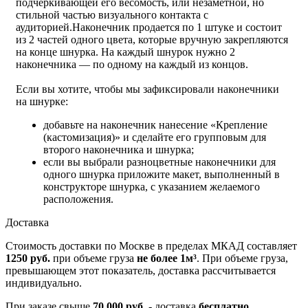
подчеркивающей его весомость, или незаметной, но
стильной частью визуального контакта с
аудиторией.
Наконечник продается по 1 штуке и состоит
из 2 частей одного цвета, которые вручную закрепляются
на конце шнурка. На каждый шнурок нужно 2
наконечника — по одному на каждый из концов.
Если вы хотите, чтобы мы зафиксировали наконечники
на шнурке:
добавьте на наконечник нанесение «Крепление
(кастомизация)» и сделайте его групповым для
второго наконечника и шнурка;
если вы выбрали разноцветные наконечники для
одного шнурка приложите макет, выполненный в
конструкторе шнурка, с указанием желаемого
расположения.
Доставка
Стоимость доставки по Москве в пределах МКАД составляет
1250 руб.
при объеме груза
не более 1м³
. При объеме груза,
превышающем этот показатель, доставка рассчитывается
индивидуально.
При заказе свыше
70 000 руб.
- доставка
бесплатно
.