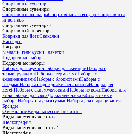
Спортивные сувениры
Спортивные сувениры
Спортивные шейкеры
Спортивные аксессуары
Спортивный
инвентарь
Спортивные сувениры
/
Спортивный инвентарь
Коврики для йоги
Скакалки
Награды
Награды
Медали
Стелы
Кубки
Плакетки
Подарочные наборы
Подарочные наборы
Наборы для мужчин
Наборы для женщин
Наборы с
термокружками
Наборы с термосами
Наборы с
ежедневниками
Наборы с блокнотами
Наборы с
пледами
Наборы с одеждой
Бизнес-наборы
Наборы для
детей
Наборы с аккумуляторами
Наборы из кожи
Наборы для
вина
Наборы для сыра
Дорожные наборы
Спортивные
наборы
Наборы с мультитулами
Наборы для выращивания
Бренды
О компании
Виды нанесения логотипа
Виды нанесения логотипа
Шелкография
Виды нанесения логотипа
/
Шелкография