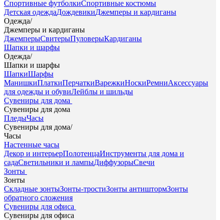
Спортивные футболки
Спортивные костюмы
Детская одежда
Дождевики
Джемперы и кардиганы
Одежда
/
Джемперы и кардиганы
Джемперы
Свитеры
Пуловеры
Кардиганы
Шапки и шарфы
Одежда
/
Шапки и шарфы
Шапки
Шарфы
Манишки
Платки
Перчатки
Варежки
Носки
Ремни
Аксессуары
для одежды и обуви
Лейблы и шильды
Сувениры для дома
Сувениры для дома
Пледы
Часы
Сувениры для дома
/
Часы
Настенные часы
Декор и интерьер
Полотенца
Инструменты для дома и
сада
Светильники и лампы
Диффузоры
Свечи
Зонты
Зонты
Складные зонты
Зонты-трости
Зонты антишторм
Зонты
обратного сложения
Сувениры для офиса
Сувениры для офиса