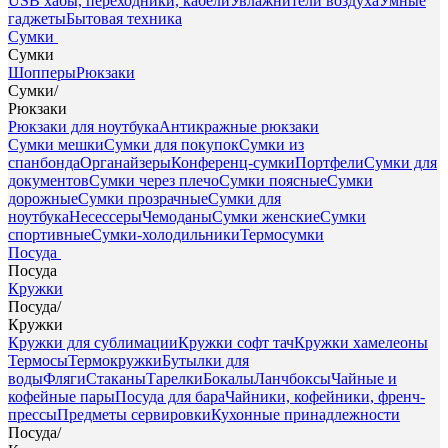
USB хабы, переходники, кабели
Увлажнители воздуха
Умные
гаджеты
Бытовая техника
Сумки
Сумки
Шопперы
Рюкзаки
Сумки
/
Рюкзаки
Рюкзаки для ноутбука
Антикражные рюкзаки
Сумки мешки
Сумки для покупок
Сумки из
спанбонда
Органайзеры
Конференц-сумки
Портфели
Сумки для
документов
Сумки через плечо
Сумки поясные
Сумки
дорожные
Сумки прозрачные
Сумки для
ноутбука
Несессеры
Чемоданы
Сумки женские
Сумки
спортивные
Сумки-холодильники
Термосумки
Посуда
Посуда
Кружки
Посуда
/
Кружки
Кружки для сублимации
Кружки софт тач
Кружки хамелеоны
Термосы
Термокружки
Бутылки для
воды
Фляги
Стаканы
Тарелки
Бокалы
Ланчбоксы
Чайные и
кофейные пары
Посуда для бара
Чайники, кофейники, френч-
прессы
Предметы сервировки
Кухонные принадлежности
Посуда
/