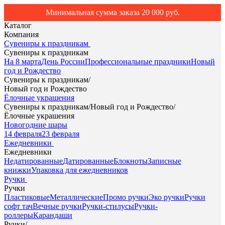
Минимальная сумма заказа 20 000 руб.
Каталог
Компания
Сувениры к праздникам
Сувениры к праздникам
На 8 марта
День России
Профессиональные праздники
Новый
год и Рождество
Сувениры к праздникам
/
Новый год и Рождество
Ёлочные украшения
Сувениры к праздникам
/
Новый год и Рождество
/
Ёлочные украшения
Новогодние шары
14 февраля
23 февраля
Ежедневники
Ежедневники
Недатированные
Датированные
Блокноты
Записные
книжки
Упаковка для ежедневников
Ручки
Ручки
Пластиковые
Металлические
Промо ручки
Эко ручки
Ручки
софт тач
Вечные ручки
Ручки-стилусы
Ручки-
роллеры
Карандаши
Ручки
/