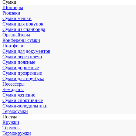
Сумки
Шопперы
Рюкзаки
Сумки мешки
Сумки для покупок
Сумки из спанбонда
Органайзеры
Конференц-сумки
Портфели
Сумки для документов
Сумки через плечо
Сумки поясные
Сумки дорожные
Сумки прозрачные
Сумки для ноутбука
Несессеры
Чемоданы
Сумки женские
Сумки спортивные
Сумки-холодильники
Термосумки
Посуда
Кружки
Термосы
Термокружки