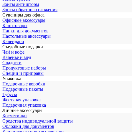
Зонты антишторм
Зонты обратного сложения
Сувениры для офиса
Офисные аксессуары
Канцтовары
Папки для документов
Настольные аксессуары
Календари
Съедобные подарки
Чай и кофе
Варенье и мёд
Сладости
Продуктовые наборы
Специи и приправы
Упаковка
Подарочные коробки
Подарочные пакеты
Тубусы
Жестяная упаковка
Подарочная упаковка
Личные аксессуары
Косметички
Средства индивидуальной защиты
Обложки для документов
Картхолдеры и чехлы для карт