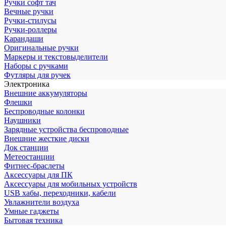
Ручки софт тач
Вечные ручки
Ручки-стилусы
Ручки-роллеры
Карандаши
Оригинальные ручки
Маркеры и текстовыделители
Наборы с ручками
Футляры для ручек
Электроника
Внешние аккумуляторы
Флешки
Беспроводные колонки
Наушники
Зарядные устройства беспроводные
Внешние жесткие диски
Док станции
Метеостанции
Фитнес-браслеты
Аксессуары для ПК
Аксессуары для мобильных устройств
USB хабы, переходники, кабели
Увлажнители воздуха
Умные гаджеты
Бытовая техника