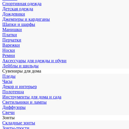
Спортивная одежда
Детская одежда
Дождевики
Джемперы и кардиганы
Шапки и шарфы
Манишки
Платки
Перчатки
Варежки
Носки
Ремни
Аксессуары для одежды и обуви
Лейблы и шильды
Сувениры для дома
Пледы
Часы
Декор и интерьер
Полотенца
Инструменты для дома и сада
Светильники и лампы
Диффузоры
Свечи
Зонты
Складные зонты
Зонты-трости