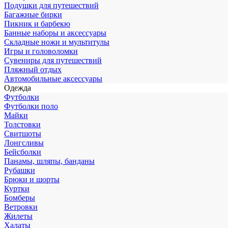
Подушки для путешествий
Багажные бирки
Пикник и барбекю
Банные наборы и аксессуары
Складные ножи и мультитулы
Игры и головоломки
Сувениры для путешествий
Пляжный отдых
Автомобильные аксессуары
Одежда
Футболки
Футболки поло
Майки
Толстовки
Свитшоты
Лонгсливы
Бейсболки
Панамы, шляпы, банданы
Рубашки
Брюки и шорты
Куртки
Бомберы
Ветровки
Жилеты
Халаты