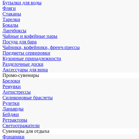
Бутылки для воды
Фляги
Стаканы
Тарелки
Бокалы
Ланчбоксы
Чайные и кофейные пары
Посуда для бара
Чайники, кофейники, френч-прессы
Предметы сервировки
Кухонные принадлежности
Разделочные доски
Аксессуары для вина
Промо-сувениры
Брелоки
Ремувки
Антистрессы
Силиконовые браслеты
Рулетки
Ланьярды
Бейджи
Ретракторы
Светоотражатели
Сувениры для отдыха
Фонарики