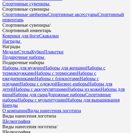
Спортивные сувениры
Спортивные сувениры
Спортивные шейкеры
Спортивные аксессуары
Спортивный
инвентарь
Спортивные сувениры
/
Спортивный инвентарь
Коврики для йоги
Скакалки
Награды
Награды
Медали
Стелы
Кубки
Плакетки
Подарочные наборы
Подарочные наборы
Наборы для мужчин
Наборы для женщин
Наборы с
термокружками
Наборы с термосами
Наборы с
ежедневниками
Наборы с блокнотами
Наборы с
пледами
Наборы с одеждой
Бизнес-наборы
Наборы для
детей
Наборы с аккумуляторами
Наборы из кожи
Наборы для
вина
Наборы для сыра
Дорожные наборы
Спортивные
наборы
Наборы с мультитулами
Наборы для выращивания
Бренды
О компании
Виды нанесения логотипа
Виды нанесения логотипа
Шелкография
Виды нанесения логотипа
/
Шелкография