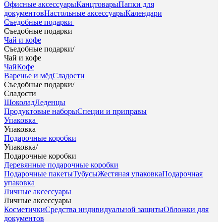
Офисные аксессуары
Канцтовары
Папки для
документов
Настольные аксессуары
Календари
Съедобные подарки
Съедобные подарки
Чай и кофе
Съедобные подарки
/
Чай и кофе
Чай
Кофе
Варенье и мёд
Сладости
Съедобные подарки
/
Сладости
Шоколад
Леденцы
Продуктовые наборы
Специи и приправы
Упаковка
Упаковка
Подарочные коробки
Упаковка
/
Подарочные коробки
Деревянные подарочные коробки
Подарочные пакеты
Тубусы
Жестяная упаковка
Подарочная
упаковка
Личные аксессуары
Личные аксессуары
Косметички
Средства индивидуальной защиты
Обложки для
документов