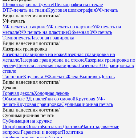
Шелкография на бумаге
Шелкография на стекле
DTF-печать на ткани
Круговая шелкография
УФ-печать
Виды нанесения логотипа
/
УФ-печать
УФ печать на акриле
УФ печать на картоне
УФ печать на
металле
УФ печать на пластике
Объемная УФ печать
Тампопечать
Лазерная гравировка
Виды нанесения логотипа
/
Лазерная гравировка
Лазерная гравировка на коже
Лазерная гравировка на
металле
Лазерная гравировка на стекле
Лазерная гравировка по
дереву
Цветная лазерная гравировка
Лазерная 3D гравировка в
стекле
Тиснение
Круговая УФ-печать
Флекс
Вышивка
Деколь
Виды нанесения логотипа
/
Деколь
Горячая деколь
Холодная деколь
Объемные 3Д наклейки со смолой
Круговая УФ-
печать
Круговая гравировка
Сублимационная печать
Виды нанесения логотипа
/
Сублимационная печать
Сублимация на кружке
Портфолио
Оплата
Контакты
Доставка
Часто задаваемые
вопросы
Гарантии и возврат
Политика
конфиденциальности
Акции