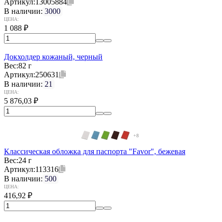
Артикул:
13005884
В наличии:
3000
ЦЕНА:
1 088
₽
Докхолдер кожаный, черный
Вес:
82 г
Артикул:
250631
В наличии:
21
ЦЕНА:
5 876,03
₽
+8
Классическая обложка для паспорта "Favor", бежевая
Вес:
24 г
Артикул:
113316
В наличии:
500
ЦЕНА:
416,92
₽