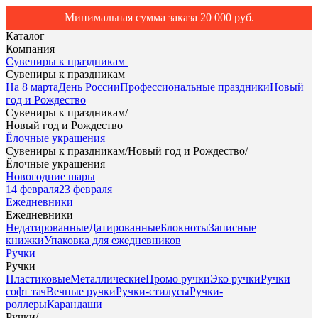
Минимальная сумма заказа 20 000 руб.
Каталог
Компания
Сувениры к праздникам
Сувениры к праздникам
На 8 марта
День России
Профессиональные праздники
Новый
год и Рождество
Сувениры к праздникам
/
Новый год и Рождество
Ёлочные украшения
Сувениры к праздникам
/
Новый год и Рождество
/
Ёлочные украшения
Новогодние шары
14 февраля
23 февраля
Ежедневники
Ежедневники
Недатированные
Датированные
Блокноты
Записные
книжки
Упаковка для ежедневников
Ручки
Ручки
Пластиковые
Металлические
Промо ручки
Эко ручки
Ручки
софт тач
Вечные ручки
Ручки-стилусы
Ручки-
роллеры
Карандаши
Ручки
/