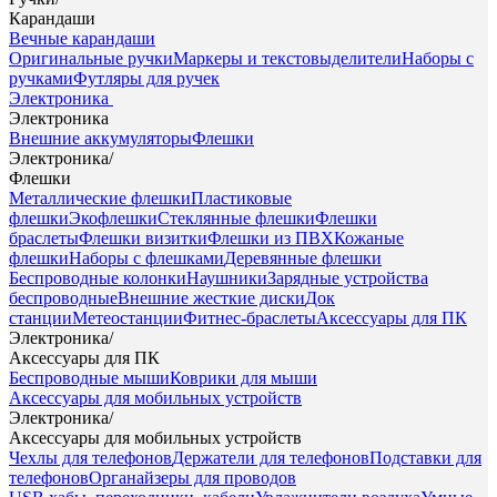
Карандаши
Вечные карандаши
Оригинальные ручки
Маркеры и текстовыделители
Наборы с
ручками
Футляры для ручек
Электроника
Электроника
Внешние аккумуляторы
Флешки
Электроника
/
Флешки
Металлические флешки
Пластиковые
флешки
Экофлешки
Стеклянные флешки
Флешки
браслеты
Флешки визитки
Флешки из ПВХ
Кожаные
флешки
Наборы с флешками
Деревянные флешки
Беспроводные колонки
Наушники
Зарядные устройства
беспроводные
Внешние жесткие диски
Док
станции
Метеостанции
Фитнес-браслеты
Аксессуары для ПК
Электроника
/
Аксессуары для ПК
Беспроводные мыши
Коврики для мыши
Аксессуары для мобильных устройств
Электроника
/
Аксессуары для мобильных устройств
Чехлы для телефонов
Держатели для телефонов
Подставки для
телефонов
Органайзеры для проводов