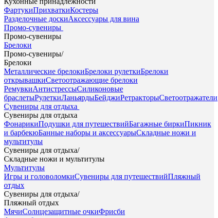
Кухонные принадлежности
Фартуки
Прихватки
Костеры
Разделочные доски
Аксессуары для вина
Промо-сувениры
Промо-сувениры
Брелоки
Промо-сувениры
/
Брелоки
Металлические брелоки
Брелоки рулетки
Брелоки
открывашки
Светоотражающие брелоки
Ремувки
Антистрессы
Силиконовые
браслеты
Рулетки
Ланьярды
Бейджи
Ретракторы
Светоотражатели
Сувениры для отдыха
Сувениры для отдыха
Фонарики
Подушки для путешествий
Багажные бирки
Пикник
и барбекю
Банные наборы и аксессуары
Складные ножи и
мультитулы
Сувениры для отдыха
/
Складные ножи и мультитулы
Мультитулы
Игры и головоломки
Сувениры для путешествий
Пляжный
отдых
Сувениры для отдыха
/
Пляжный отдых
Мячи
Солнцезащитные очки
Фрисби