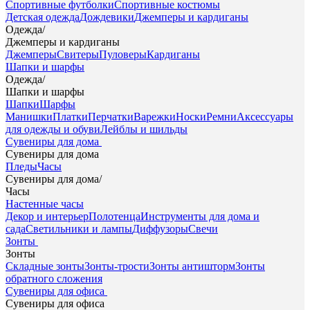
Спортивные футболки
Спортивные костюмы
Детская одежда
Дождевики
Джемперы и кардиганы
Одежда
/
Джемперы и кардиганы
Джемперы
Свитеры
Пуловеры
Кардиганы
Шапки и шарфы
Одежда
/
Шапки и шарфы
Шапки
Шарфы
Манишки
Платки
Перчатки
Варежки
Носки
Ремни
Аксессуары
для одежды и обуви
Лейблы и шильды
Сувениры для дома
Сувениры для дома
Пледы
Часы
Сувениры для дома
/
Часы
Настенные часы
Декор и интерьер
Полотенца
Инструменты для дома и
сада
Светильники и лампы
Диффузоры
Свечи
Зонты
Зонты
Складные зонты
Зонты-трости
Зонты антишторм
Зонты
обратного сложения
Сувениры для офиса
Сувениры для офиса