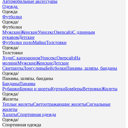
Автомобильные аксессуары
Одежда
Одежда
Футболки
Одежда
/
Футболки
Мужские
Женские
Унисекс
Оверсайз
С длинным
рукавом
Детские
Футболки поло
Майки
Толстовки
Одежда
/
Толстовки
Худи
С капюшоном
Унисекс
Оверсайз
На
молнии
Мужские
Женские
Детские
Свитшоты
Лонгсливы
Бейсболки
Панамы, шляпы, банданы
Одежда
/
Панамы, шляпы, банданы
Банданы
Панамы
Рубашки
Брюки и шорты
Куртки
Бомберы
Ветровки
Жилеты
Одежда
/
Жилеты
Теплые жилеты
Светоотражающие жилеты
Сигнальные
жилеты
Халаты
Спортивная одежда
Одежда
/
Спортивная одежда