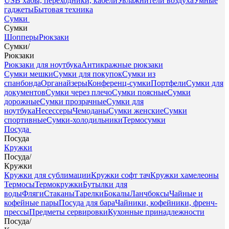
USB хабы, переходники, кабели
Увлажнители воздуха
Умные
гаджеты
Бытовая техника
Сумки
Сумки
Шопперы
Рюкзаки
Сумки
/
Рюкзаки
Рюкзаки для ноутбука
Антикражные рюкзаки
Сумки мешки
Сумки для покупок
Сумки из
спанбонда
Органайзеры
Конференц-сумки
Портфели
Сумки для
документов
Сумки через плечо
Сумки поясные
Сумки
дорожные
Сумки прозрачные
Сумки для
ноутбука
Несессеры
Чемоданы
Сумки женские
Сумки
спортивные
Сумки-холодильники
Термосумки
Посуда
Посуда
Кружки
Посуда
/
Кружки
Кружки для сублимации
Кружки софт тач
Кружки хамелеоны
Термосы
Термокружки
Бутылки для
воды
Фляги
Стаканы
Тарелки
Бокалы
Ланчбоксы
Чайные и
кофейные пары
Посуда для бара
Чайники, кофейники, френч-
прессы
Предметы сервировки
Кухонные принадлежности
Посуда
/