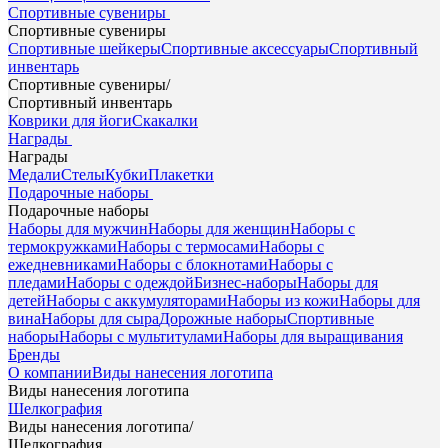
Спортивные сувениры
Спортивные сувениры
Спортивные шейкеры
Спортивные аксессуары
Спортивный
инвентарь
Спортивные сувениры
/
Спортивный инвентарь
Коврики для йоги
Скакалки
Награды
Награды
Медали
Стелы
Кубки
Плакетки
Подарочные наборы
Подарочные наборы
Наборы для мужчин
Наборы для женщин
Наборы с
термокружками
Наборы с термосами
Наборы с
ежедневниками
Наборы с блокнотами
Наборы с
пледами
Наборы с одеждой
Бизнес-наборы
Наборы для
детей
Наборы с аккумуляторами
Наборы из кожи
Наборы для
вина
Наборы для сыра
Дорожные наборы
Спортивные
наборы
Наборы с мультитулами
Наборы для выращивания
Бренды
О компании
Виды нанесения логотипа
Виды нанесения логотипа
Шелкография
Виды нанесения логотипа
/
Шелкография