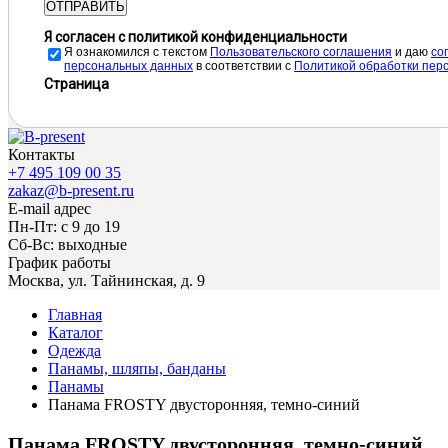
ОТПРАВИТЬ
Я согласен с политикой конфиденциальности
Я ознакомился с текстом
Пользовательского соглашения
и даю
cо
персональных данных
в соответствии с
Политикой обработки пер
Страница
Контакты
+7 495 109 00 35
zakaz@b-present.ru
E-mail адрес
Пн-Пт: с 9 до 19
Сб-Вс: выходные
График работы
Москва, ул. Тайнинская, д. 9
Главная
Каталог
Одежда
Панамы, шляпы, банданы
Панамы
Панама FROSTY двусторонняя, темно-синий
Панама FROSTY двусторонняя, темно-синий