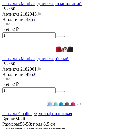
Панама «Manila», унисекс, темно-синий
Вес:
50 г
Артикул:
2182943
В наличии:
3865
ЦЕНА:
559,52
₽
Панама «Manila», унисекс, белый
Вес:
50 г
Артикул:
2182901
В наличии:
4962
ЦЕНА:
559,52
₽
+15
Панама Challenge, ярко-фиолетовая
Бренд:
Molti
Размеры:
56-58; поля 6,5 см