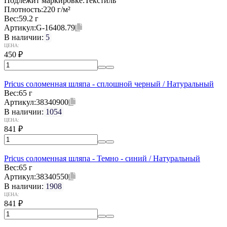
Подлежит маркировке:
Текстиль
Плотность:
220 г/м²
Вес:
59.2 г
Артикул:
G-16408.79
В наличии:
5
ЦЕНА:
450
₽
Pricus соломенная шляпа - сплошной черный / Натуральный
Вес:
65 г
Артикул:
38340900
В наличии:
1054
ЦЕНА:
841
₽
Pricus соломенная шляпа - Темно - синий / Натуральный
Вес:
65 г
Артикул:
38340550
В наличии:
1908
ЦЕНА:
841
₽