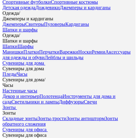
Спортивные футболки
Спортивные костюмы
Детская одежда
Дождевики
Джемперы и кардиганы
Одежда
/
Джемперы и кардиганы
Джемперы
Свитеры
Пуловеры
Кардиганы
Шапки и шарфы
Одежда
/
Шапки и шарфы
Шапки
Шарфы
Манишки
Платки
Перчатки
Варежки
Носки
Ремни
Аксессуары
для одежды и обуви
Лейблы и шильды
Сувениры для дома
Сувениры для дома
Пледы
Часы
Сувениры для дома
/
Часы
Настенные часы
Декор и интерьер
Полотенца
Инструменты для дома и
сада
Светильники и лампы
Диффузоры
Свечи
Зонты
Зонты
Складные зонты
Зонты-трости
Зонты антишторм
Зонты
обратного сложения
Сувениры для офиса
Сувениры для офиса