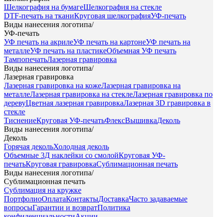
Шелкография на бумаге
Шелкография на стекле
DTF-печать на ткани
Круговая шелкография
УФ-печать
Виды нанесения логотипа
/
УФ-печать
УФ печать на акриле
УФ печать на картоне
УФ печать на
металле
УФ печать на пластике
Объемная УФ печать
Тампопечать
Лазерная гравировка
Виды нанесения логотипа
/
Лазерная гравировка
Лазерная гравировка на коже
Лазерная гравировка на
металле
Лазерная гравировка на стекле
Лазерная гравировка по
дереву
Цветная лазерная гравировка
Лазерная 3D гравировка в
стекле
Тиснение
Круговая УФ-печать
Флекс
Вышивка
Деколь
Виды нанесения логотипа
/
Деколь
Горячая деколь
Холодная деколь
Объемные 3Д наклейки со смолой
Круговая УФ-
печать
Круговая гравировка
Сублимационная печать
Виды нанесения логотипа
/
Сублимационная печать
Сублимация на кружке
Портфолио
Оплата
Контакты
Доставка
Часто задаваемые
вопросы
Гарантии и возврат
Политика
конфиденциальности
Акции