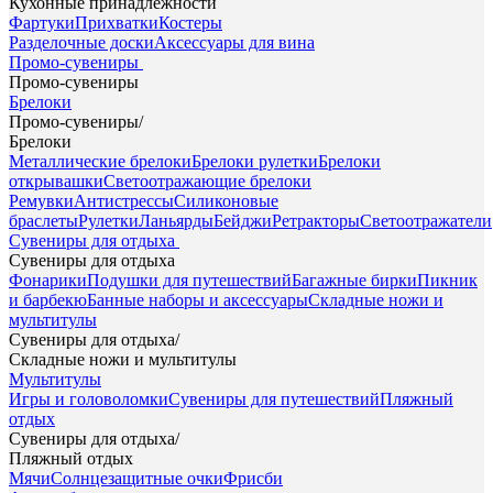
Кухонные принадлежности
Фартуки
Прихватки
Костеры
Разделочные доски
Аксессуары для вина
Промо-сувениры
Промо-сувениры
Брелоки
Промо-сувениры
/
Брелоки
Металлические брелоки
Брелоки рулетки
Брелоки
открывашки
Светоотражающие брелоки
Ремувки
Антистрессы
Силиконовые
браслеты
Рулетки
Ланьярды
Бейджи
Ретракторы
Светоотражатели
Сувениры для отдыха
Сувениры для отдыха
Фонарики
Подушки для путешествий
Багажные бирки
Пикник
и барбекю
Банные наборы и аксессуары
Складные ножи и
мультитулы
Сувениры для отдыха
/
Складные ножи и мультитулы
Мультитулы
Игры и головоломки
Сувениры для путешествий
Пляжный
отдых
Сувениры для отдыха
/
Пляжный отдых
Мячи
Солнцезащитные очки
Фрисби