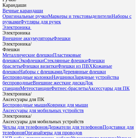
Карандаши
Вечные карандаши
Оригинальные ручки
Маркеры и текстовыделители
Наборы с
ручками
Футляры для ручек
Электроника
Электроника
Внешние аккумуляторы
Флешки
Электроника
/
Флешки
Металлические флешки
Пластиковые
флешки
Экофлешки
Стеклянные флешки
Флешки
браслеты
Флешки визитки
Флешки из ПВХ
Кожаные
флешки
Наборы с флешками
Деревянные флешки
Беспроводные колонки
Наушники
Зарядные устройства
беспроводные
Внешние жесткие диски
Док
станции
Метеостанции
Фитнес-браслеты
Аксессуары для ПК
Электроника
/
Аксессуары для ПК
Беспроводные мыши
Коврики для мыши
Аксессуары для мобильных устройств
Электроника
/
Аксессуары для мобильных устройств
Чехлы для телефонов
Держатели для телефонов
Подставки для
телефонов
Органайзеры для проводов