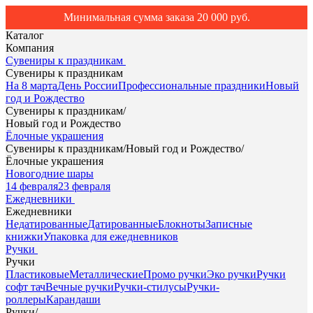
Минимальная сумма заказа 20 000 руб.
Каталог
Компания
Сувениры к праздникам
Сувениры к праздникам
На 8 марта
День России
Профессиональные праздники
Новый
год и Рождество
Сувениры к праздникам
/
Новый год и Рождество
Ёлочные украшения
Сувениры к праздникам
/
Новый год и Рождество
/
Ёлочные украшения
Новогодние шары
14 февраля
23 февраля
Ежедневники
Ежедневники
Недатированные
Датированные
Блокноты
Записные
книжки
Упаковка для ежедневников
Ручки
Ручки
Пластиковые
Металлические
Промо ручки
Эко ручки
Ручки
софт тач
Вечные ручки
Ручки-стилусы
Ручки-
роллеры
Карандаши
Ручки
/