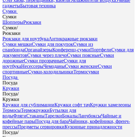
USB хабы, переходники, кабели
Увлажнители воздуха
Умные
гаджеты
Бытовая техника
Сумки
Сумки
Шопперы
Рюкзаки
Сумки
/
Рюкзаки
Рюкзаки для ноутбука
Антикражные рюкзаки
Сумки мешки
Сумки для покупок
Сумки из
спанбонда
Органайзеры
Конференц-сумки
Портфели
Сумки для
документов
Сумки через плечо
Сумки поясные
Сумки
дорожные
Сумки прозрачные
Сумки для
ноутбука
Несессеры
Чемоданы
Сумки женские
Сумки
спортивные
Сумки-холодильники
Термосумки
Посуда
Посуда
Кружки
Посуда
/
Кружки
Кружки для сублимации
Кружки софт тач
Кружки хамелеоны
Термосы
Термокружки
Бутылки для
воды
Фляги
Стаканы
Тарелки
Бокалы
Ланчбоксы
Чайные и
кофейные пары
Посуда для бара
Чайники, кофейники, френч-
прессы
Предметы сервировки
Кухонные принадлежности
Посуда
/