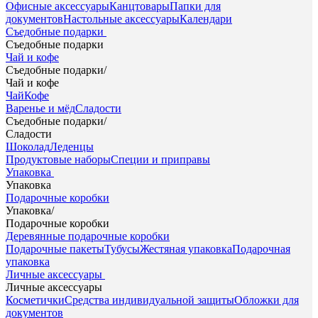
Офисные аксессуары
Канцтовары
Папки для
документов
Настольные аксессуары
Календари
Съедобные подарки
Съедобные подарки
Чай и кофе
Съедобные подарки
/
Чай и кофе
Чай
Кофе
Варенье и мёд
Сладости
Съедобные подарки
/
Сладости
Шоколад
Леденцы
Продуктовые наборы
Специи и приправы
Упаковка
Упаковка
Подарочные коробки
Упаковка
/
Подарочные коробки
Деревянные подарочные коробки
Подарочные пакеты
Тубусы
Жестяная упаковка
Подарочная
упаковка
Личные аксессуары
Личные аксессуары
Косметички
Средства индивидуальной защиты
Обложки для
документов