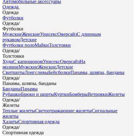
Автомобильные аксессуары
Одежда
Одежда
Футболки
Одежда
/
Футболки
Мужские
Женские
Унисекс
Оверсайз
С длинным
рукавом
Детские
Футболки поло
Майки
Толстовки
Одежда
/
Толстовки
Худи
С капюшоном
Унисекс
Оверсайз
На
молнии
Мужские
Женские
Детские
Свитшоты
Лонгсливы
Бейсболки
Панамы, шляпы, банданы
Одежда
/
Панамы, шляпы, банданы
Банданы
Панамы
Рубашки
Брюки и шорты
Куртки
Бомберы
Ветровки
Жилеты
Одежда
/
Жилеты
Теплые жилеты
Светоотражающие жилеты
Сигнальные
жилеты
Халаты
Спортивная одежда
Одежда
/
Спортивная одежда