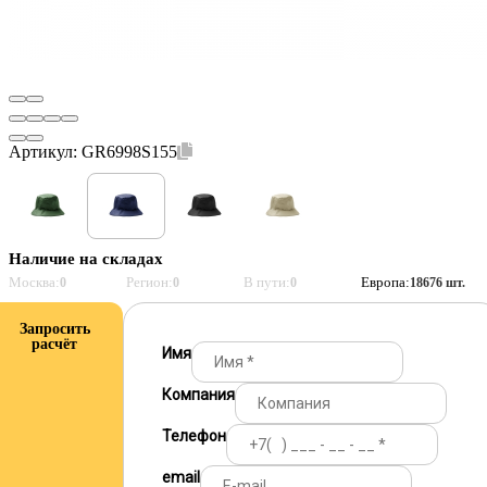
Артикул:
GR6998S155
Наличие на складах
Москва:
Регион:
В пути:
Европа:
0
0
0
18676 шт.
Запросить
расчёт
Имя
Компания
Телефон
email