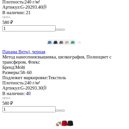
Плотность:
240 г/м²
Артикул:
G-20293.40
В наличии:
21
ЦЕНА:
580
₽
+1
Панама Berwi, черная
Метод нанесения:
вышивка, шелкография, Полноцвет с
трансфером, Флекс
Бренд:
Molti
Размеры:
58–60
Подлежит маркировке:
Текстиль
Плотность:
240 г/м²
Артикул:
G-20293.30
В наличии:
40
ЦЕНА:
580
₽