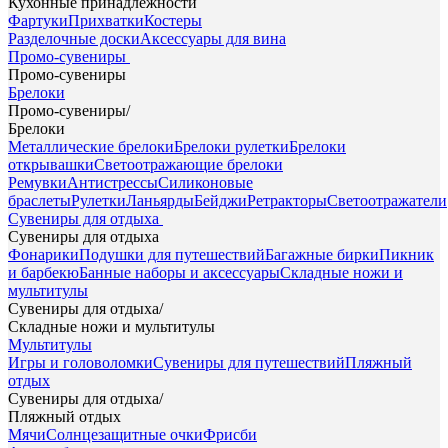
Кухонные принадлежности
Фартуки
Прихватки
Костеры
Разделочные доски
Аксессуары для вина
Промо-сувениры
Промо-сувениры
Брелоки
Промо-сувениры
/
Брелоки
Металлические брелоки
Брелоки рулетки
Брелоки
открывашки
Светоотражающие брелоки
Ремувки
Антистрессы
Силиконовые
браслеты
Рулетки
Ланьярды
Бейджи
Ретракторы
Светоотражатели
Сувениры для отдыха
Сувениры для отдыха
Фонарики
Подушки для путешествий
Багажные бирки
Пикник
и барбекю
Банные наборы и аксессуары
Складные ножи и
мультитулы
Сувениры для отдыха
/
Складные ножи и мультитулы
Мультитулы
Игры и головоломки
Сувениры для путешествий
Пляжный
отдых
Сувениры для отдыха
/
Пляжный отдых
Мячи
Солнцезащитные очки
Фрисби