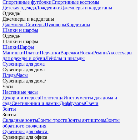
Спортивные футболки
Спортивные костюмы
Детская одежда
Дождевики
Джемперы и кардиганы
Одежда
/
Джемперы и кардиганы
Джемперы
Свитеры
Пуловеры
Кардиганы
Шапки и шарфы
Одежда
/
Шапки и шарфы
Шапки
Шарфы
Манишки
Платки
Перчатки
Варежки
Носки
Ремни
Аксессуары
для одежды и обуви
Лейблы и шильды
Сувениры для дома
Сувениры для дома
Пледы
Часы
Сувениры для дома
/
Часы
Настенные часы
Декор и интерьер
Полотенца
Инструменты для дома и
сада
Светильники и лампы
Диффузоры
Свечи
Зонты
Зонты
Складные зонты
Зонты-трости
Зонты антишторм
Зонты
обратного сложения
Сувениры для офиса
Сувениры для офиса