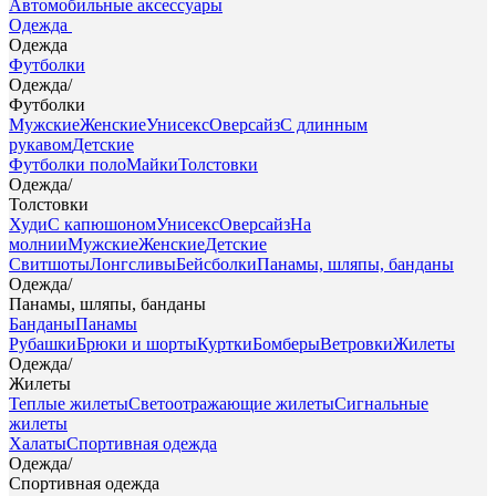
Автомобильные аксессуары
Одежда
Одежда
Футболки
Одежда
/
Футболки
Мужские
Женские
Унисекс
Оверсайз
С длинным
рукавом
Детские
Футболки поло
Майки
Толстовки
Одежда
/
Толстовки
Худи
С капюшоном
Унисекс
Оверсайз
На
молнии
Мужские
Женские
Детские
Свитшоты
Лонгсливы
Бейсболки
Панамы, шляпы, банданы
Одежда
/
Панамы, шляпы, банданы
Банданы
Панамы
Рубашки
Брюки и шорты
Куртки
Бомберы
Ветровки
Жилеты
Одежда
/
Жилеты
Теплые жилеты
Светоотражающие жилеты
Сигнальные
жилеты
Халаты
Спортивная одежда
Одежда
/
Спортивная одежда