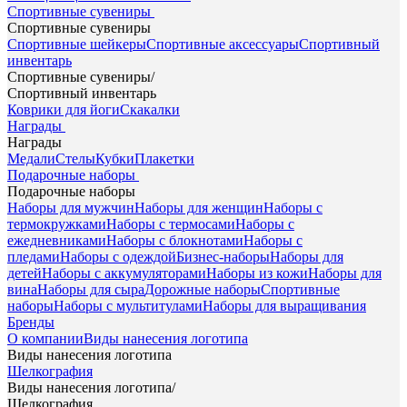
Спортивные сувениры
Спортивные сувениры
Спортивные шейкеры
Спортивные аксессуары
Спортивный
инвентарь
Спортивные сувениры
/
Спортивный инвентарь
Коврики для йоги
Скакалки
Награды
Награды
Медали
Стелы
Кубки
Плакетки
Подарочные наборы
Подарочные наборы
Наборы для мужчин
Наборы для женщин
Наборы с
термокружками
Наборы с термосами
Наборы с
ежедневниками
Наборы с блокнотами
Наборы с
пледами
Наборы с одеждой
Бизнес-наборы
Наборы для
детей
Наборы с аккумуляторами
Наборы из кожи
Наборы для
вина
Наборы для сыра
Дорожные наборы
Спортивные
наборы
Наборы с мультитулами
Наборы для выращивания
Бренды
О компании
Виды нанесения логотипа
Виды нанесения логотипа
Шелкография
Виды нанесения логотипа
/
Шелкография