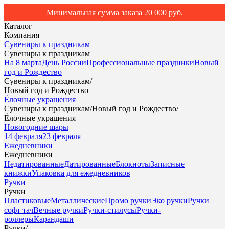
Минимальная сумма заказа 20 000 руб.
Каталог
Компания
Сувениры к праздникам
Сувениры к праздникам
На 8 марта
День России
Профессиональные праздники
Новый
год и Рождество
Сувениры к праздникам
/
Новый год и Рождество
Ёлочные украшения
Сувениры к праздникам
/
Новый год и Рождество
/
Ёлочные украшения
Новогодние шары
14 февраля
23 февраля
Ежедневники
Ежедневники
Недатированные
Датированные
Блокноты
Записные
книжки
Упаковка для ежедневников
Ручки
Ручки
Пластиковые
Металлические
Промо ручки
Эко ручки
Ручки
софт тач
Вечные ручки
Ручки-стилусы
Ручки-
роллеры
Карандаши
Ручки
/