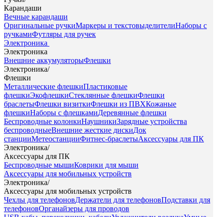
Карандаши
Вечные карандаши
Оригинальные ручки
Маркеры и текстовыделители
Наборы с
ручками
Футляры для ручек
Электроника
Электроника
Внешние аккумуляторы
Флешки
Электроника
/
Флешки
Металлические флешки
Пластиковые
флешки
Экофлешки
Стеклянные флешки
Флешки
браслеты
Флешки визитки
Флешки из ПВХ
Кожаные
флешки
Наборы с флешками
Деревянные флешки
Беспроводные колонки
Наушники
Зарядные устройства
беспроводные
Внешние жесткие диски
Док
станции
Метеостанции
Фитнес-браслеты
Аксессуары для ПК
Электроника
/
Аксессуары для ПК
Беспроводные мыши
Коврики для мыши
Аксессуары для мобильных устройств
Электроника
/
Аксессуары для мобильных устройств
Чехлы для телефонов
Держатели для телефонов
Подставки для
телефонов
Органайзеры для проводов