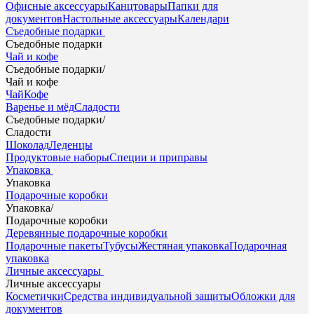
Офисные аксессуары
Канцтовары
Папки для
документов
Настольные аксессуары
Календари
Съедобные подарки
Съедобные подарки
Чай и кофе
Съедобные подарки
/
Чай и кофе
Чай
Кофе
Варенье и мёд
Сладости
Съедобные подарки
/
Сладости
Шоколад
Леденцы
Продуктовые наборы
Специи и приправы
Упаковка
Упаковка
Подарочные коробки
Упаковка
/
Подарочные коробки
Деревянные подарочные коробки
Подарочные пакеты
Тубусы
Жестяная упаковка
Подарочная
упаковка
Личные аксессуары
Личные аксессуары
Косметички
Средства индивидуальной защиты
Обложки для
документов