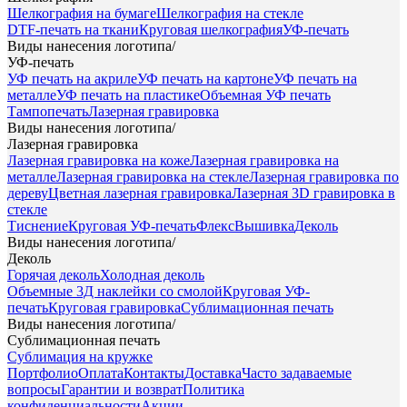
Шелкография на бумаге
Шелкография на стекле
DTF-печать на ткани
Круговая шелкография
УФ-печать
Виды нанесения логотипа
/
УФ-печать
УФ печать на акриле
УФ печать на картоне
УФ печать на
металле
УФ печать на пластике
Объемная УФ печать
Тампопечать
Лазерная гравировка
Виды нанесения логотипа
/
Лазерная гравировка
Лазерная гравировка на коже
Лазерная гравировка на
металле
Лазерная гравировка на стекле
Лазерная гравировка по
дереву
Цветная лазерная гравировка
Лазерная 3D гравировка в
стекле
Тиснение
Круговая УФ-печать
Флекс
Вышивка
Деколь
Виды нанесения логотипа
/
Деколь
Горячая деколь
Холодная деколь
Объемные 3Д наклейки со смолой
Круговая УФ-
печать
Круговая гравировка
Сублимационная печать
Виды нанесения логотипа
/
Сублимационная печать
Сублимация на кружке
Портфолио
Оплата
Контакты
Доставка
Часто задаваемые
вопросы
Гарантии и возврат
Политика
конфиденциальности
Акции