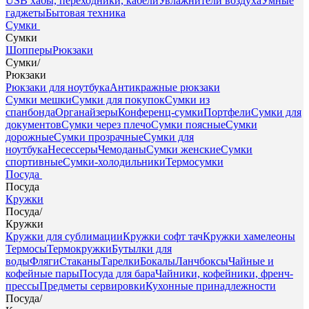
USB хабы, переходники, кабели
Увлажнители воздуха
Умные
гаджеты
Бытовая техника
Сумки
Сумки
Шопперы
Рюкзаки
Сумки
/
Рюкзаки
Рюкзаки для ноутбука
Антикражные рюкзаки
Сумки мешки
Сумки для покупок
Сумки из
спанбонда
Органайзеры
Конференц-сумки
Портфели
Сумки для
документов
Сумки через плечо
Сумки поясные
Сумки
дорожные
Сумки прозрачные
Сумки для
ноутбука
Несессеры
Чемоданы
Сумки женские
Сумки
спортивные
Сумки-холодильники
Термосумки
Посуда
Посуда
Кружки
Посуда
/
Кружки
Кружки для сублимации
Кружки софт тач
Кружки хамелеоны
Термосы
Термокружки
Бутылки для
воды
Фляги
Стаканы
Тарелки
Бокалы
Ланчбоксы
Чайные и
кофейные пары
Посуда для бара
Чайники, кофейники, френч-
прессы
Предметы сервировки
Кухонные принадлежности
Посуда
/