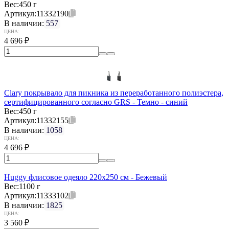
Вес:
450 г
Артикул:
11332190
В наличии:
557
ЦЕНА:
4 696
₽
Clary покрывало для пикника из переработанного полиэстера,
сертифицированного согласно GRS - Темно - синий
Вес:
450 г
Артикул:
11332155
В наличии:
1058
ЦЕНА:
4 696
₽
Huggy флисовое одеяло 220x250 см - Бежевый
Вес:
1100 г
Артикул:
11333102
В наличии:
1825
ЦЕНА:
3 560
₽