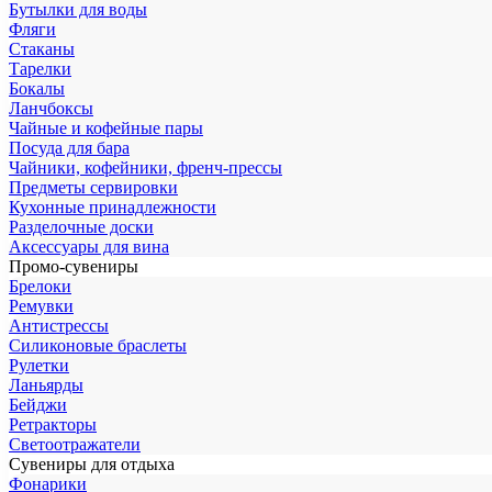
Бутылки для воды
Фляги
Стаканы
Тарелки
Бокалы
Ланчбоксы
Чайные и кофейные пары
Посуда для бара
Чайники, кофейники, френч-прессы
Предметы сервировки
Кухонные принадлежности
Разделочные доски
Аксессуары для вина
Промо-сувениры
Брелоки
Ремувки
Антистрессы
Силиконовые браслеты
Рулетки
Ланьярды
Бейджи
Ретракторы
Светоотражатели
Сувениры для отдыха
Фонарики