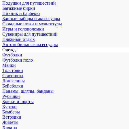
Подушки для путешествий
Багажные бирки
Пикник и барбекю
Банные наборы и аксессуары
Складные ножи и мультитулы
Игры и головоломки
Сувениры для путешествий
Пляжный отдых
Автомобильные аксессуары
Одежда
Футболки
Футболки поло
Майки
Толстовки
Свитшоты
Лонгсливы
Бейсболки
Панамы, шляпы, банданы
Рубашки
Брюки и шорты
Куртки
Бомберы
Ветровки
Жилеты
Халаты