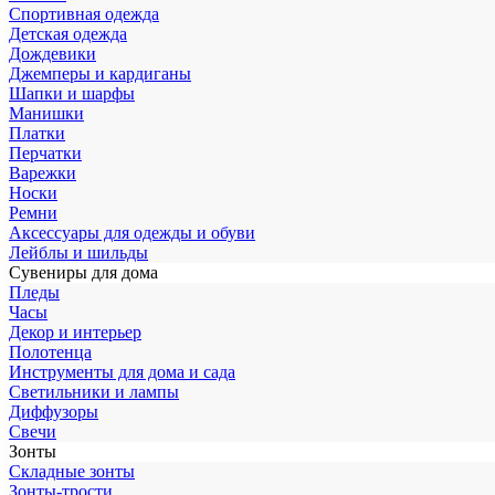
Спортивная одежда
Детская одежда
Дождевики
Джемперы и кардиганы
Шапки и шарфы
Манишки
Платки
Перчатки
Варежки
Носки
Ремни
Аксессуары для одежды и обуви
Лейблы и шильды
Сувениры для дома
Пледы
Часы
Декор и интерьер
Полотенца
Инструменты для дома и сада
Светильники и лампы
Диффузоры
Свечи
Зонты
Складные зонты
Зонты-трости