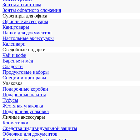
Зонты антишторм
Зонты обратного сложения
Сувениры для офиса
Офисные аксессуары
Канцтовары
Папки для документов
Настольные аксессуары
Календари
Съедобные подарки
Чай и кофе
Варенье и мёд
Сладости
Продуктовые наборы
Специи и приправы
Упаковка
Подарочные коробки
Подарочные пакеты
Тубусы
Жестяная упаковка
Подарочная упаковка
Личные аксессуары
Косметички
Средства индивидуальной защиты
Обложки для документов
Картхолдеры и чехлы для карт