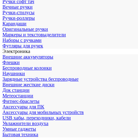
Ручки софт тач
Вечные ручки
Ручки-стилусы
Ручки-роллеры
Карандаши
Оригинальные ручки
Маркеры и текстовыделители
Наборы с ручками
Футляры для ручек
Электроника
Внешние аккумуляторы
Флешки
Беспроводные колонки
Наушники
Зарядные устройства беспроводные
Внешние жесткие диски
Док станции
Метеостанции
Фитнес-браслеты
Аксессуары для ПК
Аксессуары для мобильных устройств
USB хабы, переходники, кабели
Увлажнители воздуха
Умные гаджеты
Бытовая техника