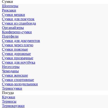
Сумки
Шопперы
Рюкзаки
Сумки мешки
Сумки для покупок
Сумки из спанбонда
Органайзеры
Конференц-сумки
Портфели
Сумки для документов
Сумки через плечо
Сумки поясные
Сумки дорожные
Сумки прозрачные
Сумки для ноутбука
Несессеры
Чемоданы
Сумки женские
Сумки спортивные
Сумки-холодильники
Термосумки
Посуда
Кружки
Термосы
Термокружки