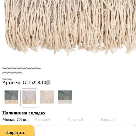
Артикул:
G-16258.10
Наличие на складах
Москва:
Регион:
В пути:
Европа:
756 шт.
0
0
0
Запросить