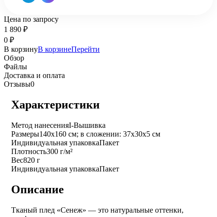
Цена по запросу
1 890
₽
0
₽
В корзину
В корзине
Перейти
Обзор
Файлы
Доставка и оплата
Отзывы
0
Характеристики
Метод нанесения
I-Вышивка
Размеры
140x160 см; в сложении: 37x30x5 см
Индивидуальная упаковка
Пакет
Плотность
300 г/м²
Вес
820 г
Индивидуальная упаковка
Пакет
Описание
Тканый плед «Сенеж» — это натуральные оттенки,