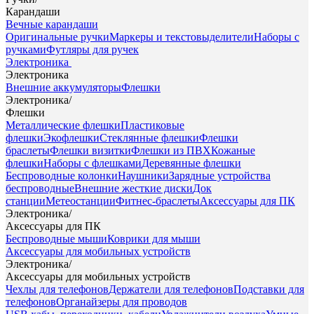
Карандаши
Вечные карандаши
Оригинальные ручки
Маркеры и текстовыделители
Наборы с
ручками
Футляры для ручек
Электроника
Электроника
Внешние аккумуляторы
Флешки
Электроника
/
Флешки
Металлические флешки
Пластиковые
флешки
Экофлешки
Стеклянные флешки
Флешки
браслеты
Флешки визитки
Флешки из ПВХ
Кожаные
флешки
Наборы с флешками
Деревянные флешки
Беспроводные колонки
Наушники
Зарядные устройства
беспроводные
Внешние жесткие диски
Док
станции
Метеостанции
Фитнес-браслеты
Аксессуары для ПК
Электроника
/
Аксессуары для ПК
Беспроводные мыши
Коврики для мыши
Аксессуары для мобильных устройств
Электроника
/
Аксессуары для мобильных устройств
Чехлы для телефонов
Держатели для телефонов
Подставки для
телефонов
Органайзеры для проводов