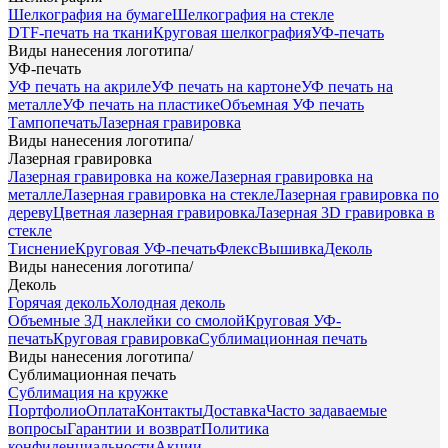
Шелкография на бумаге
Шелкография на стекле
DTF-печать на ткани
Круговая шелкография
УФ-печать
Виды нанесения логотипа
/
УФ-печать
УФ печать на акриле
УФ печать на картоне
УФ печать на
металле
УФ печать на пластике
Объемная УФ печать
Тампопечать
Лазерная гравировка
Виды нанесения логотипа
/
Лазерная гравировка
Лазерная гравировка на коже
Лазерная гравировка на
металле
Лазерная гравировка на стекле
Лазерная гравировка по
дереву
Цветная лазерная гравировка
Лазерная 3D гравировка в
стекле
Тиснение
Круговая УФ-печать
Флекс
Вышивка
Деколь
Виды нанесения логотипа
/
Деколь
Горячая деколь
Холодная деколь
Объемные 3Д наклейки со смолой
Круговая УФ-
печать
Круговая гравировка
Сублимационная печать
Виды нанесения логотипа
/
Сублимационная печать
Сублимация на кружке
Портфолио
Оплата
Контакты
Доставка
Часто задаваемые
вопросы
Гарантии и возврат
Политика
конфиденциальности
Акции