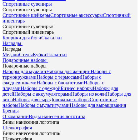
Спортивные сувениры
Спортивные сувениры
Спортивные шейкеры
Спортивные аксессуары
Спортивный
инвентарь
Спортивные сувениры
/
Спортивный инвентарь
Коврики для йоги
Скакалки
Награды
Награды
Медали
Стелы
Кубки
Плакетки
Подарочные наборы
Подарочные наборы
Наборы для мужчин
Наборы для женщин
Наборы с
термокружками
Наборы с термосами
Наборы с
ежедневниками
Наборы с блокнотами
Наборы с
пледами
Наборы с одеждой
Бизнес-наборы
Наборы для
детей
Наборы с аккумуляторами
Наборы из кожи
Наборы для
вина
Наборы для сыра
Дорожные наборы
Спортивные
наборы
Наборы с мультитулами
Наборы для выращивания
Бренды
О компании
Виды нанесения логотипа
Виды нанесения логотипа
Шелкография
Виды нанесения логотипа
/
Шелкография