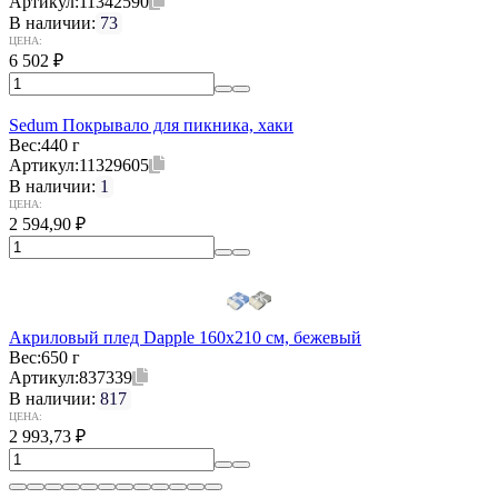
Артикул:
11342590
В наличии:
73
ЦЕНА:
6 502
₽
Sedum Покрывало для пикника, хаки
Вес:
440 г
Артикул:
11329605
В наличии:
1
ЦЕНА:
2 594,90
₽
Акриловый плед Dapple 160x210 см, бежевый
Вес:
650 г
Артикул:
837339
В наличии:
817
ЦЕНА:
2 993,73
₽