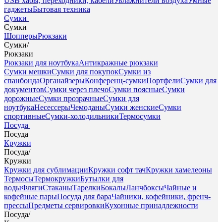
USB хабы, переходники, кабели
Увлажнители воздуха
Умные
гаджеты
Бытовая техника
Сумки
Сумки
Шопперы
Рюкзаки
Сумки
/
Рюкзаки
Рюкзаки для ноутбука
Антикражные рюкзаки
Сумки мешки
Сумки для покупок
Сумки из
спанбонда
Органайзеры
Конференц-сумки
Портфели
Сумки для
документов
Сумки через плечо
Сумки поясные
Сумки
дорожные
Сумки прозрачные
Сумки для
ноутбука
Несессеры
Чемоданы
Сумки женские
Сумки
спортивные
Сумки-холодильники
Термосумки
Посуда
Посуда
Кружки
Посуда
/
Кружки
Кружки для сублимации
Кружки софт тач
Кружки хамелеоны
Термосы
Термокружки
Бутылки для
воды
Фляги
Стаканы
Тарелки
Бокалы
Ланчбоксы
Чайные и
кофейные пары
Посуда для бара
Чайники, кофейники, френч-
прессы
Предметы сервировки
Кухонные принадлежности
Посуда
/