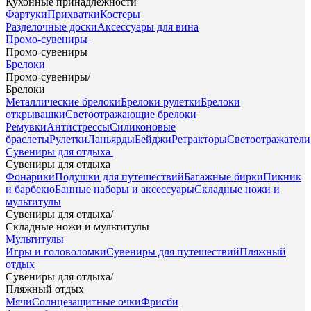
Кухонные принадлежности
Фартуки
Прихватки
Костеры
Разделочные доски
Аксессуары для вина
Промо-сувениры
Промо-сувениры
Брелоки
Промо-сувениры
/
Брелоки
Металлические брелоки
Брелоки рулетки
Брелоки
открывашки
Светоотражающие брелоки
Ремувки
Антистрессы
Силиконовые
браслеты
Рулетки
Ланьярды
Бейджи
Ретракторы
Светоотражатели
Сувениры для отдыха
Сувениры для отдыха
Фонарики
Подушки для путешествий
Багажные бирки
Пикник
и барбекю
Банные наборы и аксессуары
Складные ножи и
мультитулы
Сувениры для отдыха
/
Складные ножи и мультитулы
Мультитулы
Игры и головоломки
Сувениры для путешествий
Пляжный
отдых
Сувениры для отдыха
/
Пляжный отдых
Мячи
Солнцезащитные очки
Фрисби