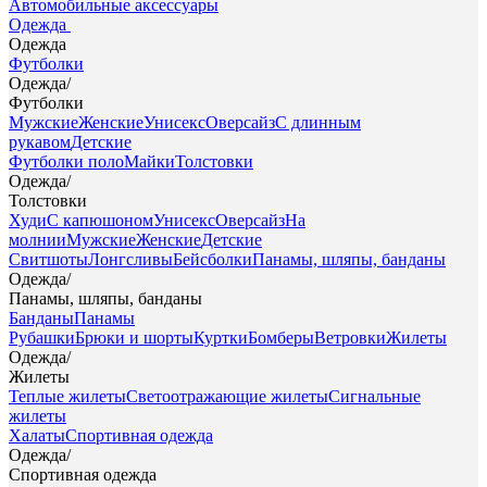
Автомобильные аксессуары
Одежда
Одежда
Футболки
Одежда
/
Футболки
Мужские
Женские
Унисекс
Оверсайз
С длинным
рукавом
Детские
Футболки поло
Майки
Толстовки
Одежда
/
Толстовки
Худи
С капюшоном
Унисекс
Оверсайз
На
молнии
Мужские
Женские
Детские
Свитшоты
Лонгсливы
Бейсболки
Панамы, шляпы, банданы
Одежда
/
Панамы, шляпы, банданы
Банданы
Панамы
Рубашки
Брюки и шорты
Куртки
Бомберы
Ветровки
Жилеты
Одежда
/
Жилеты
Теплые жилеты
Светоотражающие жилеты
Сигнальные
жилеты
Халаты
Спортивная одежда
Одежда
/
Спортивная одежда