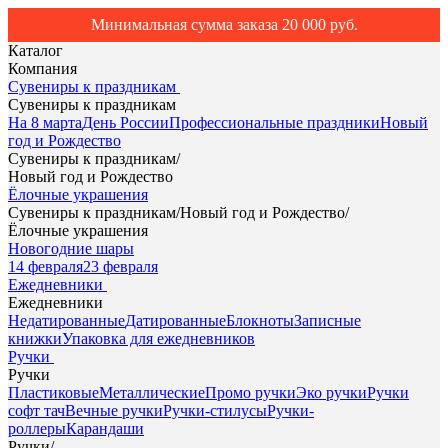
Минимальная сумма заказа 20 000 руб.
Каталог
Компания
Сувениры к праздникам
Сувениры к праздникам
На 8 марта
День России
Профессиональные праздники
Новый
год и Рождество
Сувениры к праздникам
/
Новый год и Рождество
Ёлочные украшения
Сувениры к праздникам
/
Новый год и Рождество
/
Ёлочные украшения
Новогодние шары
14 февраля
23 февраля
Ежедневники
Ежедневники
Недатированные
Датированные
Блокноты
Записные
книжки
Упаковка для ежедневников
Ручки
Ручки
Пластиковые
Металлические
Промо ручки
Эко ручки
Ручки
софт тач
Вечные ручки
Ручки-стилусы
Ручки-
роллеры
Карандаши
Ручки
/