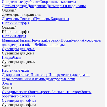
Спортивные футболки
Спортивные костюмы
Детская одежда
Дождевики
Джемперы и кардиганы
Одежда
/
Джемперы и кардиганы
Джемперы
Свитеры
Пуловеры
Кардиганы
Шапки и шарфы
Одежда
/
Шапки и шарфы
Шапки
Шарфы
Манишки
Платки
Перчатки
Варежки
Носки
Ремни
Аксессуары
для одежды и обуви
Лейблы и шильды
Сувениры для дома
Сувениры для дома
Пледы
Часы
Сувениры для дома
/
Часы
Настенные часы
Декор и интерьер
Полотенца
Инструменты для дома и
сада
Светильники и лампы
Диффузоры
Свечи
Зонты
Зонты
Складные зонты
Зонты-трости
Зонты антишторм
Зонты
обратного сложения
Сувениры для офиса
Сувениры для офиса