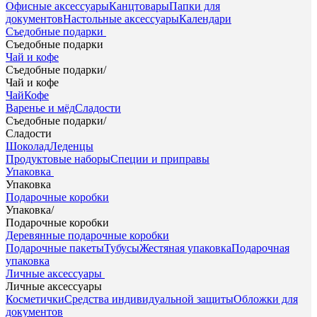
Офисные аксессуары
Канцтовары
Папки для
документов
Настольные аксессуары
Календари
Съедобные подарки
Съедобные подарки
Чай и кофе
Съедобные подарки
/
Чай и кофе
Чай
Кофе
Варенье и мёд
Сладости
Съедобные подарки
/
Сладости
Шоколад
Леденцы
Продуктовые наборы
Специи и приправы
Упаковка
Упаковка
Подарочные коробки
Упаковка
/
Подарочные коробки
Деревянные подарочные коробки
Подарочные пакеты
Тубусы
Жестяная упаковка
Подарочная
упаковка
Личные аксессуары
Личные аксессуары
Косметички
Средства индивидуальной защиты
Обложки для
документов