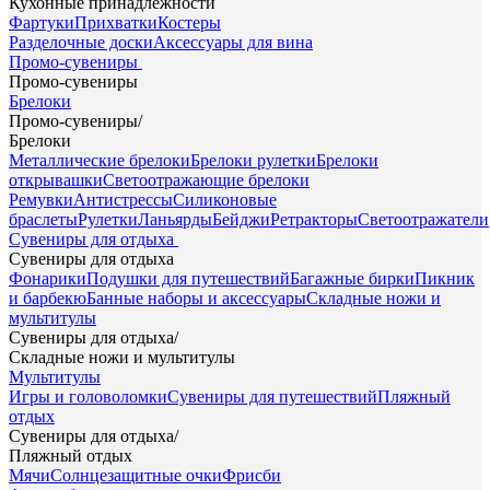
Кухонные принадлежности
Фартуки
Прихватки
Костеры
Разделочные доски
Аксессуары для вина
Промо-сувениры
Промо-сувениры
Брелоки
Промо-сувениры
/
Брелоки
Металлические брелоки
Брелоки рулетки
Брелоки
открывашки
Светоотражающие брелоки
Ремувки
Антистрессы
Силиконовые
браслеты
Рулетки
Ланьярды
Бейджи
Ретракторы
Светоотражатели
Сувениры для отдыха
Сувениры для отдыха
Фонарики
Подушки для путешествий
Багажные бирки
Пикник
и барбекю
Банные наборы и аксессуары
Складные ножи и
мультитулы
Сувениры для отдыха
/
Складные ножи и мультитулы
Мультитулы
Игры и головоломки
Сувениры для путешествий
Пляжный
отдых
Сувениры для отдыха
/
Пляжный отдых
Мячи
Солнцезащитные очки
Фрисби