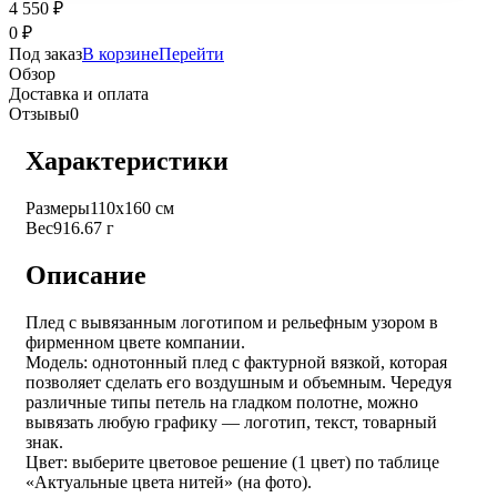
4 550
₽
0
₽
Под заказ
В корзине
Перейти
Обзор
Доставка и оплата
Отзывы
0
Характеристики
Размеры
110х160 см
Вес
916.67 г
Описание
Плед с вывязанным логотипом и рельефным узором в
фирменном цвете компании.
Модель: однотонный плед с фактурной вязкой, которая
позволяет сделать его воздушным и объемным. Чередуя
различные типы петель на гладком полотне, можно
вывязать любую графику — логотип, текст, товарный
знак.
Цвет: выберите цветовое решение (1 цвет) по таблице
«Актуальные цвета нитей» (на фото).