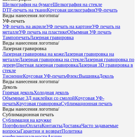
Шелкография на бумаге
Шелкография на стекле
DTF-печать на ткани
Круговая шелкография
УФ-печать
Виды нанесения логотипа
/
УФ-печать
УФ печать на акриле
УФ печать на картоне
УФ печать на
металле
УФ печать на пластике
Объемная УФ печать
Тампопечать
Лазерная гравировка
Виды нанесения логотипа
/
Лазерная гравировка
Лазерная гравировка на коже
Лазерная гравировка на
металле
Лазерная гравировка на стекле
Лазерная гравировка по
дереву
Цветная лазерная гравировка
Лазерная 3D гравировка в
стекле
Тиснение
Круговая УФ-печать
Флекс
Вышивка
Деколь
Виды нанесения логотипа
/
Деколь
Горячая деколь
Холодная деколь
Объемные 3Д наклейки со смолой
Круговая УФ-
печать
Круговая гравировка
Сублимационная печать
Виды нанесения логотипа
/
Сублимационная печать
Сублимация на кружке
Портфолио
Оплата
Контакты
Доставка
Часто задаваемые
вопросы
Гарантии и возврат
Политика
конфиденциальности
Акции