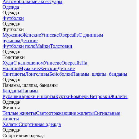
Автомобильные аксессуары
Одежда
Одежда
Футболки
Одежда
/
Футболки
Мужские
Женские
Унисекс
Оверсайз
С длинным
рукавом
Детские
Футболки поло
Майки
Толстовки
Одежда
/
Толстовки
Худи
С капюшоном
Унисекс
Оверсайз
На
молнии
Мужские
Женские
Детские
Свитшоты
Лонгсливы
Бейсболки
Панамы, шляпы, банданы
Одежда
/
Панамы, шляпы, банданы
Банданы
Панамы
Рубашки
Брюки и шорты
Куртки
Бомберы
Ветровки
Жилеты
Одежда
/
Жилеты
Теплые жилеты
Светоотражающие жилеты
Сигнальные
жилеты
Халаты
Спортивная одежда
Одежда
/
Спортивная одежда