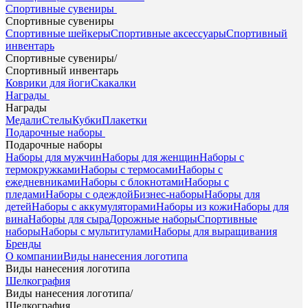
Спортивные сувениры
Спортивные сувениры
Спортивные шейкеры
Спортивные аксессуары
Спортивный
инвентарь
Спортивные сувениры
/
Спортивный инвентарь
Коврики для йоги
Скакалки
Награды
Награды
Медали
Стелы
Кубки
Плакетки
Подарочные наборы
Подарочные наборы
Наборы для мужчин
Наборы для женщин
Наборы с
термокружками
Наборы с термосами
Наборы с
ежедневниками
Наборы с блокнотами
Наборы с
пледами
Наборы с одеждой
Бизнес-наборы
Наборы для
детей
Наборы с аккумуляторами
Наборы из кожи
Наборы для
вина
Наборы для сыра
Дорожные наборы
Спортивные
наборы
Наборы с мультитулами
Наборы для выращивания
Бренды
О компании
Виды нанесения логотипа
Виды нанесения логотипа
Шелкография
Виды нанесения логотипа
/
Шелкография