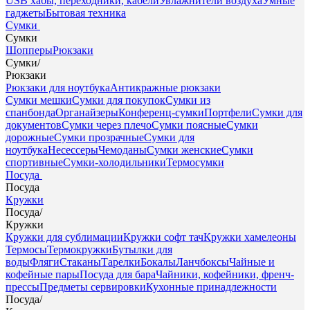
USB хабы, переходники, кабели
Увлажнители воздуха
Умные
гаджеты
Бытовая техника
Сумки
Сумки
Шопперы
Рюкзаки
Сумки
/
Рюкзаки
Рюкзаки для ноутбука
Антикражные рюкзаки
Сумки мешки
Сумки для покупок
Сумки из
спанбонда
Органайзеры
Конференц-сумки
Портфели
Сумки для
документов
Сумки через плечо
Сумки поясные
Сумки
дорожные
Сумки прозрачные
Сумки для
ноутбука
Несессеры
Чемоданы
Сумки женские
Сумки
спортивные
Сумки-холодильники
Термосумки
Посуда
Посуда
Кружки
Посуда
/
Кружки
Кружки для сублимации
Кружки софт тач
Кружки хамелеоны
Термосы
Термокружки
Бутылки для
воды
Фляги
Стаканы
Тарелки
Бокалы
Ланчбоксы
Чайные и
кофейные пары
Посуда для бара
Чайники, кофейники, френч-
прессы
Предметы сервировки
Кухонные принадлежности
Посуда
/