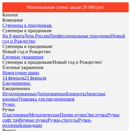
Минимальная сумма заказа 20 000 руб.
Каталог
Компания
Сувениры к праздникам
Сувениры к праздникам
На 8 марта
День России
Профессиональные праздники
Новый
год и Рождество
Сувениры к праздникам
/
Новый год и Рождество
Ёлочные украшения
Сувениры к праздникам
/
Новый год и Рождество
/
Ёлочные украшения
Новогодние шары
14 февраля
23 февраля
Ежедневники
Ежедневники
Недатированные
Датированные
Блокноты
Записные
книжки
Упаковка для ежедневников
Ручки
Ручки
Пластиковые
Металлические
Промо ручки
Эко ручки
Ручки
софт тач
Вечные ручки
Ручки-стилусы
Ручки-
роллеры
Карандаши
Ручки
/