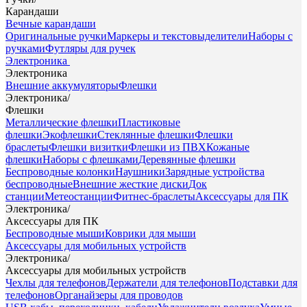
Карандаши
Вечные карандаши
Оригинальные ручки
Маркеры и текстовыделители
Наборы с
ручками
Футляры для ручек
Электроника
Электроника
Внешние аккумуляторы
Флешки
Электроника
/
Флешки
Металлические флешки
Пластиковые
флешки
Экофлешки
Стеклянные флешки
Флешки
браслеты
Флешки визитки
Флешки из ПВХ
Кожаные
флешки
Наборы с флешками
Деревянные флешки
Беспроводные колонки
Наушники
Зарядные устройства
беспроводные
Внешние жесткие диски
Док
станции
Метеостанции
Фитнес-браслеты
Аксессуары для ПК
Электроника
/
Аксессуары для ПК
Беспроводные мыши
Коврики для мыши
Аксессуары для мобильных устройств
Электроника
/
Аксессуары для мобильных устройств
Чехлы для телефонов
Держатели для телефонов
Подставки для
телефонов
Органайзеры для проводов