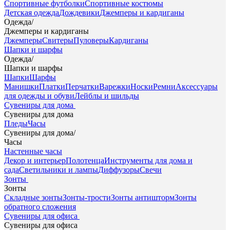
Спортивные футболки
Спортивные костюмы
Детская одежда
Дождевики
Джемперы и кардиганы
Одежда
/
Джемперы и кардиганы
Джемперы
Свитеры
Пуловеры
Кардиганы
Шапки и шарфы
Одежда
/
Шапки и шарфы
Шапки
Шарфы
Манишки
Платки
Перчатки
Варежки
Носки
Ремни
Аксессуары
для одежды и обуви
Лейблы и шильды
Сувениры для дома
Сувениры для дома
Пледы
Часы
Сувениры для дома
/
Часы
Настенные часы
Декор и интерьер
Полотенца
Инструменты для дома и
сада
Светильники и лампы
Диффузоры
Свечи
Зонты
Зонты
Складные зонты
Зонты-трости
Зонты антишторм
Зонты
обратного сложения
Сувениры для офиса
Сувениры для офиса