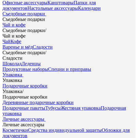
Офисные аксессуары
Канцтовары
Папки для
документов
Настольные аксессуары
Календари
Съедобные подарки
Съедобные подарки
Чай и кофе
Съедобные подарки
/
Чай и кофе
Чай
Кофе
Варенье и мёд
Сладости
Съедобные подарки
/
Сладости
Шоколад
Леденцы
Продуктовые наборы
Специи и приправы
Упаковка
Упаковка
Подарочные коробки
Упаковка
/
Подарочные коробки
Деревянные подарочные коробки
Подарочные пакеты
Тубусы
Жестяная упаковка
Подарочная
упаковка
Личные аксессуары
Личные аксессуары
Косметички
Средства индивидуальной защиты
Обложки для
документов