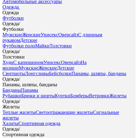
Автомобильные аксессуары
Одежда
Одежда
Футболки
Одежда
/
Футболки
Мужские
Женские
Унисекс
Оверсайз
С длинным
рукавом
Детские
Футболки поло
Майки
Толстовки
Одежда
/
Толстовки
Худи
С капюшоном
Унисекс
Оверсайз
На
молнии
Мужские
Женские
Детские
Свитшоты
Лонгсливы
Бейсболки
Панамы, шляпы, банданы
Одежда
/
Панамы, шляпы, банданы
Банданы
Панамы
Рубашки
Брюки и шорты
Куртки
Бомберы
Ветровки
Жилеты
Одежда
/
Жилеты
Теплые жилеты
Светоотражающие жилеты
Сигнальные
жилеты
Халаты
Спортивная одежда
Одежда
/
Спортивная одежда