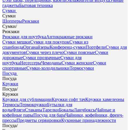
USB хабы, переходники, кабели
Увлажнители воздуха
Умные
гаджеты
Бытовая техника
Сумки
Сумки
Шопперы
Рюкзаки
Сумки
/
Рюкзаки
Рюкзаки для ноутбука
Антикражные рюкзаки
Сумки мешки
Сумки для покупок
Сумки из
спанбонда
Органайзеры
Конференц-сумки
Портфели
Сумки для
документов
Сумки через плечо
Сумки поясные
Сумки
дорожные
Сумки прозрачные
Сумки для
ноутбука
Несессеры
Чемоданы
Сумки женские
Сумки
спортивные
Сумки-холодильники
Термосумки
Посуда
Посуда
Кружки
Посуда
/
Кружки
Кружки для сублимации
Кружки софт тач
Кружки хамелеоны
Термосы
Термокружки
Бутылки для
воды
Фляги
Стаканы
Тарелки
Бокалы
Ланчбоксы
Чайные и
кофейные пары
Посуда для бара
Чайники, кофейники, френч-
прессы
Предметы сервировки
Кухонные принадлежности
Посуда
/