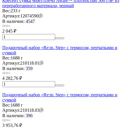
Кресент сумка через плечо Aware™ плотностью 500 г/м² из
переработанного материала, черный
Вес:
233 г
Артикул:
12074590
В наличии:
4547
ЦЕНА:
2 045
₽
Подарочный набор «Re:m. Step» с термосом, перчатками и
сумкой
Вес:
1688 г
Артикул:
210118.01
В наличии:
359
ЦЕНА:
4 282,76
₽
Подарочный набор «Re:m. Step» с термосом, перчатками и
сумкой
Вес:
1688 г
Артикул:
210118.03
В наличии:
396
ЦЕНА:
3 953,76
₽