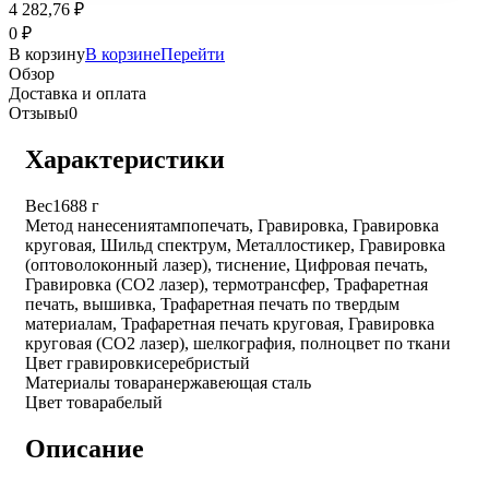
4 282,76
₽
0
₽
В корзину
В корзине
Перейти
Обзор
Доставка и оплата
Отзывы
0
Характеристики
Вес
1688 г
Метод нанесения
тампопечать, Гравировка, Гравировка
круговая, Шильд спектрум, Металлостикер, Гравировка
(оптоволоконный лазер), тиснение, Цифровая печать,
Гравировка (CO2 лазер), термотрансфер, Трафаретная
печать, вышивка, Трафаретная печать по твердым
материалам, Трафаретная печать круговая, Гравировка
круговая (CO2 лазер), шелкография, полноцвет по ткани
Цвет гравировки
серебристый
Материалы товара
нержавеющая cталь
Цвет товара
белый
Описание