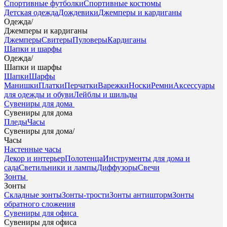
Спортивные футболки
Спортивные костюмы
Детская одежда
Дождевики
Джемперы и кардиганы
Одежда
/
Джемперы и кардиганы
Джемперы
Свитеры
Пуловеры
Кардиганы
Шапки и шарфы
Одежда
/
Шапки и шарфы
Шапки
Шарфы
Манишки
Платки
Перчатки
Варежки
Носки
Ремни
Аксессуары
для одежды и обуви
Лейблы и шильды
Сувениры для дома
Сувениры для дома
Пледы
Часы
Сувениры для дома
/
Часы
Настенные часы
Декор и интерьер
Полотенца
Инструменты для дома и
сада
Светильники и лампы
Диффузоры
Свечи
Зонты
Зонты
Складные зонты
Зонты-трости
Зонты антишторм
Зонты
обратного сложения
Сувениры для офиса
Сувениры для офиса