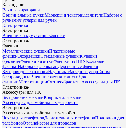
Карандаши
Вечные карандаши
Оригинальные ручки
Маркеры и текстовыделители
Наборы с
ручками
Футляры для ручек
Электроника
Электроника
Внешние аккумуляторы
Флешки
Электроника
/
Флешки
Металлические флешки
Пластиковые
флешки
Экофлешки
Стеклянные флешки
Флешки
браслеты
Флешки визитки
Флешки из ПВХ
Кожаные
флешки
Наборы с флешками
Деревянные флешки
Беспроводные колонки
Наушники
Зарядные устройства
беспроводные
Внешние жесткие диски
Док
станции
Метеостанции
Фитнес-браслеты
Аксессуары для ПК
Электроника
/
Аксессуары для ПК
Беспроводные мыши
Коврики для мыши
Аксессуары для мобильных устройств
Электроника
/
Аксессуары для мобильных устройств
Чехлы для телефонов
Держатели для телефонов
Подставки для
телефонов
Органайзеры для проводов