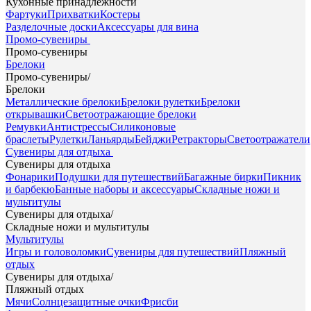
Кухонные принадлежности
Фартуки
Прихватки
Костеры
Разделочные доски
Аксессуары для вина
Промо-сувениры
Промо-сувениры
Брелоки
Промо-сувениры
/
Брелоки
Металлические брелоки
Брелоки рулетки
Брелоки
открывашки
Светоотражающие брелоки
Ремувки
Антистрессы
Силиконовые
браслеты
Рулетки
Ланьярды
Бейджи
Ретракторы
Светоотражатели
Сувениры для отдыха
Сувениры для отдыха
Фонарики
Подушки для путешествий
Багажные бирки
Пикник
и барбекю
Банные наборы и аксессуары
Складные ножи и
мультитулы
Сувениры для отдыха
/
Складные ножи и мультитулы
Мультитулы
Игры и головоломки
Сувениры для путешествий
Пляжный
отдых
Сувениры для отдыха
/
Пляжный отдых
Мячи
Солнцезащитные очки
Фрисби