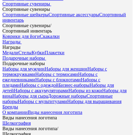
Спортивные сувениры
Спортивные сувениры
Спортивные шейкеры
Спортивные аксессуары
Спортивный
инвентарь
Спортивные сувениры
/
Спортивный инвентарь
Коврики для йоги
Скакалки
Награды
Награды
Медали
Стелы
Кубки
Плакетки
Подарочные наборы
Подарочные наборы
Наборы для мужчин
Наборы для женщин
Наборы с
термокружками
Наборы с термосами
Наборы с
ежедневниками
Наборы с блокнотами
Наборы с
пледами
Наборы с одеждой
Бизнес-наборы
Наборы для
детей
Наборы с аккумуляторами
Наборы из кожи
Наборы для
вина
Наборы для сыра
Дорожные наборы
Спортивные
наборы
Наборы с мультитулами
Наборы для выращивания
Бренды
О компании
Виды нанесения логотипа
Виды нанесения логотипа
Шелкография
Виды нанесения логотипа
/
Шелкография