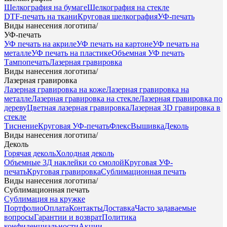
Шелкография на бумаге
Шелкография на стекле
DTF-печать на ткани
Круговая шелкография
УФ-печать
Виды нанесения логотипа
/
УФ-печать
УФ печать на акриле
УФ печать на картоне
УФ печать на
металле
УФ печать на пластике
Объемная УФ печать
Тампопечать
Лазерная гравировка
Виды нанесения логотипа
/
Лазерная гравировка
Лазерная гравировка на коже
Лазерная гравировка на
металле
Лазерная гравировка на стекле
Лазерная гравировка по
дереву
Цветная лазерная гравировка
Лазерная 3D гравировка в
стекле
Тиснение
Круговая УФ-печать
Флекс
Вышивка
Деколь
Виды нанесения логотипа
/
Деколь
Горячая деколь
Холодная деколь
Объемные 3Д наклейки со смолой
Круговая УФ-
печать
Круговая гравировка
Сублимационная печать
Виды нанесения логотипа
/
Сублимационная печать
Сублимация на кружке
Портфолио
Оплата
Контакты
Доставка
Часто задаваемые
вопросы
Гарантии и возврат
Политика
конфиденциальности
Акции