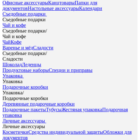
Офисные аксессуары
Канцтовары
Папки для
документов
Настольные аксессуары
Календари
Съедобные подарки
Съедобные подарки
Чай и кофе
Съедобные подарки
/
Чай и кофе
Чай
Кофе
Варенье и мёд
Сладости
Съедобные подарки
/
Сладости
Шоколад
Леденцы
Продуктовые наборы
Специи и приправы
Упаковка
Упаковка
Подарочные коробки
Упаковка
/
Подарочные коробки
Деревянные подарочные коробки
Подарочные пакеты
Тубусы
Жестяная упаковка
Подарочная
упаковка
Личные аксессуары
Личные аксессуары
Косметички
Средства индивидуальной защиты
Обложки для
документов