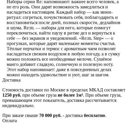
Наборы серии Re: напоминают: важнее всего человек, а
не его роль. Они дарят возможность замедлиться и
насладиться настоящим. Каждый набор — как мини-
ритуал: согреться, почувствовать себя, поблагодарить и
восстановиться после дней, полных скорости, дедлайнов
и шума. Re:m. — наборы для него, которые помогут
переключиться, найти паузу в ритме дел и вернуться к
себе — без экранов и уведомлений. «Re:m. Step» — о
прогулках, которые дарят маленькие моменты счастья.
Тёплые перчатки и термос с ароматным чаем позволят
насладиться свежим воздухом в любую погоду, а в сумку
можно положить все необходимые мелочи. Сушёное
манго добавит сладкую, солнечную и полезную ноту.
Этот набор напоминает: даже в повседневных делах
можно находить удовольствие и уют, шаг за шагом.
Доставка
Стоимость доставки по Москве в пределах МКАД составляет
1250 руб.
при объеме груза
не более 1м³
. При объеме груза,
превышающем этот показатель, доставка рассчитывается
индивидуально.
При заказе свыше
70 000 руб.
- доставка
бесплатно
.
Оплата