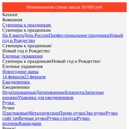
Минимальная сумма заказа 20 000 руб.
Каталог
Компания
Сувениры к праздникам
Сувениры к праздникам
На 8 марта
День России
Профессиональные праздники
Новый
год и Рождество
Сувениры к праздникам
/
Новый год и Рождество
Ёлочные украшения
Сувениры к праздникам
/
Новый год и Рождество
/
Ёлочные украшения
Новогодние шары
14 февраля
23 февраля
Ежедневники
Ежедневники
Недатированные
Датированные
Блокноты
Записные
книжки
Упаковка для ежедневников
Ручки
Ручки
Пластиковые
Металлические
Промо ручки
Эко ручки
Ручки
софт тач
Вечные ручки
Ручки-стилусы
Ручки-
роллеры
Карандаши
Ручки
/