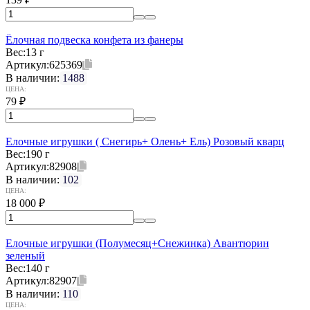
Ёлочная подвеска конфета из фанеры
Вес:
13 г
Артикул:
625369
В наличии:
1488
ЦЕНА:
79
₽
Елочные игрушки ( Снегирь+ Олень+ Ель) Розовый кварц
Вес:
190 г
Артикул:
82908
В наличии:
102
ЦЕНА:
18 000
₽
Елочные игрушки (Полумесяц+Снежинка) Авантюрин
зеленый
Вес:
140 г
Артикул:
82907
В наличии:
110
ЦЕНА: