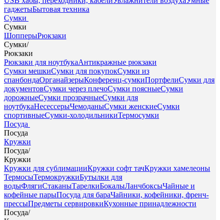
USB хабы, переходники, кабели
Увлажнители воздуха
Умные
гаджеты
Бытовая техника
Сумки
Сумки
Шопперы
Рюкзаки
Сумки
/
Рюкзаки
Рюкзаки для ноутбука
Антикражные рюкзаки
Сумки мешки
Сумки для покупок
Сумки из
спанбонда
Органайзеры
Конференц-сумки
Портфели
Сумки для
документов
Сумки через плечо
Сумки поясные
Сумки
дорожные
Сумки прозрачные
Сумки для
ноутбука
Несессеры
Чемоданы
Сумки женские
Сумки
спортивные
Сумки-холодильники
Термосумки
Посуда
Посуда
Кружки
Посуда
/
Кружки
Кружки для сублимации
Кружки софт тач
Кружки хамелеоны
Термосы
Термокружки
Бутылки для
воды
Фляги
Стаканы
Тарелки
Бокалы
Ланчбоксы
Чайные и
кофейные пары
Посуда для бара
Чайники, кофейники, френч-
прессы
Предметы сервировки
Кухонные принадлежности
Посуда
/