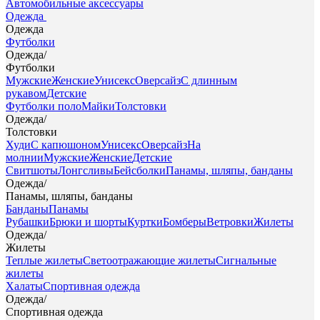
Автомобильные аксессуары
Одежда
Одежда
Футболки
Одежда
/
Футболки
Мужские
Женские
Унисекс
Оверсайз
С длинным
рукавом
Детские
Футболки поло
Майки
Толстовки
Одежда
/
Толстовки
Худи
С капюшоном
Унисекс
Оверсайз
На
молнии
Мужские
Женские
Детские
Свитшоты
Лонгсливы
Бейсболки
Панамы, шляпы, банданы
Одежда
/
Панамы, шляпы, банданы
Банданы
Панамы
Рубашки
Брюки и шорты
Куртки
Бомберы
Ветровки
Жилеты
Одежда
/
Жилеты
Теплые жилеты
Светоотражающие жилеты
Сигнальные
жилеты
Халаты
Спортивная одежда
Одежда
/
Спортивная одежда