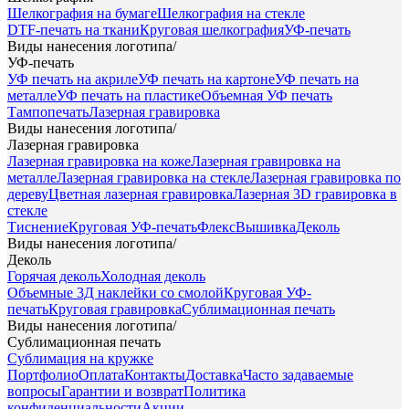
Шелкография на бумаге
Шелкография на стекле
DTF-печать на ткани
Круговая шелкография
УФ-печать
Виды нанесения логотипа
/
УФ-печать
УФ печать на акриле
УФ печать на картоне
УФ печать на
металле
УФ печать на пластике
Объемная УФ печать
Тампопечать
Лазерная гравировка
Виды нанесения логотипа
/
Лазерная гравировка
Лазерная гравировка на коже
Лазерная гравировка на
металле
Лазерная гравировка на стекле
Лазерная гравировка по
дереву
Цветная лазерная гравировка
Лазерная 3D гравировка в
стекле
Тиснение
Круговая УФ-печать
Флекс
Вышивка
Деколь
Виды нанесения логотипа
/
Деколь
Горячая деколь
Холодная деколь
Объемные 3Д наклейки со смолой
Круговая УФ-
печать
Круговая гравировка
Сублимационная печать
Виды нанесения логотипа
/
Сублимационная печать
Сублимация на кружке
Портфолио
Оплата
Контакты
Доставка
Часто задаваемые
вопросы
Гарантии и возврат
Политика
конфиденциальности
Акции