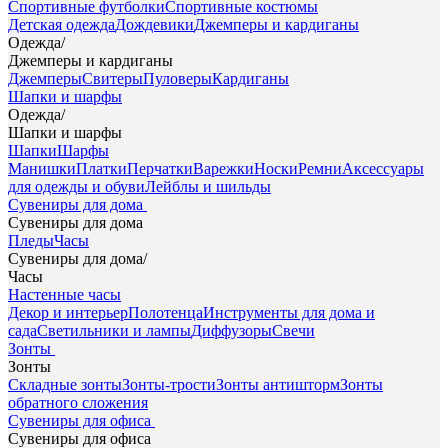
Спортивные футболки
Спортивные костюмы
Детская одежда
Дождевики
Джемперы и кардиганы
Одежда
/
Джемперы и кардиганы
Джемперы
Свитеры
Пуловеры
Кардиганы
Шапки и шарфы
Одежда
/
Шапки и шарфы
Шапки
Шарфы
Манишки
Платки
Перчатки
Варежки
Носки
Ремни
Аксессуары
для одежды и обуви
Лейблы и шильды
Сувениры для дома
Сувениры для дома
Пледы
Часы
Сувениры для дома
/
Часы
Настенные часы
Декор и интерьер
Полотенца
Инструменты для дома и
сада
Светильники и лампы
Диффузоры
Свечи
Зонты
Зонты
Складные зонты
Зонты-трости
Зонты антишторм
Зонты
обратного сложения
Сувениры для офиса
Сувениры для офиса