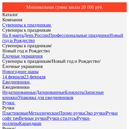
Минимальная сумма заказа 20 000 руб.
Каталог
Компания
Сувениры к праздникам
Сувениры к праздникам
На 8 марта
День России
Профессиональные праздники
Новый
год и Рождество
Сувениры к праздникам
/
Новый год и Рождество
Ёлочные украшения
Сувениры к праздникам
/
Новый год и Рождество
/
Ёлочные украшения
Новогодние шары
14 февраля
23 февраля
Ежедневники
Ежедневники
Недатированные
Датированные
Блокноты
Записные
книжки
Упаковка для ежедневников
Ручки
Ручки
Пластиковые
Металлические
Промо ручки
Эко ручки
Ручки
софт тач
Вечные ручки
Ручки-стилусы
Ручки-
роллеры
Карандаши
Ручки
/