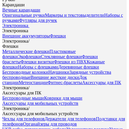
Карандаши
Вечные карандаши
Оригинальные ручки
Маркеры и текстовыделители
Наборы с
ручками
Футляры для ручек
Электроника
Электроника
Внешние аккумуляторы
Флешки
Электроника
/
Флешки
Металлические флешки
Пластиковые
флешки
Экофлешки
Стеклянные флешки
Флешки
браслеты
Флешки визитки
Флешки из ПВХ
Кожаные
флешки
Наборы с флешками
Деревянные флешки
Беспроводные колонки
Наушники
Зарядные устройства
беспроводные
Внешние жесткие диски
Док
станции
Метеостанции
Фитнес-браслеты
Аксессуары для ПК
Электроника
/
Аксессуары для ПК
Беспроводные мыши
Коврики для мыши
Аксессуары для мобильных устройств
Электроника
/
Аксессуары для мобильных устройств
Чехлы для телефонов
Держатели для телефонов
Подставки для
телефонов
Органайзеры для проводов