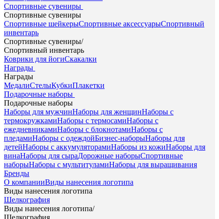
Спортивные сувениры
Спортивные сувениры
Спортивные шейкеры
Спортивные аксессуары
Спортивный
инвентарь
Спортивные сувениры
/
Спортивный инвентарь
Коврики для йоги
Скакалки
Награды
Награды
Медали
Стелы
Кубки
Плакетки
Подарочные наборы
Подарочные наборы
Наборы для мужчин
Наборы для женщин
Наборы с
термокружками
Наборы с термосами
Наборы с
ежедневниками
Наборы с блокнотами
Наборы с
пледами
Наборы с одеждой
Бизнес-наборы
Наборы для
детей
Наборы с аккумуляторами
Наборы из кожи
Наборы для
вина
Наборы для сыра
Дорожные наборы
Спортивные
наборы
Наборы с мультитулами
Наборы для выращивания
Бренды
О компании
Виды нанесения логотипа
Виды нанесения логотипа
Шелкография
Виды нанесения логотипа
/
Шелкография