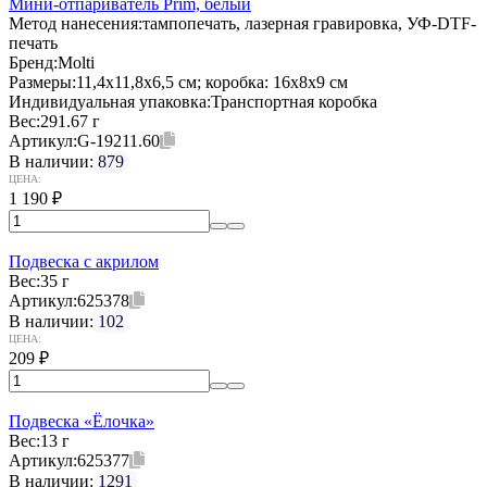
Мини-отпариватель Prim, белый
Метод нанесения:
тампопечать, лазерная гравировка, УФ-DTF-
печать
Бренд:
Molti
Размеры:
11,4х11,8х6,5 см; коробка: 16х8х9 см
Индивидуальная упаковка:
Транспортная коробка
Вес:
291.67 г
Артикул:
G-19211.60
В наличии:
879
ЦЕНА:
1 190
₽
Подвеска с акрилом
Вес:
35 г
Артикул:
625378
В наличии:
102
ЦЕНА:
209
₽
Подвеска «Ёлочка»
Вес:
13 г
Артикул:
625377
В наличии:
1291