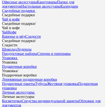
Офисные аксессуары
Канцтовары
Папки для
документов
Настольные аксессуары
Календари
Съедобные подарки
Съедобные подарки
Чай и кофе
Съедобные подарки
/
Чай и кофе
Чай
Кофе
Варенье и мёд
Сладости
Съедобные подарки
/
Сладости
Шоколад
Леденцы
Продуктовые наборы
Специи и приправы
Упаковка
Упаковка
Подарочные коробки
Упаковка
/
Подарочные коробки
Деревянные подарочные коробки
Подарочные пакеты
Тубусы
Жестяная упаковка
Подарочная
упаковка
Личные аксессуары
Личные аксессуары
Косметички
Средства индивидуальной защиты
Обложки для
документов