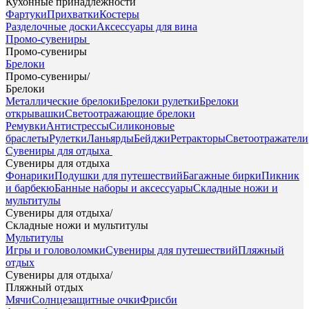
Кухонные принадлежности
Фартуки
Прихватки
Костеры
Разделочные доски
Аксессуары для вина
Промо-сувениры
Промо-сувениры
Брелоки
Промо-сувениры
/
Брелоки
Металлические брелоки
Брелоки рулетки
Брелоки
открывашки
Светоотражающие брелоки
Ремувки
Антистрессы
Силиконовые
браслеты
Рулетки
Ланьярды
Бейджи
Ретракторы
Светоотражатели
Сувениры для отдыха
Сувениры для отдыха
Фонарики
Подушки для путешествий
Багажные бирки
Пикник
и барбекю
Банные наборы и аксессуары
Складные ножи и
мультитулы
Сувениры для отдыха
/
Складные ножи и мультитулы
Мультитулы
Игры и головоломки
Сувениры для путешествий
Пляжный
отдых
Сувениры для отдыха
/
Пляжный отдых
Мячи
Солнцезащитные очки
Фрисби