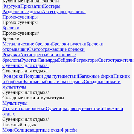
Кухонные принадлежности
Фартуки
Прихватки
Костеры
Разделочные доски
Аксессуары для вина
Промо-сувениры
Промо-сувениры
Брелоки
Промо-сувениры
/
Брелоки
Металлические брелоки
Брелоки рулетки
Брелоки
открывашки
Светоотражающие брелоки
Ремувки
Антистрессы
Силиконовые
браслеты
Рулетки
Ланьярды
Бейджи
Ретракторы
Светоотражатели
Сувениры для отдыха
Сувениры для отдыха
Фонарики
Подушки для путешествий
Багажные бирки
Пикник
и барбекю
Банные наборы и аксессуары
Складные ножи и
мультитулы
Сувениры для отдыха
/
Складные ножи и мультитулы
Мультитулы
Игры и головоломки
Сувениры для путешествий
Пляжный
отдых
Сувениры для отдыха
/
Пляжный отдых
Мячи
Солнцезащитные очки
Фрисби