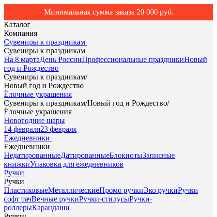
Минимальная сумма заказа 20 000 руб.
Каталог
Компания
Сувениры к праздникам
Сувениры к праздникам
На 8 марта
День России
Профессиональные праздники
Новый
год и Рождество
Сувениры к праздникам
/
Новый год и Рождество
Ёлочные украшения
Сувениры к праздникам
/
Новый год и Рождество
/
Ёлочные украшения
Новогодние шары
14 февраля
23 февраля
Ежедневники
Ежедневники
Недатированные
Датированные
Блокноты
Записные
книжки
Упаковка для ежедневников
Ручки
Ручки
Пластиковые
Металлические
Промо ручки
Эко ручки
Ручки
софт тач
Вечные ручки
Ручки-стилусы
Ручки-
роллеры
Карандаши
Ручки
/