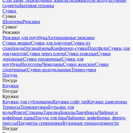
USB хабы, переходники, кабели
Увлажнители воздуха
Умные
гаджеты
Бытовая техника
Сумки
Сумки
Шопперы
Рюкзаки
Сумки
/
Рюкзаки
Рюкзаки для ноутбука
Антикражные рюкзаки
Сумки мешки
Сумки для покупок
Сумки из
спанбонда
Органайзеры
Конференц-сумки
Портфели
Сумки для
документов
Сумки через плечо
Сумки поясные
Сумки
дорожные
Сумки прозрачные
Сумки для
ноутбука
Несессеры
Чемоданы
Сумки женские
Сумки
спортивные
Сумки-холодильники
Термосумки
Посуда
Посуда
Кружки
Посуда
/
Кружки
Кружки для сублимации
Кружки софт тач
Кружки хамелеоны
Термосы
Термокружки
Бутылки для
воды
Фляги
Стаканы
Тарелки
Бокалы
Ланчбоксы
Чайные и
кофейные пары
Посуда для бара
Чайники, кофейники, френч-
прессы
Предметы сервировки
Кухонные принадлежности
Посуда
/