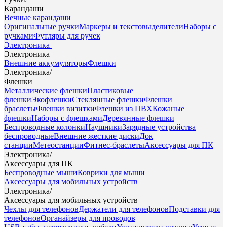
Карандаши
Вечные карандаши
Оригинальные ручки
Маркеры и текстовыделители
Наборы с
ручками
Футляры для ручек
Электроника
Электроника
Внешние аккумуляторы
Флешки
Электроника
/
Флешки
Металлические флешки
Пластиковые
флешки
Экофлешки
Стеклянные флешки
Флешки
браслеты
Флешки визитки
Флешки из ПВХ
Кожаные
флешки
Наборы с флешками
Деревянные флешки
Беспроводные колонки
Наушники
Зарядные устройства
беспроводные
Внешние жесткие диски
Док
станции
Метеостанции
Фитнес-браслеты
Аксессуары для ПК
Электроника
/
Аксессуары для ПК
Беспроводные мыши
Коврики для мыши
Аксессуары для мобильных устройств
Электроника
/
Аксессуары для мобильных устройств
Чехлы для телефонов
Держатели для телефонов
Подставки для
телефонов
Органайзеры для проводов