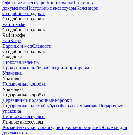
Офисные аксессуары
Канцтовары
Папки для
документов
Настольные аксессуары
Календари
Съедобные подарки
Съедобные подарки
Чай и кофе
Съедобные подарки
/
Чай и кофе
Чай
Кофе
Варенье и мёд
Сладости
Съедобные подарки
/
Сладости
Шоколад
Леденцы
Продуктовые наборы
Специи и приправы
Упаковка
Упаковка
Подарочные коробки
Упаковка
/
Подарочные коробки
Деревянные подарочные коробки
Подарочные пакеты
Тубусы
Жестяная упаковка
Подарочная
упаковка
Личные аксессуары
Личные аксессуары
Косметички
Средства индивидуальной защиты
Обложки для
документов