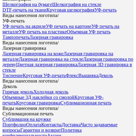
Шелкография на бумаге
Шелкография на стекле
DTF-печать на ткани
Круговая шелкография
УФ-печать
Виды нанесения логотипа
/
УФ-печать
УФ печать на акриле
УФ печать на картоне
УФ печать на
металле
УФ печать на пластике
Объемная УФ печать
Тампопечать
Лазерная гравировка
Виды нанесения логотипа
/
Лазерная гравировка
Лазерная гравировка на коже
Лазерная гравировка на
металле
Лазерная гравировка на стекле
Лазерная гравировка по
дереву
Цветная лазерная гравировка
Лазерная 3D гравировка в
стекле
Тиснение
Круговая УФ-печать
Флекс
Вышивка
Деколь
Виды нанесения логотипа
/
Деколь
Горячая деколь
Холодная деколь
Объемные 3Д наклейки со смолой
Круговая УФ-
печать
Круговая гравировка
Сублимационная печать
Виды нанесения логотипа
/
Сублимационная печать
Сублимация на кружке
Портфолио
Оплата
Контакты
Доставка
Часто задаваемые
вопросы
Гарантии и возврат
Политика
конфиденциальности
Акции