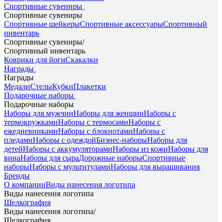
Спортивные сувениры
Спортивные сувениры
Спортивные шейкеры
Спортивные аксессуары
Спортивный
инвентарь
Спортивные сувениры
/
Спортивный инвентарь
Коврики для йоги
Скакалки
Награды
Награды
Медали
Стелы
Кубки
Плакетки
Подарочные наборы
Подарочные наборы
Наборы для мужчин
Наборы для женщин
Наборы с
термокружками
Наборы с термосами
Наборы с
ежедневниками
Наборы с блокнотами
Наборы с
пледами
Наборы с одеждой
Бизнес-наборы
Наборы для
детей
Наборы с аккумуляторами
Наборы из кожи
Наборы для
вина
Наборы для сыра
Дорожные наборы
Спортивные
наборы
Наборы с мультитулами
Наборы для выращивания
Бренды
О компании
Виды нанесения логотипа
Виды нанесения логотипа
Шелкография
Виды нанесения логотипа
/
Шелкография