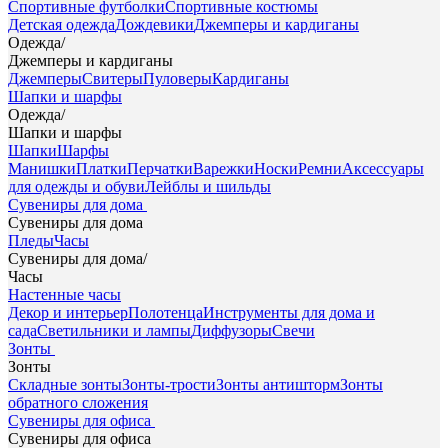
Спортивные футболки
Спортивные костюмы
Детская одежда
Дождевики
Джемперы и кардиганы
Одежда
/
Джемперы и кардиганы
Джемперы
Свитеры
Пуловеры
Кардиганы
Шапки и шарфы
Одежда
/
Шапки и шарфы
Шапки
Шарфы
Манишки
Платки
Перчатки
Варежки
Носки
Ремни
Аксессуары
для одежды и обуви
Лейблы и шильды
Сувениры для дома
Сувениры для дома
Пледы
Часы
Сувениры для дома
/
Часы
Настенные часы
Декор и интерьер
Полотенца
Инструменты для дома и
сада
Светильники и лампы
Диффузоры
Свечи
Зонты
Зонты
Складные зонты
Зонты-трости
Зонты антишторм
Зонты
обратного сложения
Сувениры для офиса
Сувениры для офиса