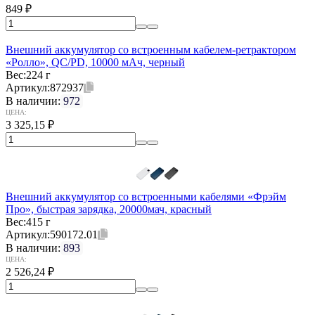
849
₽
Внешний аккумулятор со встроенным кабелем-ретрактором
«Ролло», QC/PD, 10000 мАч, черный
Вес:
224 г
Артикул:
872937
В наличии:
972
ЦЕНА:
3 325,15
₽
Внешний аккумулятор со встроенными кабелями «Фрэйм
Про», быстрая зарядка, 20000мач, красный
Вес:
415 г
Артикул:
590172.01
В наличии:
893
ЦЕНА:
2 526,24
₽