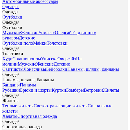
Автомобильные аксессуары
Одежда
Одежда
Футболки
Одежда
/
Футболки
Мужские
Женские
Унисекс
Оверсайз
С длинным
рукавом
Детские
Футболки поло
Майки
Толстовки
Одежда
/
Толстовки
Худи
С капюшоном
Унисекс
Оверсайз
На
молнии
Мужские
Женские
Детские
Свитшоты
Лонгсливы
Бейсболки
Панамы, шляпы, банданы
Одежда
/
Панамы, шляпы, банданы
Банданы
Панамы
Рубашки
Брюки и шорты
Куртки
Бомберы
Ветровки
Жилеты
Одежда
/
Жилеты
Теплые жилеты
Светоотражающие жилеты
Сигнальные
жилеты
Халаты
Спортивная одежда
Одежда
/
Спортивная одежда