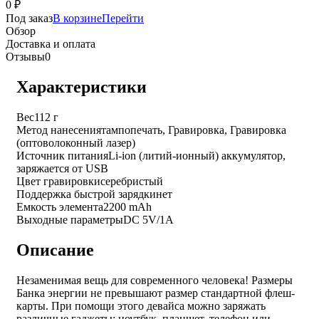
0
₽
Под заказ
В корзине
Перейти
Обзор
Доставка и оплата
Отзывы
0
Характеристики
Вес
112 г
Метод нанесения
тампопечать, Гравировка, Гравировка
(оптоволоконный лазер)
Источник питания
Li-ion (литий-ионный) аккумулятор,
заряжается от USB
Цвет гравировки
серебристый
Поддержка быстрой зарядки
нет
Емкость элемента
2200 mAh
Выходные параметры
DC 5V/1A
Описание
Незаменимая вещь для современного человека! Размеры
Банка энергии не превышают размер стандартной флеш-
карты. При помощи этого девайса можно заряжать
различные гаджеты: ноутбук, планшет, телефон или