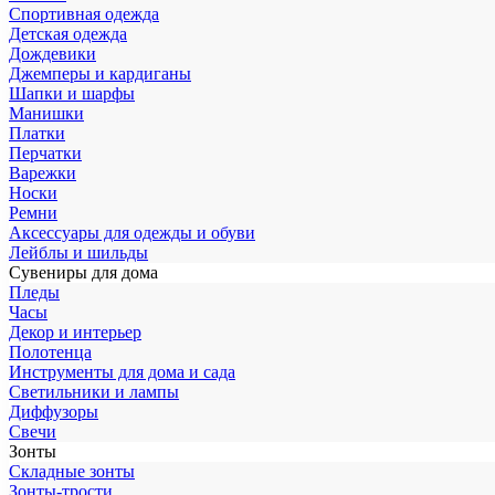
Спортивная одежда
Детская одежда
Дождевики
Джемперы и кардиганы
Шапки и шарфы
Манишки
Платки
Перчатки
Варежки
Носки
Ремни
Аксессуары для одежды и обуви
Лейблы и шильды
Сувениры для дома
Пледы
Часы
Декор и интерьер
Полотенца
Инструменты для дома и сада
Светильники и лампы
Диффузоры
Свечи
Зонты
Складные зонты
Зонты-трости