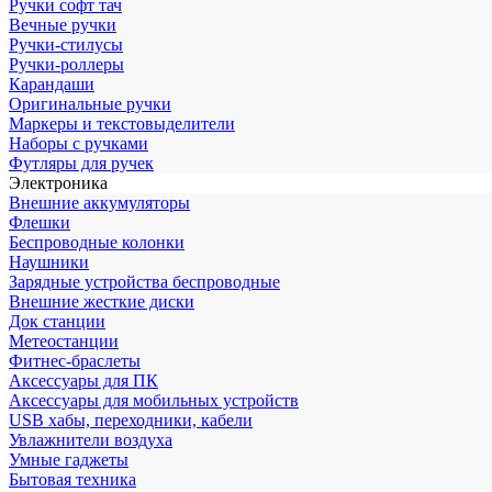
Ручки софт тач
Вечные ручки
Ручки-стилусы
Ручки-роллеры
Карандаши
Оригинальные ручки
Маркеры и текстовыделители
Наборы с ручками
Футляры для ручек
Электроника
Внешние аккумуляторы
Флешки
Беспроводные колонки
Наушники
Зарядные устройства беспроводные
Внешние жесткие диски
Док станции
Метеостанции
Фитнес-браслеты
Аксессуары для ПК
Аксессуары для мобильных устройств
USB хабы, переходники, кабели
Увлажнители воздуха
Умные гаджеты
Бытовая техника