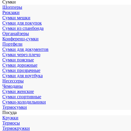
Сумки
Шопперы
Рюкзаки
Сумки мешки
Сумки для покупок
Сумки из спанбонда
Органайзеры
Конференц-сумки
Портфели
Сумки для документов
Сумки через плечо
Сумки поясные
Сумки дорожные
Сумки прозрачные
Сумки для ноутбука
Несессеры
Чемоданы
Сумки женские
Сумки спортивные
Сумки-холодильники
Термосумки
Посуда
Кружки
Термосы
Термокружки