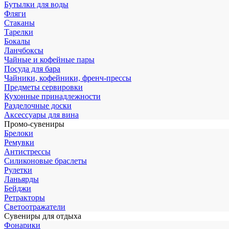
Бутылки для воды
Фляги
Стаканы
Тарелки
Бокалы
Ланчбоксы
Чайные и кофейные пары
Посуда для бара
Чайники, кофейники, френч-прессы
Предметы сервировки
Кухонные принадлежности
Разделочные доски
Аксессуары для вина
Промо-сувениры
Брелоки
Ремувки
Антистрессы
Силиконовые браслеты
Рулетки
Ланьярды
Бейджи
Ретракторы
Светоотражатели
Сувениры для отдыха
Фонарики