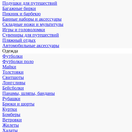
Подушки для путешествий
Багажные бирки
Пикник и барбекю
Банные наборы и аксессуары
Складные ножи и мультитулы
Игры и головоломки
Сувениры для путешествий
Пляжный отдых
Автомобильные аксессуары
Одежда
Футболки
Футболки поло
Майки
Толстовки
Свитшоты
Лонгсливы
Бейсболки
Панамы, шляпы, банданы
Рубашки
Брюки и шорты
Куртки
Бомберы
Ветровки
Жилеты
Халаты