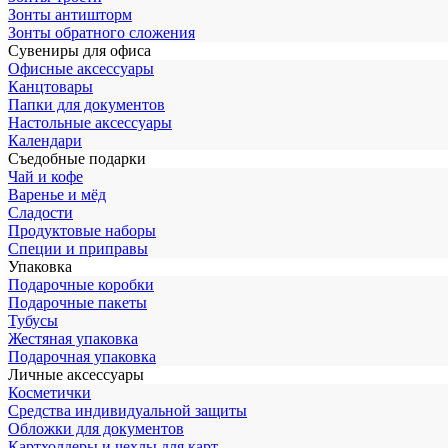
Зонты антишторм
Зонты обратного сложения
Сувениры для офиса
Офисные аксессуары
Канцтовары
Папки для документов
Настольные аксессуары
Календари
Съедобные подарки
Чай и кофе
Варенье и мёд
Сладости
Продуктовые наборы
Специи и приправы
Упаковка
Подарочные коробки
Подарочные пакеты
Тубусы
Жестяная упаковка
Подарочная упаковка
Личные аксессуары
Косметички
Средства индивидуальной защиты
Обложки для документов
Картхолдеры и чехлы для карт