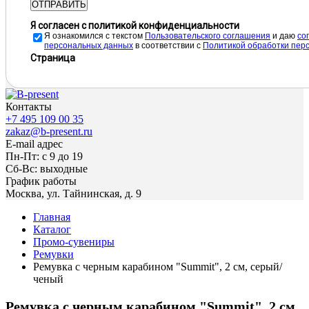
ОТПРАВИТЬ
Я согласен с политикой конфиденциальности
Я ознакомился с текстом
Пользовательского соглашения
и даю
cо
персональных данных
в соответствии с
Политикой обработки пер
Страница
Контакты
+7 495 109 00 35
zakaz@b-present.ru
E-mail адрес
Пн-Пт: с 9 до 19
Сб-Вс: выходные
График работы
Москва, ул. Тайнинская, д. 9
Главная
Каталог
Промо-сувениры
Ремувки
Ремувка с черным карабином "Summit", 2 см, серый/
ченый
Ремувка с черным карабином "Summit", 2 см,