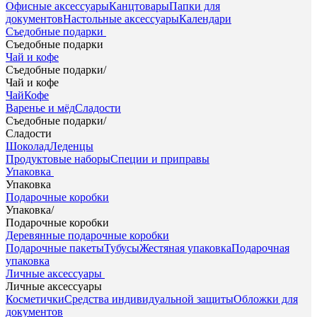
Офисные аксессуары
Канцтовары
Папки для
документов
Настольные аксессуары
Календари
Съедобные подарки
Съедобные подарки
Чай и кофе
Съедобные подарки
/
Чай и кофе
Чай
Кофе
Варенье и мёд
Сладости
Съедобные подарки
/
Сладости
Шоколад
Леденцы
Продуктовые наборы
Специи и приправы
Упаковка
Упаковка
Подарочные коробки
Упаковка
/
Подарочные коробки
Деревянные подарочные коробки
Подарочные пакеты
Тубусы
Жестяная упаковка
Подарочная
упаковка
Личные аксессуары
Личные аксессуары
Косметички
Средства индивидуальной защиты
Обложки для
документов