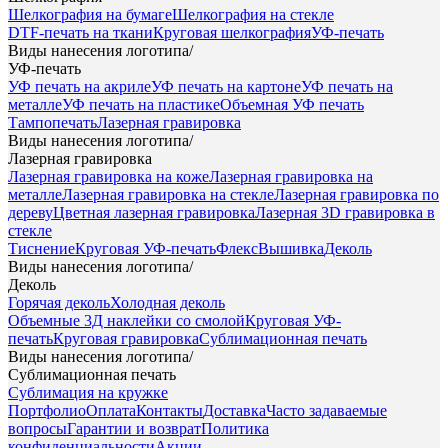
Шелкография на бумаге
Шелкография на стекле
DTF-печать на ткани
Круговая шелкография
УФ-печать
Виды нанесения логотипа
/
УФ-печать
УФ печать на акриле
УФ печать на картоне
УФ печать на
металле
УФ печать на пластике
Объемная УФ печать
Тампопечать
Лазерная гравировка
Виды нанесения логотипа
/
Лазерная гравировка
Лазерная гравировка на коже
Лазерная гравировка на
металле
Лазерная гравировка на стекле
Лазерная гравировка по
дереву
Цветная лазерная гравировка
Лазерная 3D гравировка в
стекле
Тиснение
Круговая УФ-печать
Флекс
Вышивка
Деколь
Виды нанесения логотипа
/
Деколь
Горячая деколь
Холодная деколь
Объемные 3Д наклейки со смолой
Круговая УФ-
печать
Круговая гравировка
Сублимационная печать
Виды нанесения логотипа
/
Сублимационная печать
Сублимация на кружке
Портфолио
Оплата
Контакты
Доставка
Часто задаваемые
вопросы
Гарантии и возврат
Политика
конфиденциальности
Акции