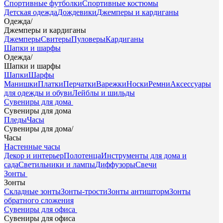
Спортивные футболки
Спортивные костюмы
Детская одежда
Дождевики
Джемперы и кардиганы
Одежда
/
Джемперы и кардиганы
Джемперы
Свитеры
Пуловеры
Кардиганы
Шапки и шарфы
Одежда
/
Шапки и шарфы
Шапки
Шарфы
Манишки
Платки
Перчатки
Варежки
Носки
Ремни
Аксессуары
для одежды и обуви
Лейблы и шильды
Сувениры для дома
Сувениры для дома
Пледы
Часы
Сувениры для дома
/
Часы
Настенные часы
Декор и интерьер
Полотенца
Инструменты для дома и
сада
Светильники и лампы
Диффузоры
Свечи
Зонты
Зонты
Складные зонты
Зонты-трости
Зонты антишторм
Зонты
обратного сложения
Сувениры для офиса
Сувениры для офиса