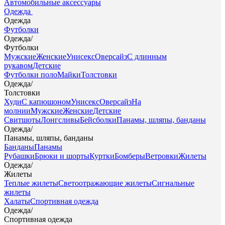
Автомобильные аксессуары
Одежда
Одежда
Футболки
Одежда
/
Футболки
Мужские
Женские
Унисекс
Оверсайз
С длинным
рукавом
Детские
Футболки поло
Майки
Толстовки
Одежда
/
Толстовки
Худи
С капюшоном
Унисекс
Оверсайз
На
молнии
Мужские
Женские
Детские
Свитшоты
Лонгсливы
Бейсболки
Панамы, шляпы, банданы
Одежда
/
Панамы, шляпы, банданы
Банданы
Панамы
Рубашки
Брюки и шорты
Куртки
Бомберы
Ветровки
Жилеты
Одежда
/
Жилеты
Теплые жилеты
Светоотражающие жилеты
Сигнальные
жилеты
Халаты
Спортивная одежда
Одежда
/
Спортивная одежда