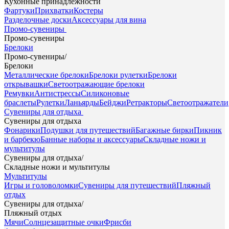
Кухонные принадлежности
Фартуки
Прихватки
Костеры
Разделочные доски
Аксессуары для вина
Промо-сувениры
Промо-сувениры
Брелоки
Промо-сувениры
/
Брелоки
Металлические брелоки
Брелоки рулетки
Брелоки
открывашки
Светоотражающие брелоки
Ремувки
Антистрессы
Силиконовые
браслеты
Рулетки
Ланьярды
Бейджи
Ретракторы
Светоотражатели
Сувениры для отдыха
Сувениры для отдыха
Фонарики
Подушки для путешествий
Багажные бирки
Пикник
и барбекю
Банные наборы и аксессуары
Складные ножи и
мультитулы
Сувениры для отдыха
/
Складные ножи и мультитулы
Мультитулы
Игры и головоломки
Сувениры для путешествий
Пляжный
отдых
Сувениры для отдыха
/
Пляжный отдых
Мячи
Солнцезащитные очки
Фрисби