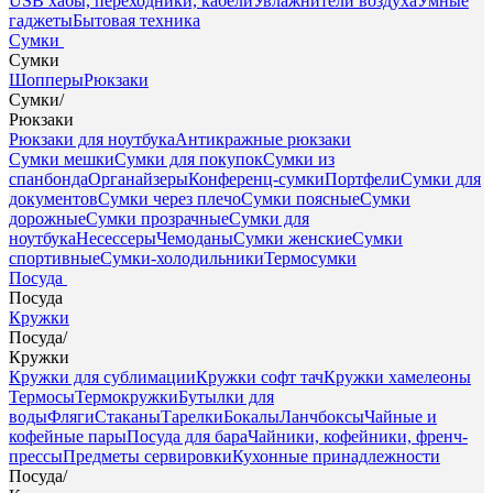
USB хабы, переходники, кабели
Увлажнители воздуха
Умные
гаджеты
Бытовая техника
Сумки
Сумки
Шопперы
Рюкзаки
Сумки
/
Рюкзаки
Рюкзаки для ноутбука
Антикражные рюкзаки
Сумки мешки
Сумки для покупок
Сумки из
спанбонда
Органайзеры
Конференц-сумки
Портфели
Сумки для
документов
Сумки через плечо
Сумки поясные
Сумки
дорожные
Сумки прозрачные
Сумки для
ноутбука
Несессеры
Чемоданы
Сумки женские
Сумки
спортивные
Сумки-холодильники
Термосумки
Посуда
Посуда
Кружки
Посуда
/
Кружки
Кружки для сублимации
Кружки софт тач
Кружки хамелеоны
Термосы
Термокружки
Бутылки для
воды
Фляги
Стаканы
Тарелки
Бокалы
Ланчбоксы
Чайные и
кофейные пары
Посуда для бара
Чайники, кофейники, френч-
прессы
Предметы сервировки
Кухонные принадлежности
Посуда
/