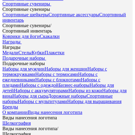
Спортивные сувениры
Спортивные сувениры
Спортивные шейкеры
Спортивные аксессуары
Спортивный
инвентарь
Спортивные сувениры
/
Спортивный инвентарь
Коврики для йоги
Скакалки
Награды
Награды
Медали
Стелы
Кубки
Плакетки
Подарочные наборы
Подарочные наборы
Наборы для мужчин
Наборы для женщин
Наборы с
термокружками
Наборы с термосами
Наборы с
ежедневниками
Наборы с блокнотами
Наборы с
пледами
Наборы с одеждой
Бизнес-наборы
Наборы для
детей
Наборы с аккумуляторами
Наборы из кожи
Наборы для
вина
Наборы для сыра
Дорожные наборы
Спортивные
наборы
Наборы с мультитулами
Наборы для выращивания
Бренды
О компании
Виды нанесения логотипа
Виды нанесения логотипа
Шелкография
Виды нанесения логотипа
/
Шелкография