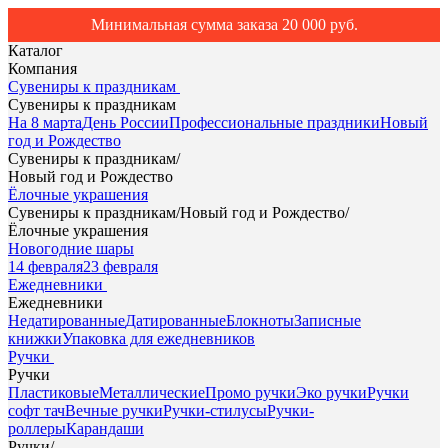
Минимальная сумма заказа 20 000 руб.
Каталог
Компания
Сувениры к праздникам
Сувениры к праздникам
На 8 марта
День России
Профессиональные праздники
Новый
год и Рождество
Сувениры к праздникам
/
Новый год и Рождество
Ёлочные украшения
Сувениры к праздникам
/
Новый год и Рождество
/
Ёлочные украшения
Новогодние шары
14 февраля
23 февраля
Ежедневники
Ежедневники
Недатированные
Датированные
Блокноты
Записные
книжки
Упаковка для ежедневников
Ручки
Ручки
Пластиковые
Металлические
Промо ручки
Эко ручки
Ручки
софт тач
Вечные ручки
Ручки-стилусы
Ручки-
роллеры
Карандаши
Ручки
/