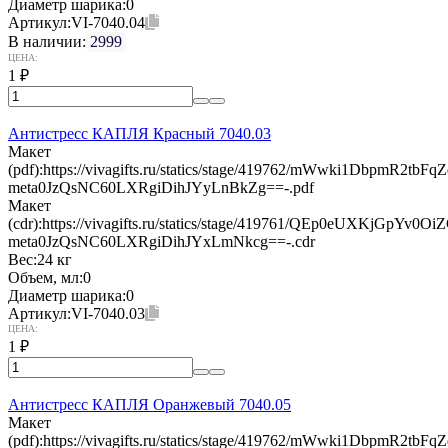
Диаметр шарика:
0
Артикул:
VI-7040.04
В наличии:
2999
ЦЕНА:
1
₽
Антистресс КАПЛЯ Красный 7040.03
Макет
(pdf):
https://vivagifts.ru/statics/stage/419762/mWwki1DbpmR2t
meta0JzQsNC60LXRgiDihJYyLnBkZg==-.pdf
Макет
(cdr):
https://vivagifts.ru/statics/stage/419761/QEp0eUXKjGpY
meta0JzQsNC60LXRgiDihJYxLmNkcg==-.cdr
Вес:
24 кг
Объем, мл:
0
Диаметр шарика:
0
Артикул:
VI-7040.03
ЦЕНА:
1
₽
Антистресс КАПЛЯ Оранжевый 7040.05
Макет
(pdf):
https://vivagifts.ru/statics/stage/419762/mWwki1DbpmR2t