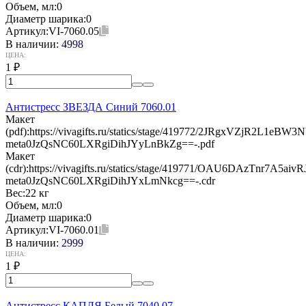
Объем, мл:
0
Диаметр шарика:
0
Артикул:
VI-7060.05
В наличии:
4998
ЦЕНА:
1
₽
Антистресс ЗВЕЗДА Синий 7060.01
Макет
(pdf):
https://vivagifts.ru/statics/stage/419772/2JRgxVZjR2L1eB
meta0JzQsNC60LXRgiDihJYyLnBkZg==-.pdf
Макет
(cdr):
https://vivagifts.ru/statics/stage/419771/OAU6DAzTnr7A5a
meta0JzQsNC60LXRgiDihJYxLmNkcg==-.cdr
Вес:
22 кг
Объем, мл:
0
Диаметр шарика:
0
Артикул:
VI-7060.01
В наличии:
2999
ЦЕНА:
1
₽
Антистресс КАПЛЯ Белый 7040.07