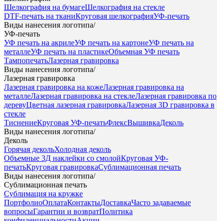
Шелкография на бумаге
Шелкография на стекле
DTF-печать на ткани
Круговая шелкография
УФ-печать
Виды нанесения логотипа
/
УФ-печать
УФ печать на акриле
УФ печать на картоне
УФ печать на
металле
УФ печать на пластике
Объемная УФ печать
Тампопечать
Лазерная гравировка
Виды нанесения логотипа
/
Лазерная гравировка
Лазерная гравировка на коже
Лазерная гравировка на
металле
Лазерная гравировка на стекле
Лазерная гравировка по
дереву
Цветная лазерная гравировка
Лазерная 3D гравировка в
стекле
Тиснение
Круговая УФ-печать
Флекс
Вышивка
Деколь
Виды нанесения логотипа
/
Деколь
Горячая деколь
Холодная деколь
Объемные 3Д наклейки со смолой
Круговая УФ-
печать
Круговая гравировка
Сублимационная печать
Виды нанесения логотипа
/
Сублимационная печать
Сублимация на кружке
Портфолио
Оплата
Контакты
Доставка
Часто задаваемые
вопросы
Гарантии и возврат
Политика
конфиденциальности
Акции