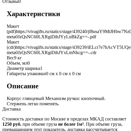
Отзывы
0
Характеристики
Макет
(pdf)
https://vivagifts.ru/statics/stage/439240/jf8usaY9MiJHbw
meta0JzQsNC60LXRgiDihJYyLnBkZg==-.pdf
Макет
(cdr)
https://vivagifts.ru/statics/stage/439239/iELcr7e7hAcVT
meta0JzQsNC60LXRgiDihJYxLmNkcg==-.cdr
Вес
9 кг
Объем, мл
0
Диаметр шарика
1
Габариты упаковки
0 см х 0 см х 0 см
Описание
Корпус глянцевый Механизм ручки: кнопочный.
Стержень легко поменять.
Доставка
Стоимость доставки по Москве в пределах МКАД составляет
1250 руб.
при объеме груза
не более 1м³
. При объеме груза,
превышающем этот показатель, доставка рассчитывается