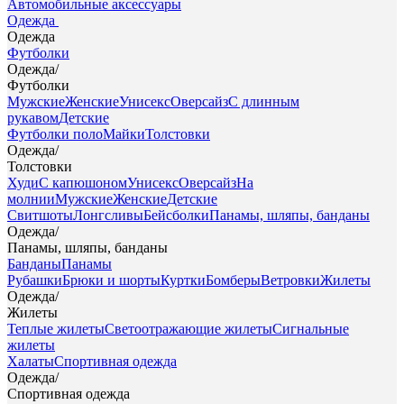
Автомобильные аксессуары
Одежда
Одежда
Футболки
Одежда
/
Футболки
Мужские
Женские
Унисекс
Оверсайз
С длинным
рукавом
Детские
Футболки поло
Майки
Толстовки
Одежда
/
Толстовки
Худи
С капюшоном
Унисекс
Оверсайз
На
молнии
Мужские
Женские
Детские
Свитшоты
Лонгсливы
Бейсболки
Панамы, шляпы, банданы
Одежда
/
Панамы, шляпы, банданы
Банданы
Панамы
Рубашки
Брюки и шорты
Куртки
Бомберы
Ветровки
Жилеты
Одежда
/
Жилеты
Теплые жилеты
Светоотражающие жилеты
Сигнальные
жилеты
Халаты
Спортивная одежда
Одежда
/
Спортивная одежда