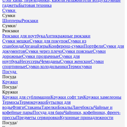
USB хабы, переходники, кабели
Увлажнители воздуха
Умные
гаджеты
Бытовая техника
Сумки
Сумки
Шопперы
Рюкзаки
Сумки
/
Рюкзаки
Рюкзаки для ноутбука
Антикражные рюкзаки
Сумки мешки
Сумки для покупок
Сумки из
спанбонда
Органайзеры
Конференц-сумки
Портфели
Сумки для
документов
Сумки через плечо
Сумки поясные
Сумки
дорожные
Сумки прозрачные
Сумки для
ноутбука
Несессеры
Чемоданы
Сумки женские
Сумки
спортивные
Сумки-холодильники
Термосумки
Посуда
Посуда
Кружки
Посуда
/
Кружки
Кружки для сублимации
Кружки софт тач
Кружки хамелеоны
Термосы
Термокружки
Бутылки для
воды
Фляги
Стаканы
Тарелки
Бокалы
Ланчбоксы
Чайные и
кофейные пары
Посуда для бара
Чайники, кофейники, френч-
прессы
Предметы сервировки
Кухонные принадлежности
Посуда
/