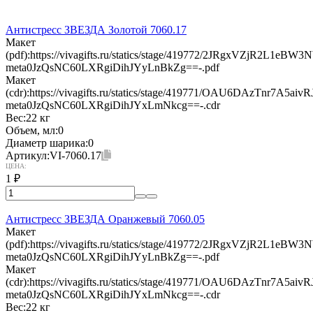
Антистресс ЗВЕЗДА Золотой 7060.17
Макет
(pdf):
https://vivagifts.ru/statics/stage/419772/2JRgxVZjR2L1eB
meta0JzQsNC60LXRgiDihJYyLnBkZg==-.pdf
Макет
(cdr):
https://vivagifts.ru/statics/stage/419771/OAU6DAzTnr7A5a
meta0JzQsNC60LXRgiDihJYxLmNkcg==-.cdr
Вес:
22 кг
Объем, мл:
0
Диаметр шарика:
0
Артикул:
VI-7060.17
ЦЕНА:
1
₽
Антистресс ЗВЕЗДА Оранжевый 7060.05
Макет
(pdf):
https://vivagifts.ru/statics/stage/419772/2JRgxVZjR2L1eB
meta0JzQsNC60LXRgiDihJYyLnBkZg==-.pdf
Макет
(cdr):
https://vivagifts.ru/statics/stage/419771/OAU6DAzTnr7A5a
meta0JzQsNC60LXRgiDihJYxLmNkcg==-.cdr
Вес:
22 кг