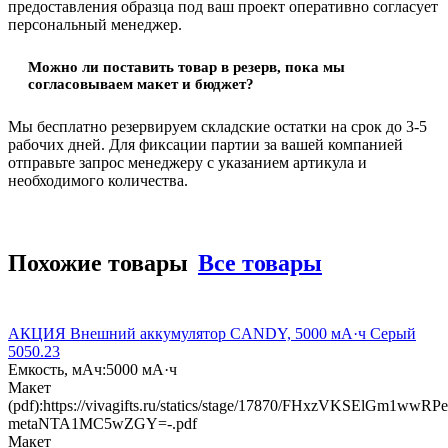
предоставления образца под ваш проект оперативно согласует
персональный менеджер.
Можно ли поставить товар в резерв, пока мы
согласовываем макет и бюджет?
Мы бесплатно резервируем складские остатки на срок до 3-5
рабочих дней. Для фиксации партии за вашей компанией
отправьте запрос менеджеру с указанием артикула и
необходимого количества.
Похожие товары
Все товары
АКЦИЯ Внешний аккумулятор CANDY, 5000 мА·ч Серый
5050.23
Емкость, мАч:
5000 мА·ч
Макет
(pdf):
https://vivagifts.ru/statics/stage/17870/FHxzVKSElGm1wwR
metaNTA1MC5wZGY=-.pdf
Макет