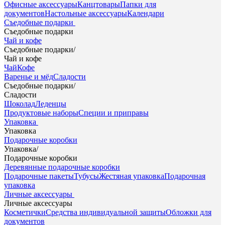
Офисные аксессуары
Канцтовары
Папки для
документов
Настольные аксессуары
Календари
Съедобные подарки
Съедобные подарки
Чай и кофе
Съедобные подарки
/
Чай и кофе
Чай
Кофе
Варенье и мёд
Сладости
Съедобные подарки
/
Сладости
Шоколад
Леденцы
Продуктовые наборы
Специи и приправы
Упаковка
Упаковка
Подарочные коробки
Упаковка
/
Подарочные коробки
Деревянные подарочные коробки
Подарочные пакеты
Тубусы
Жестяная упаковка
Подарочная
упаковка
Личные аксессуары
Личные аксессуары
Косметички
Средства индивидуальной защиты
Обложки для
документов