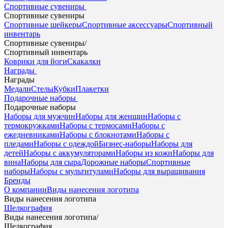
Спортивные сувениры
Спортивные сувениры
Спортивные шейкеры
Спортивные аксессуары
Спортивный
инвентарь
Спортивные сувениры
/
Спортивный инвентарь
Коврики для йоги
Скакалки
Награды
Награды
Медали
Стелы
Кубки
Плакетки
Подарочные наборы
Подарочные наборы
Наборы для мужчин
Наборы для женщин
Наборы с
термокружками
Наборы с термосами
Наборы с
ежедневниками
Наборы с блокнотами
Наборы с
пледами
Наборы с одеждой
Бизнес-наборы
Наборы для
детей
Наборы с аккумуляторами
Наборы из кожи
Наборы для
вина
Наборы для сыра
Дорожные наборы
Спортивные
наборы
Наборы с мультитулами
Наборы для выращивания
Бренды
О компании
Виды нанесения логотипа
Виды нанесения логотипа
Шелкография
Виды нанесения логотипа
/
Шелкография