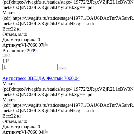
(pdf):
https://vivagifts.ru/statics/stage/419772/2JRgxVZjR2L1eB
meta0JzQsNC60LXRgiDihJYyLnBkZg==-.pdf
Макет
(cdr):
https://vivagifts.ru/statics/stage/419771/OAU6DAzTnr7A5a
meta0JzQsNC60LXRgiDihJYxLmNkcg==-.cdr
Вес:
22 кг
Объем, мл:
0
Диаметр шарика:
0
Артикул:
VI-7060.07
В наличии:
2999
ЦЕНА:
1
₽
Антистресс ЗВЕЗДА Желтый 7060.04
Макет
(pdf):
https://vivagifts.ru/statics/stage/419772/2JRgxVZjR2L1eB
meta0JzQsNC60LXRgiDihJYyLnBkZg==-.pdf
Макет
(cdr):
https://vivagifts.ru/statics/stage/419771/OAU6DAzTnr7A5a
meta0JzQsNC60LXRgiDihJYxLmNkcg==-.cdr
Вес:
22 кг
Объем, мл:
0
Диаметр шарика:
0
Артикул:
VI-7060.04