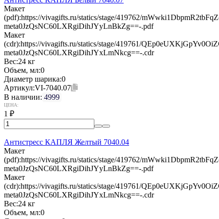
Макет
(pdf):
https://vivagifts.ru/statics/stage/419762/mWwki1DbpmR2t
meta0JzQsNC60LXRgiDihJYyLnBkZg==-.pdf
Макет
(cdr):
https://vivagifts.ru/statics/stage/419761/QEp0eUXKjGpY
meta0JzQsNC60LXRgiDihJYxLmNkcg==-.cdr
Вес:
24 кг
Объем, мл:
0
Диаметр шарика:
0
Артикул:
VI-7040.07
В наличии:
4999
ЦЕНА:
1
₽
Антистресс КАПЛЯ Желтый 7040.04
Макет
(pdf):
https://vivagifts.ru/statics/stage/419762/mWwki1DbpmR2t
meta0JzQsNC60LXRgiDihJYyLnBkZg==-.pdf
Макет
(cdr):
https://vivagifts.ru/statics/stage/419761/QEp0eUXKjGpY
meta0JzQsNC60LXRgiDihJYxLmNkcg==-.cdr
Вес:
24 кг
Объем, мл:
0