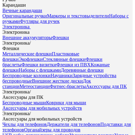
Карандаши
Вечные карандаши
Оригинальные ручки
Маркеры и текстовыделители
Наборы с
ручками
Футляры для ручек
Электроника
Электроника
Внешние аккумуляторы
Флешки
Электроника
/
Флешки
Металлические флешки
Пластиковые
флешки
Экофлешки
Стеклянные флешки
Флешки
браслеты
Флешки визитки
Флешки из ПВХ
Кожаные
флешки
Наборы с флешками
Деревянные флешки
Беспроводные колонки
Наушники
Зарядные устройства
беспроводные
Внешние жесткие диски
Док
станции
Метеостанции
Фитнес-браслеты
Аксессуары для ПК
Электроника
/
Аксессуары для ПК
Беспроводные мыши
Коврики для мыши
Аксессуары для мобильных устройств
Электроника
/
Аксессуары для мобильных устройств
Чехлы для телефонов
Держатели для телефонов
Подставки для
телефонов
Органайзеры для проводов