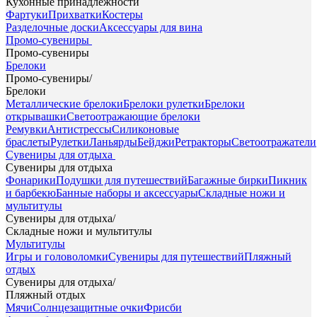
Кухонные принадлежности
Фартуки
Прихватки
Костеры
Разделочные доски
Аксессуары для вина
Промо-сувениры
Промо-сувениры
Брелоки
Промо-сувениры
/
Брелоки
Металлические брелоки
Брелоки рулетки
Брелоки
открывашки
Светоотражающие брелоки
Ремувки
Антистрессы
Силиконовые
браслеты
Рулетки
Ланьярды
Бейджи
Ретракторы
Светоотражатели
Сувениры для отдыха
Сувениры для отдыха
Фонарики
Подушки для путешествий
Багажные бирки
Пикник
и барбекю
Банные наборы и аксессуары
Складные ножи и
мультитулы
Сувениры для отдыха
/
Складные ножи и мультитулы
Мультитулы
Игры и головоломки
Сувениры для путешествий
Пляжный
отдых
Сувениры для отдыха
/
Пляжный отдых
Мячи
Солнцезащитные очки
Фрисби