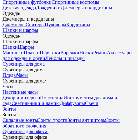
Спортивные футболки
Спортивные костюмы
Детская одежда
Дождевики
Джемперы и кардиганы
Одежда
/
Джемперы и кардиганы
Джемперы
Свитеры
Пуловеры
Кардиганы
Шапки и шарфы
Одежда
/
Шапки и шарфы
Шапки
Шарфы
Манишки
Платки
Перчатки
Варежки
Носки
Ремни
Аксессуары
для одежды и обуви
Лейблы и шильды
Сувениры для дома
Сувениры для дома
Пледы
Часы
Сувениры для дома
/
Часы
Настенные часы
Декор и интерьер
Полотенца
Инструменты для дома и
сада
Светильники и лампы
Диффузоры
Свечи
Зонты
Зонты
Складные зонты
Зонты-трости
Зонты антишторм
Зонты
обратного сложения
Сувениры для офиса
Сувениры для офиса