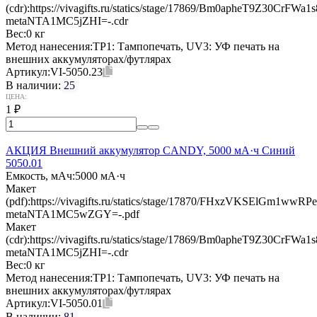
(cdr):
https://vivagifts.ru/statics/stage/17869/Bm0apheT9Z30CrFW
metaNTA1MC5jZHI=-.cdr
Вес:
0 кг
Метод нанесения:
TP1: Тампопечать, UV3: УФ печать на
внешних аккумуляторах/футлярах
Артикул:
VI-5050.23
В наличии:
25
ЦЕНА:
1
₽
АКЦИЯ Внешний аккумулятор CANDY, 5000 мА·ч Синий
5050.01
Емкость, мАч:
5000 мА·ч
Макет
(pdf):
https://vivagifts.ru/statics/stage/17870/FHxzVKSElGm1wwR
metaNTA1MC5wZGY=-.pdf
Макет
(cdr):
https://vivagifts.ru/statics/stage/17869/Bm0apheT9Z30CrFW
metaNTA1MC5jZHI=-.cdr
Вес:
0 кг
Метод нанесения:
TP1: Тампопечать, UV3: УФ печать на
внешних аккумуляторах/футлярах
Артикул:
VI-5050.01
В наличии:
81