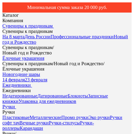
Минимальная сумма заказа 20 000 руб.
Каталог
Компания
Сувениры к праздникам
Сувениры к праздникам
На 8 марта
День России
Профессиональные праздники
Новый
год и Рождество
Сувениры к праздникам
/
Новый год и Рождество
Ёлочные украшения
Сувениры к праздникам
/
Новый год и Рождество
/
Ёлочные украшения
Новогодние шары
14 февраля
23 февраля
Ежедневники
Ежедневники
Недатированные
Датированные
Блокноты
Записные
книжки
Упаковка для ежедневников
Ручки
Ручки
Пластиковые
Металлические
Промо ручки
Эко ручки
Ручки
софт тач
Вечные ручки
Ручки-стилусы
Ручки-
роллеры
Карандаши
Ручки
/