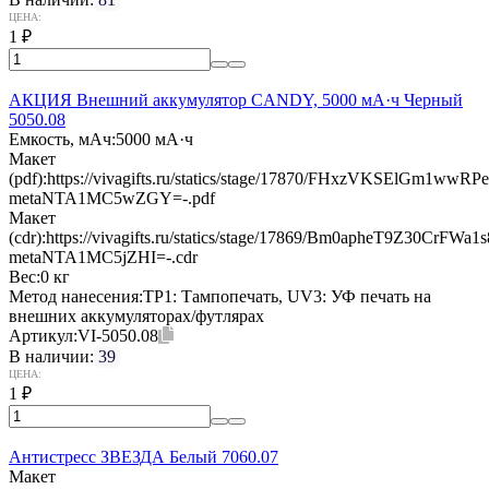
ЦЕНА:
1
₽
АКЦИЯ Внешний аккумулятор CANDY, 5000 мА·ч Черный
5050.08
Емкость, мАч:
5000 мА·ч
Макет
(pdf):
https://vivagifts.ru/statics/stage/17870/FHxzVKSElGm1wwR
metaNTA1MC5wZGY=-.pdf
Макет
(cdr):
https://vivagifts.ru/statics/stage/17869/Bm0apheT9Z30CrFW
metaNTA1MC5jZHI=-.cdr
Вес:
0 кг
Метод нанесения:
TP1: Тампопечать, UV3: УФ печать на
внешних аккумуляторах/футлярах
Артикул:
VI-5050.08
В наличии:
39
ЦЕНА:
1
₽
Антистресс ЗВЕЗДА Белый 7060.07
Макет