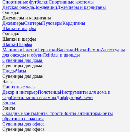
Спортивные футболки
Спортивные костюмы
Детская одежда
Дождевики
Джемперы и кардиганы
Одежда
/
Джемперы и кардиганы
Джемперы
Свитеры
Пуловеры
Кардиганы
Шапки и шарфы
Одежда
/
Шапки и шарфы
Шапки
Шарфы
Манишки
Платки
Перчатки
Варежки
Носки
Ремни
Аксессуары
для одежды и обуви
Лейблы и шильды
Сувениры для дома
Сувениры для дома
Пледы
Часы
Сувениры для дома
/
Часы
Настенные часы
Декор и интерьер
Полотенца
Инструменты для дома и
сада
Светильники и лампы
Диффузоры
Свечи
Зонты
Зонты
Складные зонты
Зонты-трости
Зонты антишторм
Зонты
обратного сложения
Сувениры для офиса
Сувениры для офиса