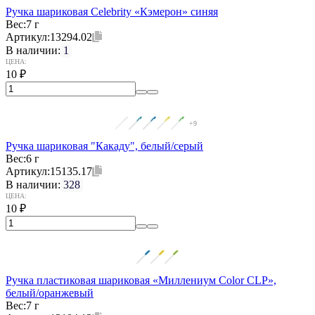
Ручка шариковая Celebrity «Кэмерон» синяя
Вес:
7 г
Артикул:
13294.02
В наличии:
1
ЦЕНА:
10
₽
+9
Ручка шариковая "Какаду", белый/серый
Вес:
6 г
Артикул:
15135.17
В наличии:
328
ЦЕНА:
10
₽
Ручка пластиковая шариковая «Миллениум Color CLP»,
белый/оранжевый
Вес:
7 г