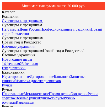
Минимальная сумма заказа 20 000 руб.
Каталог
Компания
Сувениры к праздникам
Сувениры к праздникам
На 8 марта
День России
Профессиональные праздники
Новый
год и Рождество
Сувениры к праздникам
/
Новый год и Рождество
Ёлочные украшения
Сувениры к праздникам
/
Новый год и Рождество
/
Ёлочные украшения
Новогодние шары
14 февраля
23 февраля
Ежедневники
Ежедневники
Недатированные
Датированные
Блокноты
Записные
книжки
Упаковка для ежедневников
Ручки
Ручки
Пластиковые
Металлические
Промо ручки
Эко ручки
Ручки
софт тач
Вечные ручки
Ручки-стилусы
Ручки-
роллеры
Карандаши
Ручки
/