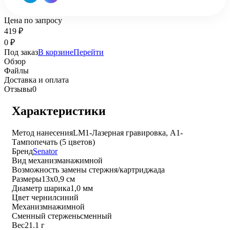
Цена по запросу
419
₽
0
₽
Под заказ
В корзине
Перейти
Обзор
Файлы
Доставка и оплата
Отзывы
0
Характеристики
Метод нанесения
LM1-Лазерная гравировка, A1-
Тампопечать (5 цветов)
Бренд
Senator
Вид механизма
нажимной
Возможность замены стержня/картриджа
да
Размеры
13х0,9 см
Диаметр шарика
1,0 мм
Цвет чернил
синий
Механизм
нажимной
Сменный стержень
сменный
Вес
21.1 г