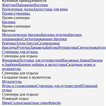
Кухонные принадлежности
Фартуки
Прихватки
Костеры
Разделочные доски
Аксессуары для вина
Промо-сувениры
Промо-сувениры
Брелоки
Промо-сувениры
/
Брелоки
Металлические брелоки
Брелоки рулетки
Брелоки
открывашки
Светоотражающие брелоки
Ремувки
Антистрессы
Силиконовые
браслеты
Рулетки
Ланьярды
Бейджи
Ретракторы
Светоотражатели
Сувениры для отдыха
Сувениры для отдыха
Фонарики
Подушки для путешествий
Багажные бирки
Пикник
и барбекю
Банные наборы и аксессуары
Складные ножи и
мультитулы
Сувениры для отдыха
/
Складные ножи и мультитулы
Мультитулы
Игры и головоломки
Сувениры для путешествий
Пляжный
отдых
Сувениры для отдыха
/
Пляжный отдых
Мячи
Солнцезащитные очки
Фрисби