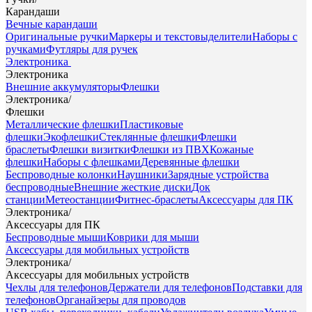
Карандаши
Вечные карандаши
Оригинальные ручки
Маркеры и текстовыделители
Наборы с
ручками
Футляры для ручек
Электроника
Электроника
Внешние аккумуляторы
Флешки
Электроника
/
Флешки
Металлические флешки
Пластиковые
флешки
Экофлешки
Стеклянные флешки
Флешки
браслеты
Флешки визитки
Флешки из ПВХ
Кожаные
флешки
Наборы с флешками
Деревянные флешки
Беспроводные колонки
Наушники
Зарядные устройства
беспроводные
Внешние жесткие диски
Док
станции
Метеостанции
Фитнес-браслеты
Аксессуары для ПК
Электроника
/
Аксессуары для ПК
Беспроводные мыши
Коврики для мыши
Аксессуары для мобильных устройств
Электроника
/
Аксессуары для мобильных устройств
Чехлы для телефонов
Держатели для телефонов
Подставки для
телефонов
Органайзеры для проводов