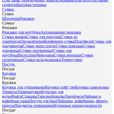
USB хабы, переходники, кабели
Увлажнители воздуха
Умные
гаджеты
Бытовая техника
Сумки
Сумки
Шопперы
Рюкзаки
Сумки
/
Рюкзаки
Рюкзаки для ноутбука
Антикражные рюкзаки
Сумки мешки
Сумки для покупок
Сумки из
спанбонда
Органайзеры
Конференц-сумки
Портфели
Сумки для
документов
Сумки через плечо
Сумки поясные
Сумки
дорожные
Сумки прозрачные
Сумки для
ноутбука
Несессеры
Чемоданы
Сумки женские
Сумки
спортивные
Сумки-холодильники
Термосумки
Посуда
Посуда
Кружки
Посуда
/
Кружки
Кружки для сублимации
Кружки софт тач
Кружки хамелеоны
Термосы
Термокружки
Бутылки для
воды
Фляги
Стаканы
Тарелки
Бокалы
Ланчбоксы
Чайные и
кофейные пары
Посуда для бара
Чайники, кофейники, френч-
прессы
Предметы сервировки
Кухонные принадлежности
Посуда
/