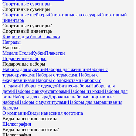
Спортивные сувениры
Спортивные сувениры
Спортивные шейкеры
Спортивные аксессуары
Спортивный
инвентарь
Спортивные сувениры
/
Спортивный инвентарь
Коврики для йоги
Скакалки
Награды
Награды
Медали
Стелы
Кубки
Плакетки
Подарочные наборы
Подарочные наборы
Наборы для мужчин
Наборы для женщин
Наборы с
термокружками
Наборы с термосами
Наборы с
ежедневниками
Наборы с блокнотами
Наборы с
пледами
Наборы с одеждой
Бизнес-наборы
Наборы для
детей
Наборы с аккумуляторами
Наборы из кожи
Наборы для
вина
Наборы для сыра
Дорожные наборы
Спортивные
наборы
Наборы с мультитулами
Наборы для выращивания
Бренды
О компании
Виды нанесения логотипа
Виды нанесения логотипа
Шелкография
Виды нанесения логотипа
/
Шелкография