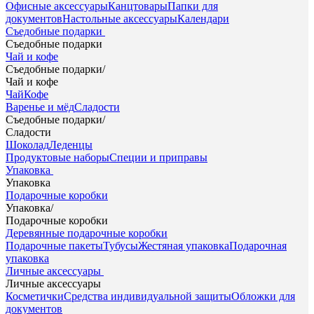
Офисные аксессуары
Канцтовары
Папки для
документов
Настольные аксессуары
Календари
Съедобные подарки
Съедобные подарки
Чай и кофе
Съедобные подарки
/
Чай и кофе
Чай
Кофе
Варенье и мёд
Сладости
Съедобные подарки
/
Сладости
Шоколад
Леденцы
Продуктовые наборы
Специи и приправы
Упаковка
Упаковка
Подарочные коробки
Упаковка
/
Подарочные коробки
Деревянные подарочные коробки
Подарочные пакеты
Тубусы
Жестяная упаковка
Подарочная
упаковка
Личные аксессуары
Личные аксессуары
Косметички
Средства индивидуальной защиты
Обложки для
документов