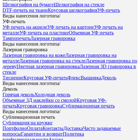
Шелкография на бумаге
Шелкография на стекле
DTF-печать на ткани
Круговая шелкография
УФ-печать
Виды нанесения логотипа
/
УФ-печать
УФ печать на акриле
УФ печать на картоне
УФ печать на
металле
УФ печать на пластике
Объемная УФ печать
Тампопечать
Лазерная гравировка
Виды нанесения логотипа
/
Лазерная гравировка
Лазерная гравировка на коже
Лазерная гравировка на
металле
Лазерная гравировка на стекле
Лазерная гравировка по
дереву
Цветная лазерная гравировка
Лазерная 3D гравировка в
стекле
Тиснение
Круговая УФ-печать
Флекс
Вышивка
Деколь
Виды нанесения логотипа
/
Деколь
Горячая деколь
Холодная деколь
Объемные 3Д наклейки со смолой
Круговая УФ-
печать
Круговая гравировка
Сублимационная печать
Виды нанесения логотипа
/
Сублимационная печать
Сублимация на кружке
Портфолио
Оплата
Контакты
Доставка
Часто задаваемые
вопросы
Гарантии и возврат
Политика
конфиденциальности
Акции