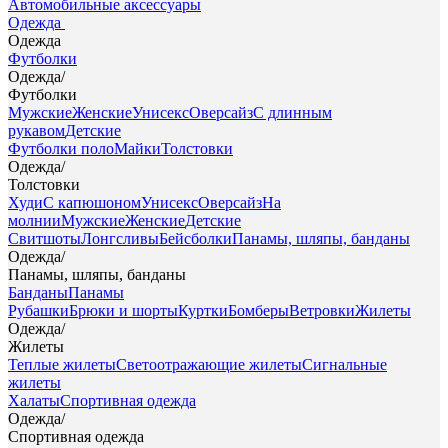
Автомобильные аксессуары
Одежда
Одежда
Футболки
Одежда
/
Футболки
Мужские
Женские
Унисекс
Оверсайз
С длинным
рукавом
Детские
Футболки поло
Майки
Толстовки
Одежда
/
Толстовки
Худи
С капюшоном
Унисекс
Оверсайз
На
молнии
Мужские
Женские
Детские
Свитшоты
Лонгсливы
Бейсболки
Панамы, шляпы, банданы
Одежда
/
Панамы, шляпы, банданы
Банданы
Панамы
Рубашки
Брюки и шорты
Куртки
Бомберы
Ветровки
Жилеты
Одежда
/
Жилеты
Теплые жилеты
Светоотражающие жилеты
Сигнальные
жилеты
Халаты
Спортивная одежда
Одежда
/
Спортивная одежда