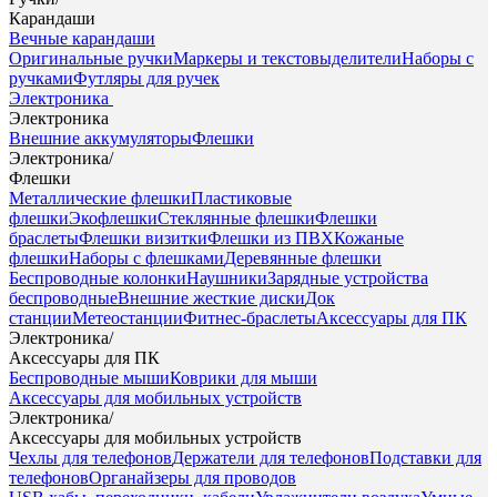
Карандаши
Вечные карандаши
Оригинальные ручки
Маркеры и текстовыделители
Наборы с
ручками
Футляры для ручек
Электроника
Электроника
Внешние аккумуляторы
Флешки
Электроника
/
Флешки
Металлические флешки
Пластиковые
флешки
Экофлешки
Стеклянные флешки
Флешки
браслеты
Флешки визитки
Флешки из ПВХ
Кожаные
флешки
Наборы с флешками
Деревянные флешки
Беспроводные колонки
Наушники
Зарядные устройства
беспроводные
Внешние жесткие диски
Док
станции
Метеостанции
Фитнес-браслеты
Аксессуары для ПК
Электроника
/
Аксессуары для ПК
Беспроводные мыши
Коврики для мыши
Аксессуары для мобильных устройств
Электроника
/
Аксессуары для мобильных устройств
Чехлы для телефонов
Держатели для телефонов
Подставки для
телефонов
Органайзеры для проводов