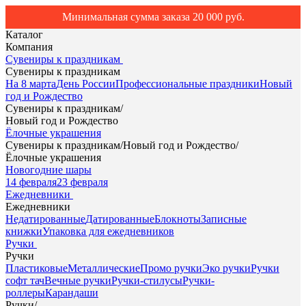
Минимальная сумма заказа 20 000 руб.
Каталог
Компания
Сувениры к праздникам
Сувениры к праздникам
На 8 марта
День России
Профессиональные праздники
Новый
год и Рождество
Сувениры к праздникам
/
Новый год и Рождество
Ёлочные украшения
Сувениры к праздникам
/
Новый год и Рождество
/
Ёлочные украшения
Новогодние шары
14 февраля
23 февраля
Ежедневники
Ежедневники
Недатированные
Датированные
Блокноты
Записные
книжки
Упаковка для ежедневников
Ручки
Ручки
Пластиковые
Металлические
Промо ручки
Эко ручки
Ручки
софт тач
Вечные ручки
Ручки-стилусы
Ручки-
роллеры
Карандаши
Ручки
/