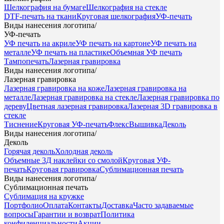
Шелкография на бумаге
Шелкография на стекле
DTF-печать на ткани
Круговая шелкография
УФ-печать
Виды нанесения логотипа
/
УФ-печать
УФ печать на акриле
УФ печать на картоне
УФ печать на
металле
УФ печать на пластике
Объемная УФ печать
Тампопечать
Лазерная гравировка
Виды нанесения логотипа
/
Лазерная гравировка
Лазерная гравировка на коже
Лазерная гравировка на
металле
Лазерная гравировка на стекле
Лазерная гравировка по
дереву
Цветная лазерная гравировка
Лазерная 3D гравировка в
стекле
Тиснение
Круговая УФ-печать
Флекс
Вышивка
Деколь
Виды нанесения логотипа
/
Деколь
Горячая деколь
Холодная деколь
Объемные 3Д наклейки со смолой
Круговая УФ-
печать
Круговая гравировка
Сублимационная печать
Виды нанесения логотипа
/
Сублимационная печать
Сублимация на кружке
Портфолио
Оплата
Контакты
Доставка
Часто задаваемые
вопросы
Гарантии и возврат
Политика
конфиденциальности
Акции