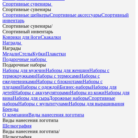
Спортивные сувениры
Спортивные сувениры
Спортивные шейкеры
Спортивные аксессуары
Спортивный
инвентарь
Спортивные сувениры
/
Спортивный инвентарь
Коврики для йоги
Скакалки
Награды
Награды
Медали
Стелы
Кубки
Плакетки
Подарочные наборы
Подарочные наборы
Наборы для мужчин
Наборы для женщин
Наборы с
термокружками
Наборы с термосами
Наборы с
ежедневниками
Наборы с блокнотами
Наборы с
пледами
Наборы с одеждой
Бизнес-наборы
Наборы для
детей
Наборы с аккумуляторами
Наборы из кожи
Наборы для
вина
Наборы для сыра
Дорожные наборы
Спортивные
наборы
Наборы с мультитулами
Наборы для выращивания
Бренды
О компании
Виды нанесения логотипа
Виды нанесения логотипа
Шелкография
Виды нанесения логотипа
/
Шелкография