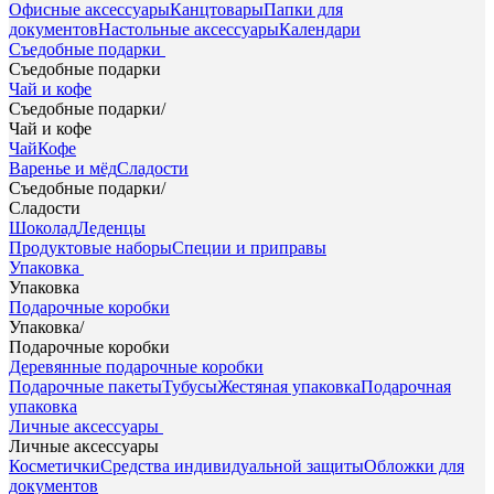
Офисные аксессуары
Канцтовары
Папки для
документов
Настольные аксессуары
Календари
Съедобные подарки
Съедобные подарки
Чай и кофе
Съедобные подарки
/
Чай и кофе
Чай
Кофе
Варенье и мёд
Сладости
Съедобные подарки
/
Сладости
Шоколад
Леденцы
Продуктовые наборы
Специи и приправы
Упаковка
Упаковка
Подарочные коробки
Упаковка
/
Подарочные коробки
Деревянные подарочные коробки
Подарочные пакеты
Тубусы
Жестяная упаковка
Подарочная
упаковка
Личные аксессуары
Личные аксессуары
Косметички
Средства индивидуальной защиты
Обложки для
документов