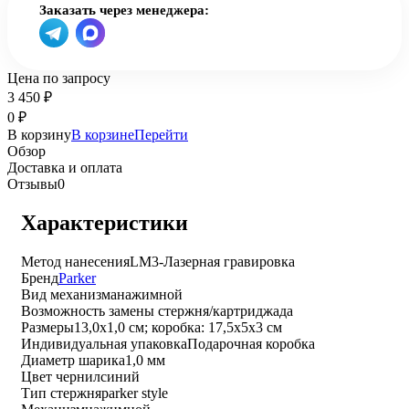
Заказать через менеджера:
Цена по запросу
3 450
₽
0
₽
В корзину
В корзине
Перейти
Обзор
Доставка и оплата
Отзывы
0
Характеристики
Метод нанесения
LM3-Лазерная гравировка
Бренд
Parker
Вид механизма
нажимной
Возможность замены стержня/картриджа
да
Размеры
13,0х1,0 см; коробка: 17,5х5х3 см
Индивидуальная упаковка
Подарочная коробка
Диаметр шарика
1,0 мм
Цвет чернил
синий
Тип стержня
parker style