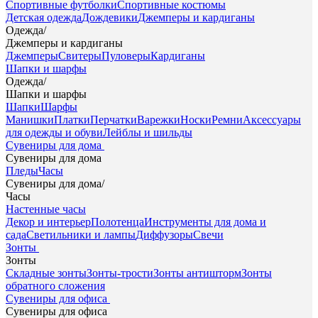
Спортивные футболки
Спортивные костюмы
Детская одежда
Дождевики
Джемперы и кардиганы
Одежда
/
Джемперы и кардиганы
Джемперы
Свитеры
Пуловеры
Кардиганы
Шапки и шарфы
Одежда
/
Шапки и шарфы
Шапки
Шарфы
Манишки
Платки
Перчатки
Варежки
Носки
Ремни
Аксессуары
для одежды и обуви
Лейблы и шильды
Сувениры для дома
Сувениры для дома
Пледы
Часы
Сувениры для дома
/
Часы
Настенные часы
Декор и интерьер
Полотенца
Инструменты для дома и
сада
Светильники и лампы
Диффузоры
Свечи
Зонты
Зонты
Складные зонты
Зонты-трости
Зонты антишторм
Зонты
обратного сложения
Сувениры для офиса
Сувениры для офиса