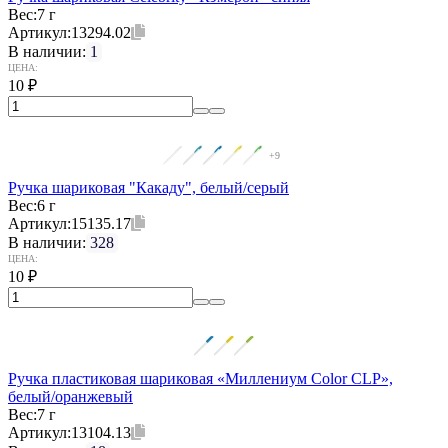
Вес:
7 г
Артикул:
13294.02
В наличии:
1
ЦЕНА:
10
₽
+9
Ручка шариковая "Какаду", белый/серый
Вес:
6 г
Артикул:
15135.17
В наличии:
328
ЦЕНА:
10
₽
Ручка пластиковая шариковая «Миллениум Color CLP»,
белый/оранжевый
Вес:
7 г
Артикул:
13104.13