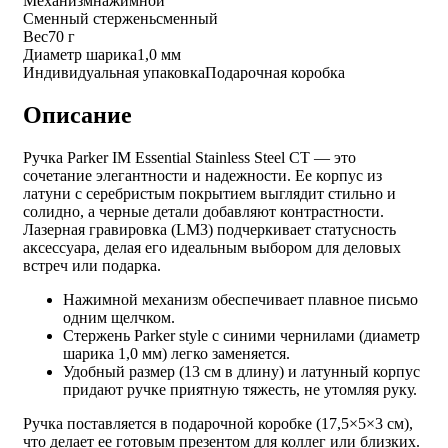
Механизм
нажимной
Сменный стержень
сменный
Вес
70 г
Диаметр шарика
1,0 мм
Индивидуальная упаковка
Подарочная коробка
Описание
Ручка Parker IM Essential Stainless Steel CT — это
сочетание элегантности и надежности. Ее корпус из
латуни с серебристым покрытием выглядит стильно и
солидно, а черные детали добавляют контрастности.
Лазерная гравировка (LM3) подчеркивает статусность
аксессуара, делая его идеальным выбором для деловых
встреч или подарка.
Нажимной механизм обеспечивает плавное письмо
одним щелчком.
Стержень Parker style с синими чернилами (диаметр
шарика 1,0 мм) легко заменяется.
Удобный размер (13 см в длину) и латунный корпус
придают ручке приятную тяжесть, не утомляя руку.
Ручка поставляется в подарочной коробке (17,5×5×3 см),
что делает ее готовым презентом для коллег или близких.