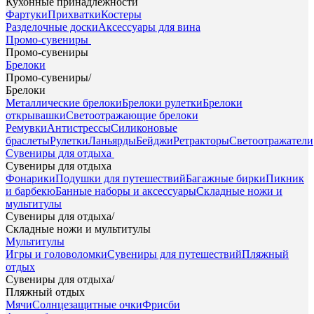
Кухонные принадлежности
Фартуки
Прихватки
Костеры
Разделочные доски
Аксессуары для вина
Промо-сувениры
Промо-сувениры
Брелоки
Промо-сувениры
/
Брелоки
Металлические брелоки
Брелоки рулетки
Брелоки
открывашки
Светоотражающие брелоки
Ремувки
Антистрессы
Силиконовые
браслеты
Рулетки
Ланьярды
Бейджи
Ретракторы
Светоотражатели
Сувениры для отдыха
Сувениры для отдыха
Фонарики
Подушки для путешествий
Багажные бирки
Пикник
и барбекю
Банные наборы и аксессуары
Складные ножи и
мультитулы
Сувениры для отдыха
/
Складные ножи и мультитулы
Мультитулы
Игры и головоломки
Сувениры для путешествий
Пляжный
отдых
Сувениры для отдыха
/
Пляжный отдых
Мячи
Солнцезащитные очки
Фрисби