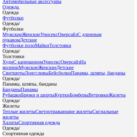
Автомобильные аксессуары
Одежда
Одежда
Футболки
Одежда
/
Футболки
Мужские
Женские
Унисекс
Оверсайз
С длинным
рукавом
Детские
Футболки поло
Майки
Толстовки
Одежда
/
Толстовки
Худи
С капюшоном
Унисекс
Оверсайз
На
молнии
Мужские
Женские
Детские
Свитшоты
Лонгсливы
Бейсболки
Панамы, шляпы, банданы
Одежда
/
Панамы, шляпы, банданы
Банданы
Панамы
Рубашки
Брюки и шорты
Куртки
Бомберы
Ветровки
Жилеты
Одежда
/
Жилеты
Теплые жилеты
Светоотражающие жилеты
Сигнальные
жилеты
Халаты
Спортивная одежда
Одежда
/
Спортивная одежда