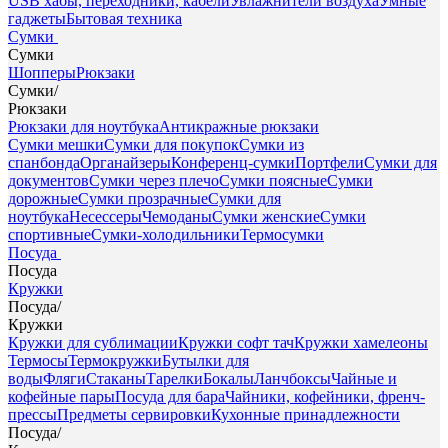
USB хабы, переходники, кабели
Увлажнители воздуха
Умные
гаджеты
Бытовая техника
Сумки
Сумки
Шопперы
Рюкзаки
Сумки
/
Рюкзаки
Рюкзаки для ноутбука
Антикражные рюкзаки
Сумки мешки
Сумки для покупок
Сумки из
спанбонда
Органайзеры
Конференц-сумки
Портфели
Сумки для
документов
Сумки через плечо
Сумки поясные
Сумки
дорожные
Сумки прозрачные
Сумки для
ноутбука
Несессеры
Чемоданы
Сумки женские
Сумки
спортивные
Сумки-холодильники
Термосумки
Посуда
Посуда
Кружки
Посуда
/
Кружки
Кружки для сублимации
Кружки софт тач
Кружки хамелеоны
Термосы
Термокружки
Бутылки для
воды
Фляги
Стаканы
Тарелки
Бокалы
Ланчбоксы
Чайные и
кофейные пары
Посуда для бара
Чайники, кофейники, френч-
прессы
Предметы сервировки
Кухонные принадлежности
Посуда
/