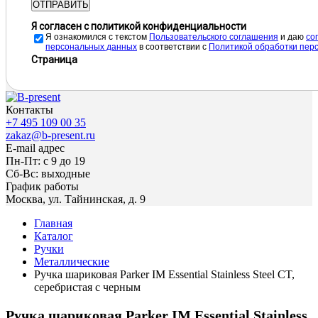
ОТПРАВИТЬ
Я согласен с политикой конфиденциальности
Я ознакомился с текстом
Пользовательского соглашения
и даю
cо
персональных данных
в соответствии с
Политикой обработки пер
Страница
Контакты
+7 495 109 00 35
zakaz@b-present.ru
E-mail адрес
Пн-Пт: с 9 до 19
Сб-Вс: выходные
График работы
Москва, ул. Тайнинская, д. 9
Главная
Каталог
Ручки
Металлические
Ручка шариковая Parker IM Essential Stainless Steel CT,
серебристая с черным
Ручка шариковая Parker IM Essential Stainless