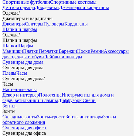
Спортивные футболки
Спортивные костюмы
Детская одежда
Дождевики
Джемперы и кардиганы
Одежда
/
Джемперы и кардиганы
Джемперы
Свитеры
Пуловеры
Кардиганы
Шапки и шарфы
Одежда
/
Шапки и шарфы
Шапки
Шарфы
Манишки
Платки
Перчатки
Варежки
Носки
Ремни
Аксессуары
для одежды и обуви
Лейблы и шильды
Сувениры для дома
Сувениры для дома
Пледы
Часы
Сувениры для дома
/
Часы
Настенные часы
Декор и интерьер
Полотенца
Инструменты для дома и
сада
Светильники и лампы
Диффузоры
Свечи
Зонты
Зонты
Складные зонты
Зонты-трости
Зонты антишторм
Зонты
обратного сложения
Сувениры для офиса
Сувениры для офиса