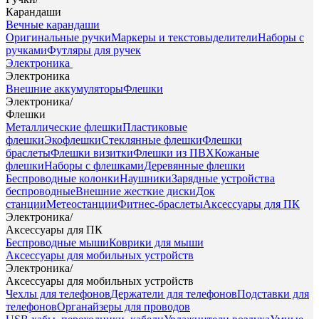
Карандаши
Вечные карандаши
Оригинальные ручки
Маркеры и текстовыделители
Наборы с
ручками
Футляры для ручек
Электроника
Электроника
Внешние аккумуляторы
Флешки
Электроника
/
Флешки
Металлические флешки
Пластиковые
флешки
Экофлешки
Стеклянные флешки
Флешки
браслеты
Флешки визитки
Флешки из ПВХ
Кожаные
флешки
Наборы с флешками
Деревянные флешки
Беспроводные колонки
Наушники
Зарядные устройства
беспроводные
Внешние жесткие диски
Док
станции
Метеостанции
Фитнес-браслеты
Аксессуары для ПК
Электроника
/
Аксессуары для ПК
Беспроводные мыши
Коврики для мыши
Аксессуары для мобильных устройств
Электроника
/
Аксессуары для мобильных устройств
Чехлы для телефонов
Держатели для телефонов
Подставки для
телефонов
Органайзеры для проводов