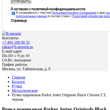
ОТПРАВИТЬ
Я согласен с политикой конфиденциальности
Я ознакомился с текстом
Пользовательского соглашения
и даю
cо
персональных данных
в соответствии с
Политикой обработки пер
Страница
Контакты
+7 495 109 00 35
zakaz@b-present.ru
E-mail адрес
Пн-Пт: с 9 до 19
Сб-Вс: выходные
График работы
Москва, ул. Тайнинская, д. 9
Главная
Каталог
Ручки
Металлические
Ручка шариковая Parker Jotter Originals Black Chrome CT,
черная
Ручка шариковая Parker Jotter Originals Black