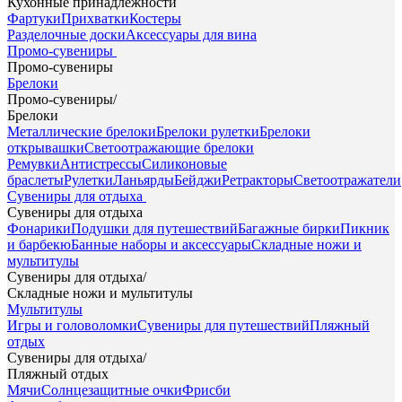
Кухонные принадлежности
Фартуки
Прихватки
Костеры
Разделочные доски
Аксессуары для вина
Промо-сувениры
Промо-сувениры
Брелоки
Промо-сувениры
/
Брелоки
Металлические брелоки
Брелоки рулетки
Брелоки
открывашки
Светоотражающие брелоки
Ремувки
Антистрессы
Силиконовые
браслеты
Рулетки
Ланьярды
Бейджи
Ретракторы
Светоотражатели
Сувениры для отдыха
Сувениры для отдыха
Фонарики
Подушки для путешествий
Багажные бирки
Пикник
и барбекю
Банные наборы и аксессуары
Складные ножи и
мультитулы
Сувениры для отдыха
/
Складные ножи и мультитулы
Мультитулы
Игры и головоломки
Сувениры для путешествий
Пляжный
отдых
Сувениры для отдыха
/
Пляжный отдых
Мячи
Солнцезащитные очки
Фрисби