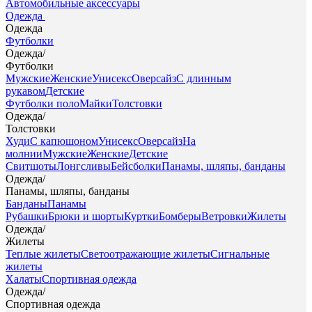
Автомобильные аксессуары
Одежда
Одежда
Футболки
Одежда
/
Футболки
Мужские
Женские
Унисекс
Оверсайз
С длинным
рукавом
Детские
Футболки поло
Майки
Толстовки
Одежда
/
Толстовки
Худи
С капюшоном
Унисекс
Оверсайз
На
молнии
Мужские
Женские
Детские
Свитшоты
Лонгсливы
Бейсболки
Панамы, шляпы, банданы
Одежда
/
Панамы, шляпы, банданы
Банданы
Панамы
Рубашки
Брюки и шорты
Куртки
Бомберы
Ветровки
Жилеты
Одежда
/
Жилеты
Теплые жилеты
Светоотражающие жилеты
Сигнальные
жилеты
Халаты
Спортивная одежда
Одежда
/
Спортивная одежда