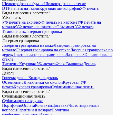
Шелкография на бумаге
Шелкография на стекле
DTF-печать на ткани
Круговая шелкография
УФ-печать
Виды нанесения логотипа
/
УФ-печать
УФ печать на акриле
УФ печать на картоне
УФ печать на
металле
УФ печать на пластике
Объемная УФ печать
Тампопечать
Лазерная гравировка
Виды нанесения логотипа
/
Лазерная гравировка
Лазерная гравировка на коже
Лазерная гравировка на
металле
Лазерная гравировка на стекле
Лазерная гравировка по
дереву
Цветная лазерная гравировка
Лазерная 3D гравировка в
стекле
Тиснение
Круговая УФ-печать
Флекс
Вышивка
Деколь
Виды нанесения логотипа
/
Деколь
Горячая деколь
Холодная деколь
Объемные 3Д наклейки со смолой
Круговая УФ-
печать
Круговая гравировка
Сублимационная печать
Виды нанесения логотипа
/
Сублимационная печать
Сублимация на кружке
Портфолио
Оплата
Контакты
Доставка
Часто задаваемые
вопросы
Гарантии и возврат
Политика
конфиденциальности
Акции