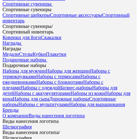
Спортивные сувениры
Спортивные сувениры
Спортивные шейкеры
Спортивные аксессуары
Спортивный
инвентарь
Спортивные сувениры
/
Спортивный инвентарь
Коврики для йоги
Скакалки
Награды
Награды
Медали
Стелы
Кубки
Плакетки
Подарочные наборы
Подарочные наборы
Наборы для мужчин
Наборы для женщин
Наборы с
термокружками
Наборы с термосами
Наборы с
ежедневниками
Наборы с блокнотами
Наборы с
пледами
Наборы с одеждой
Бизнес-наборы
Наборы для
детей
Наборы с аккумуляторами
Наборы из кожи
Наборы для
вина
Наборы для сыра
Дорожные наборы
Спортивные
наборы
Наборы с мультитулами
Наборы для выращивания
Бренды
О компании
Виды нанесения логотипа
Виды нанесения логотипа
Шелкография
Виды нанесения логотипа
/
Шелкография