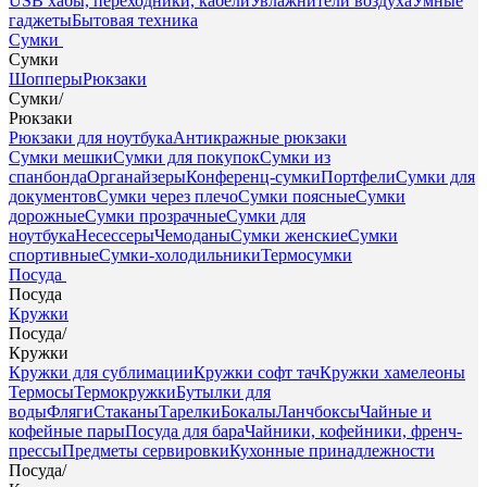
USB хабы, переходники, кабели
Увлажнители воздуха
Умные
гаджеты
Бытовая техника
Сумки
Сумки
Шопперы
Рюкзаки
Сумки
/
Рюкзаки
Рюкзаки для ноутбука
Антикражные рюкзаки
Сумки мешки
Сумки для покупок
Сумки из
спанбонда
Органайзеры
Конференц-сумки
Портфели
Сумки для
документов
Сумки через плечо
Сумки поясные
Сумки
дорожные
Сумки прозрачные
Сумки для
ноутбука
Несессеры
Чемоданы
Сумки женские
Сумки
спортивные
Сумки-холодильники
Термосумки
Посуда
Посуда
Кружки
Посуда
/
Кружки
Кружки для сублимации
Кружки софт тач
Кружки хамелеоны
Термосы
Термокружки
Бутылки для
воды
Фляги
Стаканы
Тарелки
Бокалы
Ланчбоксы
Чайные и
кофейные пары
Посуда для бара
Чайники, кофейники, френч-
прессы
Предметы сервировки
Кухонные принадлежности
Посуда
/