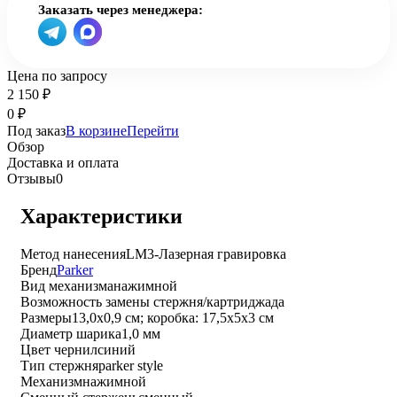
Заказать через менеджера:
Цена по запросу
2 150
₽
0
₽
Под заказ
В корзине
Перейти
Обзор
Доставка и оплата
Отзывы
0
Характеристики
Метод нанесения
LM3-Лазерная гравировка
Бренд
Parker
Вид механизма
нажимной
Возможность замены стержня/картриджа
да
Размеры
13,0х0,9 см; коробка: 17,5х5х3 см
Диаметр шарика
1,0 мм
Цвет чернил
синий
Тип стержня
parker style
Механизм
нажимной