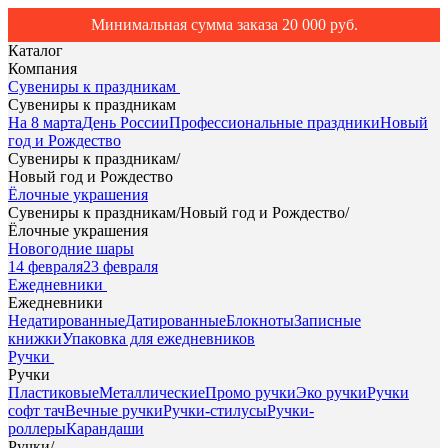
Минимальная сумма заказа 20 000 руб.
Каталог
Компания
Сувениры к праздникам
Сувениры к праздникам
На 8 марта
День России
Профессиональные праздники
Новый
год и Рождество
Сувениры к праздникам
/
Новый год и Рождество
Ёлочные украшения
Сувениры к праздникам
/
Новый год и Рождество
/
Ёлочные украшения
Новогодние шары
14 февраля
23 февраля
Ежедневники
Ежедневники
Недатированные
Датированные
Блокноты
Записные
книжки
Упаковка для ежедневников
Ручки
Ручки
Пластиковые
Металлические
Промо ручки
Эко ручки
Ручки
софт тач
Вечные ручки
Ручки-стилусы
Ручки-
роллеры
Карандаши
Ручки
/