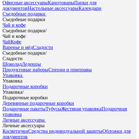
Офисные аксессуары
Канцтовары
Папки для
документов
Настольные аксессуары
Календари
Съедобные подарки
Съедобные подарки
Чай и кофе
Съедобные подарки
/
Чай и кофе
Чай
Кофе
Варенье и мёд
Сладости
Съедобные подарки
/
Сладости
Шоколад
Леденцы
Продуктовые наборы
Специи и приправы
Упаковка
Упаковка
Подарочные коробки
Упаковка
/
Подарочные коробки
Деревянные подарочные коробки
Подарочные пакеты
Тубусы
Жестяная упаковка
Подарочная
упаковка
Личные аксессуары
Личные аксессуары
Косметички
Средства индивидуальной защиты
Обложки для
документов