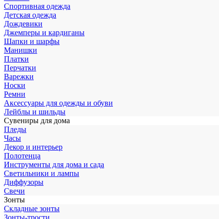
Спортивная одежда
Детская одежда
Дождевики
Джемперы и кардиганы
Шапки и шарфы
Манишки
Платки
Перчатки
Варежки
Носки
Ремни
Аксессуары для одежды и обуви
Лейблы и шильды
Сувениры для дома
Пледы
Часы
Декор и интерьер
Полотенца
Инструменты для дома и сада
Светильники и лампы
Диффузоры
Свечи
Зонты
Складные зонты
Зонты-трости