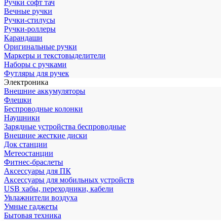
Ручки софт тач
Вечные ручки
Ручки-стилусы
Ручки-роллеры
Карандаши
Оригинальные ручки
Маркеры и текстовыделители
Наборы с ручками
Футляры для ручек
Электроника
Внешние аккумуляторы
Флешки
Беспроводные колонки
Наушники
Зарядные устройства беспроводные
Внешние жесткие диски
Док станции
Метеостанции
Фитнес-браслеты
Аксессуары для ПК
Аксессуары для мобильных устройств
USB хабы, переходники, кабели
Увлажнители воздуха
Умные гаджеты
Бытовая техника