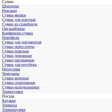
Сумки
Шопперы
Рюкзаки
Сумки мешки
Сумки для покупок
Сумки из спанбонда
Органайзеры
Конференц-сумки
Портфели
Сумки для документов
Сумки через плечо
Сумки поясные
Сумки дорожные
Сумки прозрачные
Сумки для ноутбука
Несессеры
Чемоданы
Сумки женские
Сумки спортивные
Сумки-холодильники
Термосумки
Посуда
Кружки
Термосы
Термокружки