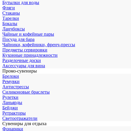
Бутылки для воды
Фляги
Стаканы
Тарелки
Бокалы
Ланчбоксы
Чайные и кофейные пары
Посуда для бара
Чайники, кофейники, френч-прессы
Предметы сервировки
Кухонные принадлежности
Разделочные доски
Аксессуары для вина
Промо-сувениры
Брелоки
Ремувки
Антистрессы
Силиконовые браслеты
Рулетки
Ланьярды
Бейджи
Ретракторы
Светоотражатели
Сувениры для отдыха
Фонарики