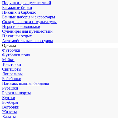
Подушки для путешествий
Багажные бирки
Пикник и барбекю
Банные наборы и аксессуары
Складные ножи и мультитулы
Игры и головоломки
Сувениры для путешествий
Пляжный отдых
Автомобильные аксессуары
Одежда
Футболки
Футболки поло
Майки
Толстовки
Свитшоты
Лонгсливы
Бейсболки
Панамы, шляпы, банданы
Рубашки
Брюки и шорты
Куртки
Бомберы
Ветровки
Жилеты
Халаты