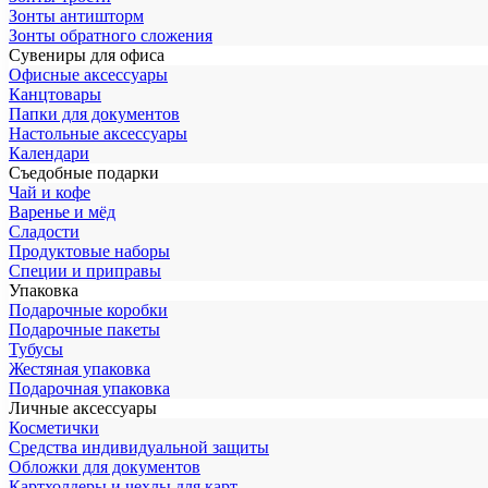
Зонты антишторм
Зонты обратного сложения
Сувениры для офиса
Офисные аксессуары
Канцтовары
Папки для документов
Настольные аксессуары
Календари
Съедобные подарки
Чай и кофе
Варенье и мёд
Сладости
Продуктовые наборы
Специи и приправы
Упаковка
Подарочные коробки
Подарочные пакеты
Тубусы
Жестяная упаковка
Подарочная упаковка
Личные аксессуары
Косметички
Средства индивидуальной защиты
Обложки для документов
Картхолдеры и чехлы для карт