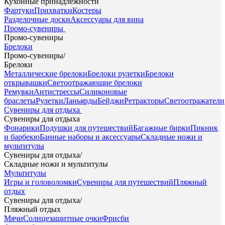
Кухонные принадлежности
Фартуки
Прихватки
Костеры
Разделочные доски
Аксессуары для вина
Промо-сувениры
Промо-сувениры
Брелоки
Промо-сувениры
/
Брелоки
Металлические брелоки
Брелоки рулетки
Брелоки
открывашки
Светоотражающие брелоки
Ремувки
Антистрессы
Силиконовые
браслеты
Рулетки
Ланьярды
Бейджи
Ретракторы
Светоотражатели
Сувениры для отдыха
Сувениры для отдыха
Фонарики
Подушки для путешествий
Багажные бирки
Пикник
и барбекю
Банные наборы и аксессуары
Складные ножи и
мультитулы
Сувениры для отдыха
/
Складные ножи и мультитулы
Мультитулы
Игры и головоломки
Сувениры для путешествий
Пляжный
отдых
Сувениры для отдыха
/
Пляжный отдых
Мячи
Солнцезащитные очки
Фрисби