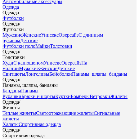
Автомобильные аксессуары
Одежда
Одежда
Футболки
Одежда
/
Футболки
Мужские
Женские
Унисекс
Оверсайз
С длинным
рукавом
Детские
Футболки поло
Майки
Толстовки
Одежда
/
Толстовки
Худи
С капюшоном
Унисекс
Оверсайз
На
молнии
Мужские
Женские
Детские
Свитшоты
Лонгсливы
Бейсболки
Панамы, шляпы, банданы
Одежда
/
Панамы, шляпы, банданы
Банданы
Панамы
Рубашки
Брюки и шорты
Куртки
Бомберы
Ветровки
Жилеты
Одежда
/
Жилеты
Теплые жилеты
Светоотражающие жилеты
Сигнальные
жилеты
Халаты
Спортивная одежда
Одежда
/
Спортивная одежда