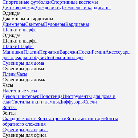
Спортивные футболки
Спортивные костюмы
Детская одежда
Дождевики
Джемперы и кардиганы
Одежда
/
Джемперы и кардиганы
Джемперы
Свитеры
Пуловеры
Кардиганы
Шапки и шарфы
Одежда
/
Шапки и шарфы
Шапки
Шарфы
Манишки
Платки
Перчатки
Варежки
Носки
Ремни
Аксессуары
для одежды и обуви
Лейблы и шильды
Сувениры для дома
Сувениры для дома
Пледы
Часы
Сувениры для дома
/
Часы
Настенные часы
Декор и интерьер
Полотенца
Инструменты для дома и
сада
Светильники и лампы
Диффузоры
Свечи
Зонты
Зонты
Складные зонты
Зонты-трости
Зонты антишторм
Зонты
обратного сложения
Сувениры для офиса
Сувениры для офиса