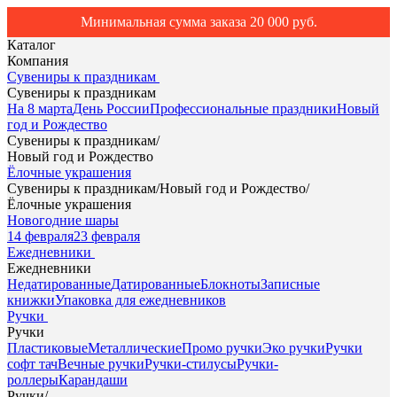
Минимальная сумма заказа 20 000 руб.
Каталог
Компания
Сувениры к праздникам
Сувениры к праздникам
На 8 марта
День России
Профессиональные праздники
Новый
год и Рождество
Сувениры к праздникам
/
Новый год и Рождество
Ёлочные украшения
Сувениры к праздникам
/
Новый год и Рождество
/
Ёлочные украшения
Новогодние шары
14 февраля
23 февраля
Ежедневники
Ежедневники
Недатированные
Датированные
Блокноты
Записные
книжки
Упаковка для ежедневников
Ручки
Ручки
Пластиковые
Металлические
Промо ручки
Эко ручки
Ручки
софт тач
Вечные ручки
Ручки-стилусы
Ручки-
роллеры
Карандаши
Ручки
/