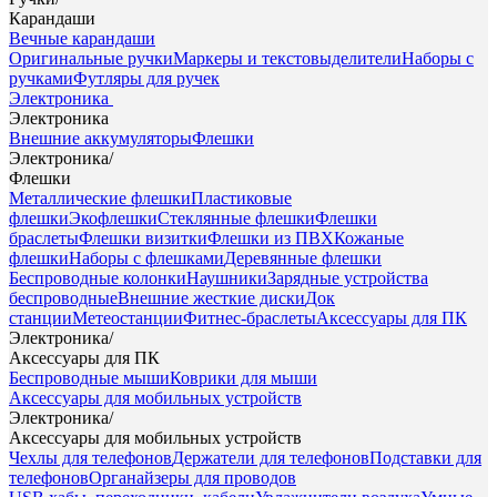
Карандаши
Вечные карандаши
Оригинальные ручки
Маркеры и текстовыделители
Наборы с
ручками
Футляры для ручек
Электроника
Электроника
Внешние аккумуляторы
Флешки
Электроника
/
Флешки
Металлические флешки
Пластиковые
флешки
Экофлешки
Стеклянные флешки
Флешки
браслеты
Флешки визитки
Флешки из ПВХ
Кожаные
флешки
Наборы с флешками
Деревянные флешки
Беспроводные колонки
Наушники
Зарядные устройства
беспроводные
Внешние жесткие диски
Док
станции
Метеостанции
Фитнес-браслеты
Аксессуары для ПК
Электроника
/
Аксессуары для ПК
Беспроводные мыши
Коврики для мыши
Аксессуары для мобильных устройств
Электроника
/
Аксессуары для мобильных устройств
Чехлы для телефонов
Держатели для телефонов
Подставки для
телефонов
Органайзеры для проводов