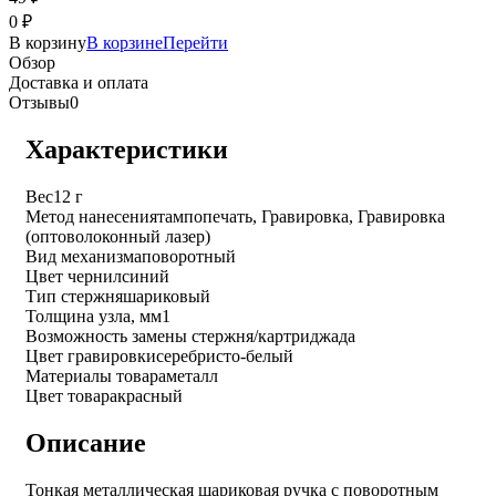
0
₽
В корзину
В корзине
Перейти
Обзор
Доставка и оплата
Отзывы
0
Характеристики
Вес
12 г
Метод нанесения
тампопечать, Гравировка, Гравировка
(оптоволоконный лазер)
Вид механизма
поворотный
Цвет чернил
синий
Тип стержня
шариковый
Толщина узла, мм
1
Возможность замены стержня/картриджа
да
Цвет гравировки
серебристо-белый
Материалы товара
металл
Цвет товара
красный
Описание
Тонкая металлическая шариковая ручка с поворотным