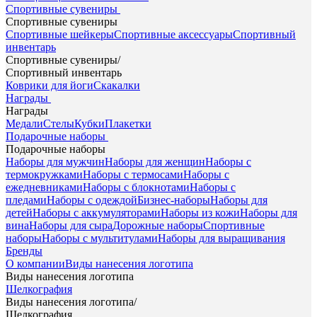
Спортивные сувениры
Спортивные сувениры
Спортивные шейкеры
Спортивные аксессуары
Спортивный
инвентарь
Спортивные сувениры
/
Спортивный инвентарь
Коврики для йоги
Скакалки
Награды
Награды
Медали
Стелы
Кубки
Плакетки
Подарочные наборы
Подарочные наборы
Наборы для мужчин
Наборы для женщин
Наборы с
термокружками
Наборы с термосами
Наборы с
ежедневниками
Наборы с блокнотами
Наборы с
пледами
Наборы с одеждой
Бизнес-наборы
Наборы для
детей
Наборы с аккумуляторами
Наборы из кожи
Наборы для
вина
Наборы для сыра
Дорожные наборы
Спортивные
наборы
Наборы с мультитулами
Наборы для выращивания
Бренды
О компании
Виды нанесения логотипа
Виды нанесения логотипа
Шелкография
Виды нанесения логотипа
/
Шелкография