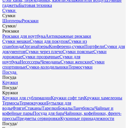
USB хабы, переходники, кабели
Увлажнители воздуха
Умные
гаджеты
Бытовая техника
Сумки
Сумки
Шопперы
Рюкзаки
Сумки
/
Рюкзаки
Рюкзаки для ноутбука
Антикражные рюкзаки
Сумки мешки
Сумки для покупок
Сумки из
спанбонда
Органайзеры
Конференц-сумки
Портфели
Сумки для
документов
Сумки через плечо
Сумки поясные
Сумки
дорожные
Сумки прозрачные
Сумки для
ноутбука
Несессеры
Чемоданы
Сумки женские
Сумки
спортивные
Сумки-холодильники
Термосумки
Посуда
Посуда
Кружки
Посуда
/
Кружки
Кружки для сублимации
Кружки софт тач
Кружки хамелеоны
Термосы
Термокружки
Бутылки для
воды
Фляги
Стаканы
Тарелки
Бокалы
Ланчбоксы
Чайные и
кофейные пары
Посуда для бара
Чайники, кофейники, френч-
прессы
Предметы сервировки
Кухонные принадлежности
Посуда
/