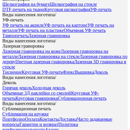
Шелкография на бумаге
Шелкография на стекле
DTF-печать на ткани
Круговая шелкография
УФ-печать
Виды нанесения логотипа
/
УФ-печать
УФ печать на акриле
УФ печать на картоне
УФ печать на
металле
УФ печать на пластике
Объемная УФ печать
Тампопечать
Лазерная гравировка
Виды нанесения логотипа
/
Лазерная гравировка
Лазерная гравировка на коже
Лазерная гравировка на
металле
Лазерная гравировка на стекле
Лазерная гравировка по
дереву
Цветная лазерная гравировка
Лазерная 3D гравировка в
стекле
Тиснение
Круговая УФ-печать
Флекс
Вышивка
Деколь
Виды нанесения логотипа
/
Деколь
Горячая деколь
Холодная деколь
Объемные 3Д наклейки со смолой
Круговая УФ-
печать
Круговая гравировка
Сублимационная печать
Виды нанесения логотипа
/
Сублимационная печать
Сублимация на кружке
Портфолио
Оплата
Контакты
Доставка
Часто задаваемые
вопросы
Гарантии и возврат
Политика
конфиденциальности
Акции