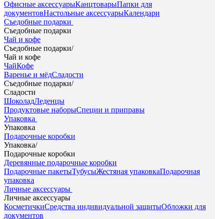
Офисные аксессуары
Канцтовары
Папки для
документов
Настольные аксессуары
Календари
Съедобные подарки
Съедобные подарки
Чай и кофе
Съедобные подарки
/
Чай и кофе
Чай
Кофе
Варенье и мёд
Сладости
Съедобные подарки
/
Сладости
Шоколад
Леденцы
Продуктовые наборы
Специи и приправы
Упаковка
Упаковка
Подарочные коробки
Упаковка
/
Подарочные коробки
Деревянные подарочные коробки
Подарочные пакеты
Тубусы
Жестяная упаковка
Подарочная
упаковка
Личные аксессуары
Личные аксессуары
Косметички
Средства индивидуальной защиты
Обложки для
документов