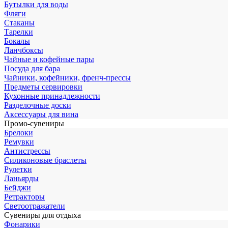
Бутылки для воды
Фляги
Стаканы
Тарелки
Бокалы
Ланчбоксы
Чайные и кофейные пары
Посуда для бара
Чайники, кофейники, френч-прессы
Предметы сервировки
Кухонные принадлежности
Разделочные доски
Аксессуары для вина
Промо-сувениры
Брелоки
Ремувки
Антистрессы
Силиконовые браслеты
Рулетки
Ланьярды
Бейджи
Ретракторы
Светоотражатели
Сувениры для отдыха
Фонарики