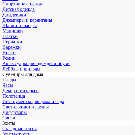
Спортивная одежда
Детская одежда
Дождевики
Джемперы и кардиганы
Шапки и шарфы
Манишки
Платки
Перчатки
Варежки
Носки
Ремни
Аксессуары для одежды и обуви
Лейблы и шильды
Сувениры для дома
Пледы
Часы
Декор и интерьер
Полотенца
Инструменты для дома и сада
Светильники и лампы
Диффузоры
Свечи
Зонты
Складные зонты
Зонты-трости