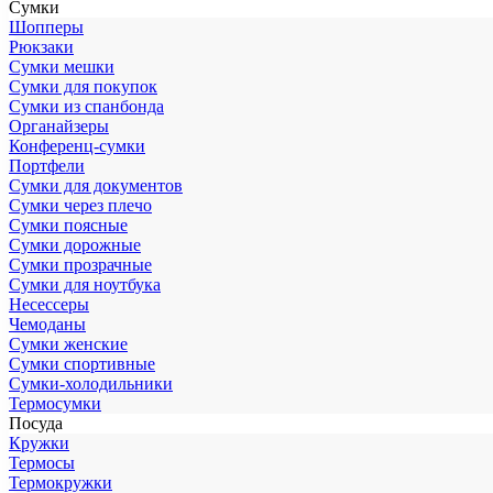
Сумки
Шопперы
Рюкзаки
Сумки мешки
Сумки для покупок
Сумки из спанбонда
Органайзеры
Конференц-сумки
Портфели
Сумки для документов
Сумки через плечо
Сумки поясные
Сумки дорожные
Сумки прозрачные
Сумки для ноутбука
Несессеры
Чемоданы
Сумки женские
Сумки спортивные
Сумки-холодильники
Термосумки
Посуда
Кружки
Термосы
Термокружки