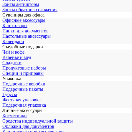
Зонты антишторм
Зонты обратного сложения
Сувениры для офиса
Офисные аксессуары
Канцтовары
Папки для документов
Настольные аксессуары
Календари
Съедобные подарки
Чай и кофе
Варенье и мёд
Сладости
Продуктовые наборы
Специи и приправы
Упаковка
Подарочные коробки
Подарочные пакеты
Тубусы
Жестяная упаковка
Подарочная упаковка
Личные аксессуары
Косметички
Средства индивидуальной защиты
Обложки для документов
Картхолдеры и чехлы для карт