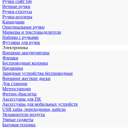
Ручки софт тач
Вечные ручки
Ручки-стилусы
Ручки-роллеры
Карандаши
Оригинальные ручки
Маркеры и текстовыделители
Наборы с ручками
Футляры для ручек
Электроника
Внешние аккумуляторы
Флешки
Беспроводные колонки
Наушники
Зарядные устройства беспроводные
Внешние жесткие диски
Док станции
Метеостанции
Фитнес-браслеты
Аксессуары для ПК
Аксессуары для мобильных устройств
USB хабы, переходники, кабели
Увлажнители воздуха
Умные гаджеты
Бытовая техника