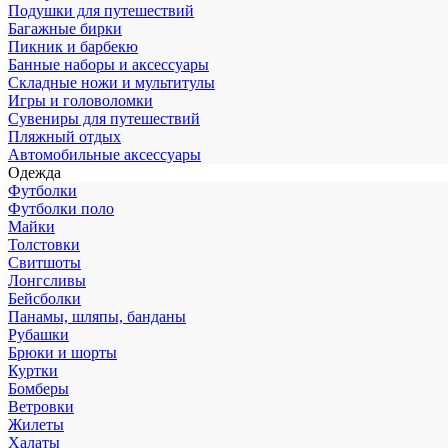
Подушки для путешествий
Багажные бирки
Пикник и барбекю
Банные наборы и аксессуары
Складные ножи и мультитулы
Игры и головоломки
Сувениры для путешествий
Пляжный отдых
Автомобильные аксессуары
Одежда
Футболки
Футболки поло
Майки
Толстовки
Свитшоты
Лонгсливы
Бейсболки
Панамы, шляпы, банданы
Рубашки
Брюки и шорты
Куртки
Бомберы
Ветровки
Жилеты
Халаты