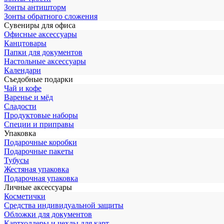
Зонты антишторм
Зонты обратного сложения
Сувениры для офиса
Офисные аксессуары
Канцтовары
Папки для документов
Настольные аксессуары
Календари
Съедобные подарки
Чай и кофе
Варенье и мёд
Сладости
Продуктовые наборы
Специи и приправы
Упаковка
Подарочные коробки
Подарочные пакеты
Тубусы
Жестяная упаковка
Подарочная упаковка
Личные аксессуары
Косметички
Средства индивидуальной защиты
Обложки для документов
Картхолдеры и чехлы для карт