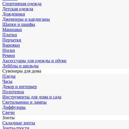
Спортивная одежда
Детская одежда
Дождевики
Джемперы и кардиганы
Шапки и шарфы
Манишки
Платки
Перчатки
Варежки
Носки
Ремни
Аксессуары для одежды и обуви
Лейблы и шильды
Сувениры для дома
Пледы
Часы
Декор и интерьер
Полотенца
Инструменты для дома и сада
Светильники и лампы
Диффузоры
Свечи
Зонты
Складные зонты
Зонты-трости