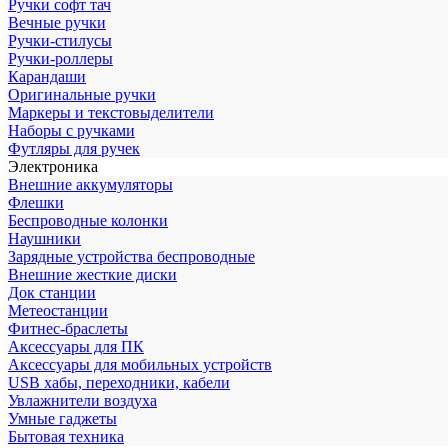
Ручки софт тач
Вечные ручки
Ручки-стилусы
Ручки-роллеры
Карандаши
Оригинальные ручки
Маркеры и текстовыделители
Наборы с ручками
Футляры для ручек
Электроника
Внешние аккумуляторы
Флешки
Беспроводные колонки
Наушники
Зарядные устройства беспроводные
Внешние жесткие диски
Док станции
Метеостанции
Фитнес-браслеты
Аксессуары для ПК
Аксессуары для мобильных устройств
USB хабы, переходники, кабели
Увлажнители воздуха
Умные гаджеты
Бытовая техника