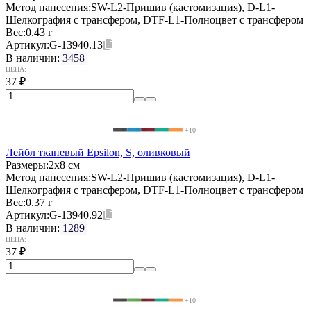
Метод нанесения:
SW-L2-Пришив (кастомизация), D-L1-
Шелкография с трансфером, DTF-L1-Полноцвет с трансфером
Вес:
0.43 г
Артикул:
G-13940.13
В наличии:
3458
ЦЕНА:
37
₽
+10
Лейбл тканевый Epsilon, S, оливковый
Размеры:
2х8 см
Метод нанесения:
SW-L2-Пришив (кастомизация), D-L1-
Шелкография с трансфером, DTF-L1-Полноцвет с трансфером
Вес:
0.37 г
Артикул:
G-13940.92
В наличии:
1289
ЦЕНА:
37
₽
+10