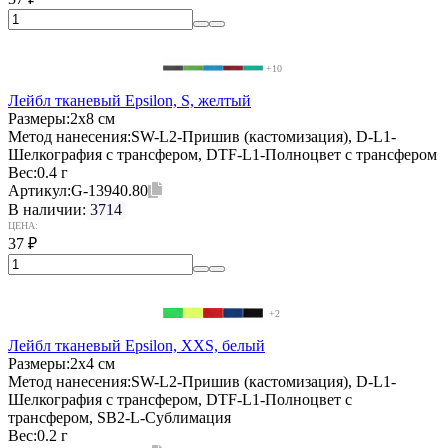
+10
Лейбл тканевый Epsilon, S, желтый
Размеры:
2х8 см
Метод нанесения:
SW-L2-Пришив (кастомизация), D-L1-
Шелкография с трансфером, DTF-L1-Полноцвет с трансфером
Вес:
0.4 г
Артикул:
G-13940.80
В наличии:
3714
ЦЕНА:
37
₽
+2
Лейбл тканевый Epsilon, XXS, белый
Размеры:
2х4 см
Метод нанесения:
SW-L2-Пришив (кастомизация), D-L1-
Шелкография с трансфером, DTF-L1-Полноцвет с
трансфером, SB2-L-Сублимация
Вес:
0.2 г