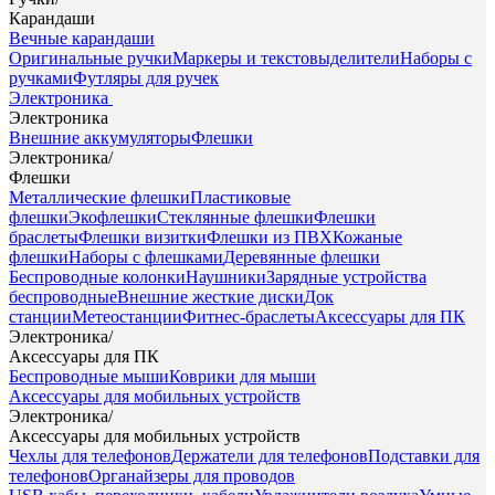
Карандаши
Вечные карандаши
Оригинальные ручки
Маркеры и текстовыделители
Наборы с
ручками
Футляры для ручек
Электроника
Электроника
Внешние аккумуляторы
Флешки
Электроника
/
Флешки
Металлические флешки
Пластиковые
флешки
Экофлешки
Стеклянные флешки
Флешки
браслеты
Флешки визитки
Флешки из ПВХ
Кожаные
флешки
Наборы с флешками
Деревянные флешки
Беспроводные колонки
Наушники
Зарядные устройства
беспроводные
Внешние жесткие диски
Док
станции
Метеостанции
Фитнес-браслеты
Аксессуары для ПК
Электроника
/
Аксессуары для ПК
Беспроводные мыши
Коврики для мыши
Аксессуары для мобильных устройств
Электроника
/
Аксессуары для мобильных устройств
Чехлы для телефонов
Держатели для телефонов
Подставки для
телефонов
Органайзеры для проводов