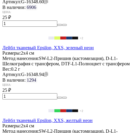
Артикул:
G-16348.60
В наличии:
6906
ЦЕНА:
25
₽
+2
Лейбл тканевый Epsilon, XXS, зеленый неон
Размеры:
2х4 см
Метод нанесения:
SW-L2-Пришив (кастомизация), D-L1-
Шелкография с трансфером, DTF-L1-Полноцвет с трансфером
Вес:
0.2 г
Артикул:
G-16348.94
В наличии:
1294
ЦЕНА:
25
₽
+2
Лейбл тканевый Epsilon, XXS, желтый неон
Размеры:
2х4 см
Метод нанесения:
SW-L2-Пришив (кастомизация), D-L1-