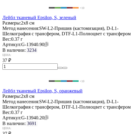
+10
Лейбл тканевый Epsilon, S, зеленый
Размеры:
2х8 см
Метод нанесения:
SW-L2-Пришив (кастомизация), D-L1-
Шелкография с трансфером, DTF-L1-Полноцвет с трансфером
Вес:
0.37 г
Артикул:
G-13940.90
В наличии:
3234
ЦЕНА:
37
₽
+10
Лейбл тканевый Epsilon, S, оранжевый
Размеры:
2х8 см
Метод нанесения:
SW-L2-Пришив (кастомизация), D-L1-
Шелкография с трансфером, DTF-L1-Полноцвет с трансфером
Вес:
0.37 г
Артикул:
G-13940.20
В наличии:
3691
ЦЕНА:
37
₽