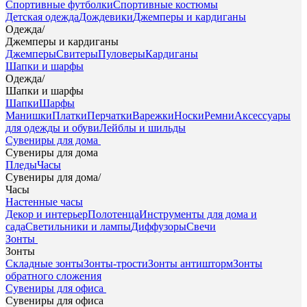
Спортивные футболки
Спортивные костюмы
Детская одежда
Дождевики
Джемперы и кардиганы
Одежда
/
Джемперы и кардиганы
Джемперы
Свитеры
Пуловеры
Кардиганы
Шапки и шарфы
Одежда
/
Шапки и шарфы
Шапки
Шарфы
Манишки
Платки
Перчатки
Варежки
Носки
Ремни
Аксессуары
для одежды и обуви
Лейблы и шильды
Сувениры для дома
Сувениры для дома
Пледы
Часы
Сувениры для дома
/
Часы
Настенные часы
Декор и интерьер
Полотенца
Инструменты для дома и
сада
Светильники и лампы
Диффузоры
Свечи
Зонты
Зонты
Складные зонты
Зонты-трости
Зонты антишторм
Зонты
обратного сложения
Сувениры для офиса
Сувениры для офиса