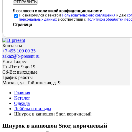
ОТПРАВИТЬ
Я согласен с политикой конфиденциальности
Я ознакомился с текстом
Пользовательского соглашения
и даю
cо
персональных данных
в соответствии с
Политикой обработки пер
Страница
Контакты
+7 495 109 00 35
zakaz@b-present.ru
E-mail адрес
Пн-Пт: с 9 до 19
Сб-Вс: выходные
График работы
Москва, ул. Тайнинская, д. 9
Главная
Каталог
Одежда
Лейблы и шильды
Шнурок в капюшон Snor, коричневый
Шнурок в капюшон Snor, коричневый