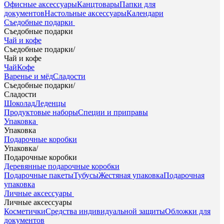
Офисные аксессуары
Канцтовары
Папки для
документов
Настольные аксессуары
Календари
Съедобные подарки
Съедобные подарки
Чай и кофе
Съедобные подарки
/
Чай и кофе
Чай
Кофе
Варенье и мёд
Сладости
Съедобные подарки
/
Сладости
Шоколад
Леденцы
Продуктовые наборы
Специи и приправы
Упаковка
Упаковка
Подарочные коробки
Упаковка
/
Подарочные коробки
Деревянные подарочные коробки
Подарочные пакеты
Тубусы
Жестяная упаковка
Подарочная
упаковка
Личные аксессуары
Личные аксессуары
Косметички
Средства индивидуальной защиты
Обложки для
документов