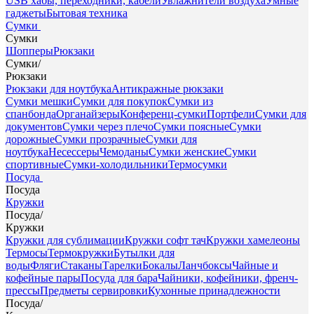
USB хабы, переходники, кабели
Увлажнители воздуха
Умные
гаджеты
Бытовая техника
Сумки
Сумки
Шопперы
Рюкзаки
Сумки
/
Рюкзаки
Рюкзаки для ноутбука
Антикражные рюкзаки
Сумки мешки
Сумки для покупок
Сумки из
спанбонда
Органайзеры
Конференц-сумки
Портфели
Сумки для
документов
Сумки через плечо
Сумки поясные
Сумки
дорожные
Сумки прозрачные
Сумки для
ноутбука
Несессеры
Чемоданы
Сумки женские
Сумки
спортивные
Сумки-холодильники
Термосумки
Посуда
Посуда
Кружки
Посуда
/
Кружки
Кружки для сублимации
Кружки софт тач
Кружки хамелеоны
Термосы
Термокружки
Бутылки для
воды
Фляги
Стаканы
Тарелки
Бокалы
Ланчбоксы
Чайные и
кофейные пары
Посуда для бара
Чайники, кофейники, френч-
прессы
Предметы сервировки
Кухонные принадлежности
Посуда
/