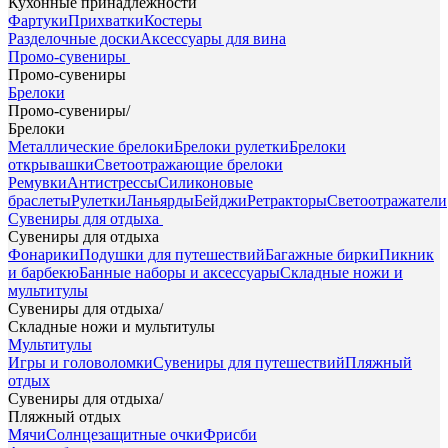
Кухонные принадлежности
Фартуки
Прихватки
Костеры
Разделочные доски
Аксессуары для вина
Промо-сувениры
Промо-сувениры
Брелоки
Промо-сувениры
/
Брелоки
Металлические брелоки
Брелоки рулетки
Брелоки
открывашки
Светоотражающие брелоки
Ремувки
Антистрессы
Силиконовые
браслеты
Рулетки
Ланьярды
Бейджи
Ретракторы
Светоотражатели
Сувениры для отдыха
Сувениры для отдыха
Фонарики
Подушки для путешествий
Багажные бирки
Пикник
и барбекю
Банные наборы и аксессуары
Складные ножи и
мультитулы
Сувениры для отдыха
/
Складные ножи и мультитулы
Мультитулы
Игры и головоломки
Сувениры для путешествий
Пляжный
отдых
Сувениры для отдыха
/
Пляжный отдых
Мячи
Солнцезащитные очки
Фрисби