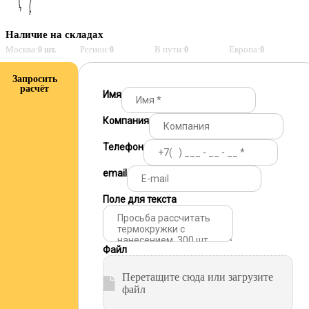
Наличие на складах
Москва:
Регион:
В пути:
Европа:
0 шт.
0
0
0
Запросить
расчёт
Имя
Компания
Телефон
email
Поле для текста
Файл
Перетащите сюда или загрузите
файл