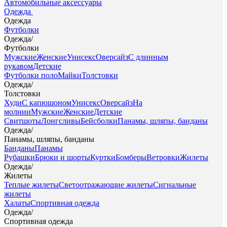
Автомобильные аксессуары
Одежда
Одежда
Футболки
Одежда
/
Футболки
Мужские
Женские
Унисекс
Оверсайз
С длинным
рукавом
Детские
Футболки поло
Майки
Толстовки
Одежда
/
Толстовки
Худи
С капюшоном
Унисекс
Оверсайз
На
молнии
Мужские
Женские
Детские
Свитшоты
Лонгсливы
Бейсболки
Панамы, шляпы, банданы
Одежда
/
Панамы, шляпы, банданы
Банданы
Панамы
Рубашки
Брюки и шорты
Куртки
Бомберы
Ветровки
Жилеты
Одежда
/
Жилеты
Теплые жилеты
Светоотражающие жилеты
Сигнальные
жилеты
Халаты
Спортивная одежда
Одежда
/
Спортивная одежда