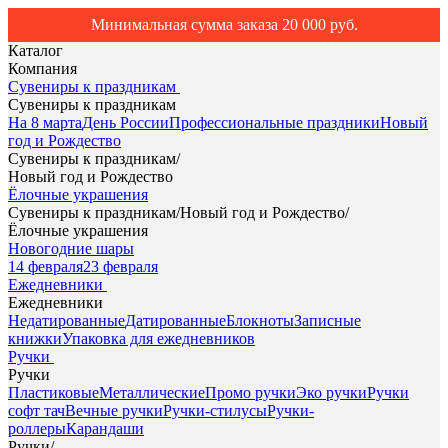
Минимальная сумма заказа 20 000 руб.
Каталог
Компания
Сувениры к праздникам
Сувениры к праздникам
На 8 марта
День России
Профессиональные праздники
Новый
год и Рождество
Сувениры к праздникам
/
Новый год и Рождество
Ёлочные украшения
Сувениры к праздникам
/
Новый год и Рождество
/
Ёлочные украшения
Новогодние шары
14 февраля
23 февраля
Ежедневники
Ежедневники
Недатированные
Датированные
Блокноты
Записные
книжки
Упаковка для ежедневников
Ручки
Ручки
Пластиковые
Металлические
Промо ручки
Эко ручки
Ручки
софт тач
Вечные ручки
Ручки-стилусы
Ручки-
роллеры
Карандаши
Ручки
/