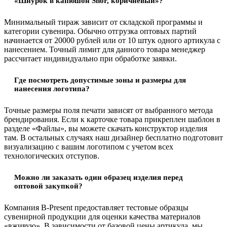
«Шнурок в капюшон Snor, коричневый»?
Минимальный тираж зависит от складской программы и
категории сувенира. Обычно отгрузка оптовых партий
начинается от 20000 рублей или от 10 штук одного артикула с
нанесением. Точный лимит для данного товара менеджер
рассчитает индивидуально при обработке заявки.
Где посмотреть допустимые зоны и размеры для
нанесения логотипа?
Точные размеры поля печати зависят от выбранного метода
брендирования. Если к карточке товара прикреплен шаблон в
разделе «Файлы», вы можете скачать конструктор изделия
там. В остальных случаях наш дизайнер бесплатно подготовит
визуализацию с вашим логотипом с учетом всех
технологических отступов.
Можно ли заказать один образец изделия перед
оптовой закупкой?
Компания B-Present предоставляет тестовые образцы
сувенирной продукции для оценки качества материалов
«вживую». В зависимости от базовой цены артикула, мы