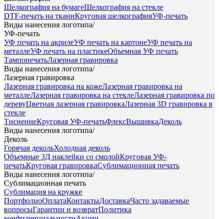
Шелкография на бумаге
Шелкография на стекле
DTF-печать на ткани
Круговая шелкография
УФ-печать
Виды нанесения логотипа
/
УФ-печать
УФ печать на акриле
УФ печать на картоне
УФ печать на
металле
УФ печать на пластике
Объемная УФ печать
Тампопечать
Лазерная гравировка
Виды нанесения логотипа
/
Лазерная гравировка
Лазерная гравировка на коже
Лазерная гравировка на
металле
Лазерная гравировка на стекле
Лазерная гравировка по
дереву
Цветная лазерная гравировка
Лазерная 3D гравировка в
стекле
Тиснение
Круговая УФ-печать
Флекс
Вышивка
Деколь
Виды нанесения логотипа
/
Деколь
Горячая деколь
Холодная деколь
Объемные 3Д наклейки со смолой
Круговая УФ-
печать
Круговая гравировка
Сублимационная печать
Виды нанесения логотипа
/
Сублимационная печать
Сублимация на кружке
Портфолио
Оплата
Контакты
Доставка
Часто задаваемые
вопросы
Гарантии и возврат
Политика
конфиденциальности
Акции