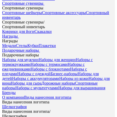
Спортивные сувениры
Спортивные сувениры
Спортивные шейкеры
Спортивные аксессуары
Спортивный
инвентарь
Спортивные сувениры
/
Спортивный инвентарь
Коврики для йоги
Скакалки
Награды
Награды
Медали
Стелы
Кубки
Плакетки
Подарочные наборы
Подарочные наборы
Наборы для мужчин
Наборы для женщин
Наборы с
термокружками
Наборы с термосами
Наборы с
ежедневниками
Наборы с блокнотами
Наборы с
пледами
Наборы с одеждой
Бизнес-наборы
Наборы для
детей
Наборы с аккумуляторами
Наборы из кожи
Наборы для
вина
Наборы для сыра
Дорожные наборы
Спортивные
наборы
Наборы с мультитулами
Наборы для выращивания
Бренды
О компании
Виды нанесения логотипа
Виды нанесения логотипа
Шелкография
Виды нанесения логотипа
/
Шелкография