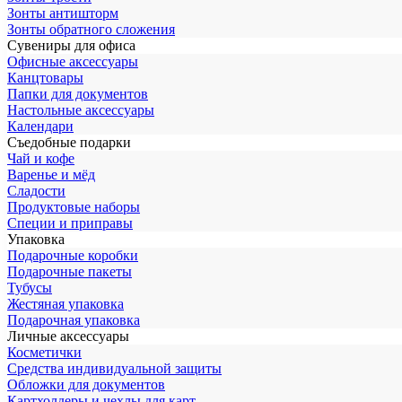
Зонты антишторм
Зонты обратного сложения
Сувениры для офиса
Офисные аксессуары
Канцтовары
Папки для документов
Настольные аксессуары
Календари
Съедобные подарки
Чай и кофе
Варенье и мёд
Сладости
Продуктовые наборы
Специи и приправы
Упаковка
Подарочные коробки
Подарочные пакеты
Тубусы
Жестяная упаковка
Подарочная упаковка
Личные аксессуары
Косметички
Средства индивидуальной защиты
Обложки для документов
Картхолдеры и чехлы для карт