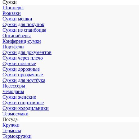
Сумки
Шопперы
Рюкзаки
Сумки мешки
Сумки для покупок
Сумки из спанбонда
Органайзеры
Конференц-сумки
Портфели
Сумки для документов
Сумки через плечо
Сумки поясные
Сумки дорожные
Сумки прозрачные
Сумки для ноутбука
Несессеры
Чемоданы
Сумки женские
Сумки спортивные
Сумки-холодильники
Термосумки
Посуда
Кружки
Термосы
Термокружки