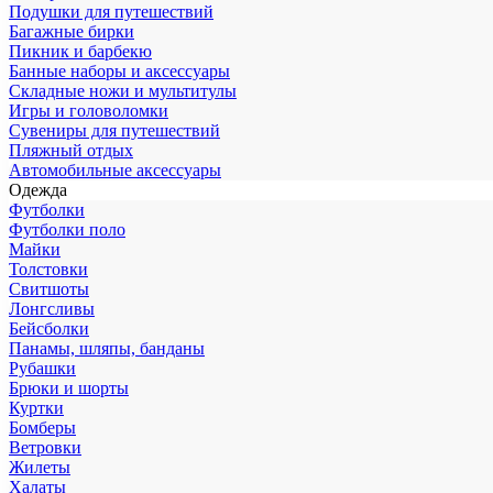
Подушки для путешествий
Багажные бирки
Пикник и барбекю
Банные наборы и аксессуары
Складные ножи и мультитулы
Игры и головоломки
Сувениры для путешествий
Пляжный отдых
Автомобильные аксессуары
Одежда
Футболки
Футболки поло
Майки
Толстовки
Свитшоты
Лонгсливы
Бейсболки
Панамы, шляпы, банданы
Рубашки
Брюки и шорты
Куртки
Бомберы
Ветровки
Жилеты
Халаты