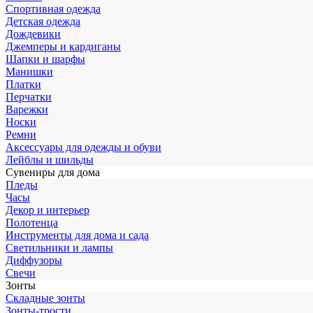
Спортивная одежда
Детская одежда
Дождевики
Джемперы и кардиганы
Шапки и шарфы
Манишки
Платки
Перчатки
Варежки
Носки
Ремни
Аксессуары для одежды и обуви
Лейблы и шильды
Сувениры для дома
Пледы
Часы
Декор и интерьер
Полотенца
Инструменты для дома и сада
Светильники и лампы
Диффузоры
Свечи
Зонты
Складные зонты
Зонты-трости