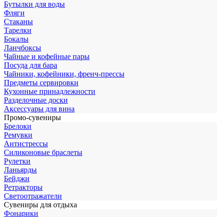
Бутылки для воды
Фляги
Стаканы
Тарелки
Бокалы
Ланчбоксы
Чайные и кофейные пары
Посуда для бара
Чайники, кофейники, френч-прессы
Предметы сервировки
Кухонные принадлежности
Разделочные доски
Аксессуары для вина
Промо-сувениры
Брелоки
Ремувки
Антистрессы
Силиконовые браслеты
Рулетки
Ланьярды
Бейджи
Ретракторы
Светоотражатели
Сувениры для отдыха
Фонарики