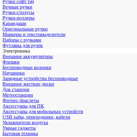
Ручки софт тач
Вечные ручки
Ручки-стилусы
Ручки-роллеры
Карандаши
Оригинальные ручки
Маркеры и текстовыделители
Наборы с ручками
Футляры для ручек
Электроника
Внешние аккумуляторы
Флешки
Беспроводные колонки
Наушники
Зарядные устройства беспроводные
Внешние жесткие диски
Док станции
Метеостанции
Фитнес-браслеты
Аксессуары для ПК
Аксессуары для мобильных устройств
USB хабы, переходники, кабели
Увлажнители воздуха
Умные гаджеты
Бытовая техника